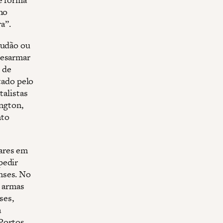
 no
a”.
Sudão ou
desarmar
s de
stado pelo
talistas
ington,
nto
ares em
pedir
nses. No
e armas
ses,
a
Portos