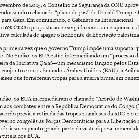
novembro de 2025, o Conselho de Segurança da ONU apro
endossando o chamado “plano de paz” de Donald Trump e
para Gaza. Em comunicado, o Gabinete da Internacional
ta
condenou
a proposta ao enxergá-la como um esquema col
iva calculada de apagar o horizonte da libertação palestina
 a primeira vez que o governo Trump impõe uma suposta “
do. No Sudão, os EUA estão intermediando um “processo d
ira da Iniciativa
Quad
—um mecanismo lançado pelos Esta
conjunto com os Emirados Árabes Unidos (EAU), a Arábia
 países que forneceram tropas para a guerra brutal em benef
Sudão, os EUA intermediaram o chamado "Acordo de Washi
im aos combates entre a República Democrática do Congo 
acordo previa a retirada das tropas ruandesas da RDC e o c
overno congolês às Forças Democráticas para a Libertação 
o isso enquanto grande parte da vasta riqueza mineral 
a tutela dos EUA.