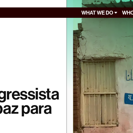
WHAT WE DO
WHO
gressista
paz para