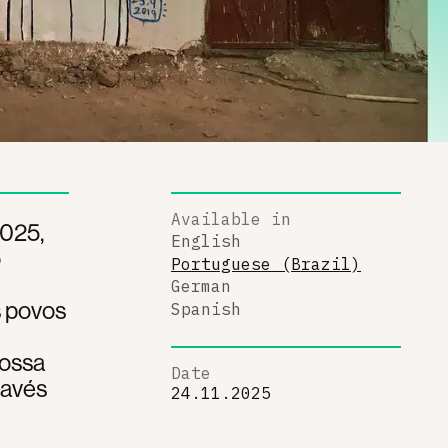
Available in
2025,
English
o
Portuguese (Brazil)
'
German
s povos
Spanish
nossa
Date
ravés
24.11.2025