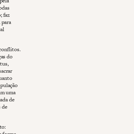
pela
todas
; faz
 para
al
conflitos.
ças do
tus,
sacrar
quanto
opulação
ram uma
iada de
s de
to:
e forma