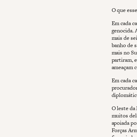
O que ess
Em cada cas
genocida. 
mais de se
banho de s
mais no Su
partiram, 
ameaçam ce
Em cada ca
procurador
diplomátic
O leste da
muitos del
apoiada po
Forças Arm