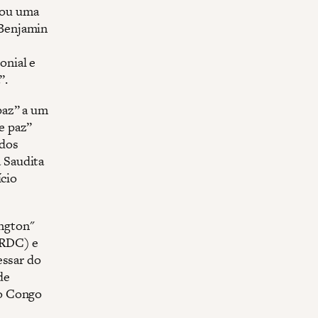
vou uma
 Benjamin
onial e
”.
paz” a um
e paz”
dos
 Saudita
ício
ngton"
(RDC) e
essar do
de
do Congo