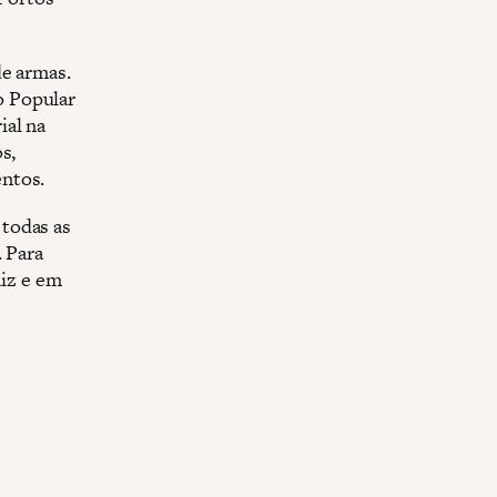
de armas.
 Popular
ial na
s,
entos.
todas as
. Para
aiz e em