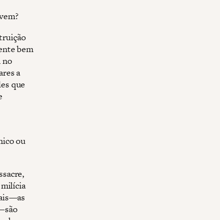
rvem?
truição
mente bem
m no
ares a
les que
e
mico ou
ssacre,
milícia
vais—as
)—são