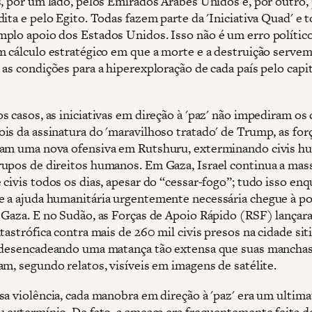
s, por um lado, pelos Emirados Árabes Unidos e, por outro, 
ita e pelo Egito. Todas fazem parte da 'Iniciativa Quad' e 
plo apoio dos Estados Unidos. Isso não é um erro político
m cálculo estratégico em que a morte e a destruição servem
as condições para a hiperexploração de cada país pelo capit
 casos, as iniciativas em direção à 'paz' não impediram os 
is da assinatura do 'maravilhoso tratado' de Trump, as for
am uma nova ofensiva em Rutshuru, exterminando civis hu
upos de direitos humanos. Em Gaza, Israel continua a mas
 civis todos os dias, apesar do “cessar-fogo”; tudo isso en
 a ajuda humanitária urgentemente necessária chegue à p
 Gaza. E no Sudão, as Forças de Apoio Rápido (RSF) lança
tastrófica contra mais de 260 mil civis presos na cidade sit
 desencadeando uma matança tão extensa que suas mancha
am, segundo relatos, visíveis em imagens de satélite.
sa violência, cada manobra em direção à 'paz' era um ultima
u extermínio. De fato, a ameaça era frequentemente feita d