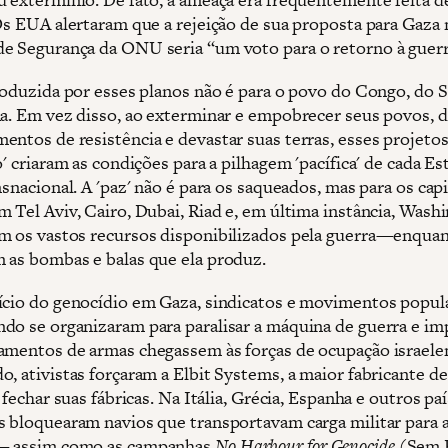
 Os EUA alertaram que a rejeição de sua proposta para Gaza
e Segurança da ONU seria “um voto para o retorno à guerr
troduzida por esses planos não é para o povo do Congo, do 
na. Em vez disso, ao exterminar e empobrecer seus povos, 
entos de resistência e devastar suas terras, esses projeto
o' criaram as condições para a pilhagem 'pacífica' de cada E
nsnacional. A 'paz' não é para os saqueados, mas para os capi
m Tel Aviv, Cairo, Dubai, Riad e, em última instância, Wash
m os vastos recursos disponibilizados pela guerra—enqua
 as bombas e balas que ela produz.
ício do genocídio em Gaza, sindicatos e movimentos popul
do se organizaram para paralisar a máquina de guerra e im
amentos de armas chegassem às forças de ocupação israele
o, ativistas forçaram a Elbit Systems, a maior fabricante d
a fechar suas fábricas. Na Itália, Grécia, Espanha e outros paí
s bloquearam navios que transportavam carga militar para 
— assim como as campanhas
No Harbour for Genocide
(Sem 