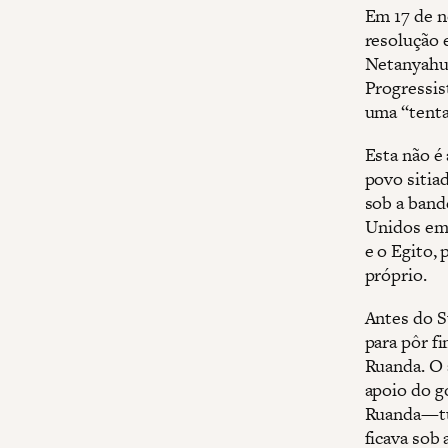
Em 17 de 
resolução 
Netanyahu 
Progressis
uma “tentat
Esta não é
povo sitia
sob a bande
Unidos em 
e o Egito,
próprio.
Antes do 
para pôr f
Ruanda. O 
apoio do g
Ruanda—tud
ficava sob 