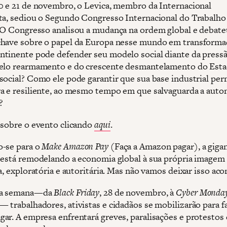
0 e 21 de novembro, o Levica, membro da Internacional
ta, sediou o Segundo Congresso Internacional do Trabalho
 O Congresso analisou a mudança na ordem global e debate
have sobre o papel da Europa nesse mundo em transforma
tinente pode defender seu modelo social diante da press
elo rearmamento e do crescente desmantelamento do Est
social? Como ele pode garantir que sua base industrial pe
a e resiliente, ao mesmo tempo em que salvaguarda a aut
?
 sobre o evento clicando
aqui
.
-se para o
Make Amazon Pay
(Faça a Amazon pagar), a giga
 está remodelando a economia global à sua própria image
a, exploratória e autoritária. Mas não vamos deixar isso aco
ma semana—da
Black Friday
, 28 de novembro, à
Cyber ​​Monda
 trabalhadores, ativistas e cidadãos se mobilizarão para f
ar. A empresa enfrentará greves, paralisações e protestos