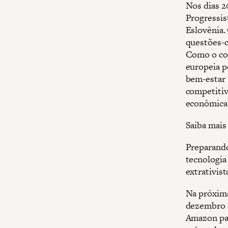
Nos dias 2
Progressis
Eslovênia.
questões-c
Como o con
europeia p
bem-estar 
competitiv
econômica
Saiba mais
Preparando
tecnologia
extrativist
Na próxi
dezembro —
Amazon pag