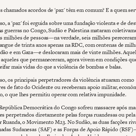
es chamados acordos de 'paz' têm em comum? E a quem se
o, a 'paz' foi erguida sobre uma fundação violenta e de des
As guerras no Congo, Sudão e Palestina mataram coletiva
is milhões de pessoas—na verdade, seis milhões perecera
angue de trinta anos apenas na RDC, com centenas de milh
dão e em Gaza—e deslocaram mais de vinte milhões. Aque
e aqueles que permaneceram, agora vivem em condições qu
ifar mais vidas do que a violência de bombas e balas.
so, os principais perpetradores da violência atuaram como
es de fato do Ocidente ou receberam apoio militar, econô
o, o que lhes permitiu operar com relativa impunidade.
 República Democrática do Congo sofreu massacre após ma
es perpetrados diretamente pelas forças ruandesas ou pela 
r Ruanda, o Movimento M23. No Sudão, as duas facções ri
adas Sudanesas (SAF) e as Forças de Apoio Rápido (RSF