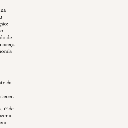
 na
u
ção:
ão
ado de
rmaneça
onomia
nte da
m —
ntecer.
y
, 1º de
azer a
 em