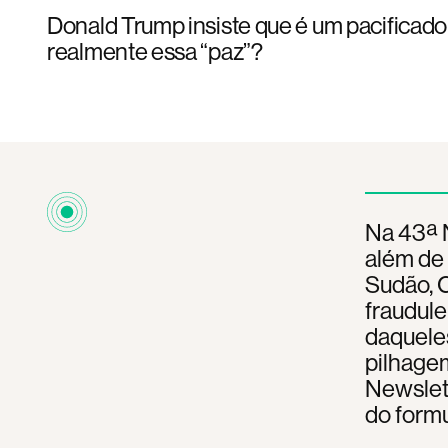
Donald Trump insiste que é um pacificado
realmente essa “paz”?
Na 43ª N
além de 
Sudão, C
fraudul
daqueles
pilhagem
Newslett
do formu