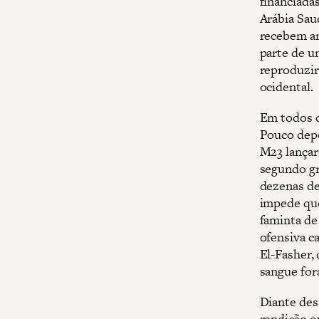
financiada
Arábia Saud
recebem am
parte de u
reproduzir 
ocidental.
Em todos os
Pouco depo
M23 lançar
segundo gr
dezenas de
impede que
faminta de
ofensiva ca
El-Fasher,
sangue for
Diante des
rendição o