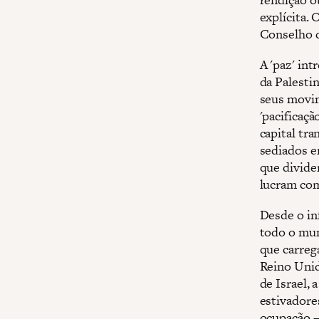
explícita.
Conselho d
A 'paz' in
da Palesti
seus movim
'pacificaçã
capital tra
sediados e
que divide
lucram com
Desde o in
todo o mun
que carreg
Reino Unid
de Israel, 
estivadore
ocupação 