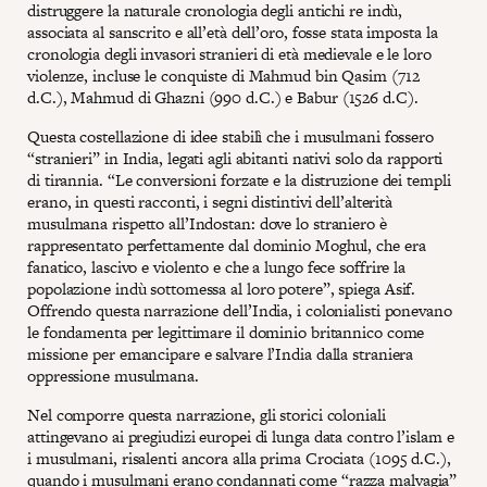
distruggere la naturale cronologia degli antichi re indù,
associata al sanscrito e all’età dell’oro, fosse stata imposta la
cronologia degli invasori stranieri di età medievale e le loro
violenze, incluse le conquiste di Mahmud bin Qasim (712
d.C.), Mahmud di Ghazni (990 d.C.) e Babur (1526 d.C).
Questa costellazione di idee stabilì che i musulmani fossero
“stranieri” in India, legati agli abitanti nativi solo da rapporti
di tirannia. “Le conversioni forzate e la distruzione dei templi
erano, in questi racconti, i segni distintivi dell’alterità
musulmana rispetto all’Indostan: dove lo straniero è
rappresentato perfettamente dal dominio Moghul, che era
fanatico, lascivo e violento e che a lungo fece soffrire la
popolazione indù sottomessa al loro potere”, spiega Asif.
Offrendo questa narrazione dell’India, i colonialisti ponevano
le fondamenta per legittimare il dominio britannico come
missione per emancipare e salvare l’India dalla straniera
oppressione musulmana.
Nel comporre questa narrazione, gli storici coloniali
attingevano ai pregiudizi europei di lunga data contro l’islam e
i musulmani, risalenti ancora alla prima Crociata (1095 d.C.),
quando i musulmani erano condannati come “razza malvagia”