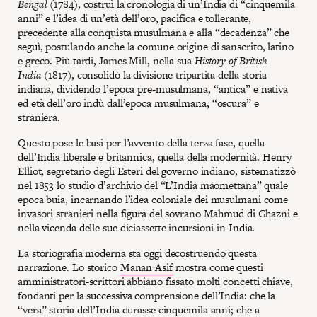
Bengal
(1784), costruì la cronologia di un’India di “cinquemila
anni” e l’idea di un’età dell’oro, pacifica e tollerante,
precedente alla conquista musulmana e alla “decadenza” che
seguì, postulando anche la comune origine di sanscrito, latino
e greco. Più tardi, James Mill, nella sua
History of British
India
(1817), consolidò la divisione tripartita della storia
indiana, dividendo l’epoca pre-musulmana, “antica” e nativa
ed età dell’oro indù dall’epoca musulmana, “oscura” e
straniera.
Questo pose le basi per l’avvento della terza fase, quella
dell’India liberale e britannica, quella della modernità. Henry
Elliot, segretario degli Esteri del governo indiano, sistematizzò
nel 1853 lo studio d’archivio del “L’India maomettana” quale
epoca buia, incarnando l’idea coloniale dei musulmani come
invasori stranieri nella figura del sovrano Mahmud di Ghazni e
nella vicenda delle sue diciassette incursioni in India.
La storiografia moderna sta oggi decostruendo questa
narrazione. Lo storico
Manan Asif
mostra come questi
amministratori-scrittori abbiano fissato molti concetti chiave,
fondanti per la successiva comprensione dell’India: che la
“vera” storia dell’India durasse cinquemila anni; che a