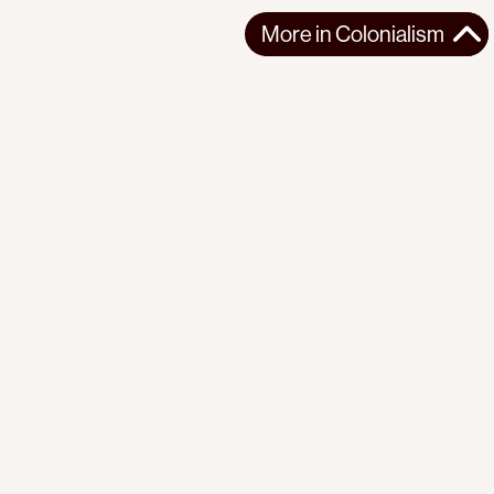
More in
Colonialism
More in
Colonialism
WEST ASIA
COLONIALISM
2026-03-23
Iran, Third World People and U.S. Foreign Policy, Palestine
Perspectives, 1979
A 1979 editorial from Palestine Perspectives argues that the
Iranian Revolution was a dire...