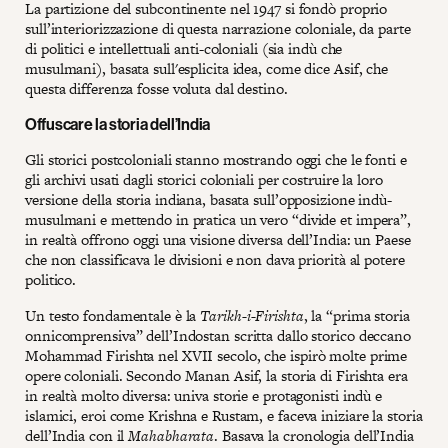
La partizione del subcontinente nel 1947 si fondò proprio
sull’interiorizzazione di questa narrazione coloniale, da parte
di politici e intellettuali anti-coloniali (sia indù che
musulmani), basata sull'esplicita idea, come dice Asif, che
questa differenza fosse voluta dal destino.
Offuscare la storia dell’India
Gli storici postcoloniali stanno mostrando oggi che le fonti e
gli archivi usati dagli storici coloniali per costruire la loro
versione della storia indiana, basata sull’opposizione indù-
musulmani e mettendo in pratica un vero “divide et impera”,
in realtà offrono oggi una visione diversa dell’India: un Paese
che non classificava le divisioni e non dava priorità al potere
politico.
Un testo fondamentale è la
Tarikh-i-Firishta
, la “prima storia
onnicomprensiva” dell’Indostan scritta dallo storico deccano
Mohammad Firishta nel XVII secolo, che ispirò molte prime
opere coloniali. Secondo Manan Asif, la storia di Firishta era
in realtà molto diversa: univa storie e protagonisti indù e
islamici, eroi come Krishna e Rustam, e faceva iniziare la storia
dell’India con il
Mahabharata
. Basava la cronologia dell’India