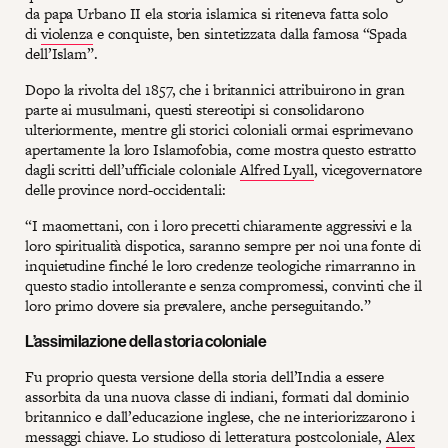
da papa Urbano II ela storia islamica si riteneva fatta solo
di
violenza
e conquiste, ben sintetizzata dalla famosa “Spada
dell’Islam”.
Dopo la rivolta del 1857, che i britannici attribuirono in gran
parte ai musulmani, questi stereotipi si consolidarono
ulteriormente, mentre gli storici coloniali ormai esprimevano
apertamente la loro Islamofobia, come mostra questo estratto
dagli scritti dell’ufficiale coloniale
Alfred Lyall
, vicegovernatore
delle province nord-occidentali:
“I maomettani, con i loro precetti chiaramente aggressivi e la
loro spiritualità dispotica, saranno sempre per noi una fonte di
inquietudine finché le loro credenze teologiche rimarranno in
questo stadio intollerante e senza compromessi, convinti che il
loro primo dovere sia prevalere, anche perseguitando.”
L’assimilazione della storia coloniale
Fu proprio questa versione della storia dell’India a essere
assorbita da una nuova classe di indiani, formati dal dominio
britannico e dall’educazione inglese, che ne interiorizzarono i
messaggi chiave. Lo studioso di letteratura postcoloniale,
Alex