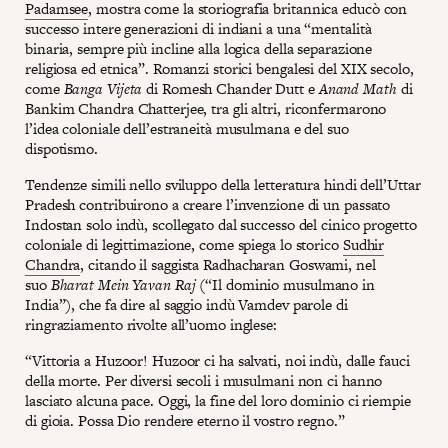
Padamsee
, mostra come la storiografia britannica educò con
successo intere generazioni di indiani a una “mentalità
binaria, sempre più incline alla logica della separazione
religiosa ed etnica”. Romanzi storici bengalesi del XIX secolo,
come
Banga Vijeta
di Romesh Chander Dutt e
Anand Math
di
Bankim Chandra Chatterjee, tra gli altri, riconfermarono
l’idea coloniale dell’estraneità musulmana e del suo
dispotismo.
Tendenze simili nello sviluppo della letteratura hindi dell’Uttar
Pradesh contribuirono a creare l’invenzione di un passato
Indostan solo indù, scollegato dal successo del cinico progetto
coloniale di legittimazione, come spiega lo storico
Sudhir
Chandra
, citando il saggista Radhacharan Goswami, nel
suo
Bharat Mein Yavan Raj
(“Il dominio musulmano in
India”), che fa dire al saggio indù Vamdev parole di
ringraziamento rivolte all’uomo inglese:
“Vittoria a Huzoor! Huzoor ci ha salvati, noi indù, dalle fauci
della morte. Per diversi secoli i musulmani non ci hanno
lasciato alcuna pace. Oggi, la fine del loro dominio ci riempie
di gioia. Possa Dio rendere eterno il vostro regno.”