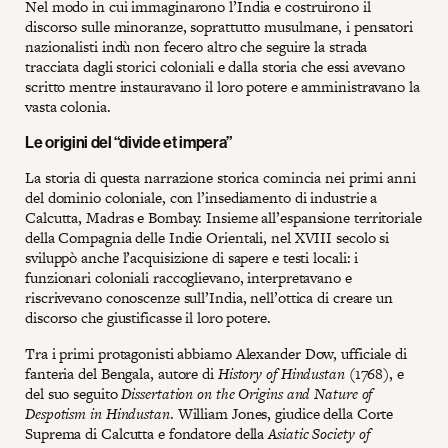
Nel modo in cui immaginarono l’India e costruirono il
discorso sulle minoranze, soprattutto musulmane, i pensatori
nazionalisti indù non fecero altro che seguire la strada
tracciata dagli storici coloniali e dalla storia che essi avevano
scritto mentre instauravano il loro potere e amministravano la
vasta colonia.
Le origini del “divide et impera”
La storia di questa narrazione storica comincia nei primi anni
del dominio coloniale, con l’insediamento di industrie a
Calcutta, Madras e Bombay. Insieme all’espansione territoriale
della Compagnia delle Indie Orientali, nel XVIII secolo si
sviluppò anche l’acquisizione di sapere e testi locali: i
funzionari coloniali raccoglievano, interpretavano e
riscrivevano conoscenze sull’India, nell’ottica di creare un
discorso che giustificasse il loro potere.
Tra i primi protagonisti abbiamo Alexander Dow, ufficiale di
fanteria del Bengala, autore di
History of Hindustan
(1768), e
del suo seguito
Dissertation on the Origins and Nature of
Despotism in Hindustan
. William Jones, giudice della Corte
Suprema di Calcutta e fondatore della
Asiatic Society of