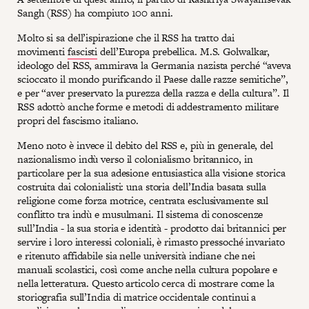
Sangh (RSS) ha compiuto 100 anni.
Molto si sa dell’ispirazione che il RSS ha tratto dai
movimenti
fascisti
dell’Europa prebellica. M.S. Golwalkar,
ideologo del RSS, ammirava la Germania nazista perché “aveva
scioccato il mondo purificando il Paese dalle razze semitiche”,
e per “aver preservato la purezza della razza e della cultura”. Il
RSS adottò anche forme e metodi di addestramento militare
propri del fascismo italiano.
Meno noto è invece il debito del RSS e, più in generale, del
nazionalismo indù verso il colonialismo britannico, in
particolare per la sua adesione entusiastica alla visione storica
costruita dai colonialisti: una storia dell’India basata sulla
religione come forza motrice, centrata esclusivamente sul
conflitto tra indù e musulmani. Il sistema di conoscenze
sull’India - la sua storia e identità - prodotto dai britannici per
servire i loro interessi coloniali, è rimasto pressoché invariato
e ritenuto affidabile sia nelle università indiane che nei
manuali scolastici, così come anche nella cultura popolare e
nella letteratura. Questo articolo cerca di mostrare come la
storiografia sull’India di matrice occidentale continui a