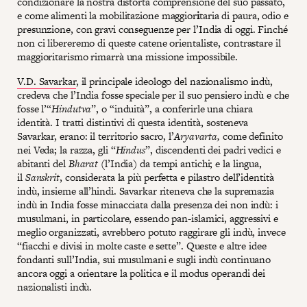
condizionare la nostra distorta comprensione del suo passato,
e come alimenti la mobilitazione maggior
i
taria di paura, odio e
presunzione, con gravi conseguenze per l’India di oggi. Finché
non ci libereremo di queste catene orientaliste, contrastare il
maggioritarismo rimarrà una missione impossibile.
V.D. Savarkar
, il principale ideologo del nazionalismo indù,
credeva che l’India fosse speciale per il suo pensiero indù e che
fosse l’“
Hindutva
”, o “induità”, a conferirle una chiara
identità. I tratti distintivi di questa identità, sosteneva
Savarkar, erano: il territorio sacro, l’
Aryavarta,
come definito
nei Veda; la razza, gli “
Hindus
”, discendenti dei padri vedici e
abitanti del
Bharat
(l’India) da tempi antichi; e la lingua,
il
Sanskrit
, considerata la più perfetta e pilastro dell’identità
indù, insieme all’hindi. Savarkar riteneva che la supremazia
indù in India fosse minacciata dalla presenza dei non indù: i
musulmani, in particolare, essendo pan-islamici, aggressivi e
meglio organizzati, avrebbero potuto raggirare gli indù, invece
“fiacchi e divisi in molte caste e sette”. Queste e altre idee
fondanti sull’India, sui musulmani e sugli indù continuano
ancora oggi a orientare la politica e il modus operandi dei
nazionalisti indù.