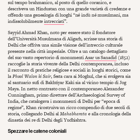
sul tempo brahmanico, al posto di quello coranico, e
descriveva un Hindustan con una grande varietà di credenze e
offendo una genealogia di luoghi “né indù né musulmani, ma
indissolubilmente
intrecciati
”.
Sayyid Ahmad Khan, noto per essere stato il fondatore
dell’Università Musulmana di Aligarh, scrisse una storia di
Delhi che offriva una simile visione dell’intreccio culturale
presente nella città imperiale. Oltre a un catalogo dettagliato
del suo vasto repertorio di monumenti
Asar us Sanadid
(1852)
raccoglie la storia vivente della Delhi contemporanea, incluso
il racconto di pratiche religiose e sociali in luoghi storici, come
la
Phool Walon ki Sair
, festa cara ai Moghul, che si svolgeva sia
al santuario sufi di Bakhtiyar Kaki sia al vicino tempio di Jog
Maya. In netto contrasto con il contemporaneo Alexander
Cunningham, primo direttore dell’Archaeological Survey of
India, che catalogava i monumenti di Delhi per “epoca di
regime”, Khan ricostruiva un ricco compendio di due secoli di
storia, collegando Delhi al
Mahabharata
e alla cronologia della
dinastia dei re di Delhi dagli Yudhishtra.
Spezzare le catene coloniali