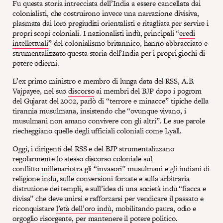
Fu questa storia intrecciata dell’India a essere cancellata dai
colonialisti, che costruirono invece una narrazione divisiva,
plasmata dai loro pregiudizi orientalisti e ritagliata per servire i
propri scopi coloniali. I nazionalisti indù, principali “
eredi
intellettuali
” del colonialismo britannico, hanno abbracciato e
strumentalizzato questa storia dell’India per i propri giochi di
potere odierni.
L’ex primo ministro e membro di lunga data del RSS, A.B.
Vajpayee, nel suo
discorso
ai membri del BJP dopo i pogrom
del Gujarat del 2002, parlò di “terrore e minacce” tipiche della
tirannia musulmana, insistendo che “ovunque vivano, i
musulmani non amano convivere con gli altri”. Le sue parole
riecheggiano quelle degli ufficiali coloniali come Lyall.
Oggi, i dirigenti del RSS e del BJP strumentalizzano
regolarmente lo stesso discorso coloniale sul
conflitto
millenario
tra gli “
invasori
” musulmani e gli indiani di
religione indù, sulle conversioni forzate e sulla arbitraria
distruzione dei templi, e sull’idea di una società indù “fiacca e
divisa” che deve unirsi e rafforzarsi per vendicare il passato e
riconquistare
l’età dell’oro indù
, mobilitando paura, odio e
orgoglio risorgente, per mantenere il potere politico.