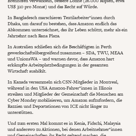
Brennöfen verwandeln, bessere Löhne (26.000 Rupien, etwa
US$ 310 pro Monat) und das Recht auf Würde.
In Bangladesch marschieren Textilarbeiter*innen durch
Dhaka, um darauf zu bestehen, dass Amazon endlich das
Abkommen unterzeichnet, das ihr Leben schützt, mehr als ein
Jahrzehnt nach Rana Plaza.
In Australien schließen sich die Beschäftigten in Perth
gewerkschaftsübergreifend zusammen – SDA, TWU, MEAA
und UnionsWA – und warnen davor, dass Amazon hart
erkämpfte Arbeitsplatzbedingungen in der gesamten
Wirtschaft aushöhlt.
In Kanada versammeln sich CSN-Mitglieder in Montreal,
während in den USA Amazon-Fahrer*innen in Illinois
streiken und Mitglieder der Gemeinschaft die Menschen am
Cyber Monday mobilisieren, um Amazon aufzufordern, die
Razzien und Deportationen von ICE nicht länger zu
unterstützen.
Und zum ersten Mal kommt es in Kenia, Fidschi, Malaysia
und anderswo zu Aktionen, bei denen Arbeitnehmer*innen
und Gemeinschaften ihr Recht geltend machen, die