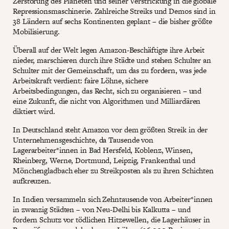
Zerstörung des Planeten und seiner Verstrickung in die globale
Repressionsmaschinerie. Zahlreiche Streiks und Demos sind in
38 Ländern auf sechs Kontinenten geplant – die bisher größte
Mobilisierung.
Überall auf der Welt legen Amazon-Beschäftigte ihre Arbeit
nieder, marschieren durch ihre Städte und stehen Schulter an
Schulter mit der Gemeinschaft, um das zu fordern, was jede
Arbeitskraft verdient: faire Löhne, sichere
Arbeitsbedingungen, das Recht, sich zu organisieren – und
eine Zukunft, die nicht von Algorithmen und Milliardären
diktiert wird.
In Deutschland steht Amazon vor dem größten Streik in der
Unternehmensgeschichte, da Tausende von
Lagerarbeiter*innen in Bad Hersfeld, Koblenz, Winsen,
Rheinberg, Werne, Dortmund, Leipzig, Frankenthal und
Mönchengladbach eher zu Streikposten als zu ihren Schichten
aufkreuzen.
In Indien versammeln sich Zehntausende von Arbeiter*innen
in zwanzig Städten – von Neu-Delhi bis Kalkutta – und
fordern Schutz vor tödlichen Hitzewellen, die Lagerhäuser in