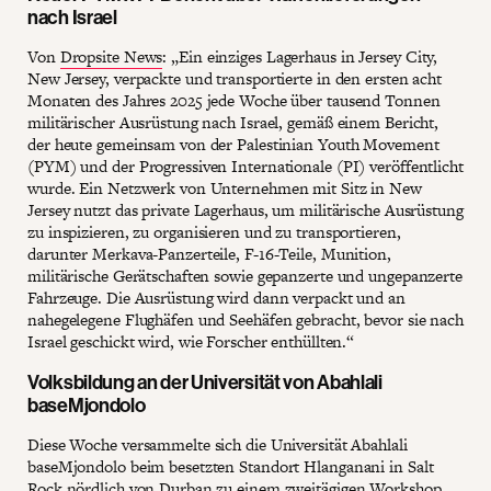
nach Israel
Von
Dropsite News
: „Ein einziges Lagerhaus in Jersey City,
New Jersey, verpackte und transportierte in den ersten acht
Monaten des Jahres 2025 jede Woche über tausend Tonnen
militärischer Ausrüstung nach Israel, gemäß einem Bericht,
der heute gemeinsam von der Palestinian Youth Movement
(PYM) und der Progressiven Internationale (PI) veröffentlicht
wurde. Ein Netzwerk von Unternehmen mit Sitz in New
Jersey nutzt das private Lagerhaus, um militärische Ausrüstung
zu inspizieren, zu organisieren und zu transportieren,
darunter Merkava-Panzerteile, F-16-Teile, Munition,
militärische Gerätschaften sowie gepanzerte und ungepanzerte
Fahrzeuge. Die Ausrüstung wird dann verpackt und an
nahegelegene Flughäfen und Seehäfen gebracht, bevor sie nach
Israel geschickt wird, wie Forscher enthüllten.“
Volksbildung an der Universität von Abahlali
baseMjondolo
Diese Woche versammelte sich die Universität Abahlali
baseMjondolo beim besetzten Standort Hlanganani in Salt
Rock nördlich von Durban zu einem zweitägigen Workshop