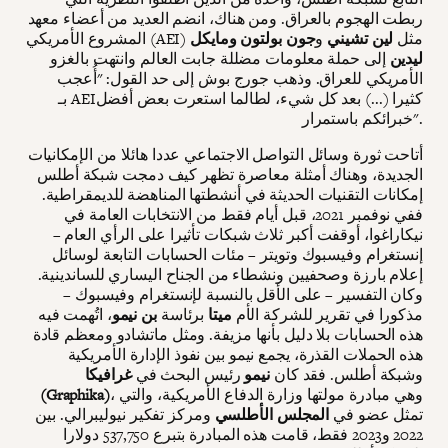
ربطت الهجوم بالعراق. ومن هناك، انضم العديد من أعضاء معهد
المشروع الأمريكي (AEI) مثل
لين تشيني
و
جون بولتون ومايكل
ليدين
إلى حملة معلومات مضللة جابت العالم وانتهت بالغزو
الأمريكي للعراق. وذهب جورج بوش إلى حد القول: "أُعجب
بـ AEIكثيرا (...) بعد كل شيء، لطالما استعرت بعض أفضل
خبرائكم باستمرار".
أتاحت ثورة وسائل التواصل الاجتماعي عددا هائلا من الإمكانيات
الجديدة، وهناك أمثلة معاصرة تظهر كيف دمجت شبكة أطلس
إمكانات التقنيات الحديثة في أنشطتها المناهضة للديمقراطية.
ففي نوفمبر 2021، قبل أيام فقط من الانتخابات العامة في
نيكاراغوا، أوقفت أكبر ثلاث شبكات تأثيرا على الرأي العام –
إنستغرام وفيسبوك وتويتر – مئات الحسابات التابعة لوسائل
إعلام بارزة وصحفيين ونشطاء من الجناح اليساري للساندينية.
وكان التفسير – على الأقل بالنسبة لإنستغرام وفيسبوك –
مذكورا في تقرير للشركة الأم
ميتا
برئاسة
بن نيمو
، اتُهمت فيه
هذه الحسابات بلا دليل بأنها مزيفة. ومثل ماتشادو ومعظم قادة
هذه الحملات القذرة، يجمع نيمو بين نفوذ الإدارة الأمريكية
وشبكة أطلس. فقد كان
نيمو
رئيس البحث في
غرافيكا
، وهي مبادرة مولتها وزارة الدفاع الأمريكية، والتي
(Graphika)
تمثل عضو في
المجلس الأطلسي
ومركز تفكير نيوليبرالي. بين
2022 و2023 فقط، قامت هذه المبادرة بتبرع 537,750 دولارا