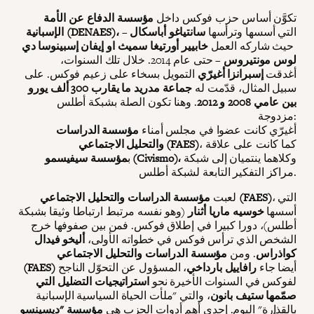
تكوَّن أساس حزب فوكس داخل
مؤسسة الدفاع عن الأمة
التي أسسها وترأسها
سانتياغو أباسكال
–
الإسبانية (DENAES)،
حيث شاركه العمل
خابيير أورتيغا سميث او إيفان إسبينوسا دي
لوس مونتيروس
– حتى عام 2014. خلال تلك السنوات،
أغدقت
إسبرانزا أغيرّي
التمويل بسخاء على زعيم فوكس. على
سبيل المثال، قدّمت له
جماعة مدريد ما يقارب 300 ألف يورو
بين عامي 2008 و 2012
. وهنا تكون الصلة بشبكة أطلس
مزدوجة:
أغيرّي كانت عضوا في مجلس أمناء
مؤسسة الدراسات
، كما كانت على علاقة
والتحليل الاجتماعي (FAES)
وكلاهما ينتميان إلى شبكة
مؤسسة سيفيسمو (Civismo)،
ب
مراكز التفكير التابعة لشبكة أطلس.
، التي
مؤسسة الدراسات والتحليل الاجتماعي (FAES)
لعبت
أسسها
خوسيه ماريا أثنار
(وهو نفسه مرتبط ارتباطا وثيقا بشبكة
أطلس)، دورا كبيرا في إطلاق فوكس. فمن بين صفوفها خرج
الشخص الذي ترأس فوكس في خطواته الأولى،
أليخو فيدال
كواذراس
. ومن
مؤسسة الدراسات والتحليل الاجتماعي
أيضا جاء
رافاييل بارداخي
، المسؤول عن التحوّل الناجح
(FAES)
لفوكس في السنوات الأخيرة نحو
استراتيجيات التضليل التي
صمّمها ستيف بانون
، والتي "ملأت الحياة السياسية الإسبانية
بالقذارة" اليوم. إحدى أهم أدوات الحزب هي
مؤسسة "ديسينسو