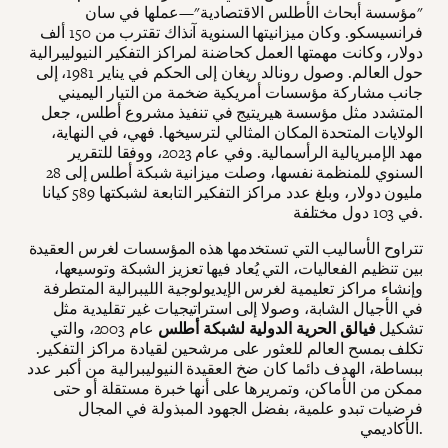
"مؤسسة أبحاث الأطلس الاقتصادية"—عملها في سان
فرانسيسكو. وكان ميزانيتها السنوية آنذاك تقترب من 150 ألف
دولار، وكانت مهمتها العمل كحاضنة لمراكز التفكير النيوليبرالية
حول العالم. وصول رونالد ريغان إلى الحكم في يناير 1981، إلى
جانب مشاركة مؤسسات أمريكية ضخمة من التيار اليميني
المتشدد مثل مؤسسة هيريتيج في تنفيذ مشروع أطلس، جعل
الولايات المتحدة المكان المثالي لترسيخها. فهي، في النهاية،
مهد الإمبريالية الرأسمالية. وفي عام 2023، ووفقا للتقرير
السنوي للمنظمة نفسها، وصلت ميزانية شبكة أطلس إلى 28
مليون دولار، وبلغ عدد مراكز التفكير التابعة لشبكتها 589 كيانا
في 103 دول مختلفة.
تتراوح الأساليب التي تستخدمها هذه المؤسسات لغرس العقيدة
بين تنظيم الفعاليات، التي يُعاد فيها تعزيز الشبكة وتوسيعها،
وإنشاء مراكز تعليمية لغرس الإيديولوجية الليبرالية المتطرفة
في الأجيال الشابة، وصولا إلى استراتيجيات غير تقليدية مثل
تشكيل
فيالق الحرية الدولية لشبكة أطلس
عام 2003، والتي
تكلف بمسح العالم للعثور على مرشحين لقيادة مراكز التفكير.
ببساطة، الهدف دائما كان ضخ العقيدة النيوليبرالية من أكبر عدد
ممكن من الأماكن، وتمريرها على أنها خبرة مستقلة أو حتى
فرضيات تبدو علمية، بفضل الجهود المبذولة في المجال
الأكاديمي.