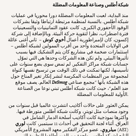
شبكة أطلس وصناعة المعلومات المضللة
منذ البداية، لعبت المعلومات المضللة دورا محوريا في عمليات
شبكة أطلس. بالنسبة لمنظمة مرتبطة ارتباطا وثيقا بشركات
الوقود الأحفوري الكبرى، كانت عقود الثمانينيات والتسعينيات
فترة اضطراب، نظرا لتقوية حركة البيئة. وبالإضافة إلى شركة
إكسون، كان لإمبراطورية أعمال
أخوي كوش
– ثاني أغنى عائلة
في الولايات المتحدة وأحد من أقرب الممولين لشبكة أطلس –
استثمارات ضخمة في مشاريع كان يتم التشكيك فيها بسبب
تأثيرها البيئي. ولم تكن هذه الشركات وحدها هي التي تموّل
حسابات شبكة مراكز التفكير. لم تمض سوى بضع سنوات على
تأسيسها، لكنها تمكنت في ذلك الوقت من ترسيخ نفسها كنواة
لمجموعة من المنظمات المكرسة لنشر إنكار تغير المناخ حول
هذه الشبكة بأنها "مجمع صناعي
DeSmog
العالم. يصف موقع
ضد العلم"، حيث كانت شبكة أطلس تبني نوعا من الصناعة
الأولية للمعلومات المضللة.
يمكن العثور على حالات أكاذيب انتشرت عالميا قبل سنوات من
وجود منصات مثل تويتر، وكانت شبكة أطلس متورطة فيها.
وأكثرها نموذجية كانت أكاذيب أسلحة الدمار الشامل في
العراق. أثناء لجنة التحقيق في أحداث 11 سبتمبر، كانت
لوري
ميلروي
، عضو
مركز التفكير
معهد المشروع الأمريكي (AEI)
التابع لشبكة أطلس، واحدة من الذين أطلقوا النظرية التي