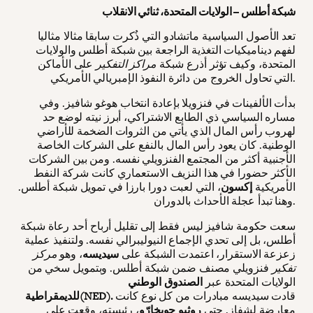
شبكة أطلس – الولايات المتحدة، ثنائي الانقلاب
تعد الأصول السياسية ماتشادو التي ذُكرت سابقا مثالا مثاليا
لفهم ديناميكيات التغذية الراجعة بين شبكة أطلس والولايات
المتحدة، وكيف تؤثر أذرع شبكة
مراكز التفكير
على الأماكن
التي تحاول الخروج من دائرة النفوذ الإمبريالي الأمريكي.
بدأت الألفينات في فنزويلا بإعادة انتخاب هوغو شافيز. وفي
مساره السياسي ذي الطابع الاشتراكي، أبرز نيته لوضع حد
لهروب رأس المال الذي يأتي من الثروات الضخمة للأراضي
الوطنية. كان يعود رأس المال بالنفع على الشركات الخاصة
الأجنبية أكثر من المجتمع الفنزويلي نفسه. ومن بين الشركات
الأكثر حضورا في هذا النزيف الاستعماري كانت شركة النفط
الأمريكية
إكسون
، التي لعبت دورا بارزا في تمويل شبكة أطلس.
وهنا تبدأ عجلة الأحداث بالدوران.
سعت حكومة شافيز ليس فقط إلى تقليل أرباح أحد رعاة شبكة
أطلس، بل إلى تحدي الإجماع النيوليبرالي نفسه. ولتنفيذ عملية
زعزعة الاستقرار، اعتمدت الشبكة على
سيديسه
، وهو
مركز
تفكير
فنزويلي مصنف ضمن شبكة أطلس. وبتمويل سخي من
الولايات المتحدة عبر
الصندوق الوطني
قادت سيديسه مبادرات من كل نوع كانت
للديمقراطية(NED).
معارضة لشفاز. حتى
روثيو جويخارّو
، رئيسته، وقعت على