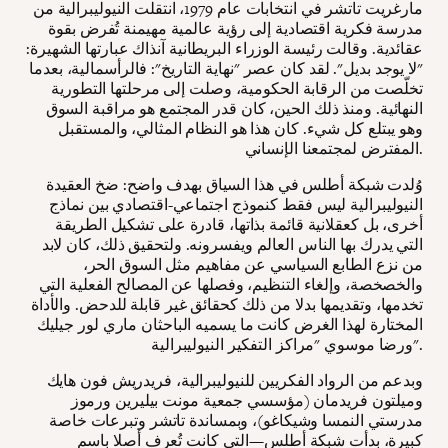
مارغريت تاتشر في انتخابات عام 1979، انتقلت النيوليبرالية من
مدرسة فكرية اقتصادية إلى رؤية عالمية مهيمنة تُفرض بقوة
عقائدية. وقالت رئيسة الوزراء البريطانية آنذاك عبارتها الشهيرة:
"لا يوجد بديل". لقد كان عصر "نهاية التاريخ": فالرأسمالية، بعدما
تخلّصت من الرقابة الحكومية، وصلت إلى مرحلتها التطورية
النهائية. ومنذ ذلك الحين، كان قدر المجتمع هو مراقبة السوق
وهو يبتلع كل شيء. كان هذا هو النظام المثالي، والمستقبل
المفترض لمجتمعنا الإنساني.
وُلدت شبكة أطلس في هذا السياق بهدف واضح: ضخ العقيدة
النيوليبرالية ليس فقط كنموذج اجتماعي-اقتصادي بين نماذج
أخرى، بل كعقلانية قائمة بذاتها، قادرة على تشكيل الطريقة
التي يدرك بها الناس العالم ويفسرونه. ولتحقيق ذلك، كان لابد
من نزع الطابع السياسي عن مفاهيم مثل السوق الحر،
والخصخصة، وإلغاء التنظيم، وفصلها عن المصالح الفعلية التي
تخدمها، وتقديمها بدلا من ذلك كحقائق غير قابلة للدحض. والأداة
المختارة لهذا الغرض كانت ما يسميه الباحثان ماري لور جيليك
ورضا موسوي "مراكز التفكير النيوليبرالية".
وبدعم من الرواد الفكريين للنيوليبرالية، فريدريش فون هايك
وميلتون فريدمان (مؤسسي جمعية مونت بيليرين ورموز
مدرستي النمسا وشيكاغو)، وبمساندة تاتشر وتبرعات خاصة
كبيرة، بدأت شبكة أطلس—التي كانت تُعرف أصلا باسم