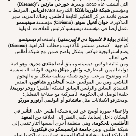
التي أُنشئت عام 2020، ويديرها
خورخي مارتين
(Disenso)"،
، المرتبط بـFAES ومؤسس
شبكة فلوريدابلانكا
، المُدرجة
فرياس
ضمن قائمة مراكز التفكير التابعة لأطلس. وهناك المزيد: مدير
المذكورة،
خوان أنخيل سوتو
،
سيفيسمو (Civismo)
مؤسسة
عمل أيضا في مؤسسة ديسينسو كرئيس للعلاقات الدولية.
إطلاق
بوابة
لا غاسييتا دي لا إيبرسفيرا
، باستخدام
ديسينسو
كواجهة – كمصدر مستمر للأكاذيب وخطاب الكراهية،
(Disenso)
يضع استراتيجية فوكس بشكل واضح ضمن نهج شبكة أطلس
في العالم.
ومن ثنائية فوكس–ديسينسو ينبثق أيضا
منتدى مدريد
، وهو قمة
دولية لليمين المتطرف، ويُظهر
ميثاق مدريد
، الوثيقة التأسيسية
له، وبوضوح مرعب، وجود شبكة منظمة تشكل نواة الهجوم
الفاشي. ومن بين الموقّعين عليه:
أليخاندرو تشافوين
، المدير
التنفيذي السابق والرئيس السابق لشبكة أطلس؛
روجر نورييغا
،
حلقة الوصل في الحكومة الأميركية مع صناعة التضليل؛
.
ومحترفو الانقلابات مثل
ماتشادو
أو البوليفي
أرتورو موريّو
ولإعطاء صورة أوضح عن قدرة شبكة أطلس على التأثير في
السكان داخل إسبانيا، يكفي النظر إلى العلاقة بين
المعهد
الأطلسي للحكومة
، وهي منظمة أخرى أسسها أثنار تنتمي إلى
شبكة أطلس، وبين
جامعة فرانسيسكو دي فيكتوريا
،
المملوكة
لفرق رهبانية لجنّة المسيح.
تجسّدت شراكتهما نجاح