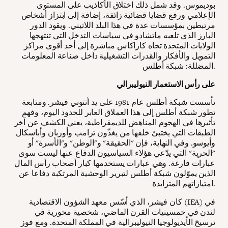
بوديموس. وقد شمل ذلك اختلاق الأكاذيب على المستوى
الإعلامي ورفع قضايا قضائية زائفة، إضافة إلى ابتزاز أشخاص
مرتبطين بمؤسسات عدة في هذا البلد اللاتيني. ويقود الدور
البارز الذي تلعبه ماتشادو في سياسات التدخل التي تنتهجها
الولايات المتحدة تجاه كاراكاس مباشرة إلى أحد أقوى مراكز
التمويل والأفكار والقدرات التشغيلية داخل صناعة المعلومات
المضللة: شبكة أطلس.
على رأس الاستعمار النيوليبرالي
تأسست شبكة أطلس عام 1981 على يد أنتوني فيشر. ومتابعة
تطور شبكة أطلس إلى هذا العملاق العابر للحدود اليوم، وفهم
تأثيرها في الهجوم المناهض للديمقراطية، يعني الكشف عن آخر
الطبقات التي يختبئ خلفها من يغذّون ترامب وأوربان وأباسكال
وأيوسو. وفي النهاية، فإن "الحقيقة" و"الوطن" و"الأسرة" أو
"الحرية" التي يدّعي هؤلاء السياسيون الدفاع عنها ليست سوى
عبارات فارغة. وهي عبارات يستخدمها كبار أصحاب رأس المال
الذين يموّلون شبكة أطلس لتبرير الوحشية المرتكبة دفاعا عن
امتيازاتهم المتزايدة.
كان فيشر، الذي أسّس معهد الشؤون الاقتصادية (IEA) في
لندن في خمسينيات القرن الماضي، شخصية محورية في
ترسيخ الأيديولوجيا النيوليبرالية في المملكة المتحدة. ومع فوز