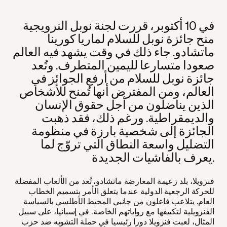
في 10 أكتوبر، قررت لجنة نوبل النرويجية
منح جائزة نوبل للسلام لماريا كورينا
ماتشادو. جاء ذلك في وقت يشهد فيه العالم
صعودا متسارعا لليمين المتطرف. وتُعد
جائزة نوبل للسلام من أرفع الجوائز في
العالم، ومن المفترض أنها تُمنح للأشخاص
الذين يناضلون من أجل حقوق الإنسان
والديمقراطية. ورغم ذلك، فقد ذهبت
الجائزة إلى شخصية بارزة في منظومة
التضليل واسعة النطاق التي تروّج لما
يعرف بالفاشيات الجديدة.
فنزويلا، بلد زعيمة المعارضة ماتشادو، تُعد من الألعاب المفضلة
للحركة الرجعية الدولية عندما يتعلق الأمر بتسميم الخطاب
العام. يتلاعب فاعلون من جانبي المحيط الأطلسي بالسياسة
الفنزويلية لتكييفها مع رواياتهم الخاصة. في إسبانيا، على سبيل
المثال، لعبت فنزويلا دورا رئيسيا في حملة التشويه ضد حزب