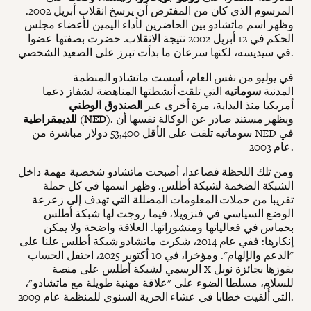
المرسوم الذي كان من المفترض أن يرسخ انقلاب أبريل 2002.
وظهر اسم ماتشادو بين الحاضرين لأداء اليمين لأعضاء مجلس
الحكم في 12 أبريل 2002 نتيجة الانقلاب. حضرت بصفتها عضوا
في سيديسه، لكنها سرعان ما بدأت تبرز على الصعيد الشخصي.
في يوليو من نفس العام، أسست ماتشادو المنظمة
المدنية
سوماتيه
التي تلقت أنشطتها المناهضة لشفاز دعما
أمريكيا منذ البداية، مرة أخرى عبر
الصندوق الوطني
). ويظهر مستند صادر عن الوكالة نفسها أن
NED
(
للديمقراطية
سوماتيه تلقت على الأقل 53,400 دولار مباشرة من NED في
عام 2003.
ومن تلك اللحظة فصاعدا، أصبحت ماتشادو شخصية مهمة داخل
الشبكة الضخمة لشبكة أطلس. وظهر اسمها في كل حملة
تقريبا من حملات المعلومات المضللة التي تهدف إلى زعزعة
الوضع السياسي في فنزويلا، فيما روجت لها شبكة أطلس
بحماس في فعالياتها ومنشوراتها. العلاقة واضحة ولا يمكن
إنكارها: ففي عام 2014، شكرت ماتشادو شبكة أطلس علنا على
"الدعم والإلهام". ومؤخرا، في 10 أكتوبر 2025، احتفل الحساب
الرسمي لشبكة أطلس على منصة X بفوزها بجائزة نوبل
للسلام، مسلطا الضوء على "علاقة مهنية طويلة مع ماتشادو"،
التي أُلقيت خطابا في عشاء الحرية السنوي للمنظمة عام 2009.