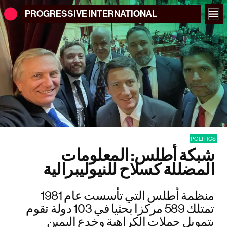
PROGRESSIVE
INTERNATIONAL
POLITICS
شبكة أطلس: المعلومات
المضللة كسلاح للنيوليبرالية
منظمة أطلس التي تأسست عام 1981
تمتلك 589 مركزا بحثيا في 103 دولة تقوم
بتمويل حملات الكراهية وخدع اليمين