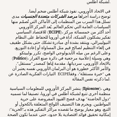
لشبكة أطلس.
في الاتحاد الأوروبي، نفوذ شبكة أطلس ضخم أيضا.
توضح دراسة أجراها
مرصد الشركات متعددة الجنسيات
مدى
تسلل هذا السرب من المنظمات إلى الأماكن التي تُصمّم منها
السياسات العامة التي تحكم العالم. يُعد المركز الأوروبي
)، أحد أكثر من خمسمائة مركز
ECIPE
للاقتصاد السياسي (
تفكير يشكلون الشبكة، أداة في أوروبا للحفاظ على النظام
النيوليبرالي، وينتقد بشدة أي مبادرة تشكك حتى بشكل طفيف
في إلغاء التنظيم لصالح قيم مثل المساواة أو إعادة التوزيع.
وعلى الرغم من ميله الأيديولوجي الواضح، تكرر بولبيتكو
)، وهي وسيلة إعلامية مرجعية في دائرة صنع القرار
Politico
(
بالاتحاد الأوروبي، سردياتها، مقدمة إياها كمصدر "مستقل".
والأمر الأكثر خطورة هو أن البرلمان الأوروبي نفسه يعتبر أن
التيارات الفكرية الصادرة عن ECIPEهي "خبرة مستقلة"، وفقا
لما ذكرته نفس المقالة.
)، وهي
Epicenter
ينشر المركز الأوروبي للمعلومات السياسية (
منظمة أخرى تتبع لشبكة أطلس في أوروبا، تصنيفا لما تسميه
"دول الحاضنة" بهدف فضح القيود المفروضة على حرية
المواطنين. ويجرم هذا التصنيف اللوائح المتعلقة بالكحول أو
التبغ، وهو معيار يوضح ما تقصده مراكز التفكير هذه بـ"الحرية":
إمكانية تحقيق فوائد اقتصادية بلا حدود، حتى عندما تكون الصحة