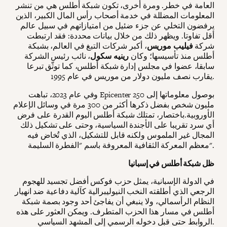
العامة في خطر. ومرة أخرى، تكون شبكة أطلس هي من تنشر
المعلومات المضللة في خدمة أصحاب رأس المال الكبير، الذين
يرفضون التخلي عن جزء ضئيل من امتيازاتهم في سبيل عالم
أقل تفاوتا. ويظهر ذلك من خلال بيانات محددة: فقد ارتبطت
شركة
فيليب موريس
، أكبر شركات التبغ في العالم، بشبكة
أطلس منذ تأسيسها؛ وكان
رينيه سكول
، نائب رئيس الشركة
سابقا، عضوا في مجلس إدارة شبكة أطلس، كما توثّق تبرعا
يقارب نصف مليون دولار من موريس في عام 1995.
وفي عام 2023، تباهت Epicenter بوصول معلوماتها إلى 250
مليون شخص بفضل ذكرها أكثر من 300 مرة في وسائل الإعلام
الأوروبية.باختصار، تمتلك شبكة أطلس اليوم القدرة على فرض
أي سرد تقريبا على الأجندة السياسية، وحتى على تشكيل ذلك
المجال غير الملموس ولكنه قابل للتشكيل، الذي تُخاض فيه
معظم المعركة الثقافية المعروفة باسم "الفطرة السليمة".
ظل شبكة أطلس في إسبانيا
في الدولة الإسبانية، يمثل حزب فوكس أفضل تجسيد للهجوم
الرجعي الذي أطلقته النخب النيوليبرالية كآلية دفاعية ضد انهيار
النظام الرأسمالي، ولا ينبغي أن يفاجئ أحد وجود بصمة شبكة
أطلس في مسار هذا الحزب المتطرف. ويمكن العثور على هذه
الروابط حتى قبل دخوله الرسمي إلى المشهد السياسي.