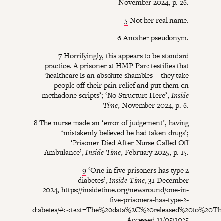
November 2024, p. 26.
5
Not her real name.
6
Another pseudonym.
7
Horrifyingly, this appears to be standard
practice. A prisoner at HMP Parc testifies that
‘healthcare is an absolute shambles – they take
people off their pain relief and put them on
methadone scripts’; ‘No Structure Here’,
Inside
Time
, November 2024, p. 6.
8
The nurse made an ‘error of judgement’, having
‘mistakenly believed he had taken drugs’;
‘Prisoner Died After Nurse Called Off
Ambulance’,
Inside Time
, February 2025, p. 15.
9
‘One in five prisoners has type 2
diabetes’,
Inside Time
, 31 December
2024,
https://insidetime.org/newsround/one-in-
five-prisoners-has-type-2-
diabetes/#:~:text=The%20data%2C%20released%20to%20
Accessed 11/05/2025