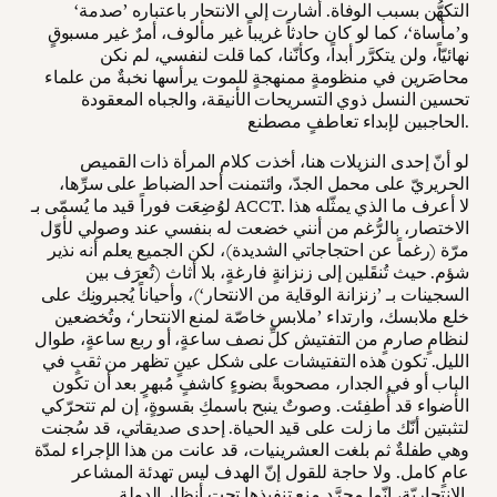
التكهُّن بسبب الوفاة. أشارت إلى الانتحار باعتباره ’صدمة‘
و’مأساة‘، كما لو كان حادثاً غريباً غير مألوف، أمرٌ غير مسبوقٍ
نهائيّاً، ولن يتكرَّر أبداً، وكأنّنا، كما قلت لنفسي، لم نكن
محاصَرين في منظومةٍ ممنهجةٍ للموت يرأسها نخبةٌ من علماء
تحسين النسل ذوي التسريحات الأنيقة، والجباه المعقودة
الحاجبين لإبداء تعاطفٍ مصطنع.
لو أنّ إحدى النزيلات هنا، أخذت كلام المرأة ذات القميص
الحريريّ على محمل الجدّ، وائتمنت أحد الضباط على سرِّها،
لوُضِعَت فوراً قيد ما يُسمّى بـ ACCT. لا أعرف ما الذي يمثّله هذا
الاختصار، بالرُّغم من أنني خضعت له بنفسي عند وصولي لأوّل
مرّة (رغماً عن احتجاجاتي الشديدة)، لكن الجميع يعلم أنه نذير
شؤم. حيث تُنقَلين إلى زنزانةٍ فارغةٍ، بلا أثاث (تُعرَف بين
السجينات بـ ’زنزانة الوقاية من الانتحار‘)، وأحياناً يُجبرونِك على
خلع ملابسك، وارتداء ’ملابس خاصّة لمنع الانتحار‘، وتُخضعين
لنظامٍ صارمٍ من التفتيش كلِّ نصف ساعةٍ، أو ربع ساعةٍ، طوال
الليل. تكون هذه التفتيشات على شكل عينٍ تظهر من ثقبٍ في
الباب أو في الجدار، مصحوبةً بضوءٍ كاشفٍ مُبهرٍ بعد أن تكون
الأضواء قد أُطفِئت. وصوتٌ ينبح باسمكِ بقسوةٍ، إن لم تتحرّكي
لتثبتين أنّك ما زلت على قيد الحياة. إحدى صديقاتي، قد سُجنت
وهي طفلةٌ ثم بلغت العشرينيات، قد عانت من هذا الإجراء لمدّة
عامٍ كامل. ولا حاجة للقول إنّ الهدف ليس تهدئة المشاعر
الانتحاريّة، إنّما مجرَّد منع تنفيذها تحت أنظار الدولة.