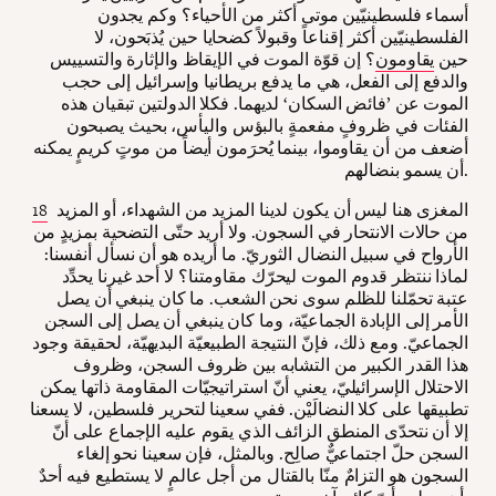
أسماء فلسطينيّين موتى أكثر من الأحياء؟ وكم يجدون
الفلسطينيّين أكثر إقناعاً وقبولاً كضحايا حين يُذبَحون، لا
حين
يقاومون
؟ إن قوّة الموت في الإيقاظ والإثارة والتسييس
والدفع إلى الفعل، هي ما يدفع بريطانيا وإسرائيل إلى حجب
الموت عن ’فائض السكان‘ لديهما. فكلا الدولتين تبقيان هذه
الفئات في ظروفٍ مفعمةٍ بالبؤس واليأس، بحيث يصبحون
أضعف من أن يقاوموا، بينما يُحرَمون أيضاً من موتٍ كريمٍ يمكنه
أن يسمو بنضالهم.
المغزى هنا ليس أن يكون لدينا المزيد من الشهداء، أو المزيد
18
من حالات الانتحار في السجون. ولا أريد حتّى التضحية بمزيدٍ من
الأرواح في سبيل النضال الثوريّ. ما أريده هو أن نسأل أنفسنا:
لماذا ننتظر قدوم الموت ليحرّك مقاومتنا؟ لا أحد غيرنا يحدِّد
عتبة تحمّلنا للظلم سوى نحن الشعب. ما كان ينبغي أن يصل
الأمر إلى الإبادة الجماعيّة، وما كان ينبغي أن يصل إلى السجن
الجماعيّ. ومع ذلك، فإنّ النتيجة الطبيعيّة البديهيّة، لحقيقة وجود
هذا القدر الكبير من التشابه بين ظروف السجن، وظروف
الاحتلال الإسرائيليّ، يعني أنّ استراتيجيّات المقاومة ذاتها يمكن
تطبيقها على كلا النضالَيْن. ففي سعينا لتحرير فلسطين، لا يسعنا
إلا أن نتحدّى المنطق الزائف الذي يقوم عليه الإجماع على أنّ
السجن حلّ اجتماعيٌّ صالِح. وبالمثل، فإن سعينا نحو إلغاء
السجون هو التزامٌ منّا بالقتال من أجل عالمٍ لا يستطيع فيه أحدٌ