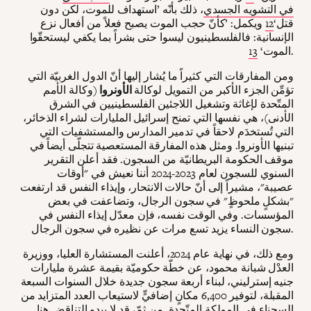
في التشويه الجسدي
، ذلك بأنّه ’استهداف للموت، لكن دون
قتل‘
12
ويكمل: ’كأنّ حجب الموت يصبح فعلاً من أفعال نزع
الإنسانية: فالفلسطينيون ليسوا حتى بشراً بما يكفي ليستحقّوا
.
الموت‘
13
ومن المفارقات التي كثيراً ما يُشار إليها أنّ الدول الغربيّة التي
تؤمِّن الجزء الأكبر من التمويل لوكالة
الأونروا
(وكالة الأمم
المتّحدة لإغاثة وتشغيل اللاجئين الفلسطينيين في الشرق
الأدنى)، هي نفسها التي تمنح إسرائيل المليارات لشراء الذخائر،
التي تُستخدَم لاحقاً في تدمير المدارس والمستشفيات التي
تبنيها الأونروا. ومثل هذه المفارقة المستعصية تتجلّى أيضاً في
موقف الحكومة البريطانيّة من السجون. فقد أعلن التقرير
السنوي للسجون لعام 2023-2024 أننا نعيش في "أوقات
عصيبة"، مشيراً إلى أنّ حالات الانتحار، وإيذاء النفس قد ارتفعت
"بشكلٍ ملحوظٍ" في سجون الرجال، وتضاعفت في بعض
المؤسسات. وفي الوقت نفسه، فإن معدّل إيذاء النفس في
سجون النساء يزيد تسع مرات عن نظيره في سجون الرجال.
ومع ذلك، في نهاية عام 2024، أعلنت المستشارة العليا، ووزيرة
العدْل شبانة محمود، عن خطّة حكوميّة بقيمة عشرة مليارات
جنيه إسترليني، لبناء أربعة سجون جديدة خلال السنوات السبعة
المقبلة، لتوفير 6,400 مكانٍ إضافيٍّ لاستيعاب العدد المتزايد من
السجناء في المملكة المتّحدة. من ثمّ، قد لا يبدو التناقض هنا