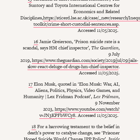
Suntory and Toyota International Centres for
Economics and Related
Disciplines,
https://sticerd.lse.ac.uk/case/_new/research/Ineq
toolkit/crime-short-custodial-sentences.asp
.
Accessed 11/05/2025.
16
Jamie Greierson, ‘Prison suicide rate is a
scandal, says HM chief inspector’,
The Guardian
,
9 July
2019,
https://www.theguardian.com/society/2019/jul/09/jails-
slow-react-deluge-of-drugs-hm-chief-inspector
.
Accessed 11/05/2025.
17
Elon Musk, quoted in ‘Elon Musk: War, AI,
Aliens, Politics, Physics, Video Games, and
Humanity | Lex Fridman Podcast’,
Lex Fridman
,
9 November
2023,
https://www.youtube.com/watch?
v=JN3KPFbWCy8
. Accessed 11/05/2025.
18
For a harrowing testament to the belief in
death’s power to catalyse change, see ‘Prisoner
Hoped Suicide Would Change IPP Policy’,
Inside