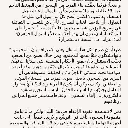
واضحاً؛ فربّما يخفِّف بناء المزيد من السجون من الضغط الناجم
عن الاكتظاظ، وربما يُستخدَم تدفُّق الأموال لإعادة تأهيل
السجناء ودعمهم؟ لكنّني أنصح كلَّ من يميل إلى مثل هذا
التفاؤل، أن يلاحظ الغياب الصارخ، لأيِّ ذكرٍ للتغييرات الثقافيّة
في تصريح الوزيرة شبانة محمود. فالتأكيد ينصبُّ حصراً على
التوسُّع الماديّ، دون أن يبدو أحدٌ منشغلاً بالسؤال الجوهريّ:
لماذا يتزايد عدد السجناء باستمرار؟
طبعاً، إنّ طرح مثل هذا السؤال يعني الاعتراف بأنّ "المجرمين"
باتوا يشكِّلون فئةً ينتجها المجتمع، ومن هناك يصبح من الصعب
تجنُّب الاستنتاج بأنّ جميع الأحكام المُسَبقة التي يسرُّنا أن نهنِّئ
أنفسنا على تجاوزها كمجتمعٍ لا تزال حيّةً ومزدهرة، وقد أُعيدت
صياغتها تحت مسمّى "الإجرام". والحقيقة البسيطة هي أن
المزيد من السجون لا يعني سوى المزيد من السجناء الموتى
والمعاقين. وكيف يمكن أن يكون الأمر غير ذلك؟ فأيُّ محاولةٍ
للتعامل بجديّةٍ مع الأسباب الجذريّة ليأس السجين ستقود
بالضّرورة إلى إلغاء السجون – وعندها سيخسر جميع الحراس
وظائفهم.
نحن لا نستخدم عقوبة الإعدام في هذا البلد، ولكن ما لدينا هو
منظومة السجون، تأخذ في التوسُّع والازدياد قمعاً، إلى جانب
أجهزة الدولة المتنامية بسرعةٍ في مجالات المراقبة والسيطرة