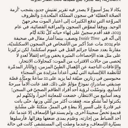
يكاد لا يمرّ أسبوعٌ لا يصدر فيه تقرير تفتيشٍ جديدٍ، يشجب ’أزمة
الصحّة العقليّة‘ في سجون المملكة المتّحدة،
2
والظروف
المروِّعة التي تدفع الكثيرات إلى اعتبار الموت مخرجهنّ
الوحيد. ووفقاً لمفوَّض السجون والمراقبة القضائية، في عام
2023، فقد أقدم سجينٌ على إنهاء حياته كلَّ ثلاثة أيّام
إلى أنّه في
Inside Time
ونصف، بينما أشار مقال في صحيفة
عام 2024 مات عددٌ أكبر من الأشخاص في السجون الاسكتلنديّة،
مقارنةً بعدد ضحايا جرائم القتل في عموم اسكتلندا. لكن تركيزنا
على مثل هذه الإحصاءات المثيرة يخفي وراءه إغفالاً لعددٍ لا
يُحصى من حالات الاقتراب من الموت: كمحاولات الانتحار،
والإعاقات الناجمة عن الإهمال الطبيّ المزمن،
3
والآثار المدمِّرة
للأنظمة اللاإنسانية التي تُبقي أعداداً متزايدة من السجناء
محبوسين في زنازين ضيّقة لما يزيد على 22 ساعةً يوميّاً.
4
قصّة
صديقتي ساندرا
5
، نموذجٌ مؤلمٌ على ذلك. فقد عانت آلاماً مبرحةً
لأسابيع، وتوسّلت لرؤية أحد أفراد الطاقم الصحيّ في السجن؛
وبعد أسابيعٍ من الانتظار، خضعت للمعاينة أخيراً، ولكنّهم لم
يكترثوا لما تشكو منه. ففقدت أكثر من ثُلثَي وزنها، حتّى باتت
غير قادرةً على السير إلّا ببطءٍ في الممرِّ، متكئةً على مشّايةٍ
قديمةٍ تخصُّ سجينةً أخرى. ولم يستدعوا الإسعاف إلا عندما عاد
أحد الضباط من إجازته، وصُدِم بمدى ضعفها وهزالها. فأرسلوها
بسيّارة الإسعاف، وعندما وصلت إلى المستشفى كانت في حالة