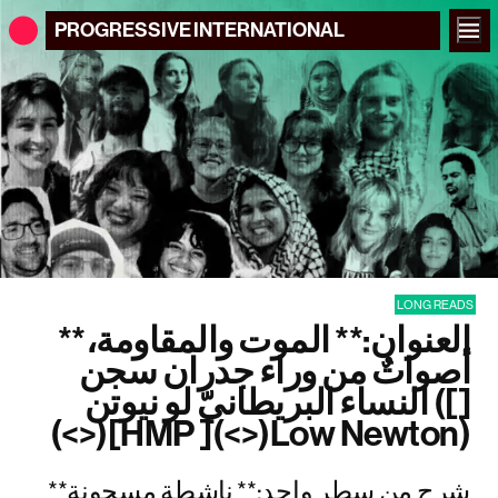
PROGRESSIVE
INTERNATIONAL
LONG READS
**العنوان:** الموت والمقاومة،
أصواتٌ من وراء جدران سجن
النساء البريطانيّ لو نيوتن ([]
(<>)[HMP ](<>)Low Newton)
**شرح من سطر واحد:** ناشطة مسجونة