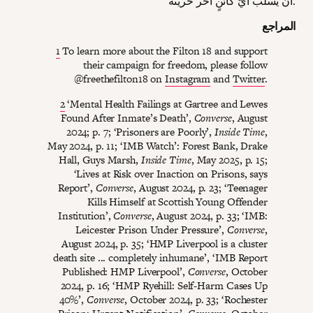
أن يسلب أيّ كائنٍ آخر حريته.
المراجع
1
To learn more about the Filton 18 and support
their campaign for freedom, please follow
@freethefilton18 on
Instagram
and
Twitter
.
2
‘Mental Health Failings at Gartree and Lewes
Found After Inmate’s Death’,
Converse
, August
2024; p. 7; ‘Prisoners are Poorly’,
Inside Time
,
May 2024, p. 11; ‘IMB Watch’: Forest Bank, Drake
Hall, Guys Marsh,
Inside Time
, May 2025, p. 15;
‘Lives at Risk over Inaction on Prisons, says
Report’,
Converse
, August 2024, p. 23; ‘Teenager
Kills Himself at Scottish Young Offender
Institution’,
Converse
, August 2024, p. 33; ‘IMB:
Leicester Prison Under Pressure’,
Converse
,
August 2024, p. 35; ‘HMP Liverpool is a cluster
death site ... completely inhumane’, ‘IMB Report
Published: HMP Liverpool’,
Converse
, October
2024, p. 16; ‘HMP Ryehill: Self-Harm Cases Up
40%’,
Converse
, October 2024, p. 33; ‘Rochester