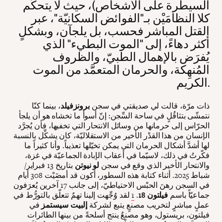
السيطرة على الأشخاص)، حيث لا يتحكّم
كلا النظامَيْن بـ"الفوائض السكانيّة"، عبر
القتل المباشر فحسب، بل يلجآن، وبشكلٍ
أكثر دهاءً، إلى "الموت البطيء" الذي
يُفرَض بالإهمال الطبيّ، والظروف
المُنهِكة، والحرمان المتعمَّد من الموت
الكريم.
ذات مرّة، قالت لي صديقتي في سجن
برونزفيلد
، بينما كنّا
نتمشّى بتثاقُلٍ في ساحة السِّجن: إنّ أسوأ ما تخشاه هو أن يلجأ
الحرّاس إلى حرمانها من وسائل الانتحار التي تخفيها، فأن يُجرَّد
الإنسان من هذا القدْر الأخير من الاستقلاليّة، كان يشكِّل بالنسبة
لها أشدَّ أشكال الحرمان التي يمكن تخيّلها تعذيباً. وأنا كثيراً ما
فكّرتُ في ذلك، لاسيّما في أعقاب الإبادة الجماعيّة في غزة،
والانتحار الأخير الذي وقع في سجن
لو نيوتن
بتاريخ 13 فبراير/
شباط 2025. أثناء كتابة هذه السطور، أكون قد أمضَيْت 308 أيام
في السجن رهنَ الحبْس الاحتياطيّ، إلى جانب 17 آخرين يُعرَفون
جماعيّاً باسم
فيلتون 18
.
1
لقد وُجِّهت إلينا تهمٌ تتعلّق بالتورُّط في
عملٍ مباشرٍ لتخريب مصنعٍ يتبع لشركة
إلبيت سيستمز
في
فيلتون، بريستول، وهو مصنعٌ ينتج أسلحةً من بينها الطائرات