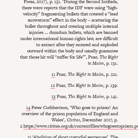
Press, 2017), p. 131. ‘During the Second Intifada,
there were reports that the IDF were using “high-
velocity” fragmenting bullets that created a “lead
snowstorm” effect in the body – scattering the
bullet throughout and creating multiple internal
injuries ... dumdum bullets, which are banned
under international human rights law, are difficult
to extract after they entered and exploded
outward within the body and usually guarantee
that those hit will “suffer for life”’, Puar,
The Right
to Maim
, p. 131.
11
Puar,
The Right to Maim
, p. 221.
12
Puar,
The Right to Maim
, p. 139.
13
Puar,
The Right to Maim
, p. 141.
14
Peter Cuthbertson, ‘Who goes to prison? An
overview of the prison population of England and
Wales’,
Civitas
, December 2017, p.
2
https://www.civitas.org.uk/content/files/whogoestoprison.p
15
‘Abolition of short custodial sentences’, The