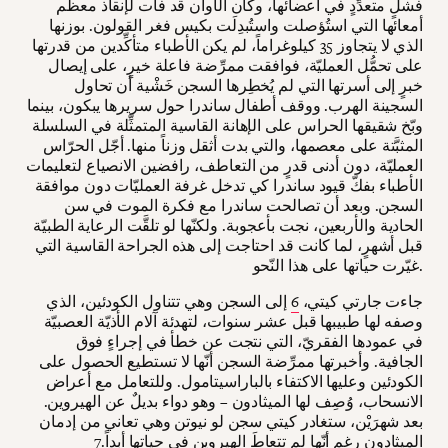
فشلٍ متعدِّدٍ في أعضائها، وكان الأوان قد فات لإنقاذ معظم
أمعائها التي استُؤصلت واستُبدِلَت بكيس فغر القولون. بوزنها
الذي لا يتجاوز 35 كيلوغراماً، لم يكن الأطباء متأكِّدين من قدرتها
على تحمُّل العمليّة، فوافقت ممرِّضة فاعلة خيرٍ، على إيصال
خبرٍ إلى أسرتها التي لم يُخطِرها السجن خَشْية أن تحاول
السجينة الهرب. ووقف أطفال ساندرا حول سريرها يبكون، بينما
وبّخ شقيقها الحراس على الإهانة القاسية المتمثِّلة في السلسلة
المثبَّتة على معصمها، والتي بدت أثقل وزناً منها. أجّل الحرّاس
العمليّة، دون أدنى قدرٍ من التعاطف، رافضين الانصياع لتعليمات
الأطباء بفكّ قيود ساندرا كي تدخل غرفة العمليّات دون موافقة
السجن. وبعد أن تصالحت ساندرا مع فكرة الموت في سن
الحادية والأربعين، نجت بأعجوبة. ولكنّها لو تلقَّت الرعاية الطبيّة
قبل أشهرٍ، لما كانت قد احتاجت إلى هذه الجراحة القاسية التي
غيّرت حياتها على هذا النّحو.
جاءت جارتي كيتي،
6
إلى السجن وهي تتناول الكودئين، الذي
وصفه لها طبيبها قبل عشر سنوات، لتهدئة آلام الأذيّة العصبيّة
في عمودها الفقريّ، التي نتجت عن خطأ في إجراءٍ فوق
الجافية. وأخبرتها ممرِّضة السجن أنّها لا تستطيع الحصول على
الكودئين وعليها الاكتفاء بالباراسيتامول. وللتعامل مع أعراض
الانسحاب، وُصِف لها الميثادون – وهو دواء بديلٌ عن الهيروين.
بعد شهرَيْن، ستغادر كيتي سجن لو نيوتن وهي تعاني من إدمان
الميثادون رغم أنّها لم تتعاطَ الهيروين في حياتها أبداً.
7