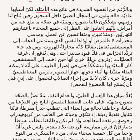
وبالرُّغم من القسوة الشديدة في نتائج هذه
الأمثلة
، لكنّ أسبابها
عاديّة. فالعاملون في المجال الطبيّ داخل السجون، حين تُتاح لنا
رؤيتهم، يشكِّكون غالباً بصورةٍ روتينيّة في صحّة ما نبلِّغ عنه من
أمراض،
لأنّهم اعتادوا
على النظر إلى جميع السجناء باعتبارهم
انتهازيّين، ومتلاعبين، ومتقاعسين عن العمل، ومدمني
مخدرات.
8
فالمرض أو إيذاء النفس الذي يستدعي الذهاب إلى
المستشفى يُعامَل تلقائيّاً كأنّه محاولةٌ للهروب، ومن هنا جاء
تردُّد الحرّاس في فكّ قيود ساندرا حتى وهي تُدفَع إلى غرفة
العمليّات. (وتروي نزيلةٌ أخرى أنّها حين ذهبت إلى المستشفى،
كان المقيَّد بها متشكِّكاً حتى في إصرار الطبيب على أنّه لا يمكنه
البقاء مقيَّداً بها أثناء دخولها جهاز التصوير بالرنين المغناطيسيّ.
ومرّةً أخرى، كان لا بدّ من إجراء اتصالاتٍ للحصول على إذنٍ قبل
أن يُسمَح لها بالخضوع للفحص).
يُعَدُّ سياق هذا الإهمال الطبيّ، وانعدام الثقة، بيئةً تضرُّ بالصحّة
بصورةٍ بديهيّة. فإلى جانب الضغط النفسيّ الناتج عن اقتلاعنا من
حياتنا، وإحاطتنا بحالةٍ من العداء التي تتطلّب حذراً مفرطاً، فإنّنا
نتناول تغذيةً رديئة، إذ تتكوّن وجباتنا في الغالب من كربوهيدراتٍ
رخيصةٍ مرتفعة المعالجة، وإذا لم تكن وظائفنا تتطلّب نشاطاً
بدنياً، فإنّ فرص ممارسة الرياضة تكاد تنعدم. وليس غريباً أنّ
واحداً من كل خمسة سجناء يعاني من داء السكري من النوع
أمّا النوم الجيد فهو شديد
9
.
Inside Time
الثاني، بحسب صحيفة