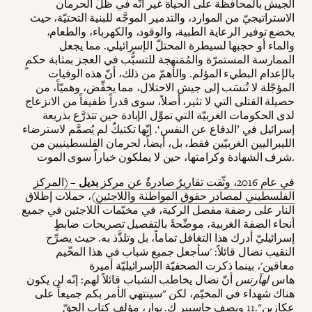
الجيش بالمحافظة على الحياة غير أنّه في ظلِّ الحرمان
الاستراتيجيّ من الموارد، والتدمير الموجَّه للبنية التحتيّة، حيث
يخضع توفير الرعاية الطبية، والوقود، والكهرباء، والطعام،
والماء أو حجبها لسيطرة المحتلّ الإسرائيلي. مما يجعل
الممارسة المستمرّة والمُمَنهجة للتسبُّب في العجز بمثابة حكمٍ
بالإعدام البطيء المؤلم. والأهمّ من ذلك، أنّ هذه الوفيات
المؤجّلة لا تُنسَب إلى جيش الاحتلال، مما يخفِّض، وهميّاً، من
حصيلة القتلى التي لا تثير، أصلاً، سوى قدراً طفيفاً من الانزعاج
لدى الحكومات الغربيّة التي تموِّل الإبادة حين تتذرَّع بذريعة
إسرائيل في ’الدفاع عن النفس‘. إنّها تكتيكٌ لم يُصمَّم لاسترضاء
الليبراليين الغربيّين فقط، بل، أيضاً، لحرمان الفلسطينيين من
شرف الشهادة وكرامتها، حين لا يملكون خياراً سوى الموت.
في عام 2016، وثّقت تقاريرٌ صادرةٌ عن
مركز
بديل
– (المركز
الفلسطيني لمصادر حقوق المواطنة واللاجئين
)، حملات إطلاق
النار على رضفة مفصل الركبة، في مخيّمات اللاجئين في جميع
أنحاء الضفة الغربية، موضِّحةً بالتفصيل تصريحات ضابطٍ
إسرائيليّ أدرك هذا التغافل تماماً، بل وتلذَّذ به. حيث يصرِّح
النقيب نضال قائلاً: 'سأجعل جميع شباب في هذا المخّيم
معاقين'، بينما ذكرت الصحفيّة الإسرائيليّة أميرة
هاس
لهآرتس
أنّ نضال يخاطب الشباب قائلاً لهم: إنّه لن يكون
هناك شهداء في المخيّم، لكن "سينتهي الأمر بكم جميعاً على
عكازين".
11
ويصف جاسبير ك. بوار، مؤلف
كتاب الحقّ