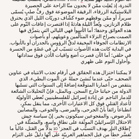
الندرة، إذ يُفلِت ممّن لا يجدون منّا الراحة على الحصيرة
البلاستيكية الزرقاء، الرقيقة الموضوعة فوق رفٍّ صلبٍ يُسمّى
سريراً، أو ممّن يوقظهم ضوء كشّاف دوريّات الليل الذي يخترق
ظلام الزنازين. وتُعدُّ الليلة هادئةً إذا اقتصرت إعاقات النّوم على
هذه العوائق وحدها؛ أما الأسوأ فهي الليالي التي يتمزَّق فيها
الصمت بصراخ النزلاء المتألِّمين وعويلهم، أو بأصوات
الارتطامات الجوفاء المخيفة لدقِّ الرؤوسٍ بالجدران أو بالأبواب.
في البداية كانت هذه الأصوات تتسبّب لي في غصّةٍ من الحسرة
في حلقي؛ أما الآن فصرت أضع واقيات الأذن فوق سداداتها
وأحاول النوم على ظهري.
لا يمكننا اختزال هذه الحقائق في أرقامٍ تجذب الانتباه في عناوين
الصحف، حتّى عندما تُنشئ حملةً عن الموت البطيء، الذي
ينتقص من أعمارنا المتوقَّعة إضافةً إلى السنوات التي تسلبها
الدولة من حياتنا خارج السجن. وبالمثل، فإنّ التحليلات الشائعة
للدمار الناجم عن إبادة إسرائيل للفلسطينيين تُعطي الأولويّة
لأعداد القتلى فوق كل الاعتبارات الأخرى، مما ينقل بمكرٍ،
انطباعاً زائفاً بأنّ الجرحى، والمرضى، والجوعى، والمصابين
بالرضوض، والمفجوعين سيكونون بخير. إنّ سياسة جيش
الاحتلال الإسرائيليّ الموثّقة على نطاقٍ واسعٍ، والمتمثِّلة في
’إطلاق النار بهدف التسبُّب في العجز‘
10
بدلاً من القتل، غالباً ما
تُفسَّر خطأً من قبل الجماهير الغربيّة على أنّها دليلٌ على التزام