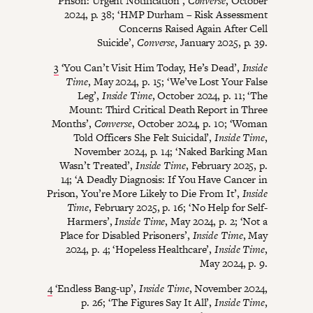
Prison: Urgent Notification’,
Converse
, October
2024, p. 38; ‘HMP Durham – Risk Assessment
Concerns Raised Again After Cell
Suicide’,
Converse
, January 2025, p. 39.
3
‘You Can’t Visit Him Today, He’s Dead’,
Inside
Time
, May 2024, p. 15; ‘We’ve Lost Your False
Leg’,
Inside Time
, October 2024, p. 11; ‘The
Mount: Third Critical Death Report in Three
Months’,
Converse
, October 2024, p. 10; ‘Woman
Told Officers She Felt Suicidal’,
Inside Time
,
November 2024, p. 14; ‘Naked Barking Man
Wasn’t Treated’,
Inside Time
, February 2025, p.
14; ‘A Deadly Diagnosis: If You Have Cancer in
Prison, You’re More Likely to Die From It’,
Inside
Time
, February 2025, p. 16; ‘No Help for Self-
Harmers’,
Inside Time
, May 2024, p. 2; ‘Not a
Place for Disabled Prisoners’,
Inside Time
, May
2024, p. 4; ‘Hopeless Healthcare’,
Inside Time
,
May 2024, p. 9.
4
‘Endless Bang-up’,
Inside Time
, November 2024,
p. 26; ‘The Figures Say It All’,
Inside Time
,