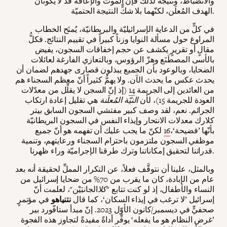
والانضباط، ونتيجة لذلك فإن الموت والإعاقة قد لا يكونان
الهدف المُعلَن، لكنّهما بلا شكٍّ النتيجة الحتميّة.
في كلٍّ من الدعاية الإسرائيليّة والبريطانيّة، يُمنَح الخطاب
المراوغ حول مسألة النوايا وزناً كبيراً في تقييم النتائج. فكلُّ
مقالٍ أو تقريرٍ يكشف عن حجم إخفاقات السجون، يفيض
بالأسى المصطَنَع وهزّ الرؤوس، وبالتعازي الفارغة لعائلات
الضحايا، وبالوعود بأن الجميع يبذلون قصارى جهدهم لضمان أن
يحدث عكس ما يحدث الآن. ولا يهمُّ كثيراً أنّ معظم السجناء هم
من العائدين إلى الجريمة
14
(إذ إنّ السجن لا يقلِّل من معدّلات
العودة للجريمة 15)، لأن
النيّة المُعلَنة
هي تقليل إعادة ارتكاب
الجرائم. نعم، لقد وصف كبير مفتشي السجون السابق بيتر
كلارك معدلات الانتحار وإيذاء النفس في السجون البريطانيّة
بأنّها ’فضيحة‘،
16
لكنّ ما يجب عليك أن تفهمه هو أنّ جميع
موظفي السجون ملتزمون باحترام السجناء ورعايتهم، وتنمية
قدراتنا لتحقيق إمكاناتنا وترك طرقنا الإجراميّة وراء ظهرنا.
وبالمثل، علينا أن نتوقَّف فعلاً، عن التكرار المملِّ لحقيقة أنه بعد
عام من الإبادة، كان ما يقرب من 70% من ضحايا إسرائيل من
النساء والأطفال، إذ لو كنت تتابع "
كلا
الجانبَيْن"، لعلمت أنّ
إسرائيل ’لا ترغب في إيذاء السكان‘، كما قال
نتنياهو
في مؤتمرٍ
صحفيٍّ في ديسمبر/كانون الأوّل 2023. إنّ مبدأ ستافّورد بير
’غرض النظام هو ما يفعله‘ يوفِّر أداةً مفيدةً لتجاوز هذه الفجوة