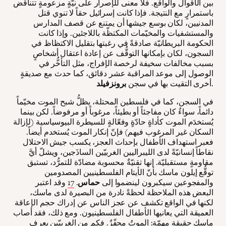
بين الأقوال والواقع. فلا معنى للإصرار على نيّةٍ مزعومةٍ تتناقض
باستمرارٍ مع النتيجة. فإذا كانت إسرائيل حقاً لا تنوي قتل
المدنيين، لكان بوسع جيشها أن يمتنع عن قصف المدارس
والمستشفيات والمخيّمات المكتظّة باللاجئين. وإذا كانت
الحكومة البريطانيّة صادقةً في رغبتها بتقليل الاكتظاظ في
السجون، لكان بإمكانها التوقُّف عن إعادة اعتقال أشخاصٍ
بسبب مخالفات سخيفة لرخصة الإفراج، مثل التأخُّر في
الوصول إلى موعد المراقبة عشر دقائق، كما حدث مع صديقةٍ
.
أخرى التقيت بها في سجن
برونزفيلد
في السجن، كما في فلسطين المحتلة، يظلُّ شبح الموت مخيّماً
دائماً، سواءٌ كان مفاجئاً أو بطيئاً، مرغوباً أو مرفوضاً. لكن بينما
يُستخدَم الموت كأداةٍ حادّةٍ وفعّالةٍ للسيطرة البيوسياسية (لإزالة
السكان غير المرغوب فيهم) فإنّ إنكار الموت يُستخدم أيضاً.
فعبر استهداف الأطفال بإحداث العجز، يكسب جيش الاحتلال
نقاطاً إنسانيّةً لدى الليبراليين الغربيّين الساذَجين، ويشلّ أيَّ
مقاومةٍ مستقبليّة. إنها تقنيّةٌ محسوبة مضادّة للتمرُّد، تستبق
توقُّع إيلون ماسك بأنّ الأيتام الفلسطينيين المصدومين
والمفجوعين سيكبرون لينضموا إلى
حماس
.
17
وقد اعتبر
البعض هذه الملاحظة لحظةً نادرة من البصيرة لدى ماسك،
لكنها في الواقع تكشف عن عجز الناس عن إدراك حجم الإعاقة
العميقة التي يعانيها الأطفال الفلسطينيون. ومع ذلك، فقد أصاب
ماسك حقيقة مهمّة: الموتُ محفّزٌ. فكم من الغربيّين يعرف