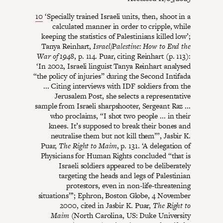
10
‘Specially trained Israeli units, then, shoot in a
calculated manner in order to cripple, while
keeping the statistics of Palestinians killed low’;
Tanya Reinhart,
Israel/Palestine: How to End the
War of 1948
, p. 114. Puar, citing Reinhart (p. 113):
‘In 2002, Israeli linguist Tanya Reinhart analysed
“the policy of injuries” during the Second Intifada
... Citing interviews with IDF soldiers from the
Jerusalem Post, she selects a representative
sample from Israeli sharpshooter, Sergeant Raz ...
who proclaims, “I shot two people ... in their
knees. It’s supposed to break their bones and
neutralise them but not kill them”’, Jasbir K.
Puar,
The Right to Maim
, p. 131. ‘A delegation of
Physicians for Human Rights concluded “that is
Israeli soldiers appeared to be deliberately
targeting the heads and legs of Palestinian
protestors, even in non-life-threatening
situations”’; Ephron, Boston Globe, 4 November
2000, cited in Jasbir K. Puar,
The Right to
Maim
(North Carolina, US: Duke University