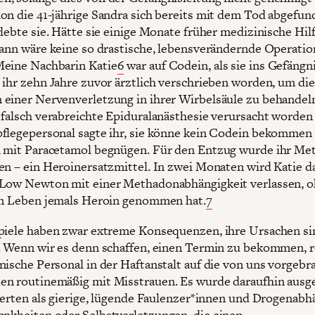
on die 41-jährige Sandra sich bereits mit dem Tod abgefun
rlebte sie. Hätte sie einige Monate früher medizinische Hil
dann wäre keine so drastische, lebensverändernde Operatio
eine Nachbarin Katie
6
war auf Codein, als sie ins Gefängn
 ihr zehn Jahre zuvor ärztlich verschrieben worden, um die
einer Nervenverletzung in ihrer Wirbelsäule zu behandeln
 falsch verabreichte Epiduralanästhesie verursacht worden
flegepersonal sagte ihr, sie könne kein Codein bekommen
 mit Paracetamol begnügen. Für den Entzug wurde ihr Me
en – ein Heroinersatzmittel. In zwei Monaten wird Katie d
Low Newton mit einer Methadonabhängigkeit verlassen, o
em Leben jemals Heroin genommen hat.
7
piele haben zwar extreme Konsequenzen, ihre Ursachen si
. Wenn wir es denn schaffen, einen Termin zu bekommen, r
nische Personal in der Haftanstalt auf die von uns vorgebr
n routinemäßig mit Misstrauen. Es wurde daraufhin ausge
tierten als gierige, lügende Faulenzer*innen und Drogenabh
nkheiten oder Selbstverletzungen, die einen