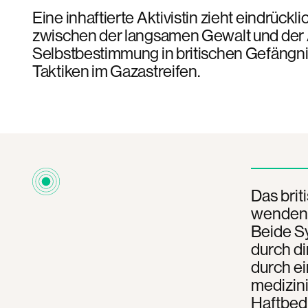
Eine inhaftierte Aktivistin zieht eindrückl
zwischen der langsamen Gewalt und der
Selbstbestimmung in britischen Gefängni
Taktiken im Gazastreifen.
Das brit
wenden p
Beide S
durch di
durch ei
medizin
Haftbed