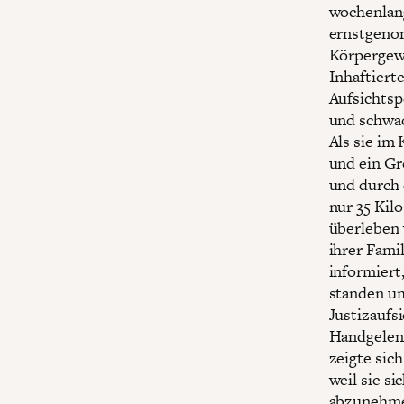
wochenlang
ernstgenom
Körpergewi
Inhaftiert
Aufsichtsp
und schwac
Als sie im
und ein Gr
und durch 
nur 35 Kil
überleben 
ihrer Fami
informiert
standen um
Justizaufs
Handgelenk
zeigte sic
weil sie s
abzunehmen