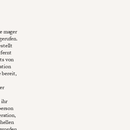
ie mager
gerufen.
stellt
tfernt
ts von
ration
 bereit,
er
 ihr
person
ration,
chellen
t worden