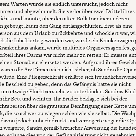
em Warten wurde sie endlich untersucht, jedoch nicht
men und abgewimmelt. Sie verlor über zwei Drittel ihres
chts und konnte, über den alten Rollator einer anderen
en gebeugt, kaum den Gang entlangschlurfen. Erst als eine
erson aus dem Urlaub zurückkehrte und schockiert war, w
h die Inhaftierte geworden war, wurde ein Krankenwagen 
 Krankenhaus ankam, wurde multiples Organversagen festge
oßteil ihres Darms war nicht mehr zu retten: Er musste en
einen Stomabeutel ersetzt werden. Aufgrund ihres Gewich
o waren die Ärzt*innen sich nicht sicher, ob Sandra die Ope
würde. Eine Pflegefachkraft erklärte sich freundlicherweise
lie Bescheid zu geben, denn das Gefängnis hatte sie nicht
, um etwaige Fluchtversuche zu unterbinden. Sandras Kind
 ihr Bett und weinten. Ihr Bruder beklagte sich bei der
ichtsperson über die grausame Demütigung einer Kette um
, die so schwer zu wiegen schien wie sie selbst. Die Wach
h davon jedoch unbeeindruckt und verzögerte sogar die Ope
ich weigerte, Sandra gemäß ärztlicher Anweisung die Hands
, solange dies von der Gefängnisleitung nicht genehmig