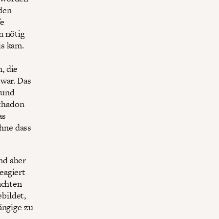
den
fe
n nötig
is kam.
, die
 war. Das
 und
thadon
as
hne dass
nd aber
eagiert
achten
bildet,
ängige zu