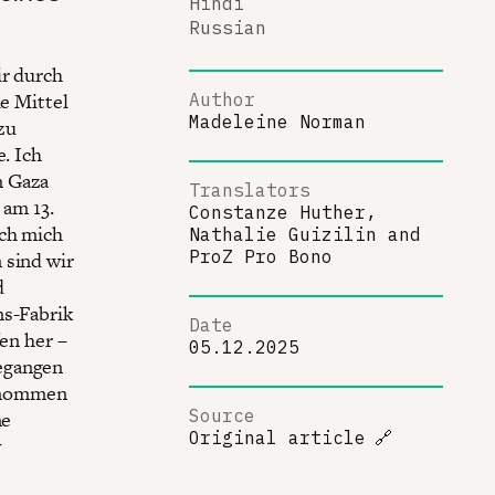
Hindi
Russian
ir durch
ie Mittel
Author
Madeleine Norman
zu
e. Ich
n Gaza
Translators
am 13.
Constanze Huther,
ich mich
Nathalie Guizilin
and
ProZ Pro Bono
 sind wir
d
ms-Fabrik
Date
fen her –
05.12.2025
begangen
genommen
Source
ne
Original article
🔗
w