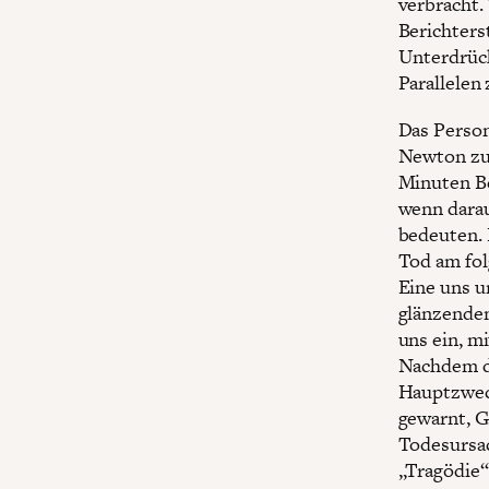
verbracht.
Berichters
Unterdrück
Parallelen
Das Person
Newton zu 
Minuten Be
wenn darau
bedeuten. 
Tod am fol
Eine uns u
glänzenden
uns ein, m
Nachdem di
Hauptzweck
gewarnt, G
Todesursac
„Tragödie“ 