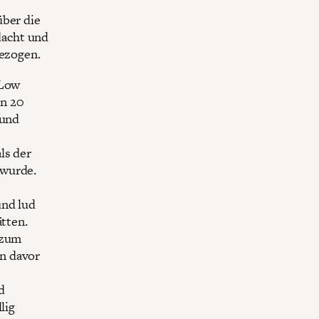
über die
dacht und
gezogen.
 Low
on 20
 und
ls der
 wurde.
und lud
ätten.
 zum
n davor
d
lig