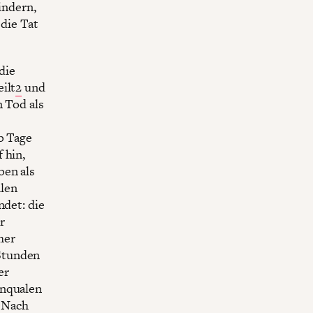
indern,
 die Tat
die
ilt
2
und
n Tod als
b Tage
 hin,
ben als
hlen
ndet: die
r
her
Stunden
er
enqualen
 Nach