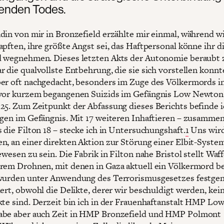
tenden Todes.
din von mir in Bronzefield erzählte mir einmal, während w
apften, ihre größte Angst sei, das Haftpersonal könne ihr d
 wegnehmen. Dieses letzten Akts der Autonomie beraubt 
r die qualvollste Entbehrung, die sie sich vorstellen konnt
er oft nachgedacht, besonders im Zuge des Völkermords i
vor kurzem begangenen Suizids im Gefängnis Low Newton 
25. Zum Zeitpunkt der Abfassung dieses Berichts befinde 
agen im Gefängnis. Mit 17 weiteren Inhaftieren – zusammen
 die Filton 18 – stecke ich in Untersuchungshaft.
1
Uns wir
n, an einer direkten Aktion zur Störung einer Elbit-Syste
ewesen zu sein. Die Fabrik in Filton nahe Bristol stellt Waf
rem Drohnen, mit denen in Gaza aktuell ein Völkermord 
 wurden unter Anwendung des Terrorismusgesetzes fest
iert, obwohl die Delikte, derer wir beschuldigt werden, kei
kte sind. Derzeit bin ich in der Frauenhaftanstalt HMP Lo
abe aber auch Zeit in HMP Bronzefield und HMP Polmont