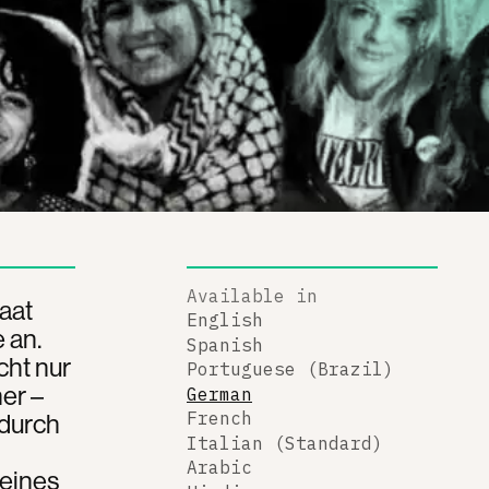
Available in
aat
English
 an.
Spanish
cht nur
Portuguese (Brazil)
er –
German
 durch
French
Italian (Standard)
Arabic
 eines