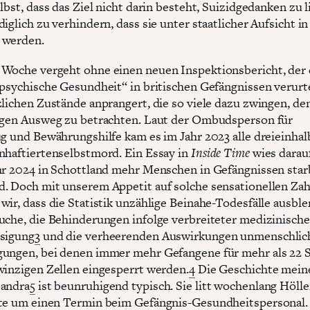
lbst, dass das Ziel nicht darin besteht, Suizidgedanken zu l
iglich zu verhindern, dass sie unter staatlicher Aufsicht in
 werden.
Woche vergeht ohne einen neuen Inspektionsbericht, der 
 psychische Gesundheit“ in britischen Gefängnissen verurte
zlichen Zustände anprangert, die so viele dazu zwingen, de
igen Ausweg zu betrachten. Laut der Ombudsperson für
ug und Bewährungshilfe kam es im Jahr 2023 alle dreieinhal
nhaftiertenselbstmord. Ein Essay in
Inside Time
wies darauf
hr 2024 in Schottland mehr Menschen in Gefängnissen star
. Doch mit unserem Appetit auf solche sensationellen Za
wir, dass die Statistik unzählige Beinahe-Todesfälle ausble
uche, die Behinderungen infolge verbreiteter medizinische
sigung
3
und die verheerenden Auswirkungen unmenschlic
ungen, bei denen immer mehr Gefangene für mehr als 22 
winzigen Zellen eingesperrt werden.
4
Die Geschichte mein
Sandra
5
ist beunruhigend typisch. Sie litt wochenlang Höll
te um einen Termin beim Gefängnis-Gesundheitspersonal.