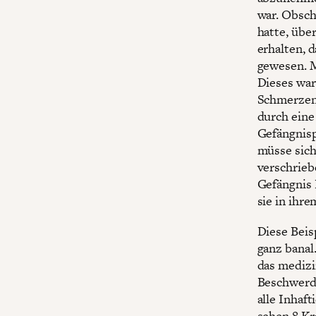
war. Obsch
hatte, übe
erhalten, 
gewesen. M
Dieses war
Schmerzen 
durch eine
Gefängnisp
müsse sich
verschrieb
Gefängnis 
sie in ihr
Diese Beis
ganz banal
das medizi
Beschwerde
alle Inhaf
sehen.
8
Kra