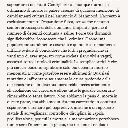
supportare i detenuti? Consiglierei a chiunque nutra tale
ottimismo di notare la palese assenza di qualsiasi menzione di
cambiamenti culturali nell’annuncio di Mahmood. L’accento è
esclusivamente sull’espansione fisica, senza che nessuno
sembri preoccuparsi della domanda lampante: perché il
numero di detenuti continua a salire? Porre tale domanda
significherebbe riconoscere che i “criminali” sono una
popolazione socialmente costruita e quindi è estremamente
difficile evitare di concludere che tutti i pregiudizi che ci
vantiamo di aver superato come società siano vivi e vegeti,
assorbiti sotto il titolo di criminalità. La semplice verità è che
più carceri possono significare solo più detenuti morti o
menomati. E come potrebbe essere altrimenti? Qualsiasi
tentativo di affrontare seriamente le cause profonde della
disperazione di un detenuto porterebbe necessariamente
all’abolizione del carcere, e allora tutte le guardie carcerarie
rimarrebbero senza lavoro. Non abbiamo la pena di morte in
questo paese, ma abbiamo un sistema carcerario in continua
espansione e sempre più oppressivo, insieme a un apparato
statale di sorveglianza, controllo e disciplina in rapida
proliferazione, per cui la morte e la menomazione potrebbero
non essere l’intenzione esplicita, ma ne sono il risultato