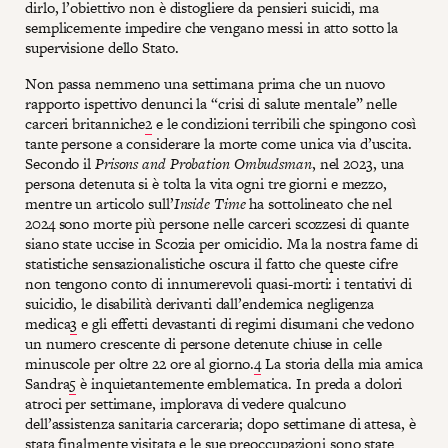
dirlo, l’obiettivo non è distogliere da pensieri suicidi, ma
semplicemente impedire che vengano messi in atto sotto la
supervisione dello Stato.
Non passa nemmeno una settimana prima che un nuovo
rapporto ispettivo denunci la “crisi di salute mentale” nelle
carceri britanniche
2
e le condizioni terribili che spingono così
tante persone a considerare la morte come unica via d’uscita.
Secondo il
Prisons and Probation Ombudsman
, nel 2023, una
persona detenuta si è tolta la vita ogni tre giorni e mezzo,
mentre un articolo sull’
Inside Time
ha sottolineato che nel
2024 sono morte più persone nelle carceri scozzesi di quante
siano state uccise in Scozia per omicidio. Ma la nostra fame di
statistiche sensazionalistiche oscura il fatto che queste cifre
non tengono conto di innumerevoli quasi-morti: i tentativi di
suicidio, le disabilità derivanti dall’endemica negligenza
medica
3
e gli effetti devastanti di regimi disumani che vedono
un numero crescente di persone detenute chiuse in celle
minuscole per oltre 22 ore al giorno.
4
La storia della mia amica
Sandra
5
è inquietantemente emblematica. In preda a dolori
atroci per settimane, implorava di vedere qualcuno
dell’assistenza sanitaria carceraria; dopo settimane di attesa, è
stata finalmente visitata e le sue preoccupazioni sono state