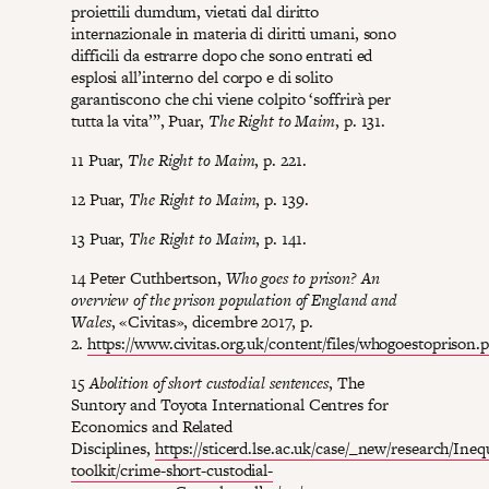
proiettili dumdum, vietati dal diritto
internazionale in materia di diritti umani, sono
difficili da estrarre dopo che sono entrati ed
esplosi all’interno del corpo e di solito
garantiscono che chi viene colpito ‘soffrirà per
tutta la vita’”, Puar,
The Right to Maim
, p. 131.
11 Puar,
The Right to Maim
, p. 221.
12 Puar,
The Right to Maim
, p. 139.
13 Puar,
The Right to Maim
, p. 141.
14 Peter Cuthbertson,
Who goes to prison? An
overview of the prison population of England and
Wales
, «Civitas», dicembre 2017, p.
2.
https://www.civitas.org.uk/content/files/whogoestoprison.
15
Abolition of short custodial sentences
, The
Suntory and Toyota International Centres for
Economics and Related
Disciplines,
https://sticerd.lse.ac.uk/case/_new/research/Ineq
toolkit/crime-short-custodial-