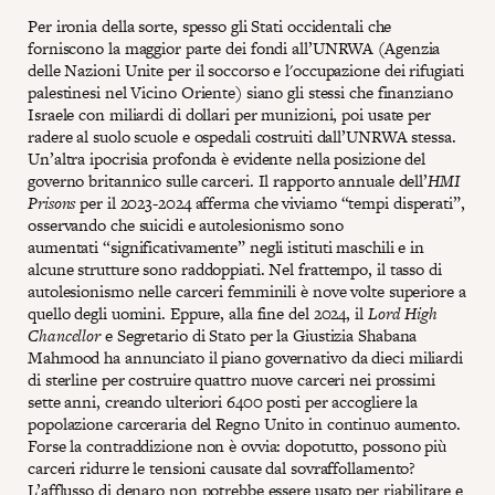
Per ironia della sorte, spesso gli Stati occidentali che
forniscono la maggior parte dei fondi all’UNRWA (Agenzia
delle Nazioni Unite per il soccorso e l'occupazione dei rifugiati
palestinesi nel Vicino Oriente) siano gli stessi che finanziano
Israele con miliardi di dollari per munizioni, poi usate per
radere al suolo scuole e ospedali costruiti dall’UNRWA stessa.
Un’altra ipocrisia profonda è evidente nella posizione del
governo britannico sulle carceri. Il rapporto annuale dell’
HMI
Prisons
per il 2023-2024 afferma che viviamo “tempi disperati”,
osservando che suicidi e autolesionismo sono
aumentati “significativamente” negli istituti maschili e in
alcune strutture sono raddoppiati. Nel frattempo, il tasso di
autolesionismo nelle carceri femminili è nove volte superiore a
quello degli uomini. Eppure, alla fine del 2024, il
Lord High
Chancellor
e Segretario di Stato per la Giustizia Shabana
Mahmood ha annunciato il piano governativo da dieci miliardi
di sterline per costruire quattro nuove carceri nei prossimi
sette anni, creando ulteriori 6400 posti per accogliere la
popolazione carceraria del Regno Unito in continuo aumento.
Forse la contraddizione non è ovvia: dopotutto, possono più
carceri ridurre le tensioni causate dal sovraffollamento?
L’afflusso di denaro non potrebbe essere usato per riabilitare e