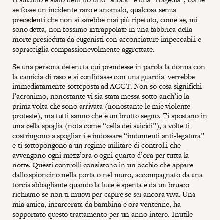
se fosse un incidente raro e anomalo, qualcosa senza
precedenti che non si sarebbe mai più ripetuto, come se, mi
sono detta, non fossimo intrappolate in una fabbrica della
morte presieduta da eugenisti con acconciature impeccabili e
sopracciglia compassionevolmente aggrottate.
Se una persona detenuta qui prendesse in parola la donna con
la camicia di raso e si confidasse con una guardia, verrebbe
immediatamente sottoposta ad ACCT. Non so cosa significhi
l’acronimo, nonostante vi sia stata messa sotto anch’io la
prima volta che sono arrivata (nonostante le mie violente
proteste), ma tutti sanno che è un brutto segno. Ti spostano in
una cella spoglia (nota come “cella dei suicidi”), a volte ti
costringono a spogliarti e indossare “indumenti anti-legatura”
e ti sottopongono a un regime militare di controlli che
avvengono ogni mezz’ora o ogni quarto d’ora per tutta la
notte. Questi controlli consistono in un occhio che appare
dallo spioncino nella porta o nel muro, accompagnato da una
torcia abbagliante quando la luce è spenta e da un brusco
richiamo se non ti muovi per capire se sei ancora viva. Una
mia amica, incarcerata da bambina e ora ventenne, ha
sopportato questo trattamento per un anno intero. Inutile