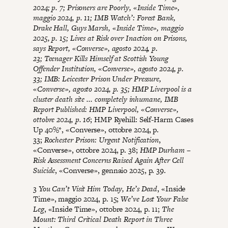
2024; p. 7;
Prisoners are Poorly
, «Inside Time»,
maggio 2024, p. 11;
IMB Watch’: Forest Bank,
Drake Hall, Guys Marsh
, «Inside Time», maggio
2025, p. 15;
Lives at Risk over Inaction on Prisons,
says Report
, «Converse», agosto 2024, p.
23;
Teenager Kills Himself at Scottish Young
Offender Institution
, «Converse», agosto 2024, p.
33;
IMB: Leicester Prison Under Pressure
,
«Converse», agosto 2024, p. 35;
HMP Liverpool is a
cluster death site ... completely inhumane, IMB
Report Published: HMP Liverpool
, «Converse»,
ottobre 2024, p. 16
; HMP Ryehill: Self-Harm Cases
Up 40%*, «Converse», ottobre 2024, p.
33;
Rochester Prison: Urgent Notification
,
«Converse», ottobre 2024, p. 38;
HMP Durham –
Risk Assessment Concerns Raised Again After Cell
Suicide
, «Converse», gennaio 2025, p. 39.
3
You Can’t Visit Him Today, He’s Dead
, «Inside
Time», maggio 2024, p. 15;
We’ve Lost Your False
Leg
, «Inside Time», ottobre 2024, p. 11;
The
Mount: Third Critical Death Report in Three