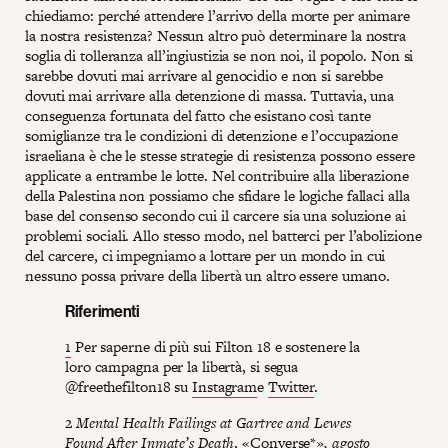
chiediamo: perché attendere l’arrivo della morte per animare
la nostra resistenza? Nessun altro può determinare la nostra
soglia di tolleranza all’ingiustizia se non noi, il popolo. Non si
sarebbe dovuti mai arrivare al genocidio e non si sarebbe
dovuti mai arrivare alla detenzione di massa. Tuttavia, una
conseguenza fortunata del fatto che esistano così tante
somiglianze tra le condizioni di detenzione e l’occupazione
israeliana è che le stesse strategie di resistenza possono essere
applicate a entrambe le lotte. Nel contribuire alla liberazione
della Palestina non possiamo che sfidare le logiche fallaci alla
base del consenso secondo cui il carcere sia una soluzione ai
problemi sociali. Allo stesso modo, nel batterci per l’abolizione
del carcere, ci impegniamo a lottare per un mondo in cui
nessuno possa privare della libertà un altro essere umano.
Riferimenti
1
Per saperne di più sui Filton 18 e sostenere la
loro campagna per la libertà, si segua
@freethefilton18 su
Instagram
e
Twitter
.
2
Mental Health Failings at Gartree and Lewes
Found After Inmate’s Death
, «Converse*»
, agosto