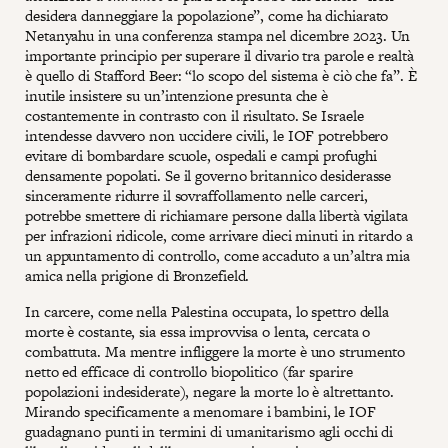
desidera danneggiare la popolazione”, come ha dichiarato
Netanyahu in una conferenza stampa nel dicembre 2023. Un
importante principio per superare il divario tra parole e realtà
è quello di Stafford Beer: “lo scopo del sistema è ciò che fa”. È
inutile insistere su un’intenzione presunta che è
costantemente in contrasto con il risultato. Se Israele
intendesse davvero non uccidere civili, le IOF potrebbero
evitare di bombardare scuole, ospedali e campi profughi
densamente popolati. Se il governo britannico desiderasse
sinceramente ridurre il sovraffollamento nelle carceri,
potrebbe smettere di richiamare persone dalla libertà vigilata
per infrazioni ridicole, come arrivare dieci minuti in ritardo a
un appuntamento di controllo, come accaduto a un’altra mia
amica nella prigione di Bronzefield.
In carcere, come nella Palestina occupata, lo spettro della
morte è costante, sia essa improvvisa o lenta, cercata o
combattuta. Ma mentre infliggere la morte è uno strumento
netto ed efficace di controllo biopolitico (far sparire
popolazioni indesiderate), negare la morte lo è altrettanto.
Mirando specificamente a menomare i bambini, le IOF
guadagnano punti in termini di umanitarismo agli occhi di