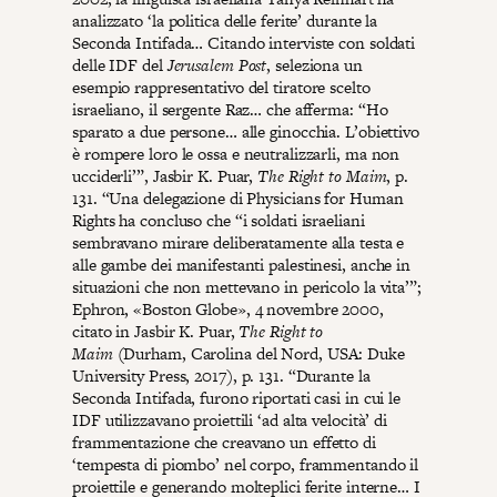
analizzato ‘la politica delle ferite’ durante la
Seconda Intifada… Citando interviste con soldati
delle IDF del
Jerusalem Post
, seleziona un
esempio rappresentativo del tiratore scelto
israeliano, il sergente Raz… che afferma: “Ho
sparato a due persone… alle ginocchia. L’obiettivo
è rompere loro le ossa e neutralizzarli, ma non
ucciderli’”, Jasbir K. Puar,
The Right to Maim
, p.
131. “Una delegazione di Physicians for Human
Rights ha concluso che “i soldati israeliani
sembravano mirare deliberatamente alla testa e
alle gambe dei manifestanti palestinesi, anche in
situazioni che non mettevano in pericolo la vita’”;
Ephron, «Boston Globe», 4 novembre 2000,
citato in Jasbir K. Puar,
The Right to
Maim
(Durham, Carolina del Nord, USA: Duke
University Press, 2017), p. 131. “Durante la
Seconda Intifada, furono riportati casi in cui le
IDF utilizzavano proiettili ‘ad alta velocità’ di
frammentazione che creavano un effetto di
‘tempesta di piombo’ nel corpo, frammentando il
proiettile e generando molteplici ferite interne… I