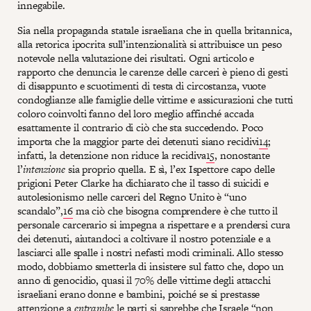
innegabile.
Sia nella propaganda statale israeliana che in quella britannica,
alla retorica ipocrita sull’intenzionalità si attribuisce un peso
notevole nella valutazione dei risultati. Ogni articolo e
rapporto che denuncia le carenze delle carceri è pieno di gesti
di disappunto e scuotimenti di testa di circostanza, vuote
condoglianze alle famiglie delle vittime e assicurazioni che tutti
coloro coinvolti fanno del loro meglio affinché accada
esattamente il contrario di ciò che sta succedendo. Poco
importa che la maggior parte dei detenuti siano recidivi
14
;
infatti, la detenzione non riduce la recidiva
15
, nonostante
l’
intenzione
sia proprio quella. E sì, l’ex Ispettore capo delle
prigioni Peter Clarke ha dichiarato che il tasso di suicidi e
autolesionismo nelle carceri del Regno Unito è “uno
scandalo”,
16
ma ciò che bisogna comprendere è che tutto il
personale carcerario si impegna a rispettare e a prendersi cura
dei detenuti, aiutandoci a coltivare il nostro potenziale e a
lasciarci alle spalle i nostri nefasti modi criminali. Allo stesso
modo, dobbiamo smetterla di insistere sul fatto che, dopo un
anno di genocidio, quasi il 70% delle vittime degli attacchi
israeliani erano donne e bambini, poiché se si prestasse
attenzione a
entrambe
le parti si saprebbe che Israele “non