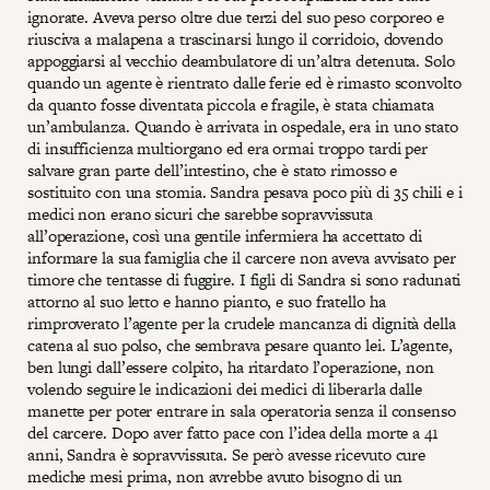
ignorate. Aveva perso oltre due terzi del suo peso corporeo e
riusciva a malapena a trascinarsi lungo il corridoio, dovendo
appoggiarsi al vecchio deambulatore di un’altra detenuta. Solo
quando un agente è rientrato dalle ferie ed è rimasto sconvolto
da quanto fosse diventata piccola e fragile, è stata chiamata
un’ambulanza. Quando è arrivata in ospedale, era in uno stato
di insufficienza multiorgano ed era ormai troppo tardi per
salvare gran parte dell’intestino, che è stato rimosso e
sostituito con una stomia. Sandra pesava poco più di 35 chili e i
medici non erano sicuri che sarebbe sopravvissuta
all’operazione, così una gentile infermiera ha accettato di
informare la sua famiglia che il carcere non aveva avvisato per
timore che tentasse di fuggire. I figli di Sandra si sono radunati
attorno al suo letto e hanno pianto, e suo fratello ha
rimproverato l’agente per la crudele mancanza di dignità della
catena al suo polso, che sembrava pesare quanto lei. L’agente,
ben lungi dall’essere colpito, ha ritardato l’operazione, non
volendo seguire le indicazioni dei medici di liberarla dalle
manette per poter entrare in sala operatoria senza il consenso
del carcere. Dopo aver fatto pace con l’idea della morte a 41
anni, Sandra è sopravvissuta. Se però avesse ricevuto cure
mediche mesi prima, non avrebbe avuto bisogno di un