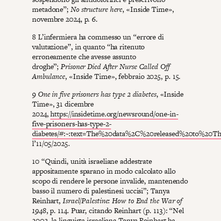
metadone”;
No structure here
, «Inside Time»,
novembre 2024, p. 6.
8 L’infermiera ha commesso un “errore di
valutazione”, in quanto “ha ritenuto
erroneamente che avesse assunto
droghe”;
Prisoner Died After Nurse Called Off
Ambulance
, «Inside Time», febbraio 2025, p. 15.
9
One in five prisoners has type 2 diabetes
, «Inside
Time», 31 dicembre
2024,
https://insidetime.org/newsround/one-in-
five-prisoners-has-type-2-
diabetes/#:~:text=The%20data%2C%20released%20to%20
l’11/05/2025.
10 “Quindi, unità israeliane addestrate
appositamente sparano in modo calcolato allo
scopo di rendere le persone invalide, mantenendo
basso il numero di palestinesi uccisi”; Tanya
Reinhart,
Israel/Palestine: How to End the War of
1948
, p. 114. Puar, citando Reinhart (p. 113): “Nel
2002, la linguista israeliana Tanya Reinhart ha