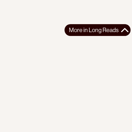
More in
Long Reads
More in
Long Reads
LONG READS
2026-05-28