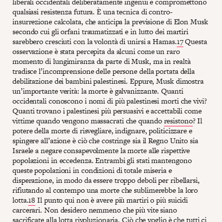
liberali occidentali deliberatamente ingenui e compromettono
qualsiasi resistenza futura. È una tecnica di contro-
insurrezione calcolata, che anticipa la previsione di Elon Musk
secondo cui gli orfani traumatizzati e in lutto dei martiri
sarebbero cresciuti con la volontà di unirsi a Hamas.
17
Questa
osservazione è stata percepita da alcuni come un raro
momento di lungimiranza da parte di Musk, ma in realtà
tradisce l’incomprensione delle persone della portata della
debilitazione dei bambini palestinesi. Eppure, Musk dimostra
un’importante verità: la morte è galvanizzante. Quanti
occidentali conoscono i nomi di più palestinesi morti che vivi?
Quanti trovano i palestinesi più persuasivi e accettabili come
vittime quando vengono massacrati che quando
resistono
? Il
potere della morte di risvegliare, indignare, politicizzare e
spingere all’azione è ciò che costringe sia il Regno Unito sia
Israele a negare consapevolmente la morte alle rispettive
popolazioni in eccedenza. Entrambi gli stati mantengono
queste popolazioni in condizioni di totale miseria e
disperazione, in modo da essere troppo deboli per ribellarsi,
rifiutando al contempo una morte che sublimerebbe la loro
lotta.
18
Il punto qui non è avere più martiri o più suicidi
carcerari. Non desidero nemmeno che più vite siano
sacrificate alla lotta rivoluzionaria. Ciò che voglio è che tutti ci