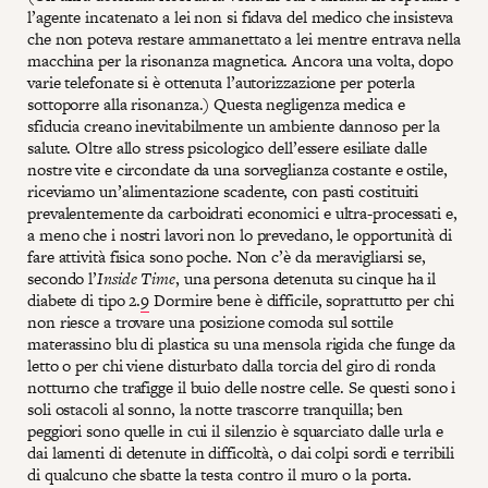
l’agente incatenato a lei non si fidava del medico che insisteva
che non poteva restare ammanettato a lei mentre entrava nella
macchina per la risonanza magnetica. Ancora una volta, dopo
varie telefonate si è ottenuta l’autorizzazione per poterla
sottoporre alla risonanza.) Questa negligenza medica e
sfiducia creano inevitabilmente un ambiente dannoso per la
salute. Oltre allo stress psicologico dell’essere esiliate dalle
nostre vite e circondate da una sorveglianza costante e ostile,
riceviamo un’alimentazione scadente, con pasti costituiti
prevalentemente da carboidrati economici e ultra-processati e,
a meno che i nostri lavori non lo prevedano, le opportunità di
fare attività fisica sono poche. Non c’è da meravigliarsi se,
secondo l’
Inside Time
, una persona detenuta su cinque ha il
diabete di tipo 2.
9
Dormire bene è difficile, soprattutto per chi
non riesce a trovare una posizione comoda sul sottile
materassino blu di plastica su una mensola rigida che funge da
letto o per chi viene disturbato dalla torcia del giro di ronda
notturno che trafigge il buio delle nostre celle. Se questi sono i
soli ostacoli al sonno, la notte trascorre tranquilla; ben
peggiori sono quelle in cui il silenzio è squarciato dalle urla e
dai lamenti di detenute in difficoltà, o dai colpi sordi e terribili
di qualcuno che sbatte la testa contro il muro o la porta.