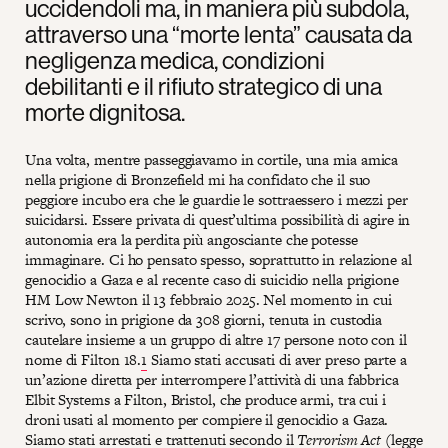
uccidendoli ma, in maniera più subdola,
attraverso una “morte lenta” causata da
negligenza medica, condizioni
debilitanti e il rifiuto strategico di una
morte dignitosa.
Una volta, mentre passeggiavamo in cortile, una mia amica
nella prigione di Bronzefield mi ha confidato che il suo
peggiore incubo era che le guardie le sottraessero i mezzi per
suicidarsi. Essere privata di quest’ultima possibilità di agire in
autonomia era la perdita più angosciante che potesse
immaginare. Ci ho pensato spesso, soprattutto in relazione al
genocidio a Gaza e al recente caso di suicidio nella prigione
HM Low Newton il 13 febbraio 2025. Nel momento in cui
scrivo, sono in prigione da 308 giorni, tenuta in custodia
cautelare insieme a un gruppo di altre 17 persone noto con il
nome di Filton 18.
1
Siamo stati accusati di aver preso parte a
un’azione diretta per interrompere l’attività di una fabbrica
Elbit Systems a Filton, Bristol, che produce armi, tra cui i
droni usati al momento per compiere il genocidio a Gaza.
Siamo stati arrestati e trattenuti secondo il
Terrorism Act
(legge