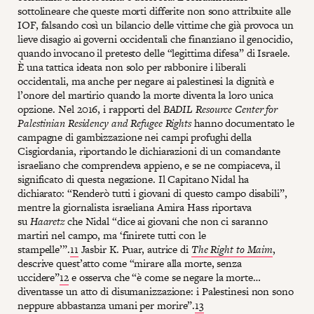
sottolineare che queste morti differite non sono attribuite alle
IOF, falsando così un bilancio delle vittime che già provoca un
lieve disagio ai governi occidentali che finanziano il genocidio,
quando invocano il pretesto delle “legittima difesa” di Israele.
È una tattica ideata non solo per rabbonire i liberali
occidentali, ma anche per negare ai palestinesi la dignità e
l’onore del martirio quando la morte diventa la loro unica
opzione. Nel 2016, i rapporti del
BADIL Resource Center for
Palestinian Residency and Refugee Rights
hanno documentato le
campagne di gambizzazione nei campi profughi della
Cisgiordania, riportando le dichiarazioni di un comandante
israeliano che comprendeva appieno, e se ne compiaceva, il
significato di questa negazione. Il Capitano Nidal ha
dichiarato: “Renderò tutti i giovani di questo campo disabili”,
mentre la giornalista israeliana Amira Hass riportava
su
Haaretz
che Nidal “dice ai giovani che non ci saranno
martiri nel campo, ma ‘finirete tutti con le
stampelle’”.
11
Jasbir K. Puar, autrice di
The Right to Maim
,
descrive quest’atto come “mirare alla morte, senza
uccidere”
12
e osserva che “è come se negare la morte…
diventasse un atto di disumanizzazione: i Palestinesi non sono
neppure abbastanza umani per morire”.
13