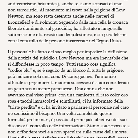
antiterrorismo britannica), anche se siamo accusati di reati
non terroristici. Al momento mi trovo nella prigione di Low
Newton, ma sono stata detenuta anche nelle carceri di
Bronzefield e di Polmont. Seguendo dalla mia cella la cronaca
liberale dominante sul genocidio, ho riflettuto a lungo sulla
sottomissione e la resistenza dei palestinesi, e sui parallelismi
con il controllo delle persone incarcerate nel Regno Unito.
Il personale ha fatto del suo meglio per impedire la diffusione
della notizia del suicidio a Low Newton ma era inevitabile che
si diffondesse in poco tempo. Tutti sanno cosa significa
“codice blu” e, se è seguito da un blocco di tutta la prigione,
può indicare solo una cosa. Di conseguenza, l’annuncio
ufficiale ai prigionieri la mattina successiva è stato considerato
un gesto stranamente premuroso. Una donna che non
avevamo mai visto prima, con una camicetta di raso color oro
rosa e tacchi immacolati e scintillanti, ci ha informato della
“triste perdita” e ci ha invitato a parlarne al personale nel caso
ne sentissimo il bisogno. Una volta completate queste
formalità preliminari, è passata al principale obiettivo del suo
discorso: il controllo delle informazioni. Siamo state esortate a
non diffondere voci e a non speculare sulle cause della morte.
Il suicidio è stato definito uno “shock” e una “tragedia”, come