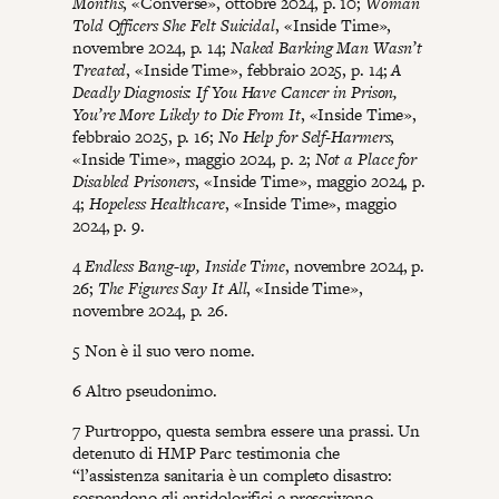
Months
, «Converse», ottobre 2024, p. 10;
Woman
Told Officers She Felt Suicidal
, «Inside Time»,
novembre 2024, p. 14;
Naked Barking Man Wasn’t
Treated
, «Inside Time», febbraio 2025, p. 14;
A
Deadly Diagnosis: If You Have Cancer in Prison,
You’re More Likely to Die From It
, «Inside Time»,
febbraio 2025, p. 16;
No Help for Self-Harmers
,
«Inside Time», maggio 2024, p. 2;
Not a Place for
Disabled Prisoners
, «Inside Time», maggio 2024, p.
4;
Hopeless Healthcare
, «Inside Time», maggio
2024, p. 9.
4
Endless Bang-up, Inside Time
, novembre 2024, p.
26;
The Figures Say It All
, «Inside Time»,
novembre 2024, p. 26.
5 Non è il suo vero nome.
6 Altro pseudonimo.
7 Purtroppo, questa sembra essere una prassi. Un
detenuto di HMP Parc testimonia che
“l’assistenza sanitaria è un completo disastro:
sospendono gli antidolorifici e prescrivono