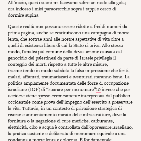
All’inizio, questi suoni mi facevano salire un nodo alla gola;
ora indosso i miei paraorecchie sopra i tappi e cerco di
dormire supina.
Queste realtà non possono essere ridotte a freddi numeri da
prima pagina, anche se costituiscono una campagna di morte
lenta, che sottrae anni alle nostre aspettative di vita oltre a
quelli di esistenza libera di cui lo Stato ci priva. Allo stesso
modo, l’analisi più comune della devastazione causata dal
genocidio dei palestinesi da parte di Israele privilegia il
conteggio dei morti rispetto a tutte le altre misure,
trasmettendo in modo subdolo la falsa impressione che feriti,
malati, affamati, traumatizzati e sventurati staranno bene. La
politica ampiamente documentata delle forze di occupazione
israeliane (IOF) di “sparare per menomare”
10
invece che per
uccidere viene spesso erroneamente interpretata dal pubblico
occidentale come prova dell’impegno dell’esercito a preservare
la vita. Tuttavia, in un contesto di privazione strategica di
risorse e annientamento mirato delle infrastrutture, dove la
fornitura o la negazione di cure mediche, carburante,
elettricità, cibo e acqua è controllata dall’oppressore israeliano,
la pratica costante e deliberata di menomare equivale a una
condanna a morte lenta e dolorosa. È fondamentale