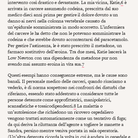
intervento così drastico e devastante. La mia vicina, Katie,
6
è
arrivata in carcere assumendo codeina, prescritta dal suo
medico dieci anni prima per gestire il dolore dovuto a un
danno ai nervi nella colonna vertebrale causato da
un’epidurale somministrata in modo scorretto. L’infermiera
del carcere le ha detto che non le potevano somministrare la
codeina e che avrebbe dovuto accontentarsi del paracetamolo.
Per gestire l’astinenza, le è stato prescritto il metadone, un
farmaco sostitutivo dell’eroina. Tra due mesi, Katie lascerà la
Low Newton con una dipendenza da metadone pur non
avendo mai assunto eroina in vita sua.
7
Questi esempi hanno conseguenze estreme, ma le cause sono
banali. Il personale medico delle carceri, quando riusciamo a
vederlo, è di norma sospettoso nei confronti dei disturbi che
riferiamo, essendo stato addestrato a considerare tutte le
persone detenute come approfittatrici, manipolatrici,
scansafatiche e tossicodipendenti.
8
La malattia o
un’autolesione che richiedono un ricovero ospedaliero
vengono trattati automaticamente come un tentativo di fuga;
da qui deriva la riluttanza dell’agente a togliere le manette a
Sandra, persino mentre veniva portata in sala operatoria.
(Un’altra detenuta ricorda la volta in cui è andata in ospedale e