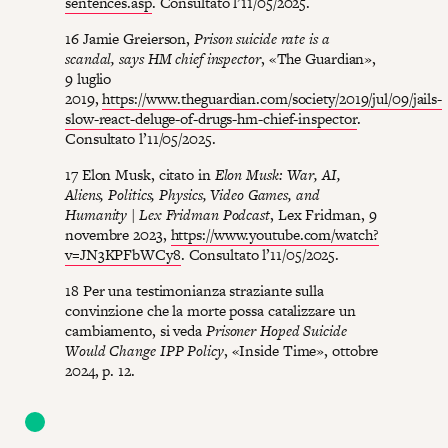
sentences.asp
. Consultato l’11/05/2025.
16 Jamie Greierson,
Prison suicide rate is a
scandal, says HM chief inspector
, «The Guardian»,
9 luglio
2019,
https://www.theguardian.com/society/2019/jul/09/jails-
slow-react-deluge-of-drugs-hm-chief-inspector
.
Consultato l’11/05/2025.
17 Elon Musk, citato in
Elon Musk: War, AI,
Aliens, Politics, Physics, Video Games, and
Humanity | Lex Fridman Podcast
, Lex Fridman, 9
novembre 2023,
https://www.youtube.com/watch?
v=JN3KPFbWCy8
. Consultato l’11/05/2025.
18 Per una testimonianza straziante sulla
convinzione che la morte possa catalizzare un
cambiamento, si veda
Prisoner Hoped Suicide
Would Change IPP Policy
, «Inside Time», ottobre
2024, p. 12.