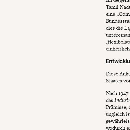
Tamil Nadu
eine „Comp
Bundesstaa
dies die La
untereinan
„flexibels
einheitlic
Entwicklu
Diese Ankü
Staates vo
Nach 1947 
das
Industr
Prämisse, 
ungleich is
gewährleis
wodurch er