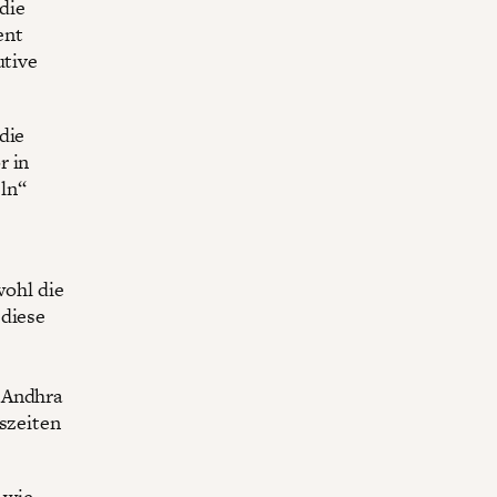
die
ent
utive
die
r in
ln“
ohl die
 diese
 Andhra
tszeiten
 wie