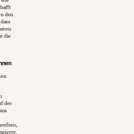
hafft
en den
 dass
aaten
e die
innen
hen
h
f der
aus
hreiben,
ngierte.