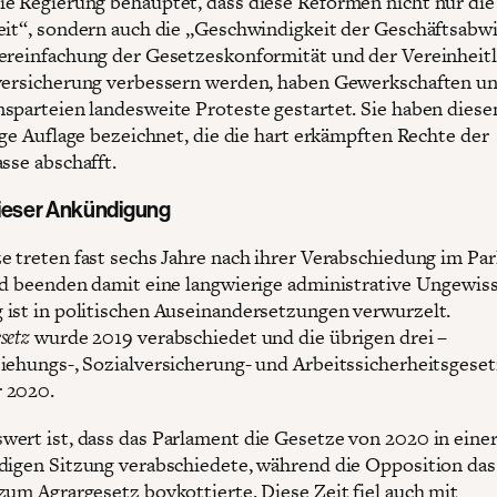
e Regierung behauptet, dass diese Reformen nicht nur die
eit“, sondern auch die „Geschwindigkeit der Geschäftsabw
ereinfachung der Gesetzeskonformität und der Vereinheit
versicherung verbessern werden, haben Gewerkschaften u
sparteien landesweite Proteste gestartet. Sie haben diese
tige Auflage bezeichnet, die die hart erkämpften Rechte der
sse abschafft.
ieser Ankündigung
e treten fast sechs Jahre nach ihrer Verabschiedung im Pa
nd beenden damit eine langwierige administrative Ungewiss
ist in politischen Auseinandersetzungen verwurzelt.
setz
wurde 2019 verabschiedet und die übrigen drei –
iehungs-, Sozialversicherung- und Arbeitssicherheitsgeset
 2020.
ert ist, dass das Parlament die Gesetze von 2020 in eine
digen Sitzung verabschiedete, während die Opposition das
zum Agrargesetz boykottierte. Diese Zeit fiel auch mit