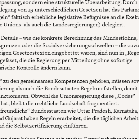
npassung, sondern eine strukturelle Überarbeitung. Durch 
egung von 29 unterschiedlichen Gesetzen hat das Parlam
eln“ faktisch erhebliche legislative Befugnisse an die Exek
e Unions- als auch die Landesregierungen) delegiert.
e Details – wie die konkrete Berechnung des Mindestlohns, 
sgrenzen oder die Sozialversicherungsschwellen – die zuvo
igen Gesetzestexten eingebettet waren, sind nun in „Rege
fasst, die die Regierung per Mitteilung ohne sofortige
rische Kontrolle ändern kann.
t“ zu den gemeinsamen Kompetenzen gehören, müssen sow
erung als auch die Bundesstaaten Regeln aufstellen, damit
nktionieren. Obwohl die Unionsregierung diese „Codes“
 hat, bleibt die rechtliche Landschaft fragmentiert.
freundliche“ Bundesstaaten wie Uttar Pradesh, Karnataka,
d Gujarat haben Regeln erarbeitet, die die täglichen Arbei
d die Selbstzertifizierung einführen.
tz dazu haben Staaten mit starker Gewerkschaftspräsenz,