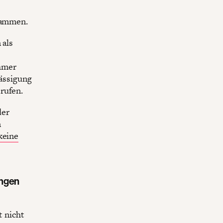
sammen.
 als
hmer
lässigung
rufen.
der
n
keine
ungen
 nicht