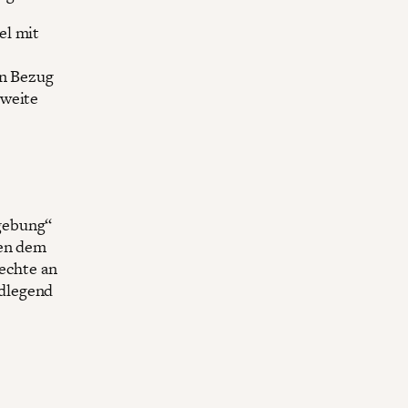
el mit
in Bezug
zweite
gebung“
gen dem
rechte an
ndlegend