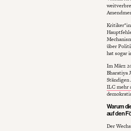
weitverbr
Amendment
Kritiker*i
Hauptfehle
Mechanismu
über Polit
hat sogar 
Im März 20
Bharatiya 
Ständigen 
ILC mehr 
demokratis
Warum die
auf den F
Der Wechse