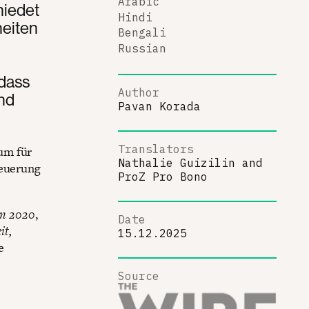
Arabic
hiedet
Hindi
heiten
Bengali
Russian
dass
Author
und
Pavan Korada
Translators
um für
Nathalie Guizilin
and
Neuerung
ProZ Pro Bono
on 2020
,
Date
it,
15.12.2025
e
Source