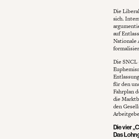
Die Libera
sich. Inte
argumentie
auf Entlas
Nationale 
formalisier
Die SNCL e
Euphemismu
Entlassung
für den un
Fahrplan d
die Marktb
den Gesell
Arbeitgebe
Die vier „
Das Lohn