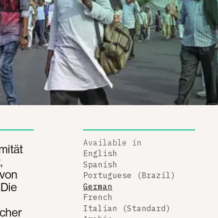
Available in
mität
English
,
Spanish
 von
Portuguese (Brazil)
 Die
German
French
Italian (Standard)
scher