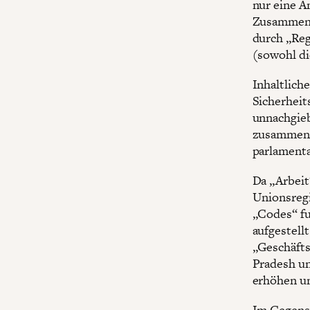
nur eine A
Zusammenl
durch „Reg
(sowohl di
Inhaltlich
Sicherheit
unnachgieb
zusammenge
parlamenta
Da „Arbei
Unionsregi
„Codes“ fu
aufgestellt
„Geschäfts
Pradesh un
erhöhen un
Im Gegensa