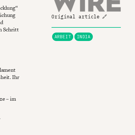
icklung“
lichung
Original article
🔗
nd
n Schritt
ARBEIT
INDIA
rlament
heit. Ihr
ze – im
r