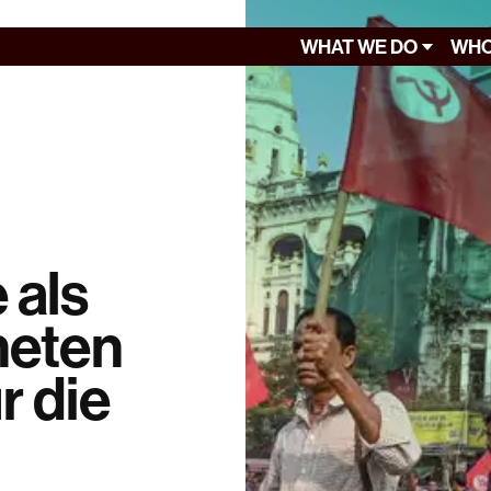
WHAT WE DO
WHO
 als
neten
r die