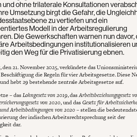
und ohne trilaterale Konsultationen verabsc
hre Umsetzung birgt die Gefahr, die Ungleich
esstaatsebene zu vertiefen und ein
entiertes Modell in der Arbeitsregulierung
hren. Die Gewerkschaften warnen nun davor, 
äre Arbeitsbedingungen institutionalisieren 
itig den Weg für die Privatisierung ebnen.
, den 21. November 2025, verkündete das Unionsministeri
 Beschäftigung die Regeln für vier Arbeitsgesetze. Diese 
 und hebt 29 bestehende zentrale Arbeitsgesetze auf.
tze – das
Lohngesetz von 2019
, das
Arbeitsbeziehungsgesetz v
ersicherungsgesetz von 2020
, und das
Gesetz für Arbeitssicherhe
 und Arbeitsbedingungen von 2020 –
stellen die bedeutendst
ierung der indischen Arbeitsrechtsprechung seit der
keit dar.