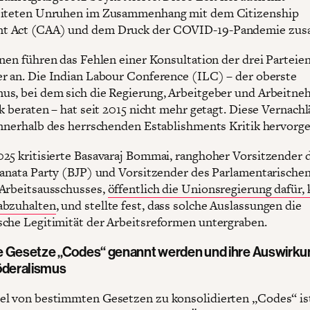
eiteten Unruhen im Zusammenhang mit dem Citizenship
 Act (CAA) und dem Druck der COVID-19-Pandemie zu
nnen führen das Fehlen einer Konsultation der drei Parteien
r an. Die Indian Labour Conference (ILC) – der oberste
s, bei dem sich die Regierung, Arbeitgeber und Arbeitne
ik beraten – hat seit 2015 nicht mehr getagt. Diese Vernach
innerhalb des herrschenden Establishments Kritik hervorge
25 kritisierte Basavaraj Bommai, ranghoher Vorsitzender 
Janata Party (BJP) und Vorsitzender des Parlamentarische
Arbeitsausschusses,
öffentlich die Unionsregierung dafür, 
abzuhalten
, und stellte fest, dass solche Auslassungen die
che Legitimität der Arbeitsreformen untergraben.
 Gesetze „Codes“ genannt werden und ihre Auswirk
öderalismus
l von bestimmten Gesetzen zu konsolidierten „Codes“ ist