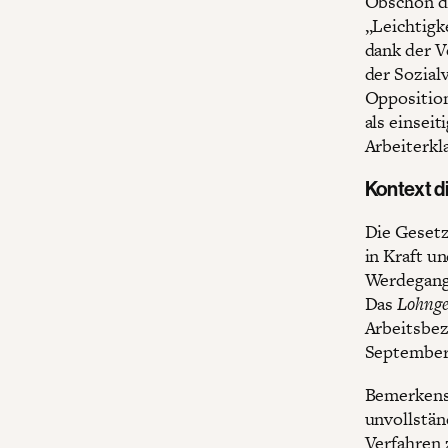
Obschon di
„Leichtigk
dank der V
der Sozial
Opposition
als einsei
Arbeiterkla
Kontext d
Die Gesetz
in Kraft u
Werdegang 
Das
Lohnge
Arbeitsbez
September
Bemerkensw
unvollstän
Verfahren 