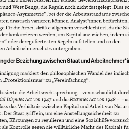
 und West Benga, die Regeln noch nicht festgelegt. Dies sc
liance-Asymmetrie“, bei der die Arbeitsstandards zwisch
ten drastisch variieren können. Analyst*innen befürchten,
ge für die Arbeitskräfte allgemein verschlechtert, da die St
der konkurrieren werden, um Kapital anzuziehen, indem si
ten“ oder dereguliertesten Regeln aufstellen und so den
hen Arbeitnehmerschutz untergraben.
ng der Beziehung zwischen Staat und Arbeitnehmer*
ndigung markiert den philosophischen Wandel des indisc
n „Protektionismus“ zu „Vereinfachung“.
basierte die Arbeitsrechtsprechung – veranschaulicht durc
ial Disputes Act von 1947
und das
Factories Act von 1948 –
– au
dass das Verhältnis zwischen Kapital und Arbeit von Natur 
t. Der Staat griff ein, um eine Anstellungssicherheit zu
ten, Kürzungen zu regulieren und eine Sozialhilfe vorzusc
 als Kontrolle gegen die willkürliche Macht des Kapitals fu