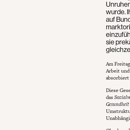
Unruhen 
wurde. I
auf Bund
marktori
einzufü
sie prek
gleichze
Am Freitag
Arbeit und
absorbiert
Diese Gese
das
Sozialv
Gesundheit
Umstruktur
Unabhängig