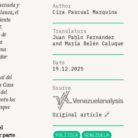
nezuela y
Author
lanca, el
Cira Pascual Marquina
iento
U.
Translators
 de
Juan Pablo Fernández
la
and
María Belén Caluque
ama
ador
Date
19.12.2025
al del
la Casa
Source
 del
nto los
taque
Original article
🔗
el
r parte
POLÍTICA
VENEZUELA