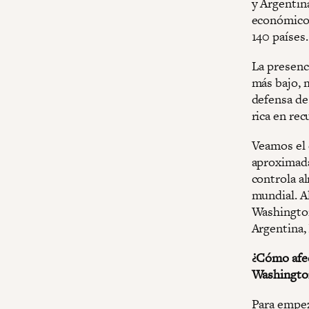
y Argentin
económicos
140 países.
La presenci
más bajo, 
defensa de
rica en re
Veamos el c
aproximada
controla a
mundial. A
Washington 
Argentina, 
¿Cómo afec
Washington
Para empez