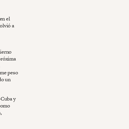
en el
olvió a
bierno
próxima
rme peso
do un
-Cuba y
 como
,