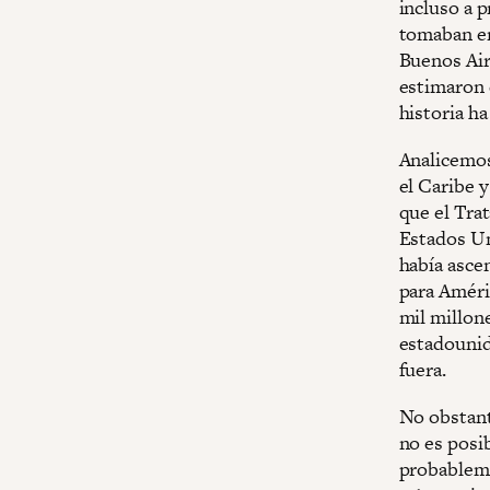
incluso a p
tomaban en
Buenos Air
estimaron 
historia h
Analicemos 
el Caribe 
que el Tra
Estados Un
había asce
para Améri
mil millone
estadounid
fuera.
No obstant
no es posib
probableme