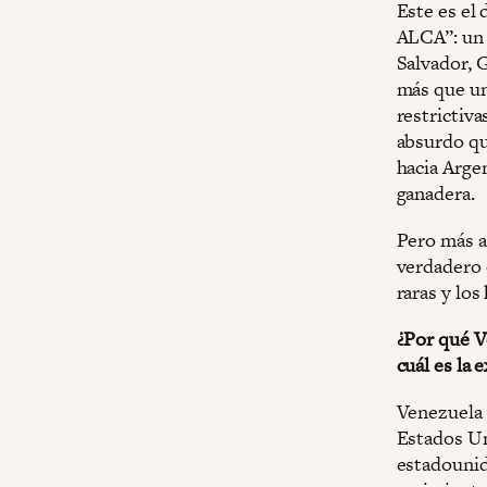
Este es el
ALCA”: un 
Salvador, 
más que un
restrictiv
absurdo qu
hacia Argen
ganadera.
Pero más al
verdadero o
raras y lo
¿Por qué V
cuál es la 
Venezuela 
Estados Un
estadounid