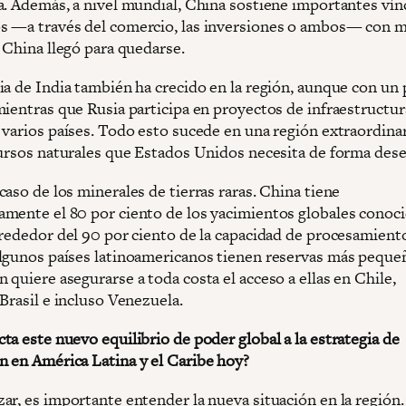
a. Además, a nivel mundial, China sostiene importantes vín
 —a través del comercio, las inversiones o ambos— con m
 China llegó para quedarse.
a de India también ha crecido en la región, aunque con un p
mientras que Rusia participa en proyectos de infraestructur
 varios países. Todo esto sucede en una región extraordin
cursos naturales que Estados Unidos necesita de forma des
aso de los minerales de tierras raras. China tiene
mente el 80 por ciento de los yacimientos globales conoci
lrededor del 90 por ciento de la capacidad de procesamient
lgunos países latinoamericanos tienen reservas más pequeñ
quiere asegurarse a toda costa el acceso a ellas en Chile,
Brasil e incluso Venezuela.
ta este nuevo equilibrio de poder global a la estrategia de
 en América Latina y el Caribe hoy?
ar, es importante entender la nueva situación en la región.