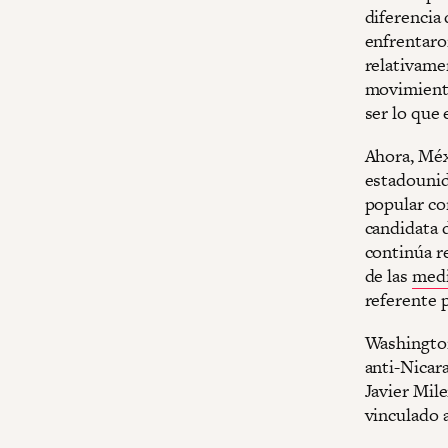
diferencia
enfrentaro
relativame
movimiento
ser lo que 
Ahora, Méxi
estadounid
popular co
candidata d
continúa r
de las
medi
referente p
Washington
anti-Nicar
Javier Mil
vinculado a