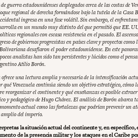
de guerra estadounidenses desplegados cerca de las costas de Ve
oque regional de derecha formándose bajo la tutela de la Casa B
occidental ingresa en una fase volátil. Sin embargo, el enfrentam
esarrolla en un mundo muy distinto del que permitió que EE. U
líticas regionales con escasa resistencia en el pasado. El ascenso
greso de gobiernos progresistas en países clave y proyectos como 
Bolivariana desafiaron el poder estadounidense. En este panor
pocos analistas han sido tan persistentes y lúcidos como el pens
gentino Atilio Borón.
 ofrece una lectura amplia y necesaria de la intensificación actu
por qué Venezuela continúa siendo un objetivo estratégico, cómo 
re reorganizar el continente y qué enseñanzas es posible extraer
tico y pedagógico de Hugo Chávez. El análisis de Borón abarca ta
l momento actual como las fortalezas que podrían prevenir un a
 amplio del imperio.
pretas la situación actual del continente y, en específico, 
mento de la presencia militar y los ataques en el Caribe po