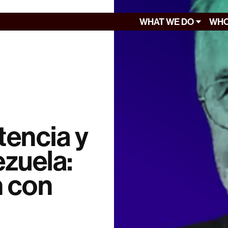
WHAT WE DO
WHO
tencia y
ezuela:
n con