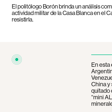
El politólogo Borón brinda un análisis co
actividad militar de la Casa Blanca en el 
resistirla.
En esta 
Argentin
Venezuel
China y 
quitado 
“mini AL
minerale