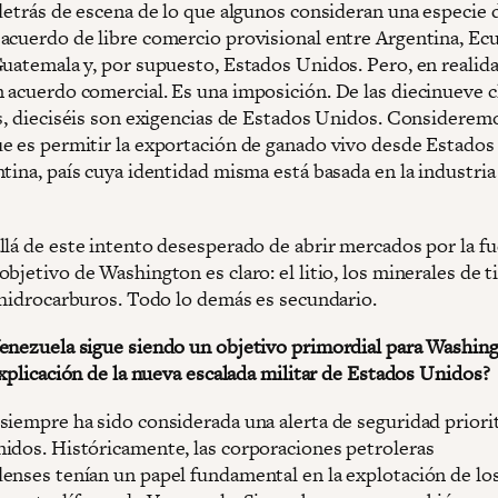
 detrás de escena de lo que algunos consideran una especie 
acuerdo de libre comercio provisional entre Argentina, Ecu
Guatemala y, por supuesto, Estados Unidos. Pero, en realida
 acuerdo comercial. Es una imposición. De las diecinueve c
as, dieciséis son exigencias de Estados Unidos. Considerem
e es permitir la exportación de ganado vivo desde Estado
tina, país cuya identidad misma está basada en la industria
lá de este intento desesperado de abrir mercados por la fue
bjetivo de Washington es claro: el litio, los minerales de t
s hidrocarburos. Todo lo demás es secundario.
enezuela sigue siendo un objetivo primordial para Washing
explicación de la nueva escalada militar de Estados Unidos?
siempre ha sido considerada una alerta de seguridad priorit
idos. Históricamente, las corporaciones petroleras
enses tenían un papel fundamental en la explotación de lo