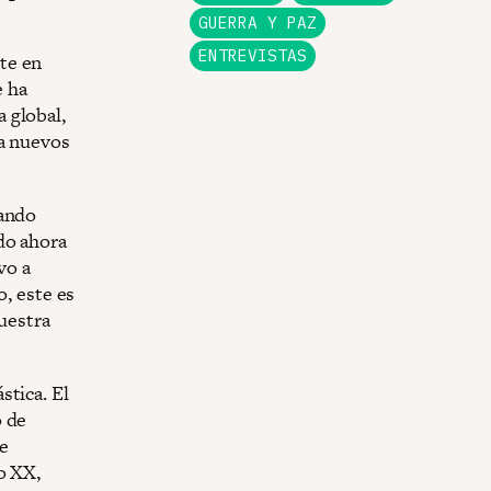
GUERRA Y PAZ
ENTREVISTAS
te en
e ha
 global,
 a nuevos
lando
do ahora
vo a
o, este es
nuestra
stica. El
o de
de
o XX,