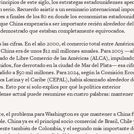
rincipios de este siglo, los estrategas estadounidenses apen
 serio. Recuerdo asistir a un seminario internacional impo
es a finales de los 80 en donde los economistas estadouni
que China empezaría a ser importante recién alrededor del
a demostrado que estaban completamente equivocados.
las cifras. En el año 2000, el comercio total entre América
y China era de unos $12 mil millones anuales. Para 2005 —a
tado de Libre Comercio de las Américas (ALCA), impulsad
idos, fue derrotado en la ciudad de Mar del Plata— esa cifr
ndido a $50 mil millones. Para 2024, según la Comisión Ec
ca Latina y el Caribe (CEPAL), había alcanzado alrededor d
s. Esto por sí solo explica por qué la política exterior
ense actual puede resumirse en cuatro palabras: mantener
e, el problema para Washington es que mantener a China f
le. China ya es el principal socio comercial de Brasil, Chile 
nte también de Colombia, y el segundo más importante 