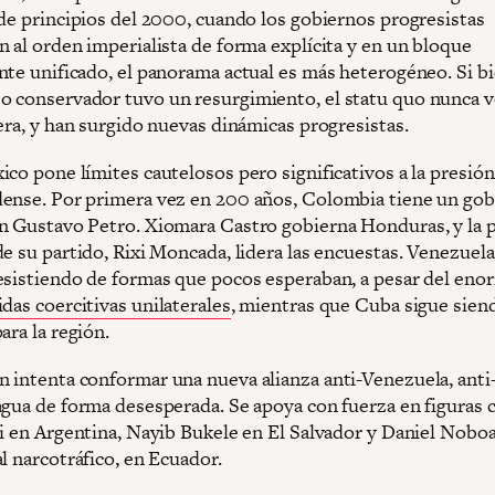
 de principios del 2000, cuando los gobiernos progresistas
n al orden imperialista de forma explícita y en un bloque
nte unificado, el panorama actual es más heterogéneo. Si bi
 conservador tuvo un resurgimiento, el statu quo nunca v
era, y han surgido nuevas dinámicas progresistas.
co pone límites cautelosos pero significativos a la presión
ense. Por primera vez en 200 años, Colombia tiene un go
n Gustavo Petro. Xiomara Castro gobierna Honduras, y la 
e su partido, Rixi Moncada, lidera las encuestas. Venezuela
esistiendo de formas que pocos esperaban, a pesar del eno
das coercitivas unilaterales
, mientras que Cuba sigue sien
ara la región.
 intenta conformar una nueva alianza anti-Venezuela, anti
agua de forma desesperada. Se apoya con fuerza en figuras
ei en Argentina, Nayib Bukele en El Salvador y Daniel Noboa
l narcotráfico, en Ecuador.