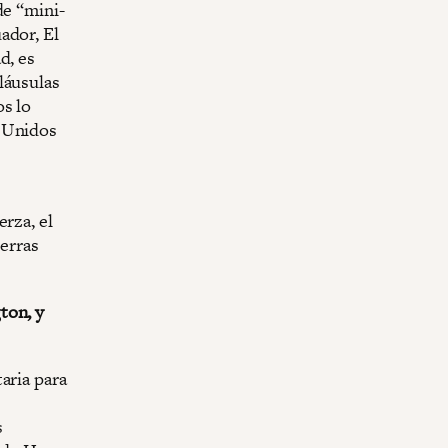
de “mini-
ador, El
d, es
láusulas
os lo
s Unidos
rza, el
ierras
ton, y
aria para
s