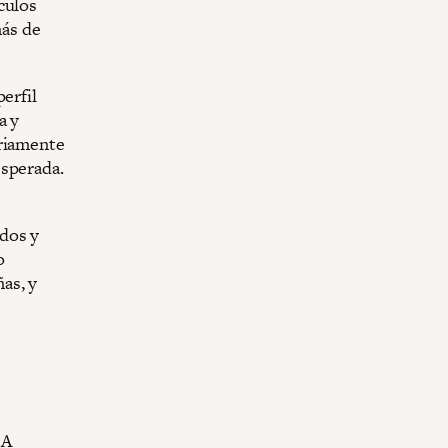
culos
ás de
erfil
a y
ariamente
esperada.
dos y
o
as, y
 A