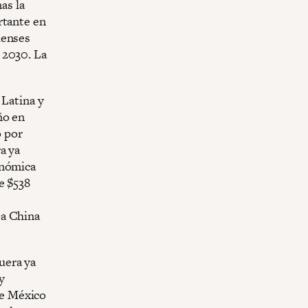
as la
rtante en
denses
 2030. La
 Latina y
ño en
o por
a ya
onómica
e $538
 a China
uera ya
y
de México