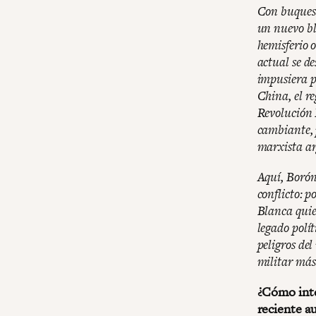
Con buques 
un nuevo bl
hemisferio 
actual se d
impusiera po
China, el re
Revolución 
cambiante, 
marxista ar
Aquí, Borón
conflicto: 
Blanca quie
legado polí
peligros de
militar más
¿Cómo inter
reciente au