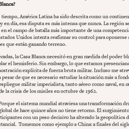
Blanca?
tiempo, América Latina ha sido descrita como un continen
y en día, esa disputa es más intensa que nunca. La región s
 en el campo de batalla más importante de una competencia
 Estados Unidos intenta reafirmar su control para oponerse
tes que están ganando terreno.
cadas, la Casa Blanca necesitó en gran medida del poder b
olar el hemisferio. Sin embargo, lo que estamos presencian
stración explícita de fuerza bruta militar. Incluso me atre
a pesar de que es necesario estudiar la situación más a fond
espliegue militar imperialista, tanto aéreo como naval, en 
e la crisis de los misiles en octubre de 1962.
Porque el sistema mundial atraviesa una transformación drá
lobal de hace quince años no tiene retorno. El surgimient
ticipantes con un peso decisivo ha alterado la geopolítica 
tancial. Tomemos como ejemplo a China: a finales del sigl