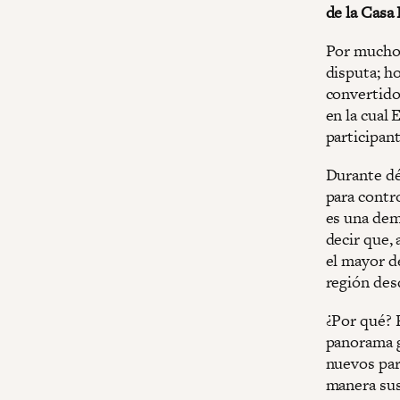
de la Casa 
Por mucho 
disputa; ho
convertido
en la cual
participan
Durante dé
para contr
es una demo
decir que, 
el mayor d
región desd
¿Por qué? 
panorama g
nuevos par
manera sus