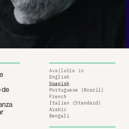
Available in
de
English
Spanish
o de
Portuguese (Brazil)
French
ianza
Italian (Standard)
Arabic
ar
Bengali