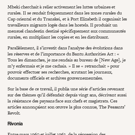
Mbeki cherchait à relier activement les luttes urbaines et
rurales. Il se rendait fréquemment dans les zones rurales du
Cap oriental et du Transkei, et à Port Elizabeth il organisait les
travailleurs migrants logés dans les hostels. Il produisit un
mensuel clandestin destiné spécifiquement aux communautés
rurales, en multipliant les copies et en les distribuant.
Parallèlement, il s’investit dans l’analyse des évolutions dans
les réserves et de l’importance du Bantu Authorities Act : «
Tous les dimanches, je me rendais au bureau de [New Age], je
m’y enfermais et je me cachais. » Il se « retranchait » pour
pouvoir effectuer ses recherches, scrutant les journaux,
documents officiels et archives gouvernementales.
Sur la base de ce travail, il publia une série d’articles revenant
sur des thèmes qu’il défendait depuis vingt ans, décrivant aussi
la résistance des paysans face aux chefs et magistrats. Ces
articles annonçaient son œuvre la plus connue, The Peasants’
Revolt.
Rivonia
Entre mars 1960 et juillet 1963, de la répression des