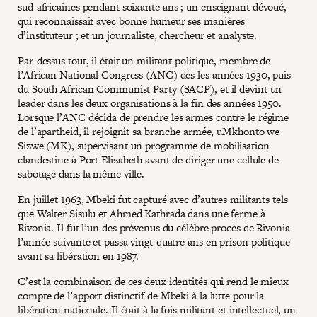
sud-africaines pendant soixante ans ; un enseignant dévoué,
qui reconnaissait avec bonne humeur ses manières
d’instituteur ; et un journaliste, chercheur et analyste.
Par-dessus tout, il était un militant politique, membre de
l’African National Congress (ANC) dès les années 1930, puis
du South African Communist Party (SACP), et il devint un
leader dans les deux organisations à la fin des années 1950.
Lorsque l’ANC décida de prendre les armes contre le régime
de l’apartheid, il rejoignit sa branche armée, uMkhonto we
Sizwe (MK), supervisant un programme de mobilisation
clandestine à Port Elizabeth avant de diriger une cellule de
sabotage dans la même ville.
En juillet 1963, Mbeki fut capturé avec d’autres militants tels
que Walter Sisulu et Ahmed Kathrada dans une ferme à
Rivonia. Il fut l’un des prévenus du célèbre procès de Rivonia
l’année suivante et passa vingt-quatre ans en prison politique
avant sa libération en 1987.
C’est la combinaison de ces deux identités qui rend le mieux
compte de l’apport distinctif de Mbeki à la lutte pour la
libération nationale. Il était à la fois militant et intellectuel, un