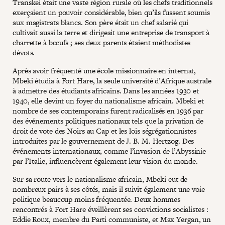
Transkei était une vaste région rurale où les chefs traditionnels
exerçaient un pouvoir considérable, bien qu’ils fussent soumis
aux magistrats blancs. Son père était un chef salarié qui
cultivait aussi la terre et dirigeait une entreprise de transport à
charrette à bœufs ; ses deux parents étaient méthodistes
dévots.
Après avoir fréquenté une école missionnaire en internat,
Mbeki étudia à Fort Hare, la seule université d’Afrique australe
à admettre des étudiants africains. Dans les années 1930 et
1940, elle devint un foyer du nationalisme africain. Mbeki et
nombre de ses contemporains furent radicalisés en 1936 par
des événements politiques nationaux tels que la privation de
droit de vote des Noirs au Cap et les lois ségrégationnistes
introduites par le gouvernement de J. B. M. Hertzog. Des
événements internationaux, comme l’invasion de l’Abyssinie
par l’Italie, influencèrent également leur vision du monde.
Sur sa route vers le nationalisme africain, Mbeki eut de
nombreux pairs à ses côtés, mais il suivit également une voie
politique beaucoup moins fréquentée. Deux hommes
rencontrés à Fort Hare éveillèrent ses convictions socialistes :
Eddie Roux, membre du Parti communiste, et Max Yergan, un