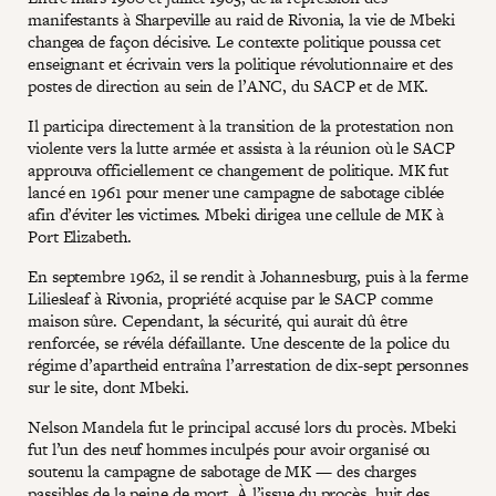
manifestants à Sharpeville au raid de Rivonia, la vie de Mbeki
changea de façon décisive. Le contexte politique poussa cet
enseignant et écrivain vers la politique révolutionnaire et des
postes de direction au sein de l’ANC, du SACP et de MK.
Il participa directement à la transition de la protestation non
violente vers la lutte armée et assista à la réunion où le SACP
approuva officiellement ce changement de politique. MK fut
lancé en 1961 pour mener une campagne de sabotage ciblée
afin d’éviter les victimes. Mbeki dirigea une cellule de MK à
Port Elizabeth.
En septembre 1962, il se rendit à Johannesburg, puis à la ferme
Liliesleaf à Rivonia, propriété acquise par le SACP comme
maison sûre. Cependant, la sécurité, qui aurait dû être
renforcée, se révéla défaillante. Une descente de la police du
régime d’apartheid entraîna l’arrestation de dix-sept personnes
sur le site, dont Mbeki.
Nelson Mandela fut le principal accusé lors du procès. Mbeki
fut l’un des neuf hommes inculpés pour avoir organisé ou
soutenu la campagne de sabotage de MK — des charges
passibles de la peine de mort. À l’issue du procès, huit des