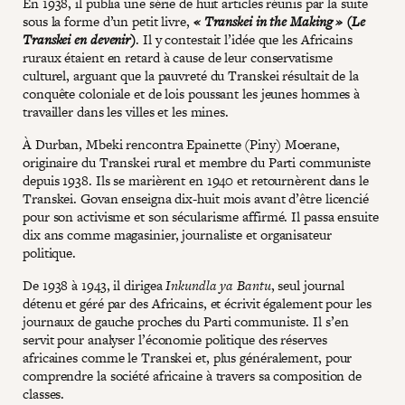
En 1938, il publia une série de huit articles réunis par la suite
sous la forme d’un petit livre,
« Transkei in the Making » (Le
Transkei en devenir)
. Il y contestait l’idée que les Africains
ruraux étaient en retard à cause de leur conservatisme
culturel, arguant que la pauvreté du Transkei résultait de la
conquête coloniale et de lois poussant les jeunes hommes à
travailler dans les villes et les mines.
À Durban, Mbeki rencontra Epainette (Piny) Moerane,
originaire du Transkei rural et membre du Parti communiste
depuis 1938. Ils se marièrent en 1940 et retournèrent dans le
Transkei. Govan enseigna dix-huit mois avant d’être licencié
pour son activisme et son sécularisme affirmé. Il passa ensuite
dix ans comme magasinier, journaliste et organisateur
politique.
De 1938 à 1943, il dirigea
Inkundla ya Bantu
, seul journal
détenu et géré par des Africains, et écrivit également pour les
journaux de gauche proches du Parti communiste. Il s’en
servit pour analyser l’économie politique des réserves
africaines comme le Transkei et, plus généralement, pour
comprendre la société africaine à travers sa composition de
classes.