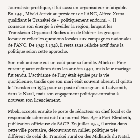
Journaliste prolifique, il fut aussi un organisateur infatigable.
En 1941, Mbeki écrivit au président de l’ANC, Alfred Xuma,
qualifiant le Transkei de « politiquement endormi ». Il
consacra son énergie à réveiller la région, lançant les
Transkeian Organised Bodies afin de fédérer les groupes
locaux et relier les questions locales aux campagnes nationales
de l’ANC. De 1943 à 1948, il resta sans relâche actif dans la
politique selon cette approche.
Son militantisme eut un coût pour sa famille. Mbeki et Piny
eurent quatre enfants dans les années 1940, mais leur mariage
fut tendu. L’activisme de Piny était épuisé par la vie
quotidienne, tandis que son mari était souvent absent. Il quitta
le Transkei en 1953 pour un poste d’enseignant à Ladysmith,
dans le Natal, mais son engagement politique entraîna à
nouveau son licenciement.
Mbeki accepta ensuite le poste de rédacteur en chef local et de
responsable administratif du journal
New Age
à Port Elizabeth,
publication officieuse du SACP. En juillet 1955, il arriva dans
cette ville portuaire, découvrant un milieu politique très
différent de celui du Transkei rural ou des Midlands du Natal.