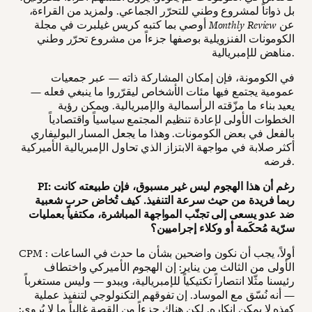
بل ذواتاً لمشروع وطني للتحرّر الجماعي. ولمزيد من القراءة،
عن
Monthly Review
أوصي بما كتبه كريس غيلبرت في مجلة
الكومونات الفنزويلية بوصفها جزءاً من مشروع تحرّر وطني
مناهض للإمبريالية.
في الكومونة، فإن إمكان المشاركة ذاته — عبر جمعيات
عمومية يجتمع فيها مئات الأشخاص ليقرّروا ما ينبغي فعله —
يعيد بناء ما مزّقته الرأسمالية والإمبريالية. ويمكن رؤية
الخطوات الأولى لإعادة تنظيم المجتمع سياسياً واقتصادياً
بالفعل في بعض الكومونات. وهذا ما يجعل المسار البوليفاري
أكثر صلابة في مواجهة الابتزاز الذي تحاول الإمبريالية الأميركية
فرضه.
PI: رغم أن هذا الهجوم ليس غير مسبوق، فإن طبيعته كانت
ربما فريدة من حيث سرعة التنفيذ. كيف تُخاض حرب شعبية
ضد عدو يسعى إلى تجنّب المواجهة المباشرة، مكتفياً بعمليات
سرّية مُحكَمة أو وكلاء إجراميين؟
CPM : أولاً، يجب أن نكون واضحين بشأن ما حدث في الساعات
الأولى من الثالث من يناير: إن الهجوم الأميركي واختطاف
رئيسنا مثّلا انتصاراً تكتيكياً للإمبريالية، ويبدو — وليس مستغرباً
— أنه نُسّق مع الموساد. إن تفوقهم التكنولوجي لتنفيذ عملية
كهذه لا يمكن إنكاره. لكن هناك جزءاً من القصة غالباً ما لا يُروى: