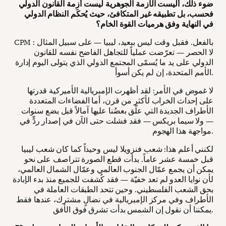
ضوء ذلك، أليست الأزمة الجوهرية ليست أزمة القانون الدولي
فحسب، بل تطبيقه غير المتكافئ، حيث يُحكَم النظام الدولي
في النهاية وفق هرميات القوة الخام؟
CPM : بالفعل. فقبل وقت ليس ببعيد، ليبيا — على سبيل المثال
لا الحصر — تعرّضت عملياً للتجاهل الفاضح نفسه للقانون
الدولي على يد ما يُسمّى المجتمع الدولي الذي يتولى اليوم إدارة
الأمم المتحدة، إن لم يكن أسوأ.
لا غموض في الأمر: لقد أظهرت الإمبريالية الأميركية قدرتها
على إحداث الخراب لأكثر من قرن، أما الفضاءات المتعددة
الأطراف الجديدة التي علّق بعضُنا عليها آمالاً قبل بضع سنوات
— ولا سيما بريكس — فقد فشلت حتى الآن في إصدار ردٍّ في
مواجهة هذا الهجوم.
لكنني أعلم هذا: شعب فنزويلا ليس وحيداً كما كان شعب ليبيا
قبل خمسة عشر عاماً. بدأت قطع الصورة تتراصف على نحو
يمكن أن يجمع عمّال الجنوب العالمي وعمّال الشمال العالمي،
لأن نوايا العدو لم تعد خفيّة — فقد كُشفت للجميع منذ بدء الإبادة
بحق الشعب الفلسطيني. وحين تتحد الطبقات العاملة في
الأطراف وفي مركز الإمبريالية في نضالٍ مشترك، عندها فقط
يمكننا أن نقول إن الشمس بدأت تشرق فوق الأفق.