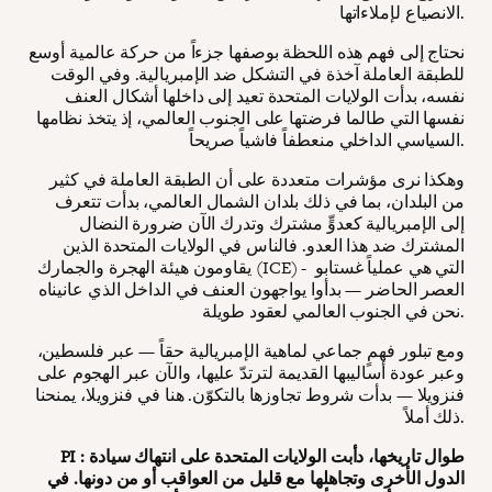
الانصياع لإملاءاتها.
نحتاج إلى فهم هذه اللحظة بوصفها جزءاً من حركة عالمية أوسع
للطبقة العاملة آخذة في التشكل ضد الإمبريالية. وفي الوقت
نفسه، بدأت الولايات المتحدة تعيد إلى داخلها أشكال العنف
نفسها التي طالما فرضتها على الجنوب العالمي، إذ يتخذ نظامها
السياسي الداخلي منعطفاً فاشياً صريحاً.
وهكذا نرى مؤشرات متعددة على أن الطبقة العاملة في كثير
من البلدان، بما في ذلك بلدان الشمال العالمي، بدأت تتعرف
إلى الإمبريالية كعدوٍّ مشترك وتدرك الآن ضرورة النضال
المشترك ضد هذا العدو. فالناس في الولايات المتحدة الذين
يقاومون هيئة الهجرة والجمارك (ICE) - التي هي عملياً غستابو
العصر الحاضر — بدأوا يواجهون العنف في الداخل الذي عانيناه
نحن في الجنوب العالمي لعقود طويلة.
ومع تبلور فهمٍ جماعي لماهية الإمبريالية حقاً — عبر فلسطين،
وعبر عودة أساليبها القديمة لترتدّ عليها، والآن عبر الهجوم على
فنزويلا — بدأت شروط تجاوزها بالتكوّن. هنا في فنزويلا، يمنحنا
ذلك أملاً.
PI : طوال تاريخها، دأبت الولايات المتحدة على انتهاك سيادة
الدول الأخرى وتجاهلها مع قليل من العواقب أو من دونها. في