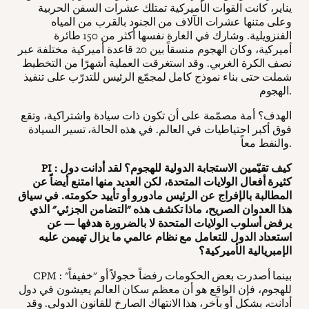
يناير، كانت القوات الأميركية تمتلك عشرات السفن الحربية
وعلى متنها عشرات الآلاف من الجنود بالقرب من المياه
الفنزويلية. وشارك في الغارة نفسها أكثر من 150 طائرة
أميركية، وكان الهجوم منسقاً بين 20 قاعدة أميركية مختلفة عبر
نصف الكرة الغربي. وقد استغرقت العملية أشهرًا من التخطيط
شملت حتى بناء نموذج كامل لمجمّع الرئيس للتدرّب على تنفيذ
الهجوم.
الهدف؟ أمة مصمّمة على أن تكون ذات سيادة واشتراكية، وتقع
فوق أكبر احتياطيات في العالم. في هذه الحالة، تسير السيادة
والنفط معاً.
PI : كيف تقيّمين الاستجابة الدولية للهجوم؟ لقد أدانت دول
كثيرة أفعال الولايات المتحدة، لكن العديد منها امتنع أيضاً عن
المطالبة بالإفراج عن الرئيس مادورو أو تأييد حكومته. في سياق
هذا العدوان الصريح، ماذا تكشف هذه "التضامن الجزئي" الذي
يرفض أسلوب الولايات المتحدة لا بالضرورة هدفها — عن
استعداد الدول للتعامل مع نظام عالمي ما يزال تهيمن عليه
الإمبريالية الأميركية؟
CPM : بينما أصدرت بعض الحكومات رفضاً خجولاً أو "خفيفاً"
للهجوم، فإن الواقع هو أن معظم سكان العالم يعيشون في دول
أدانت، بشكل أو بآخر، هذا الانتهاك الصارخ للقانون الدولي. وقد