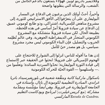
وفلاديمير بادرينو لوبيز. فهؤلاء يتمتعون بالدعم الكامل من
الشعب، والرسالة التي ينقلونها واضحة.
وأخيراً، أحثّ أولئك الذين يرغبون في الدفاع عن المسار
البوليفاري على أن يتعرّفوا إلى الأفق الاستراتيجي للثورة، إلى
مشروع مناهض للإمبريالية، اشتراكي، وذو طابع كوموني عميق.
إن الدفاع عن سيادة فنزويلا أمرٌ أساسي في هذه اللحظة،
بطبيعة الحال. لكن سيادة فنزويلا متشابكة مع المشروع
الكوموني المتجذّر في الديمقراطية الجوهرية. وفي عالمٍ تُظلِمه
الحروب والتضليل، فإن البناء الكوموني ليس مجرد مشروع
سياسي، بل هو مصدر حيّ للأمل.
إذن هذا ما أقوله للناس: انزلوا إلى الشوارع للاحتجاج على
الهجوم الإمبريالي على فنزويلا؛ ابحثوا عن الحقيقة عبر الاستماع
إلى قيادة الثورة البوليفارية؛ تحدّوا السردية السائدة؛ وتعلّموا من
— واستلهموا — القوة الحيّة للحركة الكومونية.
باسكوال ماركينا كاتبة ومثقِّفة شعبية في بلوريفيرسيداد باتريا
غراندي، المبادرة التعليمية لكومونة إل بانال، وأستاذة في
الجامعة البوليفارية في فنزويلا. وهي أيضاً مؤسِّسة ومقدِّمة
مشاركة (مع كريس غيلبرت) لبرنامج وبودكاست التعليم
الماركسي Escuela de Cuadros.