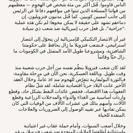
الناس قاوموا. قُتل أكثر من مئة شخص في الهجوم — معظمهم
من قواتنا المسلحة الذين ثبتوا في مواقعهم دفاعاً عن الرئيس
إلى جانب أمميين كوبيين. كما قُتل مدنيون فنزويليون. إن
دماءهم تشهد على حقيقة لا يمكن محوها: لم تكن هذه عملية
“جراحية”، بل فعل حرب إمبريالية ضد شعب ذي سيادة.
غير أن الانتصار التكتيكي للإمبريالية لن يتحوّل إلى انتصار
استراتيجي. فـشعب فنزويلا ما زال يحافظ على حكومتنا
الشافيزية، ومشروعنا طويل الأمد المتمثل في الكومونات ما
زال حيّاً وقائماً.
لقد كان شعب فنزويلا ينظّم نفسه من أجل حرب شعبية منذ
وقت طويل. وباللغة العسكرية، نحن الآن في مرحلة مقاومة:
فـالثورة البوليفارية تتعرّض للهجوم منذ 26 عاماً، وخلال العقد
الأخير عانت البلاد حرباً اقتصادية شاملة. لقد شلّ نظام
العقوبات هذا الاقتصاد، فخفض عائدات النفط بشكل حاد، وقطع
واردات أساسية من الغذاء والدواء والمدخلات الزراعية وقطع
الآلات، وأسهم بذلك في عشرات الآلاف من الوفيات التي كان
يمكن تفاديها عبر تقييد الوصول إلى الضروريات والعلاجات
المنقذة للحياة.
وخلال أصعب السنوات، وأمام حملة عقاب غير اعتيادية
واستثنائية أطلقتها الولايات المتحدة ضد شعب فنزويلا، ورغم