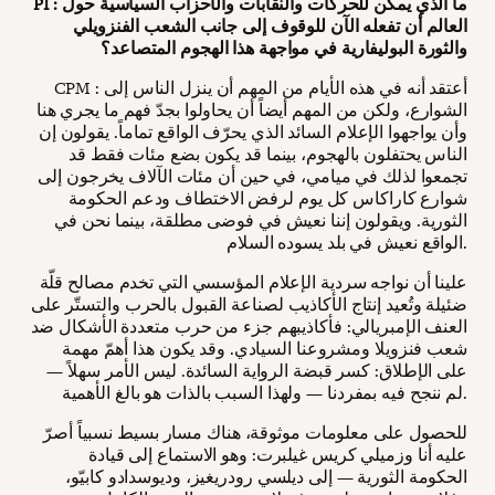
PI : ما الذي يمكن للحركات والنقابات والأحزاب السياسية حول
العالم أن تفعله الآن للوقوف إلى جانب الشعب الفنزويلي
والثورة البوليفارية في مواجهة هذا الهجوم المتصاعد؟
CPM : أعتقد أنه في هذه الأيام من المهم أن ينزل الناس إلى
الشوارع، ولكن من المهم أيضاً أن يحاولوا بجدّ فهم ما يجري هنا
وأن يواجهوا الإعلام السائد الذي يحرّف الواقع تماماً. يقولون إن
الناس يحتفلون بالهجوم، بينما قد يكون بضع مئات فقط قد
تجمعوا لذلك في ميامي، في حين أن مئات الآلاف يخرجون إلى
شوارع كاراكاس كل يوم لرفض الاختطاف ودعم الحكومة
الثورية. ويقولون إننا نعيش في فوضى مطلقة، بينما نحن في
الواقع نعيش في بلد يسوده السلام.
علينا أن نواجه سردية الإعلام المؤسسي التي تخدم مصالح قلّة
ضئيلة وتُعيد إنتاج الأكاذيب لصناعة القبول بالحرب والتستّر على
العنف الإمبريالي: فأكاذيبهم جزء من حرب متعددة الأشكال ضد
شعب فنزويلا ومشروعنا السيادي. وقد يكون هذا أهمّ مهمة
على الإطلاق: كسر قبضة الرواية السائدة. ليس الأمر سهلاً —
لم ننجح فيه بمفردنا — ولهذا السبب بالذات هو بالغ الأهمية.
للحصول على معلومات موثوقة، هناك مسار بسيط نسبياً أصرّ
عليه أنا وزميلي كريس غيلبرت: وهو الاستماع إلى قيادة
الحكومة الثورية — إلى ديلسي رودريغيز، وديوسدادو كابيّو،