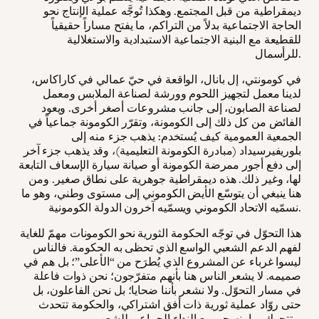
ديمقراطية من قبل المجتمع. وهكذا تُوجَّه عملية الإنتاج نحو
الحاجة الاجتماعية بدلاً من التراكم، ما يفتح مساراً حقيقياً
للقطيعة مع البنية الاجتماعية الاستبدادية والاستغلالية
للرأسمال.
في كومونتي، إل بانال، الواقعة في حيّ عمالي في كاراكاس،
لدينا معمل لتجهيز اللحوم وورشة لصناعة الملابس ومعمل
لصناعة الصابون، إلى جانب مشروعات أصغر أخرى. ويعود
الفائض من كل ذلك إلى الكومونة، وتقرّر الكومونة جماعياً في
الجمعية العمومية كيف يُستخدم: يذهب جزء منه إلى
بلوريفيرسيداد (مبادرة الكومونة التعليمية)، وقد يذهب جزء آخر
إلى دفع أجور ممرضة الكومونة أو صيانة سيارة الإسعاف التابعة
لها، وغير ذلك. هذه ديمقراطية جوهرية على نطاق صغير. ومن
هنا ينبغي أن يتوسّع الأيض الكوموني إلى مستوى وطني، وهو ما
نسمّيه الاتحاد الكوموني ويسمّيه آخرون الدولة الكومونية.
هذا التحوّل في توجّه الحكومة الثورية نحو الكومونات مهمّ للغاية
لفهم الدعم الشعبي الواسع الذي تحظى به الحكومة. فالناس
ليسوا غرباء عن المشروع الذي يُطرَح من “الأعلى”؛ بل هم في
صميمه. لا يشعر الناس هنا بأنهم متفرّجون؛ نحن ذوات فاعلة
في مسار التحوّل. ولا نشعر بأننا ضحايا؛ بل نحن الفاعلون، بل
حتى روّاد عملية ثورية ذات أفق اشتراكي، والحكومة تتحدث
وتتحرك بما ينسجم مع النداء الجماعي للشعب.