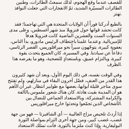
للقصف عندما وقع الهجوم، لذلك سمعتُ الطائرات، وطنين
الطائرات المسيّرة الشديد، ثمّ الانفجارات التي جعلت النوافذ
تهتز.
بالطبع أدركنا فوراً أن الولايات المتحدة هي التي تهاجمنا؛ فقد
كانت تحشد قواتها حول فنزويلا منذ شهر أغسطس، وعلى مدى
السنوات الست والعشرين الماضية كانت فنزويلا هدفاً
للإمبريالية. وعندما علمنا باختطاف الرئيس مادورو، بدأ الناس،
بعفوية كبيرة، يتوجّهون سيراً نحو ميرافلوريس، القصر الرئاسي،
دفاعاً عن سيادتنا. وفي المسيرة، كان الجميع يتحدث بقوة
كبيرة، وبالتزام عميق، وباستعدادٍ للتضحية، وهو ما يفرضه هذا
الظرف.
وفي الوقت نفسه، في ذلك اليوم الأول، وبعد أن شهد كثيرون
هذا القدر من العنف، فضّل آخرون البقاء في منازلهم، ولم تفتتح
سوى متاجر قليلة أبوابها، بعضها مع طوابير انتظار. غير أن الأهم
هو أن المدينة بقيت هادئة. كان هناك شعور ملموس بالألفة
والكرامة المشتركة، وبالاستعداد الجماعي للنضال بين
الأشخاص الذين تجمّعوا وتحدثوا خارج ميرافلوريس.
إذا أردتُ تلخيص مزاج الغالبية — أي الشافيزتا — فهو من جهة
غضب، غضب كبير، ومن جهة أخرى التزام بمواصلة الثورة
البوليفارية. وإذا كنتَ ملتزماً بالثورة، فأنت تمتلك الاستعداد