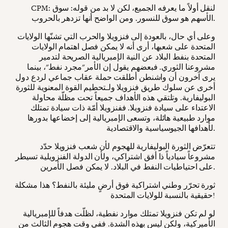
CPM: لنقل أولاً ما يعرفه الجميع، لكن لا بد من قوله: سوق
الأسهم هو سوق للنسور. ومن الواضح أنها تزدهر بالحروب.
وعلى أي حال، بالعودة إلى فنزويلا والحرب التي تشنّها الولايات
المتحدة على شعبها، أرى أنه لا يمكن فصل اهتمام الولايات
المتحدة بنفط البلاد عن النية الإمبريالية الصريحة لتدمير
مشروعنا الثوري. فبعضهم يقول إن الأمر"مجرد نفط"، بينما
يرى آخرون أن واشنطن أطلقت حملة عقاب جماعي لردع دول
أخرى عن سلوك طريق فنزويلا ولـتحطيم القوة المعنوية للثورة
البوليفارية. وتلتقي هذه الأهداف جميعاً تحت مظلّة محاولة
الاعتداء على سيادة فنزويلا. ففنزويلا أمّة ذات سيادة تمتلك
موارد طبيعية هائلة، وتسعى الإمبريالية إلى إخضاعها بدورها
لأهدافها الجيوسياسية والاقتصادية.
تتعرّض الثورة البوليفارية للهجوم لأن شعب فنزويلا حدّد
مشروعاً سيادياً ذا أفق اشتراكي، ولأن الدولة الفنزويلية تسيطر
على احتياطيات النفط في البلاد. لا يمكن فصل الأمرين.
ثورة تحرّر وطني اشتراكية فوق أرضٍ مليئة بالنفط؟ هذا مشكلة
حقيقية بالنسبة للولايات المتحدة!
لو لم تكن فنزويلا تمتلك موارد نفطية، لظلّت هدفاً للإمبريالية
الأميركية، ولكن ليس بهذه الشدة. ففي وقت هجوم الثالث من