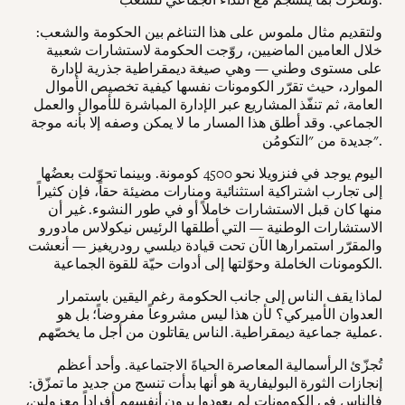
ولتقديم مثال ملموس على هذا التناغم بين الحكومة والشعب:
خلال العامين الماضيين، روّجت الحكومة لاستشارات شعبية
على مستوى وطني — وهي صيغة ديمقراطية جذرية لإدارة
الموارد، حيث تقرّر الكومونات نفسها كيفية تخصيص الأموال
العامة، ثم تنفّذ المشاريع عبر الإدارة المباشرة للأموال والعمل
الجماعي. وقد أطلق هذا المسار ما لا يمكن وصفه إلا بأنه موجة
جديدة من "التكومُن".
اليوم يوجد في فنزويلا نحو 4500 كومونة. وبينما تحوّلت بعضُها
إلى تجارب اشتراكية استثنائية ومنارات مضيئة حقاً، فإن كثيراً
منها كان قبل الاستشارات خاملاً أو في طور النشوء. غير أن
الاستشارات الوطنية — التي أطلقها الرئيس نيكولاس مادورو
والمقرّر استمرارها الآن تحت قيادة ديلسي رودريغيز — أنعشت
الكومونات الخاملة وحوّلتها إلى أدوات حيّة للقوة الجماعية.
لماذا يقف الناس إلى جانب الحكومة رغم اليقين باستمرار
العدوان الأميركي؟ لأن هذا ليس مشروعاً مفروضاً؛ بل هو
عملية جماعية ديمقراطية. الناس يقاتلون من أجل ما يخصّهم.
تُجزّئ الرأسمالية المعاصرة الحياةَ الاجتماعية. وأحد أعظم
إنجازات الثورة البوليفارية هو أنها بدأت تنسج من جديد ما تمزّق:
فالناس في الكومونات لم يعودوا يرون أنفسهم أفراداً معزولين،