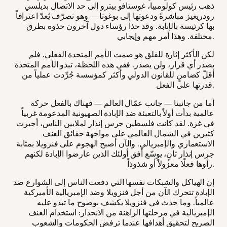
ذهب رئيس كولومبيا، غوستافو بيترو إلى حد الاتصال بديلسي
رودريغيز مباشرةً ودعوتها إلى بوغوتا — وهو تصرّف يُعدّ اعترافاً
بها كرئيسة بالإنابة. وقد حذا رؤساء دول آخرون حذوه بطرق
مختلفة. وهذا أمر مهم وإيجابي.
لكن الأكثر إثارة للقلق هو صمت الأمم المتحدة الفعلي. فلم
يصدر أي قرار، ولن يصدر. ففي هذه اللحظة، تبدو الأمم المتحدة
أقلّ كضامنٍ للقانون الدولي وأكثر كمؤسسة جُرِّدت عملياً من
قدرتها على الفعل.
أما من جانبنا — جانب عمّال العالم — فهناك بالفعل حركة
عالمية بدأت أولاً بالتعبئة ضد الإبادة الصهيونية المدعومة غربياً
في غزة. لقد كانت فلسطين جرس إنذار لملايين الناس، أجبرت
كثيرين في الشمال العالمي على مواجهة حقائق العنف
الاستعماري والإمبريالي. والآن أصبح الهجوم على فنزويلا بمثابة
جرس إنذار ثانٍ، يوسّع أفق أولئك الذين عارضوا الإبادة لكنهم
رأوها فعلًا معزولاً أو شذوذاً.
إن الهياكل والشبكات نفسها التي دفعت الناس إلى الشوارع ضد
الإبادة تتحرك الآن من أجل فنزويلا وضد الإمبريالية الأميركية
عالمياً. وما حدث في فنزويلا يكشف بوضوح ما تبدو عليه
الإمبريالية في مرحلتها الراهنة من الانحدار: استخدام العنف
الصريح لتحقيق أهدافها عندما ترفض الحكومات والشعوب