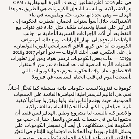
CPM : في عام 2006 أعلن تشافيز أن هدف الثورة البوليفارية
هو الاشتراكية. وبالنسبة لنا، فإن الكومونات هي الطريق نحو هذا
الهدف — وهي بحد ذاتها تجربة حيّة وملموسة في بناء
الاشتراكية. خلال أسوأ سنوات الحصار، اضطرت الحكومة إلى
التركيز على قضايا وتحديات ملحّة، مثل إعادة فتح قنوات بيع
النفط بعد أن أدّت الإجراءات القسرية الأحادية من جانب
الولايات المتحدة إلى انهيار الإيرادات. ومع ذلك، لم تتوقف
الكومونات أبداً عن كونها الأفق الاستراتيجي للثورة البوليفارية.
بل على العكس، ففي أحلك الأوقات — نحو أعوام 2017 و2018
و2019 — بدأت بعض الكومونات تزدهر بقوة. ومن أبرز تطورات
السنوات الأربع الماضية أنه، بعد استعادة قدر من الاستقرار
الاقتصادي، عاد توجّه الحكومة بحزم نحو الكومونات، التي
أصبحت اليوم في قلب الحياة السياسية في فنزويلا.
كومونات فنزويلا ليست حكومات ذاتية مستقلة كما يُتخيَّل أحياناً.
نعم، هي أقاليم للديمقراطية المباشرة القائمة على الجمعيات
العمومية، حيث يجتمع الناس ليتداولوا ويقرّروا جماعياً كيفية
تلبية احتياجاتهم. لكنها أيضاً الخلايا الأساسية للاشتراكية —
والاشتراكية بالنسبة لنا مشروع وطني. الهدف ليس فقط أن
يجتمع الناس في جمعيات للنقاش والعمل جنباً إلى جنب مع
الحكومة لحل مشكلاتهم، بل أيضاً أن تسيطر الكومونات على
وسائل الإنتاج. وبهذا تبدأ العلاقات الاجتماعية للإنتاج في التغيّر:
فالفائض الذي تولّده الملكية الجماعية يُنظَّم بوعي وبصورة