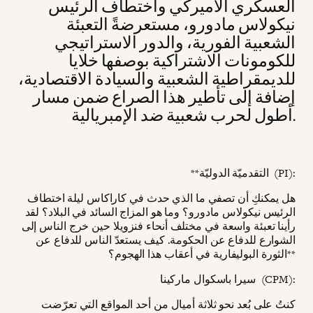
العسكري الأميركي واختطاف الرئيس
نيكولاس مادورو، مستعرضةً التعبئة
الشعبية الفورية، والدور الاستراتيجي
للكومونات الاشتراكية بوصفها خلايا
للديمقراطية الشعبية والسيادة الاقتصادية،
إضافة إلى تأطير هذا الصراع ضمن مسار
أطول لحرب شعبية ضد الإمبريالية.
**التقدميّة الدوليّة (PI):
هل يمكنكِ أن تصفي ما الذي حدث في كاراكاس ليلة اختطاف
الرئيس نيكولاس مادورو؟ وما هو المزاج السائد في البلاد؟ لقد
رأينا تعبئة واسعة في مختلف أنحاء فنزويلا حين خرج الناس إلى
الشوارع للدفاع عن الحكومة. كيف يستعدّ الناس للدفاع عن
الثورة البوليفارية في أعقاب هذا الهجوم؟**
سيرا باسكوال ماركينا (CPM):
كنتُ على بُعد نحو ثلاثة أميال من أحد المواقع التي تعرّضت