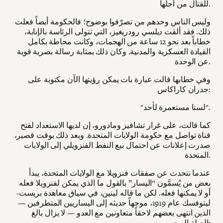
للقتال من أجلها.
وليس الناس وحدهم من تصرّفوا بوضوح؛ فالحكومة أيضاً فعلت
ذلك. فقد ألقت ديلسي رودريغيز، التي تتولى الرئاسة بالإنابة،
خطاباً بعد نحو 12 ساعة من الهجمات، وكانت محاطة بكامل
القيادة العسكرية والمدنية. وكان ذلك بمثابة رسالة بصرية قوية
عن الوحدة.
وفي خطابها قالت عبارة بات يمكن رؤيتها الآن مكتوبة على
جدران كاراكاس:
"لسنا مستعمرة لأحد".
كما قالت، على غرار تشافيز ومادورو، إن لديها الاستعداد لفتح
قناة تواصل مع حكومة الولايات المتحدة. وبعد ذلك بوقت قصير،
صدرت إعلانات عن احتمال بيع النفط الفنزويلي إلى الولايات
المتحدة.
عندما نتحدث عن صفقات فنزويلا مع الولايات المتحدة، يبدأ
بعض من يُسمَّون “اليسار” بالقول ما الذي يمكن لفنزويلا فعله
أو لا يمكنها فعله. لكن ما قاله لينين، في سياق معاهدة بريست-
ليتوفسك عام 1919، موجهاً حديثه إلى اليساريين المتطرفين —
الذين انتهى بعضهم لاحقاً متعاونين مع العدو — لا يزال بالغ
الصلة اليوم: