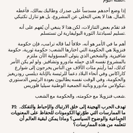
إذا وضع أحدهم مسدساً على صدرك وطالبك بمالك، فأعطه
المال. هذا لا يعني التخلي عن المشروع، بل هو تنازل تكتيكي.
قد تقدّم بعض التنازلات، لكن هذا لا ينبغي أن يُفهم على أنه
تسليم لسيادتنا. الثورة البوليفارية لن تستسلم.
أهم ما في الأمر هو أنه، خلافاً لما قاله ترامب، فإن حكومة
فنزويلا هي الحكومة التي اختارها الشعب: حكومة ثورية، حكومة
شافيزية. والشخص الذي يتولى المسؤولية الآن ملتزم
بالمشروع نفسه الذي حمله مادورو وتشافيز. ولو لم يكن الأمر
كذلك، لما رأيتم مئات الآلاف من الناس يخرجون إلى شوارع
كاراكاس وفي أنحاء البلاد دعماً للرئيسة بالإنابة ديلسي رودريغيز
والحكومة، وفي الوقت نفسه يطالبون بعودة الرئيس الدستوري
نيكولاس مادورو ونائبة الجمعية الوطنية سيليا فلوريس.
شعب فنزويلا مع حكومته، والحكومة مع الشعب.
PI: تهدف الحرب الهجينة إلى خلق الارتباك والإحباط والتفكك.
ما الممارسات التي طوّرتها الكومونات للحفاظ على المعنويات
الجماعية والوضوح السياسي؟ وماذا يمكن لبقية العالم أن
تتعلّمه من هذه الممارسات؟