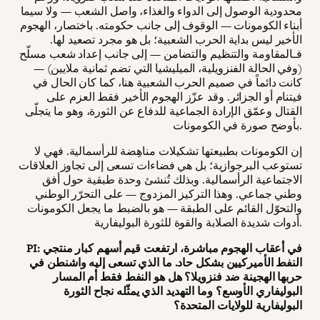
محدودية الوصول إلى الدواء والغذاء، واصل الشعب — ولا سيما
أبناء الكومونات — الوقوف إلى جانب حكومته. باختصار، الهجوم
الأخير ليس بداية الحرب الشعبية؛ بل هو مجرد تصعيد لها.
فـالمقاومة والتنظيم والتضامن — إلى جانب إعداد شعب مسلّح
(وفي الحالة الفنزويلية، الميليشيا التي تضم ثمانية ملايين) —
كانت دائماً في صميم الحرب الشعبية هنا، كما كان الحال في
فيتنام أو الجزائر. وقد عزّز الهجوم الأخير فقط العزم على
القتال وعمّق الإرادة الجماعية للدفاع عن الثورة، وهو ما يتجلّى
بأوضح صورة في الكومونات.
إن الكومونات بطبيعتها تشكيلات مناهِضة للرأسمالية. فهي لا
تستوعب البرجوازية؛ بل هي فضاءات تسعى إلى تجاوز العلاقات
الاجتماعية الرأسمالية. وبذلك تُنشئ وحدة طبقية حول أفق
وطني جماعي. وهذا التركيز المزدوج — على التحرّر الوطني
والتحوّل القائم على الطبقة — هو بالضبط ما يجعل الكومونات
أدوات شديدة الصلابة والقوة للثورة البوليفارية.
PI: في أعقاب الهجوم مباشرة، ارتفعت قيم أسهم كبار منتجي
النفط الأميركيين بشكل حاد. ما الذي تسعى إليه واشنطن في
حربها الهجينة ضد فنزويلا؟ هل هو النفط فقط أم المسار
البوليفاري الأوسع؟ وما التهديد الذي يمثّله نجاح الثورة
البوليفارية للولايات المتحدة؟