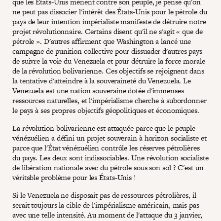
que les États-Unis mènent contre son peuple, je pense qu'on
ne peut pas dissocier l'intérêt des États-Unis pour le pétrole du
pays de leur intention impérialiste manifeste de détruire notre
projet révolutionnaire. Certains disent qu'il ne s'agit « que de
pétrole ». D'autres affirment que Washington a lancé une
campagne de punition collective pour dissuader d'autres pays
de suivre la voie du Venezuela et pour détruire la force morale
de la révolution bolivarienne. Ces objectifs se rejoignent dans
la tentative d'atteindre à la souveraineté du Venezuela. Le
Venezuela est une nation souveraine dotée d'immenses
ressources naturelles, et l'impérialisme cherche à subordonner
le pays à ses propres objectifs géopolitiques et économiques.
La révolution bolivarienne est attaquée parce que le peuple
vénézuélien a défini un projet souverain à horizon socialiste et
parce que l'État vénézuélien contrôle les réserves pétrolières
du pays. Les deux sont indissociables. Une révolution socialiste
de libération nationale avec du pétrole sous son sol ? C'est un
véritable problème pour les États-Unis !
Si le Venezuela ne disposait pas de ressources pétrolières, il
serait toujours la cible de l'impérialisme américain, mais pas
avec une telle intensité. Au moment de l'attaque du 3 janvier,