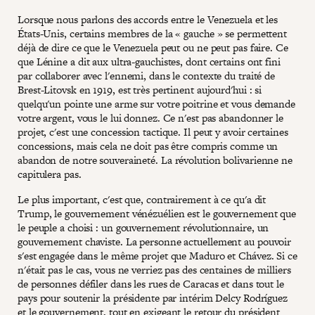
Lorsque nous parlons des accords entre le Venezuela et les
États-Unis, certains membres de la « gauche » se permettent
déjà de dire ce que le Venezuela peut ou ne peut pas faire. Ce
que Lénine a dit aux ultra-gauchistes, dont certains ont fini
par collaborer avec l'ennemi, dans le contexte du traité de
Brest-Litovsk en 1919, est très pertinent aujourd'hui : si
quelqu'un pointe une arme sur votre poitrine et vous demande
votre argent, vous le lui donnez. Ce n'est pas abandonner le
projet, c'est une concession tactique. Il peut y avoir certaines
concessions, mais cela ne doit pas être compris comme un
abandon de notre souveraineté. La révolution bolivarienne ne
capitulera pas.
Le plus important, c'est que, contrairement à ce qu'a dit
Trump, le gouvernement vénézuélien est le gouvernement que
le peuple a choisi : un gouvernement révolutionnaire, un
gouvernement chaviste. La personne actuellement au pouvoir
s'est engagée dans le même projet que Maduro et Chávez. Si ce
n'était pas le cas, vous ne verriez pas des centaines de milliers
de personnes défiler dans les rues de Caracas et dans tout le
pays pour soutenir la présidente par intérim Delcy Rodríguez
et le gouvernement, tout en exigeant le retour du président