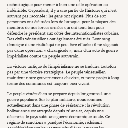
technologique pour mener à bien une telle opération est
indéniable. Cependant, il y a une partie de l'histoire qui n'est
souvent pas racontée : les gens ont riposté. Plus de 100
personnes ont été tuées lors de l'attaque, pour la plupart des
membres de nos forces armées qui ont tenu bon pour
défendre le président aux côtés des internationalistes cubains.
Des civils vénézuéliens ont également été tués. Leur sang
témoigne d'une réalité qui ne peut être effacée : il ne s'agissait
pas d'une opération « chirurgicale », mais d'un acte de guerre
impérialiste contre un peuple souverain.
La victoire tactique de l'impérialisme ne se traduira toutefois
pas par une victoire stratégique. Le peuple vénézuélien
maintient notre gouvernement chaviste, et notre projet à long
terme des communes est toujours bien vivant.
Le peuple vénézuélien se prépare depuis longtemps à une
guerre populaire. Sur le plan militaire, nous sommes
actuellement dans une phase de résistance : la révolution
bolivarienne est attaquée depuis 26 ans et, depuis une
décennie, le pays subit une guerre économique totale. Ce
régime de sanctions a paralysé l'économie, réduisant
considérablement les recettes pétrolières, coupant les