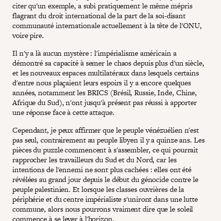
citer qu'un exemple, a subi pratiquement le même mépris
flagrant du droit international de la part de la soi-disant
communauté internationale actuellement à la tête de l'ONU,
voire pire.
Il n'y a là aucun mystère : l'impérialisme américain a
démontré sa capacité à semer le chaos depuis plus d'un siècle,
et les nouveaux espaces multilatéraux dans lesquels certains
d'entre nous plaçaient leurs espoirs il y a encore quelques
années, notamment les BRICS (Brésil, Russie, Inde, Chine,
Afrique du Sud), n'ont jusqu'à présent pas réussi à apporter
une réponse face à cette attaque.
Cependant, je peux affirmer que le peuple vénézuélien n'est
pas seul, contrairement au peuple libyen il y a quinze ans. Les
pièces du puzzle commencent à s'assembler, ce qui pourrait
rapprocher les travailleurs du Sud et du Nord, car les
intentions de l'ennemi ne sont plus cachées : elles ont été
révélées au grand jour depuis le début du génocide contre le
peuple palestinien. Et lorsque les classes ouvrières de la
périphérie et du centre impérialiste s'uniront dans une lutte
commune, alors nous pourrons vraiment dire que le soleil
commence à se lever à l'horizon.