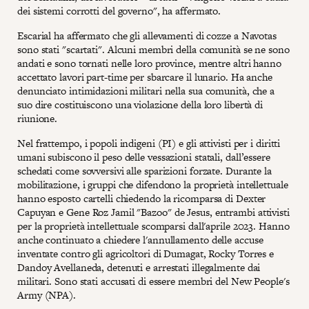
dei sistemi corrotti del governo", ha affermato.
Escarial ha affermato che gli allevamenti di cozze a Navotas
sono stati "scartati". Alcuni membri della comunità se ne sono
andati e sono tornati nelle loro province, mentre altri hanno
accettato lavori part-time per sbarcare il lunario. Ha anche
denunciato intimidazioni militari nella sua comunità, che a
suo dire costituiscono una violazione della loro libertà di
riunione.
Nel frattempo, i popoli indigeni (PI) e gli attivisti per i diritti
umani subiscono il peso delle vessazioni statali, dall’essere
schedati come sovversivi alle sparizioni forzate. Durante la
mobilitazione, i gruppi che difendono la proprietà intellettuale
hanno esposto cartelli chiedendo la ricomparsa di Dexter
Capuyan e Gene Roz Jamil "Bazoo" de Jesus, entrambi attivisti
per la proprietà intellettuale scomparsi dall'aprile 2023. Hanno
anche continuato a chiedere l'annullamento delle accuse
inventate contro gli agricoltori di Dumagat, Rocky Torres e
Dandoy Avellaneda, detenuti e arrestati illegalmente dai
militari. Sono stati accusati di essere membri del New People's
Army (NPA).