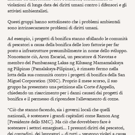
violazioni di lunga data dei diritti umani contro i difensori e gli
attivisti ambientalisti.
Questi gruppi hanno sottolineato che i problemi ambientali
sono intrinsecamente problemi di diritti umani.
Ad esempio, i progetti di bonifica stanno sfollando le comunità
di pescatori a causa della bonifica delle loro fattorie per far
posto a infrastrutture presumibilmente in nome dello sviluppo.
Nonostante ciò, Aron Escarial, un pescatore di Navotas e
membro del Pambansang Lakas ng Kilusang Mamamalakaya
ng Pilipinas (Pamalakaya-Pilipinas), è rimasto fermo nella
lotta della sua comunità contro i progetti di bonifica della San
Miguel Corporation (SMC). Proprio il mese scorso, il suo
gruppo ha presentato una petizione alla Corte d'Appello,
chiedendo un risarcimento per i danni causati dai progetti di
bonifica e il permesso di riprendere l'allevamento di cozze.
"Ciò che stanno facendo, sia i governi locali che quelli
nazionali, è sostenere i grandi capitalisti come Ramon Ang
[Presidente dello SMC]. Ma ciò che dovrebbero fare è
sostenere i settori emarginati... I presunti diritti dei pescatori,
dei contadini, dei lavoratori – di tutti – vengono violati a causa