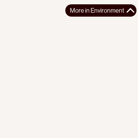
More in
Environment
More in
Environment
NORTHERN AMERICA
ENVIRONMENT
2026-06-25
Elbows up? Canada is letting Pentagon take
‘unprecedented’ stakes in Canadian mines
Canada is fast-tracking critical mineral mining while U.S.
Pentagon funding and ownership ...