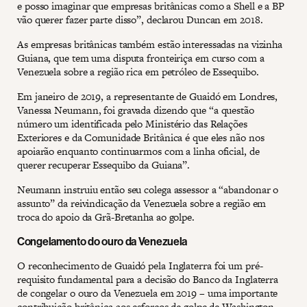
e posso imaginar que empresas britânicas como a Shell e a BP
vão querer fazer parte disso”, declarou Duncan em 2018.
As empresas britânicas também estão interessadas na vizinha
Guiana, que tem uma disputa fronteiriça em curso com a
Venezuela sobre a região rica em petróleo de Essequibo.
Em janeiro de 2019, a representante de Guaidó em Londres,
Vanessa Neumann, foi gravada dizendo que “a questão
número um identificada pelo Ministério das Relações
Exteriores e da Comunidade Britânica é que eles não nos
apoiarão enquanto continuarmos com a linha oficial, de
querer recuperar Essequibo da Guiana”.
Neumann instruiu então seu colega assessor a “abandonar o
assunto” da reivindicação da Venezuela sobre a região em
troca do apoio da Grã-Bretanha ao golpe.
Congelamento do ouro da Venezuela
O reconhecimento de Guaidó pela Inglaterra foi um pré-
requisito fundamental para a decisão do Banco da Inglaterra
de congelar o ouro da Venezuela em 2019 – uma importante
contribuição britânica aos esforços de golpe de Washington.