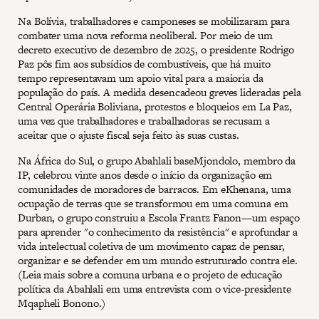
Na Bolívia, trabalhadores e camponeses se mobilizaram para
combater uma nova reforma neoliberal. Por meio de um
decreto executivo de dezembro de 2025, o presidente Rodrigo
Paz pôs fim aos subsídios de combustíveis, que há muito
tempo representavam um apoio vital para a maioria da
população do país. A medida desencadeou greves lideradas pela
Central Operária Boliviana, protestos e bloqueios em La Paz,
uma vez que trabalhadores e trabalhadoras se recusam a
aceitar que o ajuste fiscal seja feito às suas custas.
Na África do Sul, o grupo Abahlali baseMjondolo, membro da
IP, celebrou vinte anos desde o início da organização em
comunidades de moradores de barracos. Em eKhenana, uma
ocupação de terras que se transformou em uma comuna em
Durban, o grupo construiu a Escola Frantz Fanon—um espaço
para aprender "o conhecimento da resistência" e aprofundar a
vida intelectual coletiva de um movimento capaz de pensar,
organizar e se defender em um mundo estruturado contra ele.
(Leia mais sobre a comuna urbana e o projeto de educação
política da Abahlali em uma entrevista com o vice-presidente
Mqapheli Bonono.)