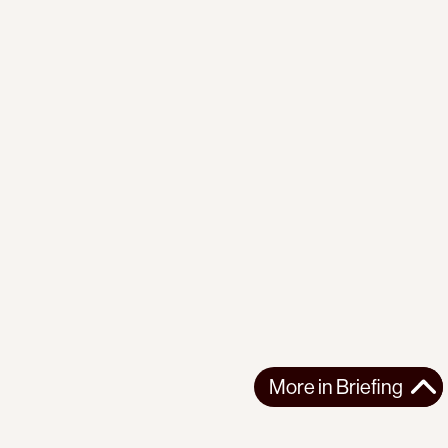
More in
Briefing
More in
Briefing