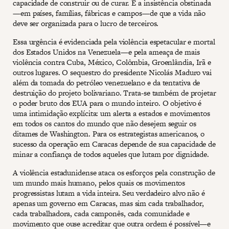
capacidade de construir ou de curar. É a insistência obstinada
—em países, famílias, fábricas e campos—de que a vida não
deve ser organizada para o lucro de terceiros.
Essa urgência é evidenciada pela violência espetacular e mortal
dos Estados Unidos na Venezuela—e pela ameaça de mais
violência contra Cuba, México, Colômbia, Groenlândia, Irã e
outros lugares. O sequestro do presidente Nicolás Maduro vai
além da tomada do petróleo venezuelano e da tentativa de
destruição do projeto bolivariano. Trata-se também de projetar
o poder bruto dos EUA para o mundo inteiro. O objetivo é
uma intimidação explícita: um alerta a estados e movimentos
em todos os cantos do mundo que não desejem seguir os
ditames de Washington. Para os estrategistas americanos, o
sucesso da operação em Caracas depende de sua capacidade de
minar a confiança de todos aqueles que lutam por dignidade.
A violência estadunidense ataca os esforços pela construção de
um mundo mais humano, pelos quais os movimentos
progressistas lutam a vida inteira. Seu verdadeiro alvo não é
apenas um governo em Caracas, mas sim cada trabalhador,
cada trabalhadora, cada camponês, cada comunidade e
movimento que ouse acreditar que outra ordem é possível—e