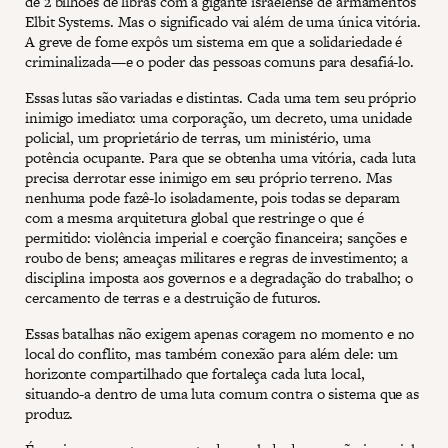
de 2 bilhões de libras com a gigante israelense de armamentos
Elbit Systems. Mas o significado vai além de uma única vitória.
A greve de fome expôs um sistema em que a solidariedade é
criminalizada—e o poder das pessoas comuns para desafiá-lo.
Essas lutas são variadas e distintas. Cada uma tem seu próprio
inimigo imediato: uma corporação, um decreto, uma unidade
policial, um proprietário de terras, um ministério, uma
potência ocupante. Para que se obtenha uma vitória, cada luta
precisa derrotar esse inimigo em seu próprio terreno. Mas
nenhuma pode fazê-lo isoladamente, pois todas se deparam
com a mesma arquitetura global que restringe o que é
permitido: violência imperial e coerção financeira; sanções e
roubo de bens; ameaças militares e regras de investimento; a
disciplina imposta aos governos e a degradação do trabalho; o
cercamento de terras e a destruição de futuros.
Essas batalhas não exigem apenas coragem no momento e no
local do conflito, mas também conexão para além dele: um
horizonte compartilhado que fortaleça cada luta local,
situando-a dentro de uma luta comum contra o sistema que as
produz.