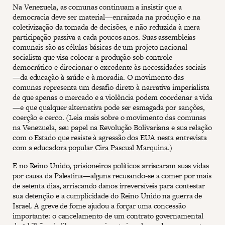
Na Venezuela, as comunas continuam a insistir que a
democracia deve ser material—enraizada na produção e na
coletivização da tomada de decisões, e não reduzida à mera
participação passiva a cada poucos anos. Suas assembleias
comunais são as células básicas de um projeto nacional
socialista que visa colocar a produção sob controle
democrático e direcionar o excedente às necessidades sociais
—da educação à saúde e à moradia. O movimento das
comunas representa um desafio direto à narrativa imperialista
de que apenas o mercado e a violência podem coordenar a vida
—e que qualquer alternativa pode ser esmagada por sanções,
coerção e cerco. (Leia mais sobre o movimento das comunas
na Venezuela, seu papel na Revolução Bolivariana e sua relação
com o Estado que resiste à agressão dos EUA nesta entrevista
com a educadora popular Cira Pascual Marquina.)
E no Reino Unido, prisioneiros políticos arriscaram suas vidas
por causa da Palestina—alguns recusando-se a comer por mais
de setenta dias, arriscando danos irreversíveis para contestar
sua detenção e a cumplicidade do Reino Unido na guerra de
Israel. A greve de fome ajudou a forçar uma concessão
importante: o cancelamento de um contrato governamental