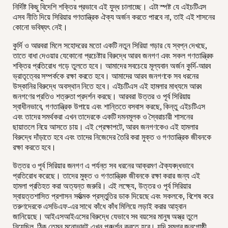
নির্দিষ্ট কিছু বিদেশি শক্তির প্রভাবে এই যুদ্ধ চালাচ্ছে। এটা স্পষ্ট যে এইচটিএস
এসব নীতি দিয়ে সিরিয়ার গণতান্ত্রিক ঐক্য অর্জন করতে পারবে না, তাই এই শাসনের
কোনো ভবিষ্যৎ নেই।
কুর্দি ও আরবরা মিলে সহোদরের মতো একটি নতুন সিরিয়া গড়ার যে স্বপ্ন দেখছে,
তাতে বাধা দেওয়ার যেকোনো প্রচেষ্টার বিরুদ্ধে আরব জনগণ এবং সকল গণতান্ত্রিক
শক্তির প্রতিরোধ গড়ে তুলতে হবে। আমাদের সবচেয়ে মূল্যবান অর্জন কুর্দি-আরব
ভ্রাতৃত্বের সম্পর্ককে রক্ষা করতে হবে। আমাদের আরব জনগণকে সব ধরনের
উস্কানির বিরুদ্ধে অবস্থান নিতে হবে। এইচটিএস এই হামলার মাধ্যমে আরব
জনগণের প্রতিও শত্রুতা প্রদর্শন করছে। আরবরা উত্তর ও পূর্ব সিরিয়ায়
স্বাধীনভাবে, গণতান্ত্রিক উপায়ে এবং শান্তিতে বসবাস করছে, কিন্তু এইচটিএস
এবং তাদের সমর্থকরা এখন তাদেরকে একটি দমনমূলক ও স্বৈরাচারী শাসনের
ছায়াতলে নিয়ে আসতে চায়। এই প্রেক্ষাপটে, আরব জনগণকেও এই হামলার
বিরুদ্ধে দাঁড়াতে হবে এবং তাদের নিজেদের তৈরি করা মুক্ত ও গণতান্ত্রিক জীবনকে
রক্ষা করতে হবে।
উত্তর ও পূর্ব সিরিয়ার জনগণ এ পর্যন্ত সব ধরনের আক্রমণ ঐক্যবদ্ধভাবে
প্রতিরোধ করেছে। তাদের মুক্ত ও গণতান্ত্রিক জীবনকে রক্ষা করার জন্য এই
হামলা প্রতিহত করা অত্যন্ত জরুরি। এই লক্ষ্যে, উত্তর ও পূর্ব সিরিয়ার
স্বায়ত্তশাসিত প্রশাসন সর্বাত্মক প্রস্তুতির ডাক দিয়েছে এবং সকলকে, বিশেষ করে
তরুণদেরকে এসডিএফ-এর সাথে কাঁধে কাঁধ মিলিয়ে লড়াই করার আহ্বান
জানিয়েছে। আইএসআইএসের বিরুদ্ধে যেভাবে সব বয়সের মানুষ অস্ত্র তুলে
নিয়েছিল, ঠিক তেমন মনোভাবই এখন প্রদর্শন করতে হবে। যদি সমগ্র জনগোষ্ঠী