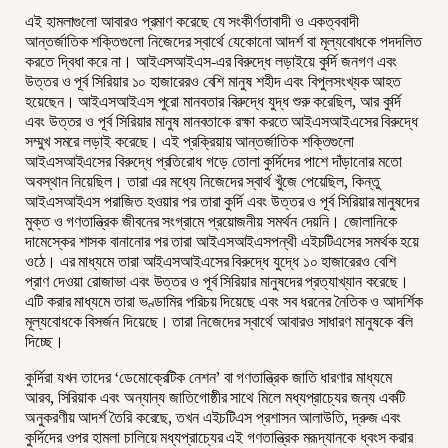
এই হামলাগুলো আবারও প্রমাণ করেছে যে সংকীর্ণতাবাদী ও একত্ববাদী
আন্তর্জাতিক শক্তিগুলো নিজেদের স্বার্থে যেকোনো আদর্শ বা মূল্যবোধকে পদদলিত
করতে দ্বিধা করে না। আইএসআইএস-এর বিরুদ্ধে লড়াইয়ে কুর্দি জনগণ এবং
উত্তর ও পূর্ব সিরিয়ার ১০ হাজারেরও বেশি মানুষ শহীদ এবং বিপুলসংখ্যক আহত
হয়েছেন। আইএসআইএস পুরো মানবতার বিরুদ্ধে যুদ্ধ শুরু করেছিল, আর কুর্দি
এবং উত্তর ও পূর্ব সিরিয়ার মানুষ মানবতাকে রক্ষা করতে আইএসআইএসের বিরুদ্ধে
সম্মুখ সমরে লড়াই করেছে। এই প্রক্রিয়ায় আন্তর্জাতিক শক্তিগুলো
আইএসআইএসের বিরুদ্ধে প্রতিরোধ গড়ে তোলা কুর্দিদের পাশে দাঁড়ানোর মতো
অবস্থান নিয়েছিল। তারা এর মধ্যে নিজেদের স্বার্থ খুঁজে পেয়েছিল, কিন্তু
আইএসআইএস পরাজিত হওয়ার পর তারা কুর্দি এবং উত্তর ও পূর্ব সিরিয়ার মানুষদের
মুক্ত ও গণতান্ত্রিক জীবনের সংগ্রামে প্রয়োজনীয় সমর্থন দেয়নি। জোলানিকে
দামেস্কের শাসক বানানোর পর তারা আইএসআইএসপন্থী এইচটিএসের সমর্থক হয়ে
ওঠে। এর মাধ্যমে তারা আইএসআইএসের বিরুদ্ধে যুদ্ধে ১০ হাজারেরও বেশি
প্রাণ দেওয়া রোজাভা এবং উত্তর ও পূর্ব সিরিয়ার মানুষদের প্রত্যাখ্যান করেছে।
এটি করার মাধ্যমে তারা ভণ্ডামির পরিচয় দিয়েছে এবং সব ধরনের নৈতিক ও আদর্শিক
মূল্যবোধকে বিসর্জন দিয়েছে। তারা নিজেদের স্বার্থে আবারও সাধারণ মানুষকে বলি
দিচ্ছে।
কুর্দিরা যখন তাদের ‘ডেমোক্রেটিক নেশন’ বা গণতান্ত্রিক জাতি ধারণার মাধ্যমে
আরব, সিরিয়াক এবং অন্যান্য জাতিগোষ্ঠীর সাথে মিলে মধ্যপ্রাচ্যের জন্য একটি
অনুকরণীয় আদর্শ তৈরি করেছে, তখন এইচটিএস প্রশাসন আলাউতি, দ্রুজ এবং
কুর্দিদের ওপর হামলা চালিয়ে মধ্যপ্রাচ্যের এই গণতান্ত্রিক মরূদ্যানকে ধ্বংস করার