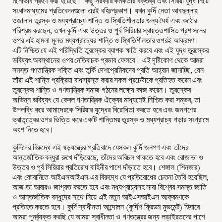
মনোভাব গ্রহণ করা হয়েছে। কিছু সরকারি কর্মকর্তার বক্তব্য এবং সিরিয়া যুদ্ধ নিয়ে
সংবাদমাধ্যমের প্রতিবেদনগুলো এরই বহিঃপ্রকাশ। যখন কুর্দি নেতা আবদুল্লাহ
ওজালান তুরস্ক ও মধ্যপ্রাচ্যে শান্তি ও স্থিতিশীলতার জন্য ধৈর্য এবং কঠোর
পরিশ্রম করছেন, তখন কুর্দি এবং উত্তর ও পূর্ব সিরিয়ার স্বায়ত্তশাসিত প্রশাসনের
ওপর এই হামলা মূলত মধ্যপ্রাচ্যের শান্তি ও স্থিতিশীলতার ওপরই আক্রমণ।
এটি নিশ্চিত যে এই পরিস্থিতি তুরস্কের ব্যাপক ক্ষতি করবে এবং এই যুদ্ধ তুরস্কের
ভবিষ্যৎ অবস্থানের ওপর নেতিবাচক প্রভাব ফেলবে। এই দৃষ্টিকোণ থেকে আমরা
সমস্ত গণতান্ত্রিক শক্তি এবং তুর্কি দেশপ্রেমিকদের প্রতি আহ্বান জানাচ্ছি, যেন
তাঁরা এই শান্তি প্রক্রিয়া বাধাগ্রস্ত করার সকল প্রচেষ্টাকে প্রতিহত করেন এবং
তুরস্কের শান্তি ও গণতান্ত্রিক সমাজ গঠনের লক্ষ্যে কাজ করেন। তুরস্কের
অভিন্ন ভবিষ্যৎ যে কেবল গণতান্ত্রিক ঐক্যের মাধ্যমেই নিশ্চিত করা সম্ভব, তা
উপলব্ধি করে আমাদেরকে সিরিয়ার যুদ্ধের বিরোধিতা করতে হবে এবং জনগণের
ভ্রাতৃত্বের ওপর ভিত্তি করে একটি শান্তিময় তুরস্ক ও মধ্যপ্রাচ্য গড়ার সংগ্রামে
অংশ নিতে হবে।
কুর্দিদের বিরুদ্ধে এই ষড়যন্ত্রের প্রতিবাদে যেসকল কুর্দি জনগণ এবং তাঁদের
আন্তর্জাতিক বন্ধুরা রুখে দাঁড়িয়েছে, তাঁদের অবিচল থাকতে হবে এবং রোজাভা ও
উত্তর ও পূর্ব সিরিয়ার প্রতিরোধ বাহিনীর পাশে দাঁড়াতে হবে। শেঙ্গাল (শিনজার)
এবং কোবানিতে আইএসআইএস-এর বিরুদ্ধে যে প্রতিরোধের চেতনা তৈরি হয়েছিল,
আজ তা আবারও জাগ্রত করতে হবে এবং মধ্যপ্রাচ্যসহ সারা বিশ্বের সমস্ত জাতি
ও আন্তর্জাতিক বন্ধুদের সাথে নিয়ে এই নতুন আইএসআইএস আক্রমণকে
প্রতিহত করতে হবে। কুর্দি স্বাধীনতা আন্দোলন (কুর্দিশ ফ্রিডম মুভমেন্ট) হিসাবে
আমরা পুনর্ব্যক্ত করছি যে আমরা স্বাধীনতা ও গণতন্ত্রের জন্য লড়াইরতদের পাশে