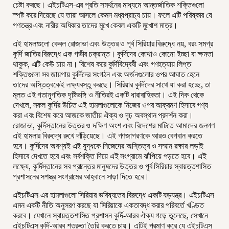
চেষ্টা করছে। এইচটিএস-এর প্রতি সমর্থনের মাধ্যমে আন্তর্জাতিক শক্তিগুলো
স্পষ্ট করে দিয়েছে যে তারা আসলে কেমন মধ্যপ্রাচ্য চায়। ফলে এটি পরিষ্কার যে
গণতন্ত্র এবং নারীর অধিকার তাদের মুখে কেবল একটি মুখোশ মাত্র।
এই হামলাগুলো কেবল রোজাভা এবং উত্তর ও পূর্ব সিরিয়ার বিরুদ্ধে নয়, বরং সমগ্র
কুর্দি জাতির বিরুদ্ধে এক গভীর চক্রান্ত। কুর্দিদের কোথাও কোনো ইচ্ছা বা ক্ষমতা
থাকুক, এটি কেউ চায় না। বিশেষ করে কুর্দিবিদ্বেষী এবং গণহত্যায় লিপ্ত
শক্তিগুলো সব জায়গায় কুর্দিদের সংগঠন এবং অর্জনগুলোর ওপর আঘাত হেনে
তাদের অস্তিত্বকেই লক্ষ্যবস্তু করছে। সিরিয়ার কুর্দিদের সাথে যা করা হচ্ছে, তা
মূলত এই গতানুগতিক দৃষ্টিভঙ্গি ও নীতিরই একটি ধারাবাহিকতা। এই দিক থেকে
দেখলে, সকল কুর্দির উচিত এই হামলাগুলোকে নিজের ওপর আক্রমণ হিসাবে গণ্য
করা এবং বিশেষ করে আজকে জাতীয় ঐক্য ও দৃঢ় অবস্থান প্রদর্শন করা।
রোজাভা, কুর্দিস্তানের উত্তর ও দক্ষিণ অংশ এবং বিদেশের মাটিতে আমাদের জনগণ
এই হামলার বিরুদ্ধে রুখে দাঁড়িয়েছে। এই গণজাগরণকে আরও বেগবান করতে
হবে। কুর্দিদের অবশ্যই এই যুদ্ধকে নিজেদের অস্তিত্ব ও সম্মান রক্ষার লড়াই
হিসাবে দেখতে হবে এবং সর্বশক্তি দিয়ে এই সংগ্রামে ঝাঁপিয়ে পড়তে হবে। এই
লক্ষ্যে, কুর্দিস্তানের সব প্রান্তের মানুষদের উত্তর ও পূর্ব সিরিয়ার স্বায়ত্তশাসিত
প্রশাসনের সশস্ত্র সংগ্রামের আহ্বানে সাড়া দিতে হবে।
এইচটিএস-এর হামলাগুলো সিরিয়ার ভবিষ্যতের বিরুদ্ধে একটি ষড়যন্ত্র। এইচটিএস
এমন একটি নীতি অনুসরণ করছে যা সিরিয়াকে একতাবদ্ধ করার পরিবর্তে খণ্ডিত
করবে। যেখানে স্বায়ত্তশাসিত প্রশাসন কুর্দি-আরব ঐক্য গড়ে তুলেছে, সেখানে
এইচটিএস কুর্দি-আরব শত্রুতা তৈরি করতে চায়। এটিই প্রমাণ করে যে এইচটিএস