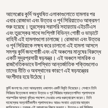
আলেপ্পোর কুর্দি অধ্যুষিত এলাকাগুলোতে হামলার পর
এবার রোজাভা এবং উত্তর ও পূর্ব সিরিয়াতেও আক্রমণ
শুরু হয়েছে। তুরস্কের সরাসরি সহায়তায় এইচটিএস
এবং তুরস্কের সাথে সংশ্লিষ্ট বিভিন্ন গোষ্ঠী ও ভাড়াটে
বাহিনী এই হামলাগুলো চালাচ্ছে। রোজাভা এবং উত্তর
ও পূর্ব সিরিয়াকে লক্ষ্য করে চালানো এই হামলা আসলে
সমগ্র কুর্দি জনগোষ্ঠী এবং এই অঞ্চলের মানুষের বিরুদ্ধে
একটি সুদূরপ্রসারী ষড়যন্ত্র। এই অঞ্চলে সামরিক ও
রাজনৈতিকভাবে উপস্থিত আন্তর্জাতিক শক্তিগুলোও
তাদের নীতি ও অবস্থানের কারণে এই ষড়যন্ত্রের
অংশীদার হয়ে উঠেছে।
কুর্দি জনগণের নেতা আবদুল্লাহ ওজালান একটি বিবৃতি দিয়েছেন। সেখানে তিনি
সিরিয়ার উত্তেজনা কমাতে উত্তর ও পূর্ব সিরিয়ার স্বায়ত্তশাসিত প্রশাসনকে
পারস্পরিক আস্থা বৃদ্ধির পদক্ষেপ নেওয়ার ওপর গুরুত্বারোপ করেন। তিনি
দামেস্কের অন্তর্বর্তীকালীন প্রশাসনকেও আরও সংঘাত এড়ানোর আহ্বান
জানিয়েছেন। তুরস্ক এই আহ্বানের বিষয়ে অবগত। উত্তর ও পূর্ব সিরিয়ার