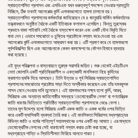
স্বায়ত্তশাসিত প্রশাসন এবং এসডিএফ যখন গুরুত্বপূর্ণ পদক্ষেপ নেওয়ার প্রস্তুতি
নিচ্ছিল, ঠিক তখনই আলেপ্পোর কুর্দি এলাকাগুলোতে হামলা চালানো হয়।
স্বায়ত্তশাসিত প্রশাসনের কর্মকর্তারা জানিয়েছেন যে ৪ জানুয়ারি মার্কিন কর্মকর্তাদের
তত্ত্বাবধানে অনুষ্ঠিত বৈঠকে একটি ইতিবাচক ফলাফল এসেছিল। কিন্তু তুরস্কের
প্রভাবে থাকা শাইবানি সেই বৈঠকে হস্তক্ষেপ করেন এবং একটি যৌথ বিবৃতি দিতে
বাধা দেন। এভাবে সমঝোতা ও চুক্তির প্রচেষ্টাকে নস্যাৎ করে দেওয়া হয় এবং
আলেপ্পোর কুর্দি এলাকাগুলোতে আক্রমণ করা হয়। এটি প্রমাণ করে যে হামলাগুলো
পূর্বপরিকল্পিত ছিল এবং আলোচনাকে কেবল কালক্ষেপণের কৌশল হিসাবে ব্যবহার
করা হয়েছে।
এই যুদ্ধ পরিকল্পনা ও বাস্তবায়নে তুরস্ক সরাসরি জড়িত। শুরু থেকেই এইচটিএস
নেতা জোলানি একটি প্রতিক্রিয়াশীল ও একত্ববাদী মানসিকতা নিয়ে কুর্দিদের
ক্রমাগত হুমকি দিয়ে আসছেন। তিনি উত্তর ও পূর্ব সিরিয়ার স্বায়ত্তশাসিত
প্রশাসনের সমঝোতার প্রচেষ্টায় সাড়া দিতে অস্বীকার করেছেন এবং তাঁর দমনমূলক
শাসন মেনে নেওয়ার দাবি তুলেছেন। এই হামলাগুলোর লক্ষ্য হলো কুর্দি, আরব,
সিরিয়াক এবং অন্যান্য জাতিগোষ্ঠীর সমন্বয়ে ‘ডেমোক্রেটিক নেশন’ বা গণতান্ত্রিক
জাতি ধারণার ভিত্তিতে প্রতিষ্ঠিত স্বায়ত্তশাসিত প্রশাসনকে ভেঙে ফেলা।
তাদের মূল উদ্দেশ্য হলো সিরিয়ায় একটি একক জাতি ও একক ধর্মের ওপর ভিত্তি
করে একটি ফ্যাসিবাদী ব্যবস্থা তৈরি করা। এই মানসিকতা সিরিয়াসহ মধ্যপ্রাচ্যের
বিভিন্ন জাতি ও ধর্মের শান্তিপূর্ণ সহাবস্থানের ওপর একটি বড় আঘাত। এর মাধ্যমে
ডেমোক্রেটিক নেশনের সেই ধারণাকেই নস্যাৎ করার চেষ্টা করা হচ্ছে, যা
মধ্যপ্রাচ্যে শান্তি ও স্থিতিশীলতা ফিরিয়ে আনতে পারত।