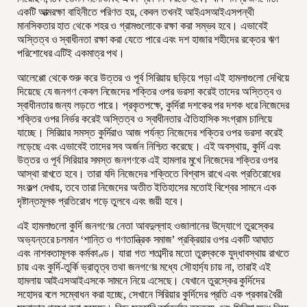
একটি আত্মরক্ষা বাহিনীতে পরিণত হয়, কেবল তখনই আইএসআইএসপন্থী
মানসিকতার হাত থেকে শহর ও গ্রামগুলোকে রক্ষা করা সম্ভব হবে। এভাবেই
অস্তিত্ব ও স্বাধীনতা রক্ষা করা যেতে পারে এবং দশ হাজার শহীদের রক্তের ঋণ
পরিশোধের এটিই একমাত্র পথ।
আলেপ্পো থেকে শুরু করে উত্তর ও পূর্ব সিরিয়ায় ছড়িয়ে পড়া এই হামলাগুলো দেখিয়ে
দিয়েছে যে জনগণ কেবল নিজেদের শক্তির ওপর ভরসা করেই তাদের অস্তিত্ব ও
স্বাধীনতার জন্য লড়তে পারে। প্রকৃতপক্ষে, কুর্দিরা দশকের পর দশক ধরে নিজেদের
শক্তির ওপর নির্ভর করেই অস্তিত্ব ও স্বাধীনতার ঐতিহাসিক সংগ্রাম চালিয়ে
যাচ্ছে। সিরিয়ার সমস্ত কুর্দিরাও আজ পর্যন্ত নিজেদের শক্তির ওপর ভরসা করেই
লড়েছে এবং এভাবেই তাদের সব অর্জন নিশ্চিত করেছে। এই অবস্থায়, কুর্দি এবং
উত্তর ও পূর্ব সিরিয়ার সমস্ত জনগণকে এই হামলার মুখে নিজেদের শক্তির ওপর
আস্থা রাখতে হবে। তারা যদি নিজেদের শক্তিতে বিশ্বাস রাখে এবং প্রতিরোধের
সংকল্প দেখায়, তবে তারা নিজেদের অতীত ইতিহাসের মতোই বিশ্বের সামনে এক
দৃষ্টান্তমূলক প্রতিরোধ গড়ে তুলবে এবং জয়ী হবে।
এই হামলাগুলো কুর্দি জনগণের নেতা আবদুল্লাহ ওজালানের উদ্যোগে তুরস্কের
অভ্যন্তরে চলমান ‘শান্তি ও গণতান্ত্রিক সমাজ’ প্রক্রিয়ার ওপর একটি আঘাত
এবং নাশকতামূলক কর্মকাণ্ড। যারা গত শতাব্দীর মতো তুরস্ককে যুদ্ধাবস্থায় রাখতে
চায় এবং কুর্দি-তুর্কি ভ্রাতৃত্ব তথা জনগণের মধ্যে সৌহার্দ্য চায় না, তারাই এই
হামলায় আইএসআইএসকে সামনে নিয়ে এসেছে। যেখানে তুরস্কের কুর্দিদের
সহোদর বলে সম্বোধন করা হচ্ছে, সেখানে সিরিয়ার কুর্দিদের প্রতি এক প্রকার বৈরী