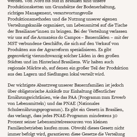
werden. Von Nord bis Süd in Brasilien sind unsere
Produktionsketten um Grundsätze der Bodenerhaltung,
richtiges Management, verantwortungsvolle
Produktionsmethoden und die Nutzung unserer eigenen
Verteilungskanäle organisiert, um Lebensmittel auf die Tische
der Brasilianer*innen zu bringen. Bei der Verteilung verlassen
wir uns auf die Armazéns do Campos – Bauernläden – mit der
MST verbundene Geschäfte, die sich auf den Verkauf von
Produkten aus der Agrarreform spezialisieren. Es gibt
gegenwärtig vierundzwanzig solcher Läden in den großen
Städten und im Hinterland Brasiliens. Wir halten auch
regionale Märkte ab, auf denen ein großer Teil der Produktion
aus den Lagern und Siedlungen lokal verteilt wird.
Der wichtigste Absatzweg unserer Bauernfamilien ist jedoch
über obligatorische Ankäufe zur Einhaltung öffentlicher
Ernährungsrichtlinien, wie das PAA (Programm zum Erwerb
von Lebensmitteln) und das PNAE (Nationales
Schulernährungsprogramm). Es gibt ein Gesetz in Brasilien,
das verlangt, dass jedes PNAE-Programm mindestens 30
Prozent seiner Lebensmittelressourcen von kleinen
Familienbetrieben kaufen muss. Obwohl dieses Gesetz nicht
immer befolgt wird, garantieren diese Gesetze die Verteilung