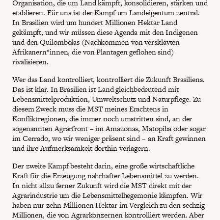
Organisation, die um Land kämpft, konsolidieren, stärken und
etablieren. Für uns ist der Kampf um Landeigentum zentral.
In Brasilien wird um hundert Millionen Hektar Land
gekämpft, und wir müssen diese Agenda mit den Indigenen
und den Quilombolas (Nachkommen von versklavten
Afrikanern*innen, die von Plantagen geflohen sind)
rivalisieren.
Wer das Land kontrolliert, kontrolliert die Zukunft Brasiliens.
Das ist klar. In Brasilien ist Land gleichbedeutend mit
Lebensmittelproduktion, Umweltschutz und Naturpflege. Zu
diesem Zweck muss die MST meines Erachtens in
Konfliktregionen, die immer noch umstritten sind, an der
sogenannten Agrarfront – im Amazonas, Matopiba oder sogar
im Cerrado, wo wir weniger präsent sind – an Kraft gewinnen
und ihre Aufmerksamkeit dorthin verlagern.
Der zweite Kampf besteht darin, eine große wirtschaftliche
Kraft für die Erzeugung nahrhafter Lebensmittel zu werden.
In nicht allzu ferner Zukunft wird die MST direkt mit der
Agrarindustrie um die Lebensmittelhegemonie kämpfen. Wir
haben nur zehn Millionen Hektar im Vergleich zu den sechzig
Millionen, die von Agrarkonzernen kontrolliert werden. Aber