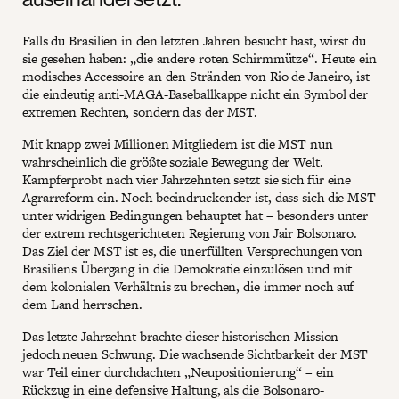
Falls du Brasilien in den letzten Jahren besucht hast, wirst du
sie gesehen haben: „die andere roten Schirmmütze“. Heute ein
modisches Accessoire an den Stränden von Rio de Janeiro, ist
die eindeutig anti-MAGA-Baseballkappe nicht ein Symbol der
extremen Rechten, sondern das der MST.
Mit knapp zwei Millionen Mitgliedern ist die MST nun
wahrscheinlich die größte soziale Bewegung der Welt.
Kampferprobt nach vier Jahrzehnten setzt sie sich für eine
Agrarreform ein. Noch beeindruckender ist, dass sich die MST
unter widrigen Bedingungen behauptet hat – besonders unter
der extrem rechtsgerichteten Regierung von Jair Bolsonaro.
Das Ziel der MST ist es, die unerfüllten Versprechungen von
Brasiliens Übergang in die Demokratie einzulösen und mit
dem kolonialen Verhältnis zu brechen, die immer noch auf
dem Land herrschen.
Das letzte Jahrzehnt brachte dieser historischen Mission
jedoch neuen Schwung. Die wachsende Sichtbarkeit der MST
war Teil einer durchdachten „Neupositionierung“ – ein
Rückzug in eine defensive Haltung, als die Bolsonaro-