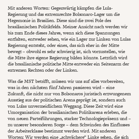
Mit anderen Worten: Gegenwärtig kämpfen die Lula-
Regierung und das extremrechte Bolsonaro-Lager um die
Hegemonie in Brasilien. Diese sind die zwei Pole des
brasilianischen Politikfelds. Meiner Ansicht nach werden wir
bis zum Ende dieses Jahres, wenn sich diese Spannungen
entfalten, entweder sehen, wie ein Lager zur Linken von Lulas
Regierung entsteht, oder eines, das sich eher in der Mitte
bewegt – obwohl es sehr schwierig ist, sich vorzustellen, wie
die Mitte ihre eigene Regierung bilden könnte. Letztlich wird
die brasilianische politische Mitte entweder ein Seitenarm der
extremen Rechten oder der Linken.
Was die MST betrifft, müssen wir uns auf alles vorbereiten,
was in den nächsten fünf Jahren passieren wird – eine
Zukunft, die nicht nur von Bolsonaros juristisch erzwungenem
Ausstieg aus der politischen Arena geprägt ist, sondern auch
von Lulas unvermeidlichem Weggang. Diese Zeit wird eine
Umorganisation der brasilianischen Politikarena erleben, die
von neuen Parteiführungen, starker Technologiepräsenz und –
zu unserer besonderen Sorge – dem Schwinden des Einflusses
der Arbeiterklasse bestimmt werden wird. Mit anderen
Worten: Wir werden eine „schwächere“ Linke sehen, die sich