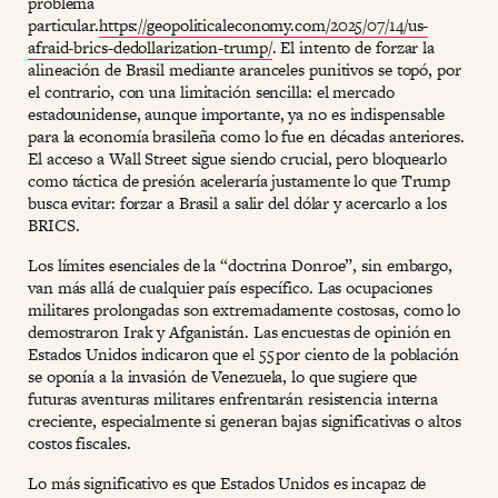
problema
particular.
https://geopoliticaleconomy.com/2025/07/14/us-
afraid-brics-dedollarization-trump/
. El intento de forzar la
alineación de Brasil mediante aranceles punitivos se topó, por
el contrario, con una limitación sencilla: el mercado
estadounidense, aunque importante, ya no es indispensable
para la economía brasileña como lo fue en décadas anteriores.
El acceso a Wall Street sigue siendo crucial, pero bloquearlo
como táctica de presión aceleraría justamente lo que Trump
busca evitar: forzar a Brasil a salir del dólar y acercarlo a los
BRICS.
Los límites esenciales de la “doctrina Donroe”, sin embargo,
van más allá de cualquier país específico. Las ocupaciones
militares prolongadas son extremadamente costosas, como lo
demostraron Irak y Afganistán. Las encuestas de opinión en
Estados Unidos indicaron que el 55 por ciento de la población
se oponía a la invasión de Venezuela, lo que sugiere que
futuras aventuras militares enfrentarán resistencia interna
creciente, especialmente si generan bajas significativas o altos
costos fiscales.
Lo más significativo es que Estados Unidos es incapaz de