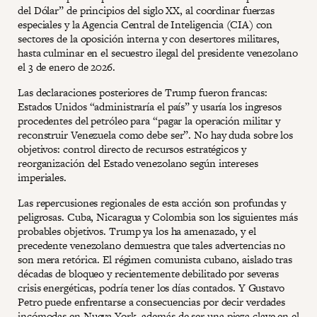
del Dólar” de principios del siglo XX, al coordinar fuerzas
especiales y la Agencia Central de Inteligencia (CIA) con
sectores de la oposición interna y con desertores militares,
hasta culminar en el secuestro ilegal del presidente venezolano
el 3 de enero de 2026.
Las declaraciones posteriores de Trump fueron francas:
Estados Unidos “administraría el país” y usaría los ingresos
procedentes del petróleo para “pagar la operación militar y
reconstruir Venezuela como debe ser”. No hay duda sobre los
objetivos: control directo de recursos estratégicos y
reorganización del Estado venezolano según intereses
imperiales.
Las repercusiones regionales de esta acción son profundas y
peligrosas. Cuba, Nicaragua y Colombia son los siguientes más
probables objetivos. Trump ya los ha amenazado, y el
precedente venezolano demuestra que tales advertencias no
son mera retórica. El régimen comunista cubano, aislado tras
décadas de bloqueo y recientemente debilitado por severas
crisis energéticas, podría tener los días contados. Y Gustavo
Petro puede enfrentarse a consecuencias por decir verdades
incómodas en Nueva York, además de ser una pieza clave en el