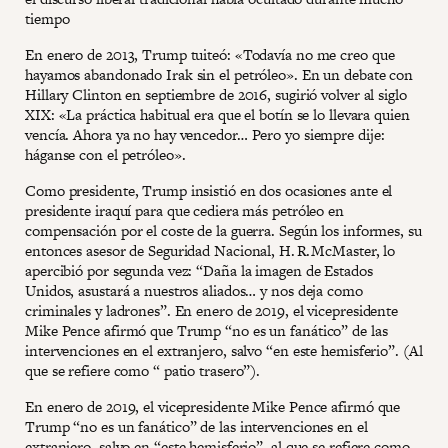
tiempo
En enero de 2013, Trump tuiteó: «Todavía no me creo que
hayamos abandonado Irak sin el petróleo». En un debate con
Hillary Clinton en septiembre de 2016, sugirió volver al siglo
XIX: «La práctica habitual era que el botín se lo llevara quien
vencía. Ahora ya no hay vencedor… Pero yo siempre dije:
háganse con el petróleo».
Como presidente, Trump insistió en dos ocasiones ante el
presidente iraquí para que cediera más petróleo en
compensación por el coste de la guerra. Según los informes, su
entonces asesor de Seguridad Nacional, H. R. McMaster, lo
apercibió por segunda vez: “Daña la imagen de Estados
Unidos, asustará a nuestros aliados… y nos deja como
criminales y ladrones”. En enero de 2019, el vicepresidente
Mike Pence afirmó que Trump “no es un fanático” de las
intervenciones en el extranjero, salvo “en este hemisferio”. (Al
que se refiere como “ patio trasero”).
En enero de 2019, el vicepresidente Mike Pence afirmó que
Trump “no es un fanático” de las intervenciones en el
extranjero, salvo en “este hemisferio”, al que se refiere como