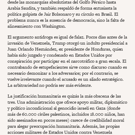
desde las monarquías absolutistas del Golfo Pérsico hasta
Arabia Saudita, y también respaldó de forma entusiasta la
política golpista de Jair Bolsonaro y su círculo en Brasil. El
problema nunca es la ausencia de democracia, sino la falta de
alineamiento con Washington.
El argumento antidroga es igual de falaz. Pocos días antes de la
invasión de Venezuela, Trump otorgó un indulto presidencial a
Juan Orlando Hernández, ex presidente de Honduras, quien
había sido juzgado y condenado en Estados Unidos por
conspiración por participar en el narcotráfico a gran escala. El
contrabando de estupefacientes sirve como discurso cuando es
necesario demonizar a los adversarios; por el contrario, se
vuelve irrelevante cuando el acusado es un aliado estratégico.
La arbitrariedad no podría ser más evidente.
La justificación humanitaria es quizás la más obscena de las
tres. Una administración que ofrece apoyo militar, diplomático
y político incondicional al genocidio israelí en Gaza (donde
más de 60.000 civiles palestinos, incluidos 18.000 niños, han
sido asesinados en pocos meses) carece de credibilidad moral
para alegar preocupación humanitaria. Además, las propias
acciones militares de Estados Unidos contra Venezuela