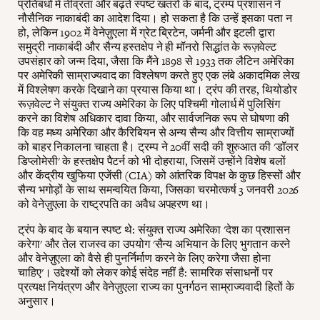
प्रतिबंधों में तीव्रता और बढ़ते स्पष्ट खतरों के बाद, ट्रम्प प्रशासन ने
नौसैनिक नाकाबंदी का आदेश दिया। हो सकता है कि उन्हें इसका पता न
हो, लेकिन 1902 में वेनेज़ुएला में ग्रेट ब्रिटेन, जर्मनी और इटली द्वारा
समुद्री नाकाबंदी और सैन्य हस्तक्षेप ने ही मॉनरो सिद्धांत के रूज़वेल्ट
उपसंहार को जन्म दिया, जैसा कि मैंने 1898 से 1933 तक लैटिन अमेरिका
पर अमेरिकी साम्राज्यवाद का विश्लेषण करते हुए एक लंबे अकादमिक लेख
में विश्लेषण करके दिखाने का प्रयास किया था। ट्रंप की तरह, थियोडोर
रूज़वेल्ट ने संयुक्त राज्य अमेरिका के लिए पश्चिमी गोलार्ध में पुलिसिंग
करने का विशेष अधिकार दावा किया, और सार्वजनिक रूप से घोषणा की
कि वह मध्य अमेरिका और कैरिबियन से अन्य सैन्य और वित्तीय साम्राज्यों
को बाहर निकालना चाहता है। ट्रम्प ने 20वीं सदी की शुरुआत की 'डॉलर
डिप्लोमेसी' के हस्तक्षेप पैटर्न को भी दोहराया, जिसमें उन्होंने विशेष बलों
और केंद्रीय खुफिया एजेंसी (CIA) को आंतरिक विपक्ष के कुछ हिस्सों और
सैन्य भगोड़ों के साथ समन्वयित किया, जिसका चरमोत्कर्ष 3 जनवरी 2026
को वेनेज़ुएला के राष्ट्रपति का अवैध अपहरण था।
ट्रंप के बाद के बयान स्पष्ट थे: संयुक्त राज्य अमेरिका 'देश का प्रशासन
करेगा' और तेल राजस्व का उपयोग 'सैन्य अभियान के लिए भुगतान करने
और वेनेज़ुएला को वैसे ही पुनर्निर्माण करने के लिए करेगा जैसा होना
चाहिए'। उद्देश्यों को लेकर कोई संदेह नहीं है: सामरिक संसाधनों पर
प्रत्यक्ष नियंत्रण और वेनेज़ुएला राज्य का पुनर्गठन साम्राज्यवादी हितों के
अनुसार।