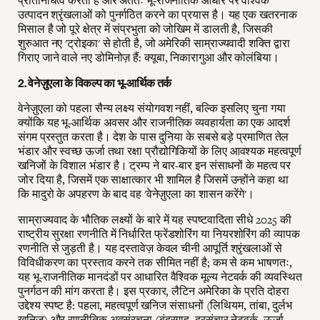
प्रतिनिधित्व करता है और अंततः भू-राजनीतिक आधार पर वैश्विक
उत्पादन श्रृंखलाओं को पुनर्गठित करने का प्रयास है। यह एक खतरनाक
मिसाल है जो पूरे क्षेत्र में संप्रभुता को जोखिम में डालती है, जिसकी
शुरुआत नए 'ट्रोइका' से होती है, जो अमेरिकी साम्राज्यवादी शक्ति द्वारा
गिराए जाने वाले नए डोमिनोज़ हैं: क्यूबा, निकारागुआ और कोलंबिया।
2. वेनेज़ुएला के विकल्प का भू-आर्थिक तर्क
वेनेज़ुएला को पहला सैन्य लक्ष्य संयोगवश नहीं, बल्कि इसलिए चुना गया
क्योंकि यह भू-आर्थिक अवसर और राजनीतिक व्यवहार्यता का एक आदर्श
संगम प्रस्तुत करता है। देश के पास दुनिया के सबसे बड़े प्रमाणित तेल
भंडार और स्वच्छ ऊर्जा तथा रक्षा प्रौद्योगिकियों के लिए आवश्यक महत्वपूर्ण
खनिजों के विशाल भंडार है। ट्रम्प ने बार-बार इन संसाधनों के महत्व पर
जोर दिया है, जिसमें एक साक्षात्कार भी शामिल है जिसमें उन्होंने कहा था
कि मादुरो के अपहरण के बाद वह 'वेनेज़ुएला का शासन करेंगे'।
साम्राज्यवाद के भौतिक लक्ष्यों के बारे में यह स्पष्टवादिता सीधे 2025 की
राष्ट्रीय सुरक्षा रणनीति में निर्धारित फ्रेंडशोरिंग या नियरशोरिंग की व्यापक
रणनीति से जुड़ती है। यह दस्तावेज़ केवल चीनी आपूर्ति श्रृंखलाओं से
विविधीकरण का प्रस्ताव करने तक सीमित नहीं है; कम से कम भाषणतः,
यह भू-राजनीतिक मानदंडों पर आधारित वैश्विक मूल्य नेटवर्क की व्यवस्थित
पुनर्गठन की मांग करता है। इस प्रकार, लैटिन अमेरिका के प्रति दोहरा
उद्देश्य स्पष्ट है: पहला, महत्वपूर्ण खनिज संसाधनों (लिथियम, तांबा, दुर्लभ
खनिज) और रणनीतिक अवसंरचना (बंदरगाह, दूरसंचार नेटवर्क, ऊर्जा