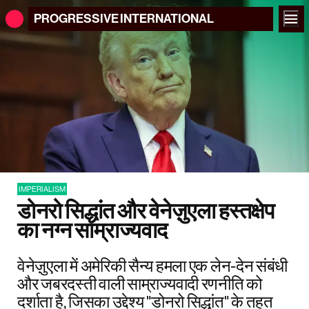
PROGRESSIVE
INTERNATIONAL
IMPERIALISM
डोनरो सिद्धांत और वेनेज़ुएला हस्तक्षेप
का नग्न साम्राज्यवाद
वेनेज़ुएला में अमेरिकी सैन्य हमला एक लेन-देन संबंधी
और जबरदस्ती वाली साम्राज्यवादी रणनीति को
दर्शाता है, जिसका उद्देश्य "डोनरो सिद्धांत" के तहत