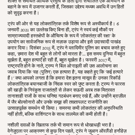
शक्ति से समर्थित आर्थिक प्रभुत्व के हितों द्वारा संचालित एक अभियान के
बहाने के रूप में उजागर करती हैं, जिसका उद्देश्य मध्यम अवधि में उन हितों
को सुदृढ़ करना है।
ट्रंप की ओर से यह लोकतांत्रिक तर्क विशेष रूप से अस्वीकार्य है। 6
जनवरी 2021 का उल्लेख किए बिना ही, ट्रंप ने स्वयं कई मौकों पर
साम्राज्यवादी हस्तक्षेपों के औचित्य के रूप में 'लोकतंत्र की रक्षा' के
उपयोग का सार्वजनिक रूप से मज़ाक उड़ाया और इसे उदारवादी पाखंड
करार दिया। दिसंबर 2015 में, ट्रंप ने व्लादिमीर पुतिन का बचाव करते हुए
कहा, 'हमारा देश भी बहुत से लोगों को मारता है'… इस समय दुनिया में बहुत
मूर्खता है, बहुत हत्याएँ हो रही हैं, बहुत मूर्खता है। फरवरी 2017 में,
राष्ट्रपति होने के नाते, ट्रम्प ने बिल ओ'राइली की उस आलोचना का
जवाब दिया कि 'वह (पुतिन) एक हत्यारा है', यह कहते हुए कि 'कई हत्यारे
हैं।' क्या आपको लगता है कि हमारा देश इतना मासूम है? उनका रिकॉर्ड
लोकतांत्रिक बयानबाजी के निंदक स्वर को पुष्ट करता है: ट्रम्प ने फारस
की खाड़ी के निरंकुश राजतंत्रों से लेकर सऊदी अरब तक मित्रवत
तानाशाही राजों के साथ घनिष्ठ गठबंधन बनाए रखे हैं, और उन्होंने ब्राज़ील
में जैर बोल्सोनारो और उनके समूह की तख्तापलट राजनीति का
उत्साहपूर्वक समर्थन भी किया। समस्या कभी लोकतंत्र की अनुपस्थिति
नहीं होती, बल्कि वाशिंगटन के साथ तालमेल की कमी होती है।
नशीली दवाओं के खिलाफ तर्क भी समान रूप से धोखाधड़ी भरा है।
वेनेज़ुएला पर आक्रमण से कुछ दिन पहले, ट्रंप ने जुआन ऑरलैंडो हर्नांडेज़