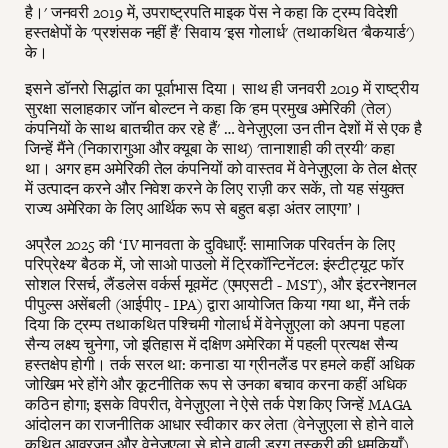
है।' जनवरी 2019 में, उपराष्ट्रपति माइक पेंस ने कहा कि ट्रम्प विदेशी
हस्तक्षेपों के 'प्रशंसक नहीं हैं' सिवाय 'इस गोलार्ध' (तथाकथित 'बैकयार्ड')
के।
इसने डॉनरो सिद्धांत का पूर्वाभास दिया। साथ ही जनवरी 2019 में राष्ट्रीय
सुरक्षा सलाहकार जॉन बोल्टन ने कहा कि 'हम प्रमुख अमेरिकी (तेल)
कंपनियों के साथ बातचीत कर रहे हैं' … वेनेज़ुएला उन तीन देशों में से एक है
जिन्हें मैंने (निकारागुआ और क्यूबा के साथ) 'तानाशाही की त्रयी' कहा
था। अगर हम अमेरिकी तेल कंपनियों को वास्तव में वेनेज़ुएला के तेल क्षेत्र
में उत्पादन करने और निवेश करने के लिए राज़ी कर सकें, तो यह संयुक्त
राज्य अमेरिका के लिए आर्थिक रूप से बहुत बड़ा अंतर लाएगा’।
अप्रैल 2025 की ‘IV मानवता के दुविधाएँ: सामाजिक परिवर्तन के लिए
परिप्रेक्ष्य' बैठक में, जो साओ पाउलो में ट्रिकॉन्टिनेंटल: इंस्टीट्यूट फॉर
सोशल रिसर्च, लैंडलेस वर्कर्स मूवमेंट (एमएसटी - MST), और इंटरनेशनल
पीपुल्स असेंबली (आईपीए - IPA) द्वारा आयोजित किया गया था, मैंने तर्क
दिया कि ट्रम्प तथाकथित पश्चिमी गोलार्ध में वेनेज़ुएला को अपना पहला
सैन्य लक्ष्य चुनेगा, जो इतिहास में दक्षिण अमेरिका में पहली प्रत्यक्ष सैन्य
हस्तक्षेप होगी। तर्क सरल था: कनाडा या ग्रीनलैंड पर हमले कहीं अधिक
जोखिम भरे होंगे और कूटनीतिक रूप से उनका बचाव करना कहीं अधिक
कठिन होगा; इसके विपरीत, वेनेज़ुएला ने ऐसे तर्क पेश किए जिन्हें MAGA
आंदोलन का राजनीतिक आधार स्वीकार कर लेता (वेनेज़ुएला से होने वाले
कथित आव्रजन और वेनेज़ुएला से होने वाली ड्रग तस्करी की धमकियाँ),