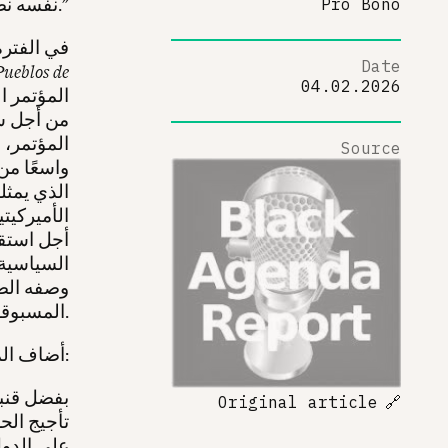
نفسه نضالات مناهضة للإمبريالية، بدءًا من توباك أمارو حتى يومنا هذا."
Pro Bono
Date
Pueblos de
04.02.2026
من أجل سي
المؤتمر، 
Source
واسعًا من 
الذي يمثل
الأميركيت
أجل استقل
السياسية ا
وصفه الصح
المسبوقة" للمشاركين في المؤتمر في مواجهة تهديد ريغان.
أضاف المحررون:
Original article
🔗
تأجيج الح
على الدول