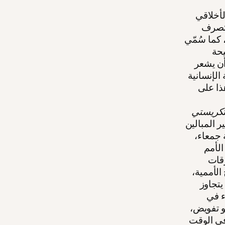
لأخلاقي
 تتصرف
كما سُمّي
يحة
ن يشعر
الإنسانية
ذا على
تكريستي
 المبالين
 جمعاء،
الأمم
رقات
الأممية،
يتجاوز
ء في
و تفويض،
 في الوقت