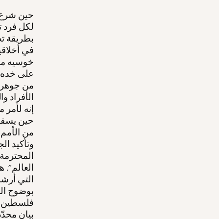
حين شرع إ
لكل فرد ت
بطريقة تج
في أخلاقي
خوسيه ما
على خده ب
من جوهر ا
الأفراد و
حين يسقط 
من الأمم 
وتأكيد ال
المحترمة 
العالم". 
التي أرشد
بوضوح الح
فلسطين أو
بيان محدّ