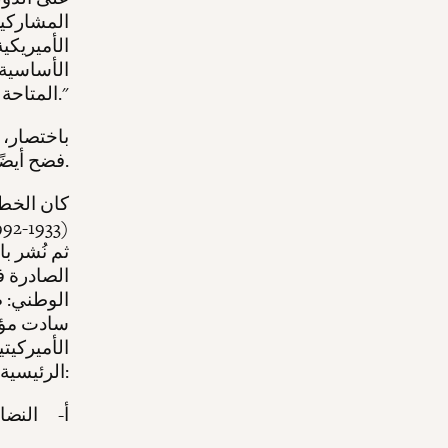
المشاركين
الأميريكي
الأساسية 
المتاحة لدينا للتغلب عليه."
باختصار، 
فضح أيضًا مواطن ضعفها وهشاشتها الكامنة.
كان الخطا
الوطني: ض
سادت مؤتم
الأميركيت
الرئيسية للتحرر الوطني:
أ‌- النضا