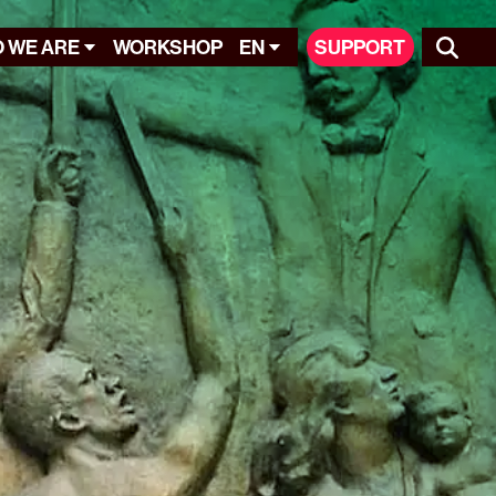
 WE ARE
WORKSHOP
EN
SUPPORT