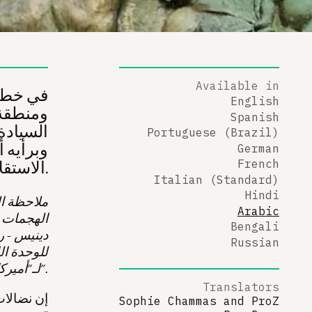
Available in
English
ومنطقة 
Spanish
السيادة 
Portuguese (Brazil)
وبرأيه أ
German
الاستقلال السياسي والاقتصادي الكامل عن الهيمنة الأميركية.
French
Italian (Standard)
Hindi
ملاحظة ال
Arabic
الهجمات و
Bengali
دينيس - ر
Russian
للوحدة ال
لـ"أميركا اللاتينية".
Translators
Sophie Chammas
and
ProZ