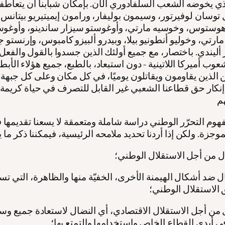
ذي يخوضه الشعب السلفادوري الآن. بإمكان شبابنا أن يتعاطفو
توسان لوفيرتور، وسيمون بوليفار، ورامون إيميتيريو بيتانس،
 هوستوس، وخوسيه مارتي، وأوغوستو سيزار ساندينو، وأوغوس
مارتي، وخوليو أنطونيو بيلا، وبيدرو ألبيزو كامبوس، وإرنستو ج
أليندي. باختصار، مع جميع أولئك الذين جسدوا بالقول والفعل
وب أميركا اللاتينية - دون استبعاد، بالطبع، جميع هؤلاء الأبط
 الذين يقاومون ويقاتلون يوميًا، في كل مكان وعلى كل جبهة 
نكار حق قطاعنا الشعبي غير القابل للتصرف في حياة كريمة
وم التحرّر الوطني دراسة شاملة ومتعمقة لا يسعنا تقديمها 
ل من أجل الاستقلال الوطني؛
ل ضد أشكال الهيمنة الأخرى، الخفيّة منها والظاهرة، التي ت
 الاستقلال الوطني؛
 من أجل الاستقلال الاقتصادي، أي النضال لاستعادة جميع وسائ
في أيدي القطاع الخاص واستخدامها والتمتع بها؛