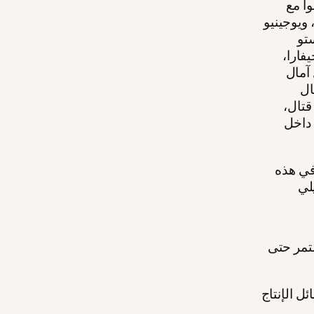
ا مع
 ويوجينيو
تو
يفارا،
 آمال
ال
قتال،
 داخل
في هذه
ستمر حتى
ل الإنتاج