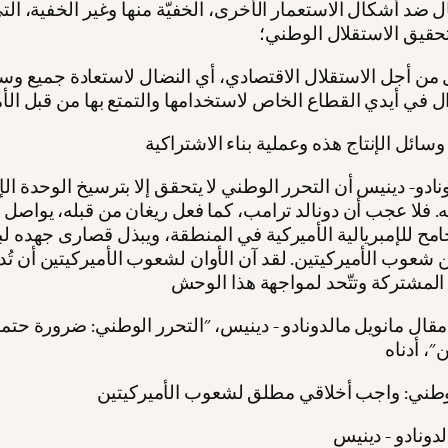
ل ضد أشكال الاستعمار الأخرى، الخفيّة منها وغير الخفية، ال
حقيق الاستقلال الوطني؛
 من أجل الاستقلال الاقتصادي، أي النضال لاستعادة جميع وسائ
زال في أيدي القطاع الخاص لاستخدامها والتمتع بها من قبل الأم
نادو- دينيس أن التحرر الوطني لا يتحقق إلا بترسيخ الوحدة الإ
ه. فلا عجب أن دونالد ترامب، كما فعل ريغان من قبله، يواصل
امح للإمبريالية الأميركية في المنطقة، ويبذل قصارى جهده لب
ين شعوب الأميركيتين. لقد آن الأوان لشعوب الأميركيتين أن تُ
مقال مانويل مالدونادو - دينيس، "التحرر الوطني: ضرورة حت
وطني: واجب أخلاقي مطلق لشعوب الأميركيتين
لدونادو - دينيس