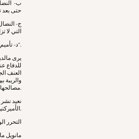
ب‌- النضا
حتى بعد ت
ج- النضال
التي لا ت
د- تأميم وسائل الإنتاج هذه وعملية بناء الاشتراكية".
يرى مالدو
للدفاع عن
العنف الج
والريبة ب
مصالحها المشتركة وتتّحد لمواجهة هذا الوحش.
نعيد نشر 
الأميركتين"، أدناه.
التحرر ال
مانويل ما