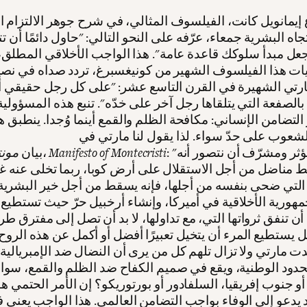
يمانويل كانت، الفيلسوف المثالي، في شرح جوهر الالتزام ا
جاه البشرية جمعاء، عرّفه على النحو التالي: "حاول دائمًا أن
عل مبدأ سلوكك قاعدة عامة". هذا الواجب الأخلاقي المطلق، 
ات هذا الفيلسوف الشهير من كونيغسبرغ، تردد صداه في نص
رتي الشهيرة في القرن التاسع عشر: "على كل رجل حقيقي أ
الصفعة التي يتلقاها رجل آخر على خدّه". تنبع هذه المسؤولية 
لتضامن الإنساني: مكافحة الظلم والقمع أينما وُجدا. ينطبق ه
الشعوب على حدّ سواء. لذا يقول لنا مارتي في
: "إنه لأمر مؤثر ومشرّف أن نتصور أنه
Manifesto of Montecristi
،
بيان
مون
مناضل من أجل الاستقلال على أرض كوبا، ربما تخلى عنه غير
التي ضحى بنفسه من أجلها، فإنه يسقط من أجل خير البشرية
جمهورية الأخلاقية في أميركا، وإنشاء أرخبيل حرّ حيث تستطيع 
أن تنفق ثرواتها التي، مع تداولها، لا بد أن تصل إلى مفترق ط
هل يستطيع المرء أن يتخيل تعبيرًا أفضل أو أكمل عن هذه الروح 
ت مارتي ولا تزال تلهم كل من يرى أن النضال ضد الإمبريالية 
دود الوطنية، ويقع في صميم الكفاح ضد الظلم والقمع، سوا
 جنوب إفريقيا، السلفادور أو بورتوريكو؟ إن الأمر الحتمي ه
د يدعو إلى الوفاء بواجب التضامن العالمي. هذا الواجب يعني