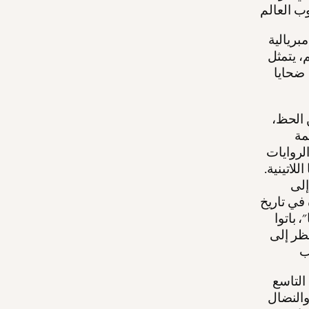
بريالية
، يتمثل
 ضحايا
ن الحظ،
مة
لروايات
لاتينية.
إلى
في تاريخ
 باتوا
نظر إلى
التاسع
والنضال