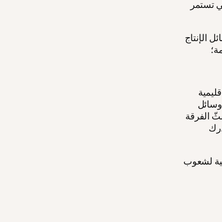
تي تستمر
ل الإنتاج
ة؛
قليمية
 وسائل
ثّ الفرقة
درك
مية لشعوب