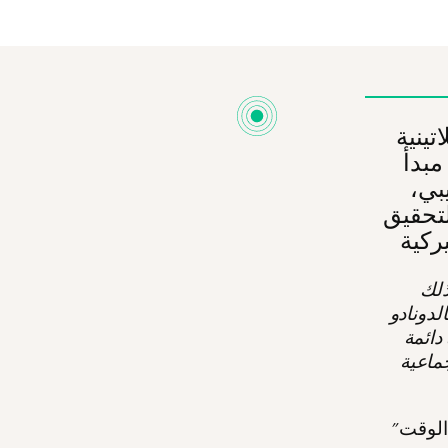
للاتينية
مبدأ
يبي،
لتحقيق
ذلك
لدونادو
دائمة
جماعية
"إن نضالات شعوب أميركا اللاتينية من أجل الاستقلال الوطني كانت في الوقت