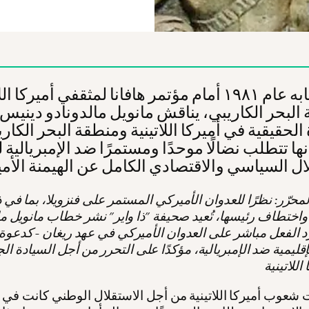
في خطابه عام ١٩٨١ أمام مؤتمر هافانا لمثقفي أميركا ا
البحر الكاريبي، يناقش مانويل مالدونادو دينيس 
الحقيقية في أميركا اللاتينية ومنطقة البحر الكار
نها تتطلب نضالًا موحدًا ومستمرًا ضد الإمبريالية 
محرّر: نظرًا للعدوان الأميركي المستمر على فنزويلا، بما في 
اختطاف رئيسها، تُعيد صحيفة "ذا واير" نشر خطاب مانويل ما
د الفعل مباشر على العدوان الأميركي في عهد ريغان - كدعوة 
إقليمية ضد الإمبريالية، مؤكدًا على التحرر من أجل السيادة ال