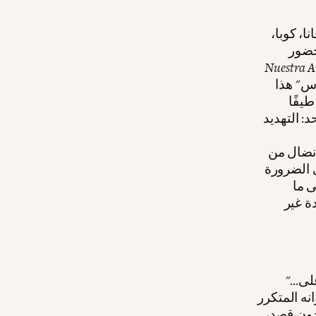
 هافانا، كوبا،
Nuestra A
س" هذا
يفًا
: التهديد
 نضال من
ى الضرورة
ى ما
ة غير
"...بفضل قنبلته النيوترونية، وتصعيده الهستيري لسباق التسلّح، وإصراره على
نه المتكرر
دون قصد،