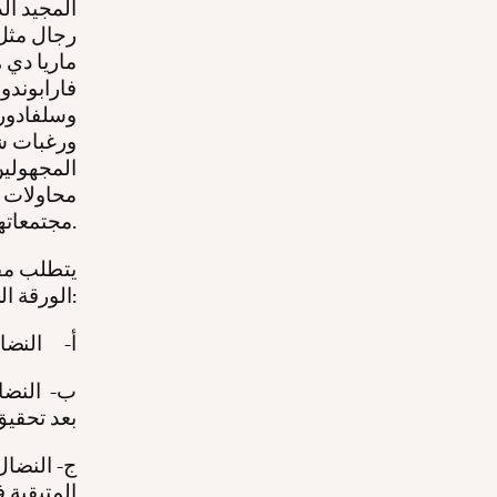
المجيد ال
رجال مثل 
ماريا دي
فارابوندو 
وسلفادور 
ورغبات شع
المجهولين
محاولات إ
مجتمعاتهم.
يتطلب مفه
الورقة الموجزة. ولكن إذا أردنا تحديد ملامحه الرئيسية، فيمكننا ذكر ما يلي:
أ‌- النضا
ب‌- النضا
بعد تحقيق
ج- النضال
المتبقية 