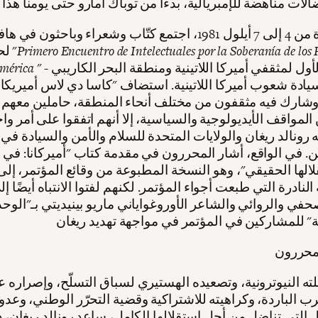
في الفترة من 4 إلى 7 أيلول 1981، اجتمع كتّاب وشعراء وباحثون في
Primero Encuentro de Intelectuales por la Soberanía de los 
لحضور "
" - المؤتمر الأول لمثقفي أميركا اللاتينية ومنطقة البحر الكاريبي
mérica
ادة شعوب أميركا اللاتينية. استضاف "كاسا دي لاس أميريكا
وشارك فيه مثقفون من مختلف أنحاء المنطقة، حاملين معهم ط
المواقف الأيديولوجية والسياسية، إلا أنهم اتفقوا على أمر واحد
ه رونالد ريغان والولايات المتحدة للسلام والأمن والسيادة في
ين. في الواقع، أشار المحررون في مقدمة كتاب "أميركانا: في
الها الحقيقي"، وهو النسخة المطبوعة من وقائع المؤتمر، إل
لنادرة التي طبعت أجواء المؤتمر. لكنهم لفتوا الانتباه أيضًا إل
في والروائي والشاعر الأوروغواياني ماريو بينيديتي بـ"الوحد
رب الباردة، وكراهيته للاشتراكية وقضية التحرّر الوطني، وعدوا
 التي تناضل من أجل استقلالها الكامل، ساعد رونالد ريغان، 