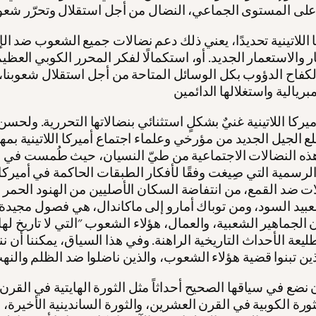
 اللاتينية تحديدًا، يعني ذلك دعم نضالات جميع الشعوب ضد الإم
 والاستعمار الجديد. أو، استكمالًا لفكر المحرر الكوبي العظيم
كفاح الدؤوب بكل الوسائل المتاحة من أجل استقلال شعوبنا،
ميركا اللاتينية غنيٌ بشكلٍ استثنائي بنضالاتها التحررية. ولحس
 الجيل الجديد من مؤرخي وعلماء اجتماع أميركا اللاتينية بمه
ذه النضالات الاجتماعية من طيّ النسيان، حيث طُمست في ا
الرسمية التي صِيغت وفقًا لأفكار الطبقات الحاكمة في أميركا ال
ات ضد القمع، من انتفاضة السكان الأصليين من الهنود الحمر 
عبيد السود، ومن توباك أمارو إلى ماكاندال، هي فصول مجيدة 
 الجماهير الشعبية، والعمال، هؤلاء الشعوب "التي لا تاريخ لها"،
ليعة الأحداث التاريخية الراهنة. وفي هذا السياق، يمكننا أن ن
 نضع في سياقها الصحيح أحداثاً مثل الثورة الهايتية في القرن 
ورة الكوبية في القرن العشرين، والثورة الساندينية الأخيرة، 