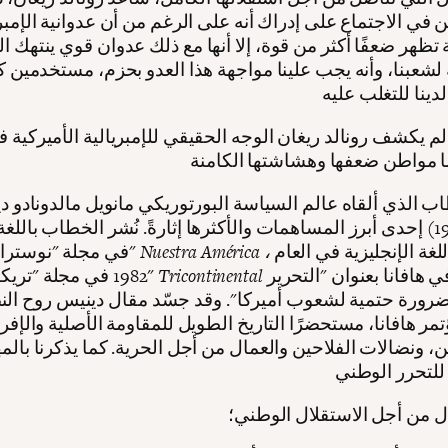
 في الاجتماع على إدراك أنه على الرغم من أن عدوانية الإمبري
ة تظهر ضعفًا أكثر من قوة، إلا أنها مع ذلك عدوان قوي ينتهك 
لشعبنا، وأنه يجب علينا مواجهة هذا العدو بحزم، مستخدمين ك
لم يكشف رونالد ريغان الوجه الحقيقي للإمبريالية الأميركية
ب الذي ألقاه عالم السياسة البورتوريكي مانويل مالدونادو د
(1933-1992) إحدى أبرز المساهمات والأكثرها إثارةً. نُشر الخطاب باللغ
ثم نُشر باللغة الإنجليزية في العام
Nuestra América ،
في مجلة "نوسترا أميركا"
الصادرة في هافانا بعنوان "التحرير
Tricontinental
1982 في مجلة "تريكوتيننتال"
رورة حتمية لشعوب أميركا". وقد جسّد مقال دينيس روح الن
ر هافانا، مستحضرًا التاريخ الطويل للمقاومة الأصلية والإفر
ين، ونضالات الفلاحين والعمال من أجل الحرية. كما يذكرنا بالم
ل من أجل الاستقلال الوطني؛