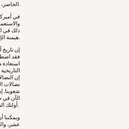
الحاضر، على المستوى الجماعي، النضال من أجل استقلال وتحرّر شعوب العالم.
في أميركا
والاستعمار
ذلك في ال
هيمنة الإمبريالية واستغلالها الدائمين.
إن تاريخ أ
فقد اضطلع
استعادة ه
التاريخية 
إن النضال
نضالات ال
شعوبنا. إن
الآن في ط
أولئك الذين تبنوا قضية هؤلاء الشعوب، والذين ناضلوا ضد الظلم والنهب.
ويمكننا أن
عشر، والث