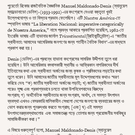
পুয়ের্তো রিকোর রাজনৈতিক বৈজ্ঞানিক Manuel Maldonado-Denis (ম্যানুয়েল
ম্যাল্ডোনাডো ডেনিস)-(1933-1992)-এর কংগ্রেসে দেওয়া বক্তৃতা খুবই
উল্লেখযোগ্য ও তা বিস্তর প্রভাব ফেলেছিল। এটি
Nuestra América
-তে
স্প্যানিশ ভাষায় “La liberation Nacional: imperative categorically
de Nuestra America,” নামে প্রবন্ধ আকারে প্রকাশিত হয়েছিল, 1982-তে
ইংরেজি ভাষায় এটি হাভানার জার্নাল
Tricontinental
(ট্রাইকন্টিনেন্টাল)-এ "জাতীয়
স্বাধীনতা: আমাদের আমেরিকার জনগণের জন্য শর্তহীন নৈতিক বিধান"-এর মাধ্যমে
প্রকাশ করা হয়।
Denis (ডেনিস)-এর প্রবন্ধে হাভানা কংগ্রেসের সামরিক উদ্দীপনা তুলে ধরা
হয়েছিল। উনি আমেরিকায় বসবাসকারী স্থানীয় ও আফ্রিকান নাগরিকদের দীর্ঘ
ইতিহাসের কথা এবং স্বাধীনতা অর্জনের জন্য কৃষক ও শ্রমিকদের লড়াইের কথা
তুলে ধরেন। উনি আমাদের জাতীয় স্বাধীনতার মূল উদ্দেশ্যগুলোর কথাও স্মরণ
করিয়ে দেন: “ক) জাতীয় স্বাধীনতা অর্জনের লড়াই; খ) জাতীয় স্বাধীনতা অর্জনের
পরেও সূক্ষ্ম এবং প্রকাশ্যভাবে চলতে থাকা উপনিবেশবাদের বিরুদ্ধে
সংগ্রাম; গ) অর্থনৈতিক স্বাধীনতার জন্য সংগ্রাম, অর্থাৎ, যে সমস্ত উৎপাদন
ব্যবস্থা এখনও বেসরকারি মালিকাধীন সেগুলো দেশের জনগণের ব্যবহারের জন্য ও
ভোগ করার জন্য পুনরুদ্ধার করতে সংগ্রাম; [এবং] ঘ) এই সমস্ত
উৎপাদনেরব্যবস্থাগুলোর এবং সমাজতন্ত্র গড়ে তোলার জন্য প্রয়োজনীয় সবকিছুর
সামাজিকীকরণ করা।”
এ বিষয়ে গুরুত্বপূর্ণ হলো, Manuel Maldonado-Denis (ম্যানুয়েল