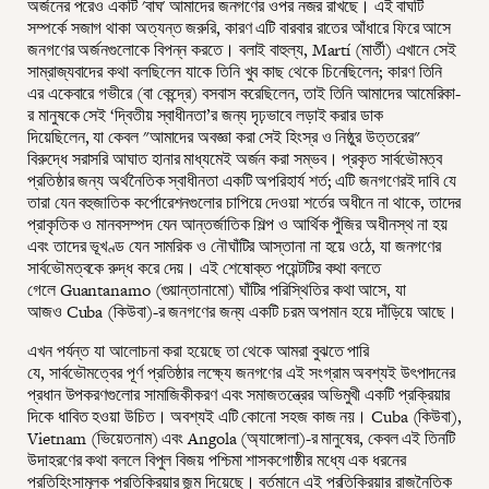
অর্জনের পরেও একটি 'বাঘ' আমাদের জনগণের ওপর নজর রাখছে। এই বাঘটি
সম্পর্কে সজাগ থাকা অত্যন্ত জরুরি, কারণ এটি বারবার রাতের আঁধারে ফিরে আসে
জনগণের অর্জনগুলোকে বিপন্ন করতে। বলাই বাহুল্য, Martí (মার্তী) এখানে সেই
সাম্রাজ্যবাদের কথা বলছিলেন যাকে তিনি খুব কাছ থেকে চিনেছিলেন; কারণ তিনি
এর একেবারে গভীরে (বা কেন্দ্রে) বসবাস করেছিলেন, তাই তিনি আমাদের আমেরিকা-
র মানুষকে সেই ‘দ্বিতীয় স্বাধীনতা’র জন্য দৃঢ়ভাবে লড়াই করার ডাক
দিয়েছিলেন, যা কেবল "আমাদের অবজ্ঞা করা সেই হিংস্র ও নিষ্ঠুর উত্তরের"
বিরুদ্ধে সরাসরি আঘাত হানার মাধ্যমেই অর্জন করা সম্ভব। প্রকৃত সার্বভৌমত্ব
প্রতিষ্ঠার জন্য অর্থনৈতিক স্বাধীনতা একটি অপরিহার্য শর্ত; এটি জনগণেরই দাবি যে
তারা যেন বহুজাতিক কর্পোরেশনগুলোর চাপিয়ে দেওয়া শর্তের অধীনে না থাকে, তাদের
প্রাকৃতিক ও মানবসম্পদ যেন আন্তর্জাতিক শিল্প ও আর্থিক পুঁজির অধীনস্থ না হয়
এবং তাদের ভূখণ্ড যেন সামরিক ও নৌঘাঁটির আস্তানা না হয়ে ওঠে, যা জনগণের
সার্বভৌমত্বকে রুদ্ধ করে দেয়। এই শেষোক্ত পয়েন্টটির কথা বলতে
গেলে Guantanamo (গুয়ান্তানামো) ঘাঁটির পরিস্থিতির কথা আসে, যা
আজও Cuba (কিউবা)-র জনগণের জন্য একটি চরম অপমান হয়ে দাঁড়িয়ে আছে।
এখন পর্যন্ত যা আলোচনা করা হয়েছে তা থেকে আমরা বুঝতে পারি
যে, সার্বভৌমত্বের পূর্ণ প্রতিষ্ঠার লক্ষ্যে জনগণের এই সংগ্রাম অবশ্যই উৎপাদনের
প্রধান উপকরণগুলোর সামাজিকীকরণ এবং সমাজতন্ত্রের অভিমুখী একটি প্রক্রিয়ার
দিকে ধাবিত হওয়া উচিত। অবশ্যই এটি কোনো সহজ কাজ নয়। Cuba (কিউবা),
Vietnam (ভিয়েতনাম) এবং Angola (অ্যাঙ্গোলা)-র মানুষের, কেবল এই তিনটি
উদাহরণের কথা বললে বিপুল বিজয় পশ্চিমা শাসকগোষ্ঠীর মধ্যে এক ধরনের
প্রতিহিংসামূলক প্রতিক্রিয়ার জন্ম দিয়েছে। বর্তমানে এই প্রতিক্রিয়ার রাজনৈতিক