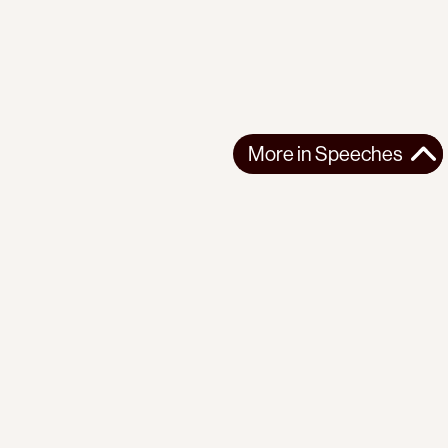
More in
Speeches
More in
Speeches