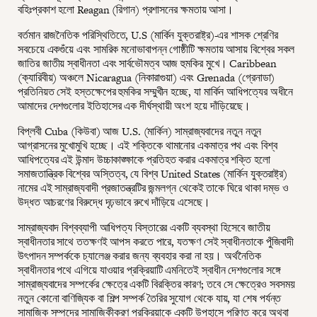
বহিঃপ্রকাশ হলো Reagan (রিগান) প্রশাসনের ক্ষমতায় আসা।
বর্তমান রাজনৈতিক পরিস্থিতিতে, U.S (মার্কিন যুক্তরাষ্ট্র)-এর শাসক শ্রেণির
সবচেয়ে একগুঁয়ে এবং সামরিক মনোভাবাপন্ন গোষ্ঠীটি ক্ষমতায় আসায় বিশ্বের সকল
জাতির জাতীয় স্বাধীনতা এবং সার্বভৌমত্ব আজ হুমকির মুখে। Caribbean
(ক্যারিবীয়) অঞ্চলে Nicaragua (নিকারাগুয়া) এবং Grenada (গ্রেনাডা)
প্রতিনিয়ত সেই হস্তক্ষেপের হুমকির সম্মুখীন হচ্ছে, যা মার্কিন আধিপত্যের অধীনে
আমাদের দেশগুলোর ইতিহাসের এক দীর্ঘস্থায়ী অংশ হয়ে দাঁড়িয়েছে।
বিপ্লবী Cuba (কিউবা) আজ U.S. (মার্কিন) সাম্রাজ্যবাদের নতুন নতুন
আগ্রাসনের মুখোমুখি হচ্ছে। এই শক্তিকে থামানোর একমাত্র পথ এবং বিশ্ব
আধিপত্যের এই উন্মাদ উচ্চাকাঙ্ক্ষাকে প্রতিহত করার একমাত্র শক্তি হলো
সমাজতান্ত্রিক বিশ্বের অস্তিত্ব, যে বিশ্ব United States (মার্কিন যুক্তরাষ্ট্র)
নামের এই সাম্রাজ্যবাদী প্রজাতন্ত্রটির জন্মলগ্ন থেকেই তাকে ঘিরে থাকা দম্ভ ও
উদ্ধত আচরণের বিরুদ্ধে দৃঢ়ভাবে রুখে দাঁড়িয়ে এসেছে।
সাম্রাজ্যবাদ বিশ্বব্যাপী আধিপত্য বিস্তারের একটি ব্যবস্থা হিসেবে জাতীয়
স্বাধীনতার সাথে ততক্ষণই আপস করতে পারে, যতক্ষণ সেই স্বাধীনতাকে পুঁজিবাদী
উৎপাদন সম্পর্ককে চ্যালেঞ্জ করার জন্য ব্যবহার করা না হয়। অর্থনৈতিক
স্বাধীনতার পথে এগিয়ে যাওয়ার প্রক্রিয়াটি এমনিতেই স্বাধীন দেশগুলোর সঙ্গে
সাম্রাজ্যবাদের সম্পর্কের ক্ষেত্রে একটি বিরক্তির কারণ; তবে সে ক্ষেত্রেও সবসময়
নতুন কোনো বাণিজ্যিক বা শিল্প সম্পর্ক তৈরির সুযোগ থেকে যায়, যা শেষ পর্যন্ত
সামাজিক সম্পদের সামাজিকীকরণ প্রক্রিয়াকে একটি উপহাসে পরিণত করে অথবা