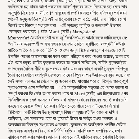
একই বিষয়ে উঠে আসে, Martí (মার্তী)-এর বিখ্যাত পরামর্শ হলো: "অন্য কোনো
ব্যক্তিকে চড় মারার আগে প্রত্যেক আদর্শ পুরুষের আগে নিজেকে চড় মেরে তার
অনুভূতি নিয়ে নেওয়া উচিত।" মানুষের পারস্পরিক সহযোগিতার নিজস্ব প্রক্রিয়া
থেকেই মনুষ্যজাতির প্রতি এই দায়িত্ববোধ জেগে ওঠে: অবিচার ও নির্যাতন দেখা
দিলেই তার বিরুদ্ধে সংগ্রাম করা। এটি স্বতন্ত্র ব্যক্তি ও জনগোষ্ঠী উভয়ের
ক্ষেত্রেই প্রযোজ্য। তাই Martí (মার্তী)
Manifesto of
Montecristi
(ম্যানিফেস্টো অফ মন্টেক্রিস্তি)-তে আমাদেরকে জানিয়েছেন যে:
“এটি ভাবা হৃদয়স্পর্শী ও সম্মানজনক যে যখন কোনো স্বাধীনতা সংগ্রামী কিউবার
মাটিতে পতিত হন, হয়তো তিনি যে দেশের জন্য নিজের আত্মত্যাগ করেছেন সেই
উদাসীন দেশের অমনোযোগের ফলে তাকে পরিত্যাগ করে দেওয়া হয়েছে, তখন তার
এই পতন মনুষ্য জাতির বৃহত্তর কল্যাণের স্বার্থে সাধিত হয়, মার্কিন যুক্তরাষ্ট্রের
গণতন্ত্রের নৈতিক নীতির দৃঢ় প্রত্যয় ঘটায় এবং এর কারণে একটি উন্মুক্ত দ্বীপপুঞ্জ
তৈরি করে যেখানে সংশ্লিষ্ট দেশগুলো তাদের বিপুল সম্পদ উদারভাবে ব্যয় করে, এবং
সেই সম্পদ একজনের থেকে অন্য জনের কাছে যাওয়ার পরে তা বিশ্বের গুরুত্বপূর্ণ
স্থলগুলোতে এসে সম্মিলিত হয়।” এই আন্তর্জাতিক সত্তার এর থেকে ভালো বা
সম্পূর্ণ ব্যাখ্যা কি কেউ কল্পনা করতে পারে যা Martí(মার্তী)-এর চিন্তাধারার ওপর
নির্ভরশীল এবং সেই সমস্ত ব্যক্তি যারা সাম্রাজ্যবাদের বিরুদ্ধে লড়াই করার চেষ্টা
করছেন তাদেরকে উৎসাহিত করা চালিয়ে যেতে পারে যেন এটি দেশের সীমানা
নির্বিশেষে একটি বিশেষ উল্লেখযোগ্য বিষয় যা প্যালেস্টাইন হোক বা দক্ষিণ
আফ্রিকা, এল সালভাদর হোক বা পুয়ের্তো রিকো যা সর্বত্র হওয়া অন্যায় ও
অত্যাচারের বিরুদ্ধে সংগ্রামের একেবারে কেন্দ্রস্থলে অবস্থিত? শর্তহীন নৈতিক
বিধান এক আবশ্যক বিষয়, এক নির্দিষ্ট বিবৃতি যা সামগ্রিক পারস্পরিক সহায়তার
দায়িত্ব পূরণ করার আহ্বান জানায়। বর্তমানে এই দায়িত্ব বলতে বোঝায় বিশ্বের