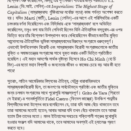
বিশ্লেষণ শুরু করেছিলেন, কিন্তু এর পূর্ণ বিবরণ পাওয়ার জন্য পরবর্তীতে V.I.
Lenin (ভি.আই. লেনিন)-এর
Imperialism: The Highest Stage of
Capitalism (সাম্রাজ্যবাদ: পুঁজিবাদের সর্বোচ্চ স্তর)
কাজ পর্যন্ত অপেক্ষা করতে
হয়। যদিও Martí (মার্তী), Lenin (লেনিন)-এর আগে এই পরিস্থিতির একটি
চমৎকার বর্ণনা দিয়েছিলেন এবং নির্দ্বিধায় একে ‘সাম্রাজ্যবাদ’ বলে অভিহিত
করেছিলেন, তবুও বলা যায় তিনি লেনিনই ছিলেন যিনি ঐতিহাসিক বস্তুবাদ-এর ওপর
ভিত্তি করে তাঁর বিশ্লেষণ উপস্থাপন করে দেখিয়েছিলেন কীভাবে জাতীয় মুক্তি
আন্দোলনের ঐতিহাসিক ভূমিকা সাম্রাজ্যবাদের বিরুদ্ধে সংগ্রামে গুরুত্বপূর্ণ।
এভাবেই উপনিবেশবাদ বিরোধী এবং সাম্রাজ্যবাদ বিরোধী সংগ্রামগুলোকে জাতীয়
মুক্তি ও সমাজতন্ত্রের সংগ্রামের সাথে যুক্ত করার একটি ভিত্তি প্রতিষ্ঠিত
হয়েছিল। এই মহান আদর্শের সার্থক দৃষ্টান্ত হিসেবে Ho Chi Minh (হো চি
মিন)-এর মতো মহান বিপ্লবী ও জননেতার জীবন ও কাজের চেয়ে বড় আর কী হতে
পারে!
সুতরাং, লাতিন আমেরিকার বিপ্লবের ঐতিহ্য, যেটুকু ধারাবাহিকভাবে
সাম্রাজ্যবাদবিরোধী ছিল, তা জনগণের সার্বভৌমত্ব প্রতিষ্ঠা এবং জাতীয় মুক্তির
জন্য চলমান সংগ্রামের সাথে পুরোপুরি সামঞ্জস্যপূর্ণ। Grito de Yara (গ্রিতো
দে ইয়ারা)-র শতবর্ষপূর্তিতে Fidel Castro (ফিদেল কাস্ত্রো) উনবিংশ শতাব্দীর
বিপ্লবীদের কথা উল্লেখ করে বলেছিলেন যে, তারা যদি আজ বেঁচে থাকতেন তবে
তারা আমাদের মতোই হতেন; আবার আমরা যদি তখন বেঁচে থাকতাম তবে আমরা
হতাম ঠিক তাদের মতো। মানব ইতিহাসের সবচেয়ে শক্তিশালী শত্রুর মুখোমুখি
হওয়ার সংকল্প যদি আমাদের থাকে, তবে আমাদের অবশ্যই এই চ্যালেঞ্জ গ্রহণ
করতে হবে।