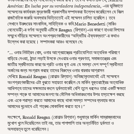
América: En lucha por su verdadera independencia
, -এর ভূমিকাতে
সম্মেলনের কার্যক্রম মুদ্রণকারী প্রকাশনীর সম্পাদকরা উল্লেখ করেছিলেন যে বিরল
রাজনৈতিক জরুরি অবস্থার ভিত্তিতেই এই সম্মেলন চালিত হয়েছিল। তবে
সেখানে উরুগুয়ের সাংবাদিক, সাহিত্যিক ও কবি Mario Benedetti (মারিও
বেনেডেট্টি)-র বর্ণনা অনুযায়ী এটিকে Reagan (রিগ্যান)-এর কারণে হাওয়া বিপদের
সম্মুখে দাঁড়িয়ে সম্মেলনে অংশগ্রহণকারীদের "অদ্বিতীয় ঐক্যবদ্ধতা"-র কথাও
উল্লেখ করা হয়েছে। সম্পাদকরা আরও বলেছেন যে:
"... ওনার নিউট্রন বোম, ওনার আগ্নেয়াস্ত্রের প্রতিযোগিতা অত্যধিক পরিমাণে
বাড়িয়ে দেওয়া, ঠান্ডা লড়াই উসকে দেওয়ার ওনার প্রবণতা, সমাজতন্ত্রের এবং
জাতীয় স্বাধীনতার কারণের প্রতি ওনার ঘৃণা এবং যে সমস্ত দেশ সম্পূর্ণ স্বাধীনতা
অর্জনের জন্য সংগ্রাম করছে তাদের বিরুদ্ধে ওনার বারবার আগ্রাসন
দেখিয়ে Ronald Reagan (রোনাল্ড রিগ্যান) অনিচ্ছাকৃতভাবেই এই সম্মেলনে
অংশগ্রহণকারীদের এটা বুঝতে সহায়তা করেছিল যে মার্কিন যুক্তরাষ্ট্রের অত্যাধিক
আধিপত্য তাদের সক্ষমতার বদলে দুর্বলতাকেই বেশি তুলে ধরলেও তারা একটি ক্ষমতা
সম্পন্ন শত্রু যা আমাদের জনগণের মৌলিক অধিকারগুলোর উপর হস্তক্ষেপ করছে
এবং একে পরাস্ত করতে আমাদের কাছে থাকা সমস্ত সম্পদের ব্যবহার করে
আমাদের দৃঢ়ভাবে এই শত্রুর মোকাবিলা করতে হবে।"
সংক্ষেপে, Ronald Reagan (রোনাল্ড রিগ্যান) শুধুমাত্র মার্কিন সাম্রাজ্যবাদের
মুখোশ খুলে দিয়েছিলেন তাই নয়, তার পাশাপাশি তার অন্তর্নিহিত দুর্বলতা ও
অসহায়ত্ব তুলে ধরেছিলেন।