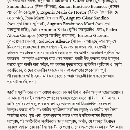
যুব সমাজ এই সমস্ত মানুষদের Toussaint L’Ouverture (তুসাঁ লুভেরতুর),
Simon Bolívar (সিমন বলিভার), Ramón Emeterio Betances (রামোন
এমেতেরিও বেতান্সেস), Eugenio Maria de Hostos (ইউজেনিও মারিয়া দে
হোস্তোস), Jose Martí (জোস মার্তী), Augusto César Sandino
(অগুস্তো সিজার সান্দিনো), Augusto Farabundo Martí (অগুস্তো
ফারাবুন্দো মার্তি), Julio Antonio Bella (জুলিও আন্তোনিও বেলা), Pedro
Albizu Campos (পেদ্রো আলবিজু কাম্পোস), Ernesto Guevara
(এরনেস্তো গেভারা), Salvador Allende (সালভাদর আয়েন্দে)-এর মাধ্যমে
চিনতে পারেন,সংক্ষেপে বলতে গেলে এই সমস্ত ব্যক্তিরা তাদের লেখনী ও
কার্যকলাপের মাধ্যমে আমাদের আমেরিকার জনগণের আশা ও আকাঙ্ক্ষা প্রতিফলিত
করেছেন - অবশ্যই এর মধ্যে তারা সেই সমস্ত বেনামী বীরপুরুষদের কথা উল্লেখ
করতে ভুলে যাননি যারা সর্বত্র, সব রকমের যুদ্ধক্ষেত্রে প্রতিদিন প্রতিবাদ ও লড়াই
করেছিলেন, তাদের তৎকালীন সমাজের সাধারণ জনগণের থেকে মর্যাদাপূর্ণ
জীবনযাপনের অবিচ্ছেদ্য অধিকার কেড়ে নেওয়ার প্রচেষ্টা বিফল করে দেওয়ার
প্রচেষ্টা করেছিলেন।
জাতীয় স্বাধীনতার ধারণা পোষণ করতে এক সর্বাঙ্গীণ ও গভীর অধ্যবসায়ের প্রয়োজন
যা আমরা তার এই সংক্ষিপ্ত পেপারের মাধ্যমে তুলে ধরতে পারি না। যদি আমাদের
এটির মূল বিষয়গুলি তুলে ধরতে বলা হয় তাহলে আমরা নিম্নলিখিত বিষয়গুলো
উল্লেখ করতে পারি: ক) জাতীয় স্বাধীনতা অর্জনের লড়াই; খ) জাতীয় স্বাধীনতা
অর্জনের পরেও সূক্ষ্ম এবং প্রকাশ্যভাবে চলতে থাকা উপনিবেশবাদের বিরুদ্ধে
সংগ্রাম; গ) অর্থনৈতিক স্বাধীনতার জন্য সংগ্রাম, অর্থাৎ, যে সমস্ত উৎপাদন
ব্যবস্থা এখনও বেসরকারি মালিকাধীন সেগুলো দেশের জনগণের ব্যবহার ও উপ করার