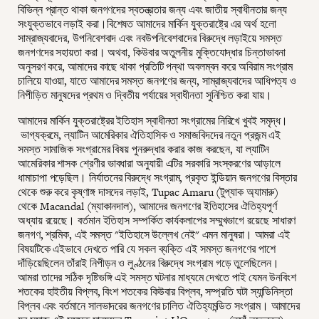
বিভিন্ন প্রান্ত থাকা জনগণদের স্বতন্ত্রতার জন্য এবং জাতীয় স্বাধীনতার জন্য
সংযুক্তভাবে লড়াই করা।বিশেষত আমাদের মার্কিন যুক্তরাষ্ট্রে এর অর্থ হলো
সাম্রাজ্যবাদের, উপনিবেশবাদ এবং নবউপনিবেশবাদের বিরুদ্ধে লড়াইয়ে সমস্ত
জনগণদের সহায়তা করা। অথবা, কিউবার অতুলনীয় মুক্তিযোদ্ধার চিন্তাভাবনা
অনুসরণ করে, আমাদের কাছে থাকা প্রতিটি পন্থা অবলম্বন করে অবিরাম সংগ্রাম
চালিয়ে যাওয়া, যাতে আমাদের সমস্ত জনগণের জন্য, সাম্রাজ্যবাদের আধিপত্য ও
নিপীড়িত মানুষদের প্রথম ও দ্বিতীয় পর্যায়ের স্বাধীনতা সুনিশ্চিত করা যায়।
আমাদের মার্কিন যুক্তরাষ্ট্রের ইতিহাস স্বাধীনতা সংগ্রামের নিরিখে খুবই সমৃদ্ধ।
ভাগ্যক্রমে, ল্যাটিন আমেরিকার ঐতিহাসিক ও সমাজবিদদের নতুন প্রজন্ম এই
সমস্ত সামাজিক সংগ্রামের বিষয় পুনরুদ্ধার করার কাজ করছেন, যা ল্যাটিন
আমেরিকার শাসক শ্রেণীর ভাবধারা অনুযায়ী এটির সরকারি সংস্করণের আড়ালে
ধামাচাপা পড়েছিল। নির্যাতনের বিরুদ্ধে সংগ্রাম, প্রকৃত ইন্ডিয়ান জনগণের বিস্তার
থেকে শুরু করে কৃষ্ণাঙ্গ দাসদের লড়াই, Tupac Amaru (টুপ্যাক অ্যামারু)
থেকে Macandal (ম্যাকানদাল), আমাদের জনগণের ইতিহাসের ঐতিহ্যপূর্ণ
অধ্যায় রয়েছে। বর্তমান ইতিহাস সম্পর্কিত কার্যকলাপের সম্মুখভাগে রয়েছে সাধারণ
জনগণ, শ্রমিক, এই সমস্ত "ইতিহাসে উল্লেখ নেই" এমন মানুষরা। আমরা এই
বিষয়টিকে এইভাবে দেখতে পারি যে সকল ব্যক্তি এই সমস্ত জনগণের পাশে
দাঁড়িয়েছিলেন তাঁরাই নিপীড়ন ও লুণ্ঠনের বিরুদ্ধে সংগ্রাম গড়ে তুলেছিলেন।
আমরা তাদের সঠিক দৃষ্টিভঙ্গি এই সমস্ত ঘটনার মাধ্যমে দেখতে পাই যেমন উনবিংশ
শতকের হাইতীয় বিপ্লব, বিংশ শতকের কিউবার বিপ্লব, সম্প্রতি ঘটা স্যান্ডিনিস্তা
বিপ্লব এবং বর্তমানে সালভাদরের জনগণের চালিত ঐতিহ্যমন্ডিত সংগ্রাম। আমাদের