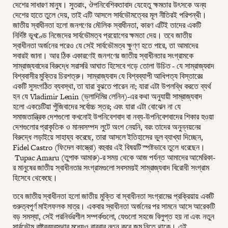
দেশের সাধারণ মানুষ। সুতরাং, ঔপনিবেশিকতাবাদ যেহেতু ক্ষমতার উৎসকে অন্য
দেশের হাতে তুলে দেয়, তাই এটি আসলে সার্বভৌমত্বের মূল নীতিরই পরিপন্থী।
জাতীয় স্বাধীনতা হলো জনগণের মৌলিক স্বাধীনতা, কারণ এটিই তাদের একটি
নির্দিষ্ট ভূখণ্ডে নিজেদের সার্বভৌমত্ব প্রয়োগের ক্ষমতা দেয়। তবে জাতীয়
স্বাধীনতা অর্জনের পরেও যে সেই সার্বভৌমত্ব ক্ষুণ্ণ হতে পারে, তা আমাদের
সবারই জানা। আর ঠিক একারণেই জনগণের জাতীয় স্বাধীনতার সংগ্রামকে
সাম্রাজ্যবাদের বিরুদ্ধে সরাসরি আঘাত হিসেবে গড়ে তোলা উচিত - যে সাম্রাজ্যবাদ
বিশ্ববাসীর মুক্তির চিরশত্রু। সাম্রাজ্যবাদ যে বিশ্বব্যাপী আধিপত্য বিস্তারের
একটি সুসংগঠিত ব্যবস্থা, তা যারা বুঝতে পারেন না; যারা এটা উপলব্ধি করতে ব্যর্থ
হন যে Vladimir Lenin (ভ্লাদিমির লেনিন)-এর কথা অনুযায়ী সাম্রাজ্যবাদ
হলো একচেটিয়া পুঁজিবাদের সর্বোচ্চ স্তর; এবং যারা এটা বোঝেন না যে
সমাজতান্ত্রিক দেশগুলো কখনোই উপনিবেশবাদ বা নব্য-উপনিবেশবাদের শিকার হওয়া
দেশগুলোর প্রাকৃতিক ও মানবসম্পদ লুটে অংশ নেয়নি, বরং তাদের অনুন্নয়নের
বিরুদ্ধে লড়াইয়ে সাহায্য করেছে, তারা আসলে ইতিহাসের ভুল ব্যাখ্যা দিচ্ছেন,
Fidel Castro (ফিদেল কাস্ত্রো) বহুবার এই বিষয়টি স্পষ্টভাবে তুলে ধরেছেন।
Tupac Amaru (তুপাক আমারু)-র সময় থেকে আজ পর্যন্ত আমাদের আমেরিকা-
র মানুষের জাতীয় স্বাধীনতার সংগ্রামগুলো সবসময়ই সাম্রাজ্যবাদ বিরোধী সংগ্রাম
হিসেবে থেকেছে।
তবে জাতীয় স্বাধীনতা হলো জাতীয় মুক্তি বা স্বাধীনতা সংগ্রামের প্রক্রিয়ায় একটি
গুরুত্বপূর্ণ মাইলফলক মাত্র। একবার স্বাধীনতা অর্জনের পর সামনে আসে আরেকটি
বড় সমস্যা, সেই পরনির্ভরশীল সম্পর্কগুলো, যেগুলো সহজে বিলুপ্ত হয় না এবং নতুন
সার্বভৌম রাষ্ট্রব্যবস্থার মধ্যেও বারবার নতুন করে জন্ম নিতে থাকে। এই