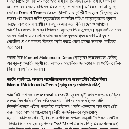
ম্যাল্ডোনাডো ডেনিস)-এর মতে জাতীয় স্বাধীনতা অর্জন কেবল তখনই সম্ভব যদি
এটি রক্ষা করার জন্য আঞ্চলিক একতা গড়ে তোলা যায়। এ বিষয়ে কোনো সন্দেহ
নেই যে Donald Trump (ডনাল্ড ট্রাম্প) তার পূর্বসূরী Reagan (রিগ্যান)-এর
মতনই এই অঞ্চলে মার্কিন যুক্তরাষ্ট্রের লাগামহীন সহিংস সাম্রাজ্যবাদের ব্যবহার
করছেন এবং তার ক্ষমতাধীন সবকিছু ব্যবহার করে বিভিন্ন দেশ ও আমাদের
আমেরিকার জনগণের মধ্যে বিভাজন ও সন্দেহ জাগিয়ে তুলছেন। সুদূর অতীতে এমন
অনেক ঘটনা রয়েছে যেখানে আমাদের মার্কিন যুক্তরাষ্ট্রের জনগণ এটা বুঝতে
পেরেছিল যে এক দানবের বিরুদ্ধে লড়াই করতে গেলে তাদের সকলকে একত্রিত
হতে হবে।
আমরা নিচে Manuel Maldonado-Denis (ম্যানুয়েল ম্যাল্ডোনাডো ডেনিস)-
এর প্রবন্ধ "জাতীয় স্বাধীনতা: আমাদের আমেরিকার জনগণের জন্য শর্তহীন নৈতিক
বিধান" পুনঃমুদ্রিত করলাম।
জাতীয় স্বাধীনতা: আমাদের আমেরিকার জনগণের জন্য শর্তহীন নৈতিক বিধান
Manuel Maldonado-Denis (ম্যানুয়েল ম্যাল্ডোনাডো ডেনিস)
আদর্শবাদী দার্শনিক Emmanuel Kant (ইমানুয়েল কান্ট) যখন প্রত্যেক ব্যক্তির
মানবজাতির প্রতি নৈতিক দায়িত্বের ধারণা উপস্থাপন করেছিলেন, উনি
নিম্নলিখিতভাবে এটিকে সংজ্ঞায়িত করেছিলেন: “সর্বদা এমনভাবে কাজ করার চেষ্টা
করুন যাতে আপনার আচরণের মূল নীতি সার্বজনীনভাবে গ্রহণযোগ্য
হয়।“ কোনিগসবার্গের এই বিখ্যাত দার্শনিকের মতামত অনুযায়ী নৈতিকতায় এটিকে
শর্তহীন বিধান বলা হয়, 19 শতকে José Martí (জোস মার্তী)-এর মতবাদেও এই