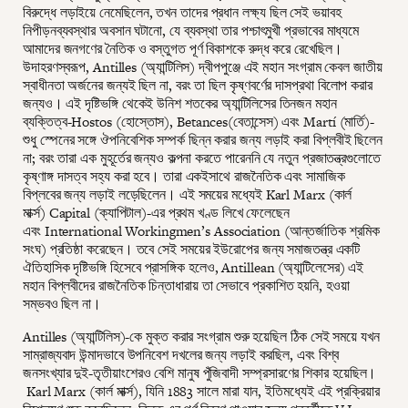
বিরুদ্ধে লড়াইয়ে নেমেছিলেন, তখন তাদের প্রধান লক্ষ্য ছিল সেই ভয়াবহ
নিপীড়নব্যবস্থার অবসান ঘটানো, যে ব্যবস্থা তার পশ্চাৎমুখী প্রভাবের মাধ্যমে
আমাদের জনগণের নৈতিক ও বস্তুগত পূর্ণ বিকাশকে রুদ্ধ করে রেখেছিল।
উদাহরণস্বরূপ, Antilles (অ্যান্টিলিস) দ্বীপপুঞ্জে এই মহান সংগ্রাম কেবল জাতীয়
স্বাধীনতা অর্জনের জন্যই ছিল না, বরং তা ছিল কৃষ্ণবর্ণের দাসপ্রথা বিলোপ করার
জন্যও। এই দৃষ্টিভঙ্গি থেকেই উনিশ শতকের অ্যান্টিলিসের তিনজন মহান
ব্যক্তিত্ব-Hostos (হোস্তোস), Betances(বেতান্সেস) এবং Martí (মার্তি)-
শুধু স্পেনের সঙ্গে ঔপনিবেশিক সম্পর্ক ছিন্ন করার জন্য লড়াই করা বিপ্লবীই ছিলেন
না; বরং তারা এক মুহূর্তের জন্যও কল্পনা করতে পারেননি যে নতুন প্রজাতন্ত্রগুলোতে
কৃষ্ণাঙ্গ দাসত্ব সহ্য করা হবে। তারা একইসাথে রাজনৈতিক এবং সামাজিক
বিপ্লবের জন্য লড়াই লড়েছিলেন। এই সময়ের মধ্যেই Karl Marx (কার্ল
মার্ক্স) Capital (ক্যাপিটাল)-এর প্রথম খণ্ড লিখে ফেলেছেন
এবং International Workingmen’s Association (আন্তর্জাতিক শ্রমিক
সংঘ) প্রতিষ্ঠা করেছেন। তবে সেই সময়ের ইউরোপের জন্য সমাজতন্ত্র একটি
ঐতিহাসিক দৃষ্টিভঙ্গি হিসেবে প্রাসঙ্গিক হলেও, Antillean (অ্যান্টিলেসের) এই
মহান বিপ্লবীদের রাজনৈতিক চিন্তাধারায় তা সেভাবে প্রকাশিত হয়নি, হওয়া
সম্ভবও ছিল না।
Antilles (অ্যান্টিলিস)-কে মুক্ত করার সংগ্রাম শুরু হয়েছিল ঠিক সেই সময়ে যখন
সাম্রাজ্যবাদ উন্মাদভাবে উপনিবেশ দখলের জন্য লড়াই করছিল, এবং বিশ্ব
জনসংখ্যার দুই-তৃতীয়াংশেরও বেশি মানুষ পুঁজিবাদী সম্প্রসারণের শিকার হয়েছিল।
Karl Marx (কার্ল মার্ক্স), যিনি 1883 সালে মারা যান, ইতিমধ্যেই এই প্রক্রিয়ার