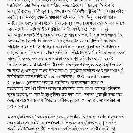
পরনির্ভরশীলতার শিকড় অনেক গভীরে; অর্থনৈতিক, সামাজিক, রাজনৈতিক ও
সাংস্কৃতিক ক্ষেত্রে বিস্তৃত। দেশগুলো যখন ‘নির্ভরশীল পুঁজিবাদী’ ব্যবস্থার অধীনে
স্বাধীনতা লাভ করে, যেমনটা সাধারণত ঘটে থাকে, তখন উন্নয়নের অসমতা ও
অর্থনৈতিক অনগ্রসরতার মতো নেতিবাচক প্রভাবগুলো সেখানে বজায় থাকার কারণে
তাদের সেই বহু কষ্টে অর্জিত স্বাধীনতা কার্যত অর্থহীন হয়ে পড়ে। নতুন
আন্তর্জাতিক অর্থনৈতিক ব্যবস্থা গড়ে তোলার ব্যর্থ প্রচেষ্টা এবং বহুল আলোচিত
উত্তর-দক্ষিণ সংলাপের বিফলতা থেকেই প্রমাণিত হয় যে, পুঁজিবাদী দেশগুলো
কাঁচামাল আর উৎপাদিত পণ্যের অসম বিনিময় থেকে যে সুবিধা আর বিশেষাধিকার
পায়, তা ছেড়ে দিতে তারা মোটেই রাজি নয়। কাঁচামাল রপ্তানিকারী দেশগুলো যখনই
তাদের নিজেদের সম্পদের ওপর সার্বভৌমত্ব বা পূর্ণ অধিকার প্রয়োগের চেষ্টা
করেছে, তখনই তারা আমদানিকারী দেশগুলোর প্রকাশ্য শত্রুতার মুখোমুখি হয়েছে।
তা সত্ত্বেও, এটা ভুলে যাওয়া উচিত নয় যে প্রাকৃতিক সম্পদের ওপর জনগণের পূর্ণ
সার্বভৌমত্ব রক্ষার দাবিটি Mexico (মেক্সিকো)-তে General Lázaro
Cárdenas (জেনারেল লাজারো কার্দেনাস) জোরালোভাবে উত্থাপন
করেছিলেন, তার এই বলিষ্ঠ পদক্ষেপের মাধ্যমেই এমন এক অপরাজেয় প্রক্রিয়ার
সূচনা হয়েছিল, যা আগেই প্রশ্নবিদ্ধ হয়ে পড়া সেই ধারণাকে পুরোপুরি নাকচ করে
দেয়, যে আমাদের জনগণ নিজেদের অধিকারভুক্ত সম্পদ দক্ষতার সঙ্গে পরিচালনা
করতে অক্ষম।
অতএব, যদি অর্থনৈতিক স্বাধীনতার জন্য সংগ্রাম না থাকে, তবে জাতীয় স্বাধীনতা
কেবল নামমাত্র সার্বভৌমত্ব প্রতিষ্ঠায় পরিণত হওয়ার ঝুঁকিতে পড়ে। উনবিংশ
শতাব্দীতেই Martí (মার্তী) আমাদের সতর্ক করেছিলেন যে, জাতীয় স্বাধীনতা