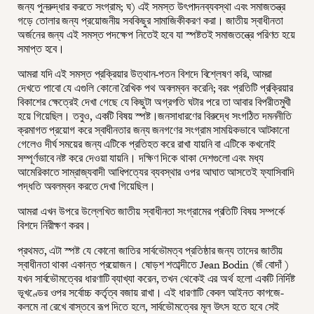
জন্য পুনরুদ্ধার করতে সংগ্রাম; ঘ) এই সমস্ত উৎপাদনব্যবস্থা এবং সমাজতন্ত্র
গড়ে তোলার জন্য প্রয়োজনীয় সবকিছুর সামাজিকীকরণ করা। জাতীয় স্বাধীনতা
অর্জনের জন্য এই সমস্ত পদক্ষেপ নিতেই হবে যা স্পষ্টতই সমাজতন্ত্রে পরিণত হয়ে
সমাপ্ত হবে।
আমরা যদি এই সমস্ত প্রক্রিয়ার উত্থান-পতন বিশদে বিশ্লেষণ করি, আমরা
দেখতে পাবো যে এগুলি কোনো রৈখিক পথ অবলম্বন করেনি; বরং প্রতিটি প্রক্রিয়ার
বিকাশের ক্ষেত্রেই দেখা গেছে যে কিছুটা অগ্রগতি ঘটার পরে তা আবার বিপরীতমুখী
হয়ে গিয়েছিল। তবুও, একটি বিষয় স্পষ্ট।জনসাধারণের বিরুদ্ধে সংগঠিত দমননীতি
ক্রমাগত প্রয়োগ করে স্বাধীনতার জন্য জনগণের সংগ্রাম সাময়িকভাবে আটকানো
গেলেও দীর্ঘ সময়ের জন্য এটিকে প্রতিহত করে রাখা যায়নি বা এটিকে কখনোই
সম্পূর্ণভাবে নষ্ট করে দেওয়া যায়নি। দক্ষিণ দিকে থাকা দেশগুলো এবং মধ্য
আমেরিকাতে সাম্রাজ্যবাদী আধিপত্যের ব্যবস্থার ওপর আঘাত আসতেই ফ্যাসিবাদি
পদ্ধতি অবলম্বন করতে দেখা গিয়েছিল।
আমরা এখন উপরে উল্লেখিত জাতীয় স্বাধীনতা সংগ্রামের প্রতিটি বিষয় সম্পর্কে
বিশদে নিরীক্ষণ করব।
প্রথমত, এটা স্পষ্ট যে কোনো জাতির সার্বভৌমত্ব প্রতিষ্ঠার জন্য তাদের জাতীয়
স্বাধীনতা থাকা একান্ত প্রয়োজন। ষোড়শ শতাব্দীতে Jean Bodin (জঁ বোদাঁ )
যখন সার্বভৌমত্বের ধারণাটি ব্যাখ্যা করেন, তখন থেকেই এর অর্থ হলো একটি নির্দিষ্ট
ভূখণ্ডের ওপর সর্বোচ্চ কর্তৃত্ব বজায় রাখা। এই ধারণাটি কেবল আইনত কাগজে-
কলমে না রেখে বাস্তবে রূপ দিতে হলে, সার্বভৌমত্বের মূল উৎস হতে হবে সেই