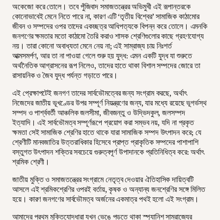
অকেজো করে তোলে। তবে পুঁজিবাদ সমাজতন্ত্রের অভিমুখী এই রূপান্তরকে
কোনোভাবেই মেনে নিতে পারে না, কারণ এটি ‘তৃতীয় বিশ্বের’ সামাজিক কাঠামোর
জীবন ও সম্পদের ওপর তাদের একচ্ছত্র আধিপত্যকে বিপন্ন করে তোলে। এমনকি
জনগণের ক্ষমতার মতো কাঠামো তৈরি করাও শাসক শ্রেণিগুলোর কাছে গ্রহণযোগ্য
নয়। তারা কোনো অবাধ্যতা মেনে নেয় না; এই সাম্রাজ্য চায় নিঃশর্ত
আত্মসমর্পণ, আর তা না পাওয়া গেলে শুরু হয় যুদ্ধ: এমন একটি যুদ্ধ যা শুরুতে
অর্থনৈতিক আগ্রাসনের রূপ নিলেও, তাদের হাতে থাকা বিশাল সম্পদের জোরে তা
রাসায়নিক ও জৈব যুদ্ধ পর্যন্ত গড়াতে পারে।
এই প্রেক্ষাপটেই জনগণ তাদের সার্বভৌমত্বের জন্য সংগ্রাম করছে, অর্থাৎ
নিজেদের জাতীয় ভূখণ্ডের উপর সম্পূর্ণ নিয়ন্ত্রণের জন্য, যার মধ্যে রয়েছে ভূগর্ভস্থ
সম্পদ ও পার্শ্ববর্তী আঞ্চলিক জলসীমা, জীবজন্তু ও উদ্ভিদকুল, জলসম্পদ
ইত্যাদি। এই সার্বভৌমত্ব সম্পূর্ণরূপে প্রয়োগ করা সম্ভব নয়, যদি না প্রকৃত
ক্ষমতা সেই সামাজিক শ্রেণির হাতে থাকে যারা সামাজিক সম্পদ উৎপাদন করে; যে
শ্রেণীটি মানবজাতির উত্তরাধিকার হিসেবে প্রাপ্ত প্রাকৃতিক সম্পদের পাশাপাশি
বস্তুগত উৎপাদন শক্তির সবচেয়ে গুরুত্বপূর্ণ উপাদানকে প্রতিনিধিত্ব করে: অর্থাৎ
শ্রমিক শ্রেণী।
জাতীয় মুক্তি ও সমাজতন্ত্রের সংগ্রামে নেতৃত্ব দেওয়ার ঐতিহাসিক দায়িত্বটি
আসলে এই শ্রমিকশ্রেণির ওপরই বর্তায়, কৃষক ও অন্যান্য জনশ্রেণির সঙ্গে মিলিত
হয়ে। কারণ জনগণের সার্বভৌমত্ব অর্জনের একমাত্র পথই হলো এই সংগ্রাম।
আমাদের প্রথম মুক্তিযোদ্ধারা যখন ভেঙে পড়তে থাকা স্প্যানিশ সাম্রাজ্যের