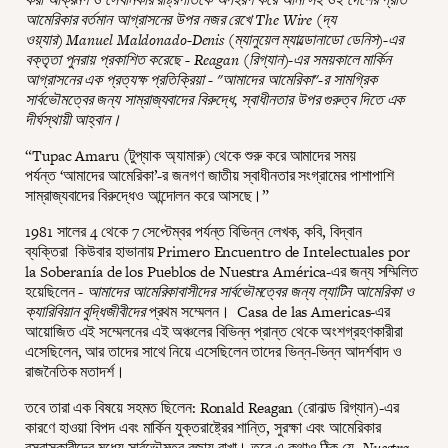
আমেরিকার বর্তমান আগ্রাসনের উপর নজর রেখে The Wire (দ্য
ওয়্যার) Manuel Maldonado-Denis (ম্যানুয়েল ম্যাল্ডোনাডো ডেনিস)-এর
বক্তৃতা পুনরায় প্রকাশিত করেছে - Reagan (রিগ্যান)-এর সময়কালে মার্কিন
আগ্রাসনের এক প্রত্যক্ষ প্রতিক্রিয়া - "আমাদের আমেরিকা"-র সামগ্রিক
সার্বভৌমত্বের জন্য সাম্রাজ্যবাদের বিরুদ্ধে, স্বাধীনতার উপর গুরুত্ব দিতে এক
দীর্ঘস্থায়ী আহ্বান।
“Tupac Amaru (টুপ্যাক অ্যামারু) থেকে শুরু করে আমাদের সময়
পর্যন্ত ‘আমাদের আমেরিকা’-র জনগণ জাতীয় স্বাধীনতার সংগ্রামের পাশাপাশি
সাম্রাজ্যবাদের বিরুদ্ধেও আন্দোলন করে আসছে।”
1981 সালের 4 থেকে 7 সেপ্টেম্বর পর্যন্ত বিভিন্ন লেখক, কবি, বিদ্বান
ব্যক্তিরা কিউবার হাভানায় Primero Encuentro de Intelectuales por
la Soberanía de los Pueblos de Nuestra América-এর জন্য সম্মিলিত
হয়েছিলেন -
আমাদের আমেরিকাবাসীদের সার্বভৌমত্বের জন্য ল্যাটিন আমেরিকা ও
ক্যারিবিয়ান বুদ্ধিজীবীদের
প্রথম সম্মেলন। Casa de las Americas-এর
আয়োজিত এই সম্মেলনের এই অঞ্চলের বিভিন্ন প্রান্ত থেকে অংশগ্রহণকারীরা
এসেছিলেন, আর তাদের সাথে নিয়ে এসেছিলেন তাদের ভিন্ন-ভিন্ন আদর্শবাদ ও
রাজনৈতিক মতাদর্শ।
তবে তারা এক বিষয়ে সহমত ছিলেন: Ronald Reagan (রোনাল্ড রিগ্যান)-এর
কারণে হাওয়া বিপদ এবং মার্কিন যুক্তরাষ্ট্রের শান্তি, সুরক্ষা এবং আমেরিকার
বসবাসকারীদের মধ্যে সার্বভৌমত্ব বজায় রাখা। তবে এ কথাও ঠিক যে,
Nuestra