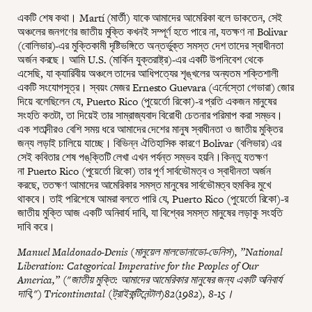
একটি শেষ কথা। Martí (মার্তী) যাকে আমাদের আমেরিকা বলে ডাকতেন, সেই
অঞ্চলের জনগণের জাতীয় মুক্তি কখনই সম্পূর্ণ হতে পারে না, যতক্ষণ না Bolivar
(বোলিভার)-এর মুক্তিকামী দৃষ্টিভঙ্গিতে অন্তর্ভুক্ত সমস্ত দেশ তাদের স্বাধীনতা
অর্জন করছে। আমি U.S. (মার্কিন যুক্তরাষ্ট্র)-এর একটি উপনিবেশ থেকে
এসেছি, যা ক্যারিবীয় অঞ্চলে তাদের আধিপত্যের শৃঙ্খলের অন্যতম শক্তিশালী
একটি সংযোগসূত্র। স্বয়ং মেজর Ernesto Guevara (এর্নেস্তো গেভারা) জোর
দিয়ে বলেছিলেন যে, Puerto Rico (পুয়ের্তো রিকো)-র প্রতি একজন মানুষের
সংহতি কতটা, তা দিয়েই তার সাম্রাজ্যবাদ বিরোধী চেতনার পরিমাপ করা সম্ভব।
এক শতাব্দীরও বেশি সময় ধরে আমাদের দেশের মানুষ স্বাধীনতা ও জাতীয় মুক্তির
জন্য লড়াই চালিয়ে যাচ্ছে। বিভিন্ন ঐতিহাসিক কারণে Bolivar (বলিভার) এর
সেই কবিতার শেষ পঙ্‌ক্তিটি লেখা এখন পর্যন্ত সম্ভব হয়নি।কিন্তু যতক্ষণ
না Puerto Rico (পুয়ের্তো রিকো) তার পূর্ণ সার্বভৌমত্ব ও স্বাধীনতা অর্জন
করছে, ততক্ষণ আমাদের আমেরিকার সমস্ত মানুষের সার্বভৌমত্ব হুমকির মুখে
থাকবে। তাই পরিশেষে আমরা বলতে পারি যে, Puerto Rico (পুয়ের্তো রিকো)-র
জাতীয় মুক্তি আজ একটি অনিবার্য দাবি, যা বিশ্বের সমস্ত মানুষের লড়াকু সংহতি
দাবি করে।
Manuel Maldonado-Denis (মানুয়েল মালডোনাডো-ডেনিস), ”National
Liberation: Categorical Imperative for the Peoples of Our
America,” ("জাতীয় মুক্তি: আমাদের আমেরিকার মানুষের জন্য একটি অনিবার্য
দাবি,") Tricontinental (ট্রাইকন্টিনেন্টাল)82(1982), 8-15।