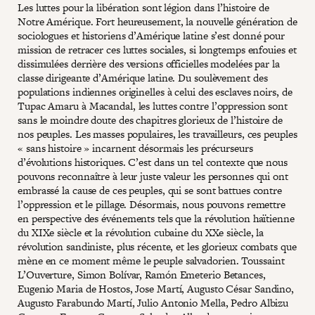
Les luttes pour la libération sont légion dans l’histoire de
Notre Amérique. Fort heureusement, la nouvelle génération de
sociologues et historiens d’Amérique latine s’est donné pour
mission de retracer ces luttes sociales, si longtemps enfouies et
dissimulées derrière des versions officielles modelées par la
classe dirigeante d’Amérique latine. Du soulèvement des
populations indiennes originelles à celui des esclaves noirs, de
Tupac Amaru à Macandal, les luttes contre l’oppression sont
sans le moindre doute des chapitres glorieux de l’histoire de
nos peuples. Les masses populaires, les travailleurs, ces peuples
« sans histoire » incarnent désormais les précurseurs
d’évolutions historiques. C’est dans un tel contexte que nous
pouvons reconnaître à leur juste valeur les personnes qui ont
embrassé la cause de ces peuples, qui se sont battues contre
l’oppression et le pillage. Désormais, nous pouvons remettre
en perspective des événements tels que la révolution haïtienne
du XIXe siècle et la révolution cubaine du XXe siècle, la
révolution sandiniste, plus récente, et les glorieux combats que
mène en ce moment même le peuple salvadorien. Toussaint
L’Ouverture, Simon Bolívar, Ramón Emeterio Betances,
Eugenio Maria de Hostos, Jose Martí, Augusto César Sandino,
Augusto Farabundo Martí, Julio Antonio Mella, Pedro Albizu