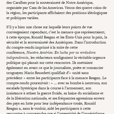
des Caraïbes pour la souveraineté de Notre Amérique,
organisée par Casa de las Americas. Venus des quatre coins de
la région, les participants affichaient des positions idéologiques
et politiques variées.
S’il y a bien une chose sur laquelle leurs points de vue
convergeaient cependant, c’est la menace que représentaient,
à cette époque, Ronald Reagan et les États-Unis pour la paix, la
sécurité et la souveraineté des Amériques. Dans l’introduction
du compte-rendu imprimé à la suite de cette
conférence,
Nuestra América: En lucha por su verdadera
independencia
, les rédacteurs soulignaient la véritable urgence
politique qui planait sur cette rencontre. Ils mettaient
également en avant ce que le journaliste, poète et romancier
uruguayen Mario Benedetti qualifiait d’« unité sans
précédent » entre les participants face à la menace Reagan. Le
compte-rendu poursuivait : « … avec sa bombe à neutrons, son
escalade hystérique dans la course à l’armement, son
insistance à attiser la guerre froide, sa haine du socialisme et
de la libération nationale, et ses fréquentes agressions envers
des pays en lutte pour leur indépendance totale, Ronald
Reagan a, sans le vouloir, aidé les participants à cette
rencontre à comprendre que si l’agressivité de l’impérialisme