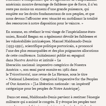
américain montre davantage de faiblesse que de force, il n’en
reste pas moins un ennemi d’une grande puissance, qui
empiète sur les droits fondamentaux de nos peuples, et que
nous devons l’affronter avec ténacité en mobilisant la totalité
des ressources à notre disposition pour le vaincre. »
En somme, en révélant le vrai visage de l’impérialisme états-
unien, Ronald Reagan en a également dévoilé les faiblesses et
les vulnérabilités intrinsèques. Manuel Maldonado-Denis
(1933-1992), scientifique politique portoricain, a prononcé
l’une des plus remarquables et des plus poignantes allocutions
de cette conférence. Initialement publié en espagnol
dans
Nuestra América
et intitulé « La
liberación nacional: imperativo categórico de Nuestra
América », son essai parut ensuite en 1982 dans
le
Tricontinental
, une revue de La Havane, sous le titre
« National Liberation: Categorical Imperative for the Peoples
of Our America » [La libération nationale : un impératif
catégorique pour les peuples de Notre Amérique].
Dans cet essai, Maldonado-Denis parvient à restituer l’énergie
militante qui a animé le congrès. Il y évoque les peuples tant