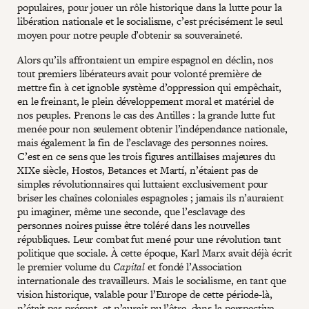
populaires, pour jouer un rôle historique dans la lutte pour la
libération nationale et le socialisme, c’est précisément le seul
moyen pour notre peuple d’obtenir sa souveraineté.
Alors qu’ils affrontaient un empire espagnol en déclin, nos
tout premiers libérateurs avait pour volonté première de
mettre fin à cet ignoble système d’oppression qui empêchait,
en le freinant, le plein développement moral et matériel de
nos peuples. Prenons le cas des Antilles : la grande lutte fut
menée pour non seulement obtenir l’indépendance nationale,
mais également la fin de l’esclavage des personnes noires.
C’est en ce sens que les trois figures antillaises majeures du
XIXe siècle, Hostos, Betances et Martí, n’étaient pas de
simples révolutionnaires qui luttaient exclusivement pour
briser les chaînes coloniales espagnoles ; jamais ils n’auraient
pu imaginer, même une seconde, que l’esclavage des
personnes noires puisse être toléré dans les nouvelles
républiques. Leur combat fut mené pour une révolution tant
politique que sociale. À cette époque, Karl Marx avait déjà écrit
le premier volume du
Capital
et fondé l’Association
internationale des travailleurs. Mais le socialisme, en tant que
vision historique, valable pour l’Europe de cette période-là,
n’était pas présent, et n’aurait pu l’être, dans la perspective