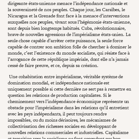
dirigeante états-unienne menace l’indépendance nationale et
la souveraineté de nos peuples. Chaque jour, les Caraïbes, le
Nicaragua et la Grenade font face à la menace d’interventions
auxquelles nos peuples, vivant sous l’hégémonie états-unienne,
sont depuis bien longtemps habitués. Cuba, révolutionnaire,
brave de nouvelles agressions de l’impérialisme états-unien. La
seule chose capable d’arrêter cette puissance, la seule force
capable de contrer son ambition folle de chercher à dominer le
monde, c’est l’existence du monde socialiste, qui résiste face à
l’arrogance de cette république impériale, dont elle n’a jamais
cessé de faire preuve, et ce, depuis sa création.
Une cohabitation entre impérialisme, véritable système de
domination mondial, et indépendance nationale est
uniquement possible si cette dernière ne sert pas à remettre en
question les relations de production capitalistes. Si le
cheminement vers l’indépendance économique représente un
obstacle pour l’impérialisme dans les relations qu’il entretient
avec les pays indépendants, il peut toujours rendre
impossibles, ou du moins dérisoires, les mécanismes de
collectivisation des richesses sociales en développant de
nouvelles relations commerciales et industrielles. Capitalisme
et transition vers le socialisme ne font cependant pas bon