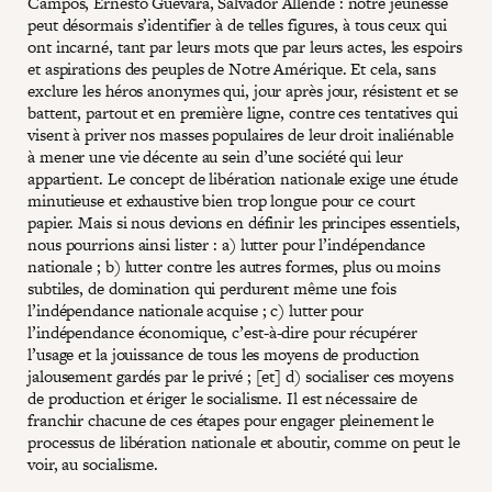
Campos, Ernesto Guevara, Salvador Allende : notre jeunesse
peut désormais s’identifier à de telles figures, à tous ceux qui
ont incarné, tant par leurs mots que par leurs actes, les espoirs
et aspirations des peuples de Notre Amérique. Et cela, sans
exclure les héros anonymes qui, jour après jour, résistent et se
battent, partout et en première ligne, contre ces tentatives qui
visent à priver nos masses populaires de leur droit inaliénable
à mener une vie décente au sein d’une société qui leur
appartient. Le concept de libération nationale exige une étude
minutieuse et exhaustive bien trop longue pour ce court
papier. Mais si nous devions en définir les principes essentiels,
nous pourrions ainsi lister : a) lutter pour l’indépendance
nationale ; b) lutter contre les autres formes, plus ou moins
subtiles, de domination qui perdurent même une fois
l’indépendance nationale acquise ; c) lutter pour
l’indépendance économique, c’est-à-dire pour récupérer
l’usage et la jouissance de tous les moyens de production
jalousement gardés par le privé ; [et] d) socialiser ces moyens
de production et ériger le socialisme. Il est nécessaire de
franchir chacune de ces étapes pour engager pleinement le
processus de libération nationale et aboutir, comme on peut le
voir, au socialisme.