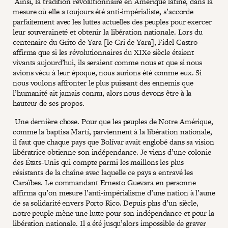
Ainsi, la tradition révolutionnaire en Amérique latine, dans la
mesure où elle a toujours été anti-impérialiste, s’accorde
parfaitement avec les luttes actuelles des peuples pour exercer
leur souveraineté et obtenir la libération nationale. Lors du
centenaire du Grito de Yara [le Cri de Yara], Fidel Castro
affirma que si les révolutionnaires du XIXe siècle étaient
vivants aujourd’hui, ils seraient comme nous et que si nous
avions vécu à leur époque, nous aurions été comme eux. Si
nous voulons affronter le plus puissant des ennemis que
l’humanité ait jamais connu, alors nous devons être à la
hauteur de ses propos.
Une dernière chose. Pour que les peuples de Notre Amérique,
comme la baptisa Martí, parviennent à la libération nationale,
il faut que chaque pays que Bolívar avait englobé dans sa vision
libératrice obtienne son indépendance. Je viens d’une colonie
des États-Unis qui compte parmi les maillons les plus
résistants de la chaîne avec laquelle ce pays a entravé les
Caraïbes. Le commandant Ernesto Guevara en personne
affirma qu’on mesure l’anti-impérialisme d’une nation à l’aune
de sa solidarité envers Porto Rico. Depuis plus d’un siècle,
notre peuple mène une lutte pour son indépendance et pour la
libération nationale. Il a été jusqu’alors impossible de graver