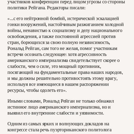
участников конференции перед лицом угрозы со стороны
политики Рейгана. Редакторы писали:
«...с его нейтронной бомбой, истерической эскалацией
гонки вооружений, настойчивым разжиганием холодной
войны, ненавистью к социализму и делу национального
освобождения, а также постоянной агрессией против
стран, борющихся за свою полную независимость,
Рональд Рейган, сам того не желая, помог участникам
встречи осознать следующее: хотя агрессивность
американского империализма свидетельствует скорее о
слабости, чем о силе, это мощный противник,
посягающий на фундаментальные права наших народов,
и мы должны решительно противостоять этому врагу,
используя все имеющиеся в нашем распоряжении
ресурсы, чтобы одолеть его».
Иными словами, Рональд Рейган не только обнажил
истинное лицо американского империализма, но и
выявил его внутренние слабости и уязвимости.
Одним из самых ярких и волнующих докладов на
конгрессе стала речь пуэрториканского политолога