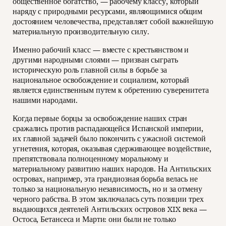
общественное богатство, — рабочему классу, который
наряду с природными ресурсами, являющимися общим
достоянием человечества, представляет собой важнейшую
материальную производительную силу.
Именно рабочий класс — вместе с крестьянством и
другими народными слоями — призван сыграть
историческую роль главной силы в борьбе за
национальное освобождение и социализм, который
является единственным путем к обретению суверенитета
нашими народами.
Когда первые борцы за освобождение наших стран
сражались против распадающейся Испанской империи,
их главной задачей было покончить с ужасной системой
угнетения, которая, оказывая сдерживающее воздействие,
препятствовала полноценному моральному и
материальному развитию наших народов. На Антильских
островах, например, эта грандиозная борьба велась не
только за национальную независимость, но и за отмену
черного рабства. В этом заключалась суть позиции трех
выдающихся деятелей Антильских островов XIX века —
Остоса, Бетансеса и Марти: они были не только