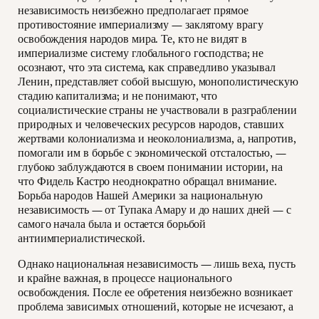
независимость неизбежно предполагает прямое
противостояние империализму — заклятому врагу
освобождения народов мира. Те, кто не видят в
империализме систему глобального господства; не
осознают, что эта система, как справедливо указывал
Ленин, представляет собой высшую, монополистическую
стадию капитализма; и не понимают, что
социалистические страны не участвовали в разграблении
природных и человеческих ресурсов народов, ставших
жертвами колониализма и неоколониализма, а, напротив,
помогали им в борьбе с экономической отсталостью, —
глубоко заблуждаются в своем понимании истории, на
что Фидель Кастро неоднократно обращал внимание.
Борьба народов Нашей Америки за национальную
независимость — от Тупака Амару и до наших дней — с
самого начала была и остается борьбой
антиимпериалистической.
Однако национальная независимость — лишь веха, пусть
и крайне важная, в процессе национального
освобождения. После ее обретения неизбежно возникает
проблема зависимых отношений, которые не исчезают, а