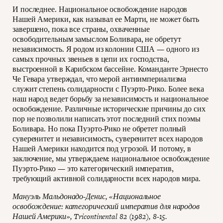
И последнее. Национальное освобождение народов
Нашей Америки, как называл ее Марти, не может быть
завершено, пока все страны, охваченные
освободительным замыслом Боливара, не обретут
независимость. Я родом из колонии США — одного из
самых прочных звеньев в цепи их господства,
выстроенной в Карибском бассейне. Команданте Эрнесто
Че Гевара утверждал, что мерой антиимпериализма
служит степень солидарности с Пуэрто-Рико. Более века
наш народ ведет борьбу за независимость и национальное
освобождение. Различные исторические причины до сих
пор не позволили написать этот последний стих поэмы
Боливара. Но пока Пуэрто-Рико не обретет полный
суверенитет и независимость, суверенитет всех народов
Нашей Америки находится под угрозой. И потому, в
заключение, мы утверждаем: национальное освобождение
Пуэрто-Рико — это категорический императив,
требующий активной солидарности всех народов мира.
Мануэль Мальдонадо-Денис, «Национальное
освобождение: категорический императив для народов
Нашей Америки», Tricontinental 82 (1982), 8-15.