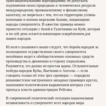
транснациональными корпорациями; не допускать
подчинения своих природных и человеческих ресурсов
международному промышленному и финансовому
капиталу; не мириться с тем, что их территории усеяны
военными и военно-морскими базами, лишающими
народы суверенитета. В качестве примера можно
привести ситуацию с базой в Гуантанамо на Кубе, которая
и по сей день остается вопиющим оскорблением для
наших народов.
Из всего сказанного выше следует, что борьба народов за
полноценное осуществление своего суверенитета
неизбежно ведет к обобществлению основных средств
производства и движению в сторону социализма.
Разумеется, это далеко не простая задача. Оглушительные
победы народов Кубы, Вьетнама и Анголы — если
говорить только об этих трех примерах — породили
реваншистские настроения в западных правящих кругах,
нынешним политическим выражением которых стал
приход к власти администрации Рейгана.
В современной политической ситуации национальная
независимость и суверенитет всех народов мира