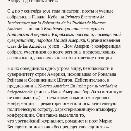
Амару и до наших дней».
С 4 по 7 сентября 1981 года писатели, поэты и ученые
собрались в Гаване, Куба, на
Primero Encuentro de
Intelectuales por la Soberanía de los Pueblos de Nuestra
América —
первой
Конференции интеллектуалов
Латинской Америки и Карибского бассейна, посвященной
суверенитету народов Нашей Америки.
Организованная
Casa de las Americas (с исп. «Дом Америк») конференция
собрала участников со всего региона, представлявших
различные идеологические и политические позиции.
Но их объединило одно: угроза миру, безопасности и
суверенитету стран Америки, исходившая от Рональда
Рейгана и Соединенных Штатов. Действительно, в
предисловии к
Nuestra América: En lucha por su verdadera
independencia
(с исп. «Наша Америка: борьба за истинную
независимость») — печатному изданию материалов
конференции — редакторы отметили исключительную
политическую остроту, характеризовавшую атмосферу
конференции. Они также выделили то,
что уругвайский журналист, романист и поэт Марио
Бенедетти описал как «беспрецедентное единство»