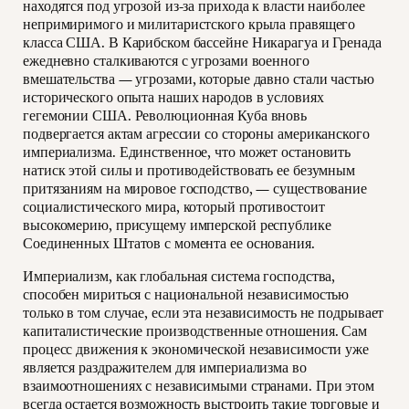
находятся под угрозой из-за прихода к власти наиболее
непримиримого и милитаристского крыла правящего
класса США. В Карибском бассейне Никарагуа и Гренада
ежедневно сталкиваются с угрозами военного
вмешательства — угрозами, которые давно стали частью
исторического опыта наших народов в условиях
гегемонии США. Революционная Куба вновь
подвергается актам агрессии со стороны американского
империализма. Единственное, что может остановить
натиск этой силы и противодействовать ее безумным
притязаниям на мировое господство, — существование
социалистического мира, который противостоит
высокомерию, присущему имперской республике
Соединенных Штатов с момента ее основания.
Империализм, как глобальная система господства,
способен мириться с национальной независимостью
только в том случае, если эта независимость не подрывает
капиталистические производственные отношения. Сам
процесс движения к экономической независимости уже
является раздражителем для империализма во
взаимоотношениях с независимыми странами. При этом
всегда остается возможность выстроить такие торговые и