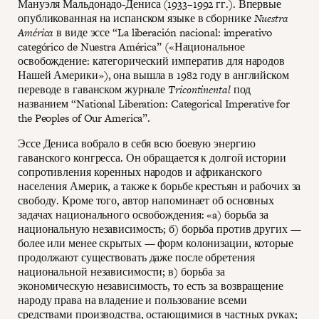
Мануэля Мальдонадо-Дениса (1933–1992 гг.). Впервые
опубликованная на испанском языке в сборнике
Nuestra
América
в виде эссе “La liberación nacional: imperativo
categórico de Nuestra América” («Национальное
освобождение: категорический императив для народов
Нашей Америки»), она вышла в 1982 году в английском
переводе в гаванском журнале
Tricontinental
под
названием “National Liberation: Categorical Imperative for
the Peoples of Our America”.
Эссе Дениса вобрало в себя всю боевую энергию
гаванского конгресса. Он обращается к долгой истории
сопротивления коренных народов и африканского
населения Америк, а также к борьбе крестьян и рабочих за
свободу. Кроме того, автор напоминает об основных
задачах национального освобождения: «a) борьба за
национальную независимость; б) борьба против других —
более или менее скрытых — форм колонизации, которые
продолжают существовать даже после обретения
национальной независимости; в) борьба за
экономическую независимость, то есть за возвращение
народу права на владение и пользование всеми
средствами производства, остающимися в частных руках;