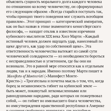
объяснить сущность морального долга каждого человека
по отношению ко всему человечеству, он сформулировал
его следующим образом: «Всегда старайся поступать так,
чтобы принцип твоего поведения мог служить всеобщим
правилом». Этот принцип — категорический императив,
как он был назван в этике знаменитого кенигсбергского
философа, — находит отклик в известном изречении
кубинского мыслителя XIX века Хосе Марти: «Каждый
истинный человек должен ощущать удар, нанесенный по
щеке другого, как удар по собственной щеке». Эта
ответственность человечества вытекает из самой сути
человеческой солидарности — из необходимости бороться
с несправедливостью и угнетением, где бы они ни
возникали. Это в равной мере относится как к отдельным
людям, так и к народам. Именно поэтому Марти пишет в
Manifesto of Montecristi
(«Манифест Монте-
Кристи»): «Трогательна и почетна мысль о том, что, когда
борец за независимость гибнет на кубинской земле —
быть может, покинутый легкомысленными или
равнодушными народами, ради которых он пожертвовал
собой, — он гибнет во имя высшего блага человечества,
во имя утверждения нравственной республики в Америке
и создания свободного архипелага, где достойные