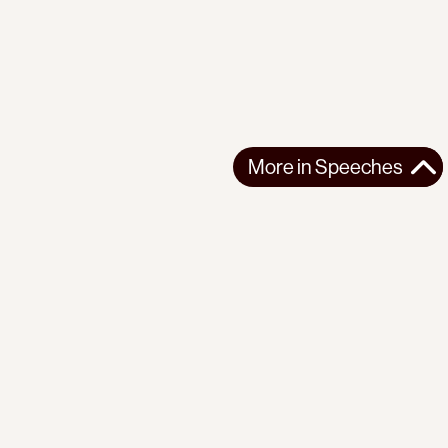
More in
Speeches
More in
Speeches