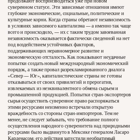
продолжают воспроизводиться уже при новом
суверенном статусе. Эти зависимые отношения имеют
глубокие экономические, социальные, политические и
культурные корни. Когда страны обретают независимость
в условиях зависимого капитализма — а именно так чаще
всего и происходило, — их с таким трудом завоеванная
независимость оказывается фактически сведенной на нет
под воздействием устойчивых факторов,
поддерживающих неравномерное развитие и
экономическую отсталость. Как показывают неудачные
попытки создать новый международный экономический
порядок, а также провал разрекламированного диалога
«Север — Юг», капиталистические страны не готовы
отказываться от своих привилегий и прерогатив,
извлекаемых из неэквивалентного обмена сырьем и
промышленной продукцией. Попытки стран-экспортеров
сырья осуществить суверенное право распоряжаться
этими ресурсами неизменно встречали открытую
враждебность со стороны стран-импортеров. Тем не
менее, не следует забывать, что требование полного
осуществления народного суверенитета над природными
ресурсами было выдвинуто в Мексике генералом Ласаро
Карденасом; его действия запустили необратимый