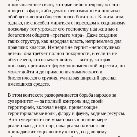
промышленные связи, которые либо превращают этот
процесс в фарс, либо делают невозможными попытки
обобществления общественного богатства. Капитализм,
однако, не способен мириться с переходом к социализму,
поскольку тот угрожает его господству над жизнью и
богатством обществ «третьего мира». Даже создание
таких структур, как народная власть, неприемлемо для
правящих классов. Империя не терпит «непослушных
детей»: она требует полной покорности, и если та не
обеспечена, это означает войну — войну, которая
поначалу принимает форму экономической агрессии, но
может дойти и до применения химического и
биологического оружия, учитывая широкий арсенал
имеющихся средств.
В этом контексте разворачивается борьба народов за
суверенитет — за полный контроль над своей
территорией, включая недра, прилегающие
территориальные воды, флору и фауну, водные ресурсы.
Этот суверенитет не может быть в полной мере
реализован до тех пор, пока реальная власть не
принадлежит социальному классу, создающему