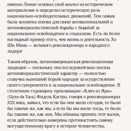
именно Ленин основал свой анализ на историческом
материализме и определил историческую роль
национально-освободительных движений. Тем самым
была заложена основа для связи антиколониальной и
антиимпериалистической борьбы с борьбой за
национальное освобождение и социализм. Есть ли более
наглядный пример этого, чем жизнь и деятельность Хо
Ши Мина — великого революционера и народного
лидера?
Таким образом, латиноамериканская революционная
традиция — поскольку она последовательно носила
антиимпериалистический характер — полностью
созвучна нынешней борьбе народов за осуществление
своего суверенитета и за национальное освобождение. В
столетнюю годовщину прокламации «Клич из Яры»
(Grito de Yara) Фидель Кастро, говоря о революционерах
XIX века, заявил, что если бы они жили сегодня, то были
бы такими же, как мы, а если бы мы жили тогда, то были
бы такими же, как они. Мы обязаны принять этот вызов,
если действительно намерены противостоять самому
могущественному врагу в истории человечества.