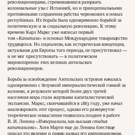
революционерами, стремившимися разорвать
колониальные узы с Испанией, но и принципиальными
противниками сохранения рабства чернокожих в новых
республиках. Их борьба была одновременно борьбой за
политическую и за социальную революцию. К этому
времени Карл Маркс уже написал первый
том «
Капитала»
и основал Международное товарищество
трудящихся. Но социализм, как историческая концепция,
актуальная для Европы того периода, не присутствовал —
и не мог присутствовать — в политическом
мировоззрении этих великих антильских
революционеров.
Борьба за освобождение Антильских островов началась
одновременно с безумной империалистической гонкой за
колонии, в результате которой более двух третей
населения мира стали жертвами капиталистической
экспансии. Маркс, скончавшийся в 1883 году, уже начал
анализировать этот процесс, однако его развернутое
теоретическое осмысление появилось позднее в работе
В. И. Ленина «
Империализм, как высшая стадия
капитализма».
Хотя Марти еще до Ленина блестяще
описал это явление и прямо назвал его империализмом,