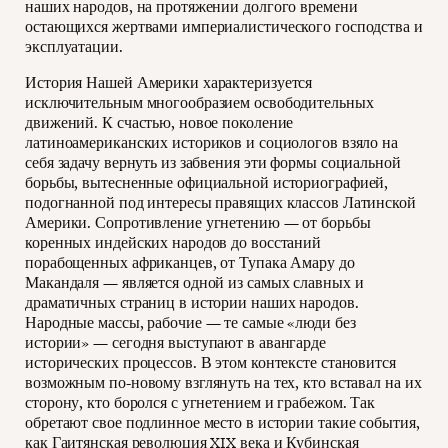
наших народов, на протяжении долгого времени
остающихся жертвами империалистического господства и
эксплуатации.
История Нашей Америки характеризуется
исключительным многообразием освободительных
движений. К счастью, новое поколение
латиноамериканских историков и социологов взяло на
себя задачу вернуть из забвения эти формы социальной
борьбы, вытесненные официальной историографией,
подогнанной под интересы правящих классов Латинской
Америки. Сопротивление угнетению — от борьбы
коренных индейских народов до восстаний
порабощенных африканцев, от Тупака Амару до
Макандаля — является одной из самых славных и
драматичных страниц в истории наших народов.
Народные массы, рабочие — те самые «люди без
истории» — сегодня выступают в авангарде
исторических процессов. В этом контексте становится
возможным по-новому взглянуть на тех, кто вставал на их
сторону, кто боролся с угнетением и грабежом. Так
обретают свое подлинное место в истории такие события,
как Гаитянская революция XIX века и Кубинская