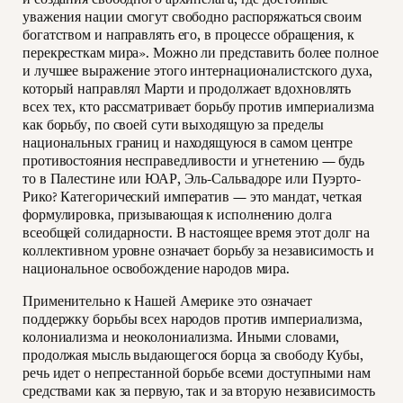
уважения нации смогут свободно распоряжаться своим
богатством и направлять его, в процессе обращения, к
перекресткам мира». Можно ли представить более полное
и лучшее выражение этого интернационалистского духа,
который направлял Марти и продолжает вдохновлять
всех тех, кто рассматривает борьбу против империализма
как борьбу, по своей сути выходящую за пределы
национальных границ и находящуюся в самом центре
противостояния несправедливости и угнетению — будь
то в Палестине или ЮАР, Эль-Сальвадоре или Пуэрто-
Рико? Категорический императив — это мандат, четкая
формулировка, призывающая к исполнению долга
всеобщей солидарности. В настоящее время этот долг на
коллективном уровне означает борьбу за независимость и
национальное освобождение народов мира.
Применительно к Нашей Америке это означает
поддержку борьбы всех народов против империализма,
колониализма и неоколониализма. Иными словами,
продолжая мысль выдающегося борца за свободу Кубы,
речь идет о непрестанной борьбе всеми доступными нам
средствами как за первую, так и за вторую независимость