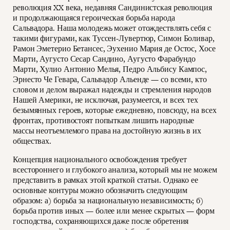
революция XX века, недавняя Сандинистская революция
и продолжающаяся героическая борьба народа
Сальвадора. Наша молодежь может отождествлять себя с
такими фигурами, как Туссен-Лувертюр, Симон Боливар,
Рамон Эметерио Бетансес, Эухенио Мария де Остос, Хосе
Марти, Аугусто Сесар Сандино, Аугусто Фарабундо
Марти, Хулио Антонио Мелья, Педро Альбису Кампос,
Эрнесто Че Гевара, Сальвадор Альенде — со всеми, кто
словом и делом выражал надежды и стремления народов
Нашей Америки, не исключая, разумеется, и всех тех
безымянных героев, которые ежедневно, повсюду, на всех
фронтах, противостоят попыткам лишить народные
массы неотъемлемого права на достойную жизнь в их
обществах.
Концепция национального освобождения требует
всестороннего и глубокого анализа, который мы не можем
представить в рамках этой краткой статьи. Однако ее
основные контуры можно обозначить следующим
образом: а) борьба за национальную независимость; б)
борьба против иных — более или менее скрытых — форм
господства, сохраняющихся даже после обретения