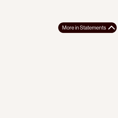
More in
Statements
More in
Statements
SOUTH AMERICA
STATEMENTS
2026-07-21