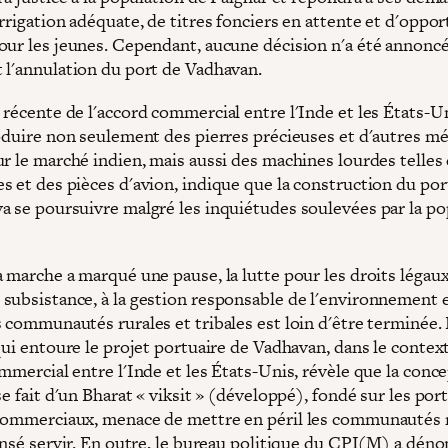
rrigation adéquate, de titres fonciers en attente et d'oppo
our les jeunes. Cependant, aucune décision n'a été annonc
 l'annulation du port de Vadhavan.
récente de l'accord commercial entre l'Inde et les États-Un
roduire non seulement des pierres précieuses et d'autres m
ur le marché indien, mais aussi des machines lourdes telles
s et des pièces d'avion, indique que la construction du por
a se poursuivre malgré les inquiétudes soulevées par la po
.
 marche a marqué une pause, la lutte pour les droits légaux
subsistance, à la gestion responsable de l'environnement et
 communautés rurales et tribales est loin d'être terminée. 
qui entoure le projet portuaire de Vadhavan, dans le contex
mmercial entre l'Inde et les États-Unis, révèle que la conc
se fait d'un Bharat « viksit » (développé), fondé sur les port
commerciaux, menace de mettre en péril les communauté
ensé servir. En outre, le bureau politique du CPI(M) a déno