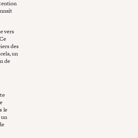
tention
onnaît
e vers
 Ce
ciers des
 cela, un
in de
tte
e
s le
r un
de