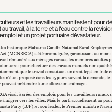
culteurs et les travailleurs manifestent pour 
t au travail, à la terre et à l'eau contre la révisi
l'emploi et un projet portuaire dévastateur.
a loi historique Mahatma Gandhi National Rural Employme
 Act (MGNREGA) a été promulguée, garantissant au moins
ravail rémunéré aux ménages ruraux, les membres adultes 
olontaires pour effectuer des travaux manuels non qualifiés
otamment que le travail constituait un droit légal en Inde e
i n'était proposé dans les 15 jours suivant la demande, le
pouvait prétendre à une allocation chômage.
 visait à créer des emplois pour les travailleurs ruraux s
 à migrer vers les villes. Mais le parti actuellement au pouv
Janata Party (BJP), et son leader, le Premier ministre Nare