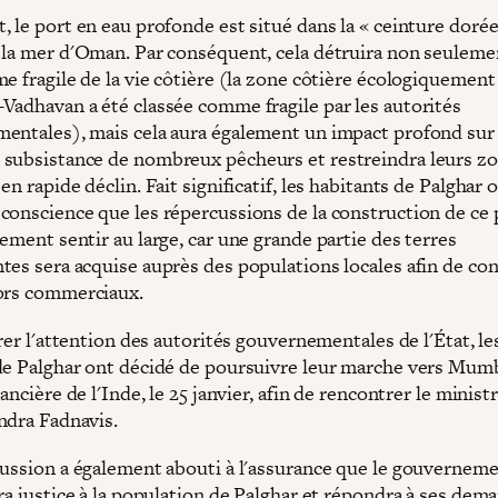
 le port en eau profonde est situé dans la « ceinture dorée
 la mer d'Oman. Par conséquent, cela détruira non seuleme
e fragile de la vie côtière (la zone côtière écologiquement
Vadhavan a été classée comme fragile par les autorités
entales), mais cela aura également un impact profond sur 
subsistance de nombreux pêcheurs et restreindra leurs z
en rapide déclin. Fait significatif, les habitants de Palghar 
conscience que les répercussions de la construction de ce 
ement sentir au large, car une grande partie des terres
tes sera acquise auprès des populations locales afin de con
ors commerciaux.
rer l'attention des autorités gouvernementales de l'État, le
de Palghar ont décidé de poursuivre leur marche vers Mumb
nancière de l'Inde, le 25 janvier, afin de rencontrer le minist
endra Fadnavis.
ussion a également abouti à l'assurance que le gouvernem
ra justice à la population de Palghar et répondra à ses dem