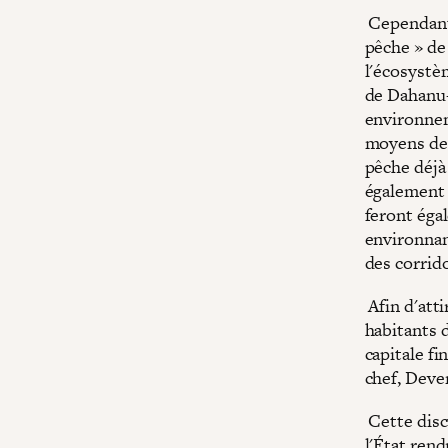
Cependant,
pêche » de
l'écosystèm
de Dahanu-
environnem
moyens de 
pêche déjà 
également 
feront égal
environnan
des corrid
Afin d'atti
habitants 
capitale fi
chef, Dev
Cette disc
l'État rend