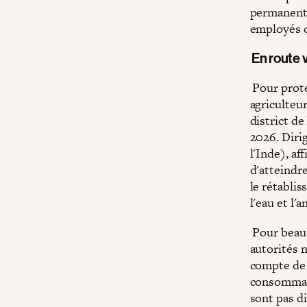
permanente
employés o
En route 
Pour prote
agriculteu
district d
2026. Dirig
l'Inde), af
d'atteindre
le rétablis
l'eau et l'
Pour beauco
autorités 
compte de l
consommatio
sont pas di