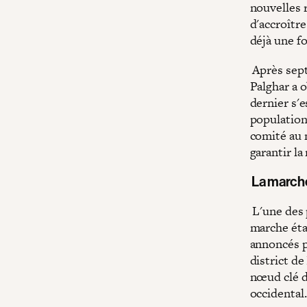
nouvelles 
d'accroître
déjà une f
Après sept
Palghar a o
dernier s'e
populations
comité au 
garantir l
La march
L'une des p
marche éta
annoncés p
district de
nœud clé d
occidental