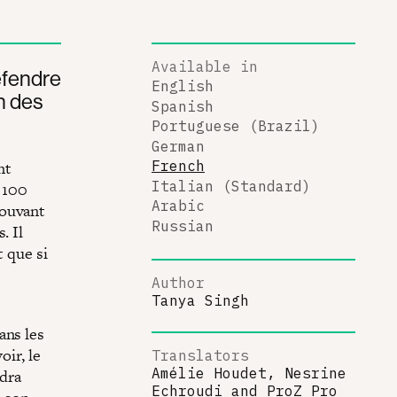
Available in
défendre
English
on des
Spanish
Portuguese (Brazil)
German
nt
French
Italian (Standard)
 100
Arabic
pouvant
Russian
. Il
t que si
Author
Tanya Singh
ans les
oir, le
Translators
Amélie Houdet, Nesrine
ndra
Echroudi
and
ProZ Pro