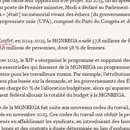
 pas caché leur opposition à ce projet. En 2015, un an aprè
au poste de Premier ministre, Modi a déclaré au Parlement 
 [était] un mémorial vivant des échecs [du gouvernemen
 progressiste unie (UPA), composé du Parti du Congrès et d
Leaflet
, en 2024-2025, la MGNREGA a aidé 57,8 millions de f
,8 millions de personnes, dont 58 % de femmes.
e 2025, le BJP a réorganisé le programme et supprimé de
s essentielles qui faisaient de la MGNREGA un programme
eur pour les travailleurs ruraux. Par exemple, l’attributio
 sera plus basée sur la demande, et les gouvernements des É
n charge 60 % de l'allocation budgétaire, alors qu'auparava
nt fédéral allouait la totalité du budget à la MGNREGA.
n de la MGNREGA fait suite aux nouveaux codes du travail,
és en novembre 2025. Ces codes du travail ont réduit la pr
leurs en affaiblissant les syndicats, en introduisant des hor
us longs et des contrats à durée déterminée au lieu d'embau