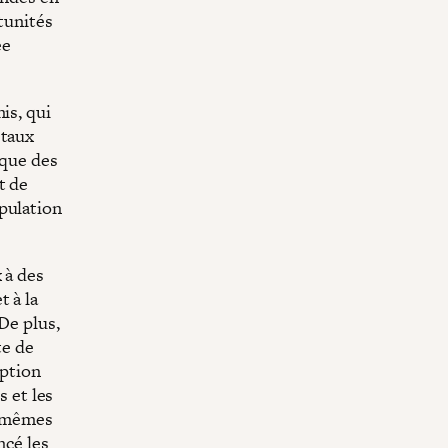
rtunités
ée
is, qui
étaux
 que des
t de
pulation
 à des
 à la
De plus,
te de
eption
s et les
s mêmes
ncé les