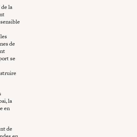
 de la
nt
 sensible
les
ones de
ont
port se
struire
s
ai, la
re en
ent de
andes en