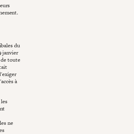
leurs
rnement.
ibales du
 janvier
s de toute
tait
d'exiger
'accès à
 les
ent
les ne
des