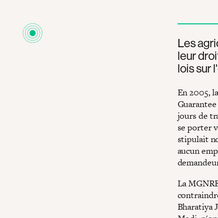
Les agri
leur droi
lois sur 
En 2005, l
Guarantee
jours de t
se porter v
stipulait n
aucun emplo
demandeur 
La MGNREGA
contraindre
Bharatiya 