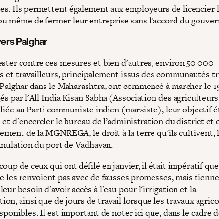
s. Ils permettent également aux employeurs de licencier 
u même de fermer leur entreprise sans l'accord du gouve
vers Palghar
ster contre ces mesures et bien d'autres, environ 50 000
rs et travailleurs, principalement issus des communautés tr
e Palghar dans le Maharashtra, ont commencé à marcher le 19
és par l'All India Kisan Sabha (Association des agriculteur
filiée au Parti communiste indien (marxiste), leur objectif é
 et d'encercler le bureau de l’administration du district et 
sement de la MGNREGA, le droit à la terre qu'ils cultivent, l
annulation du port de Vadhavan.
up de ceux qui ont défilé en janvier, il était impératif que
ne les renvoient pas avec de fausses promesses, mais tienn
eur besoin d'avoir accès à l'eau pour l'irrigation et la
n, ainsi que de jours de travail lorsque les travaux agrico
sponibles. Il est important de noter ici que, dans le cadre 