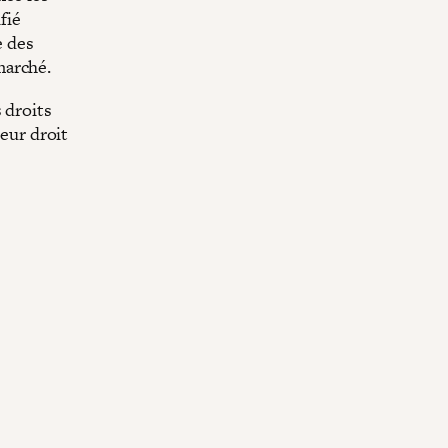
fié
e des
marché.
 droits
leur droit