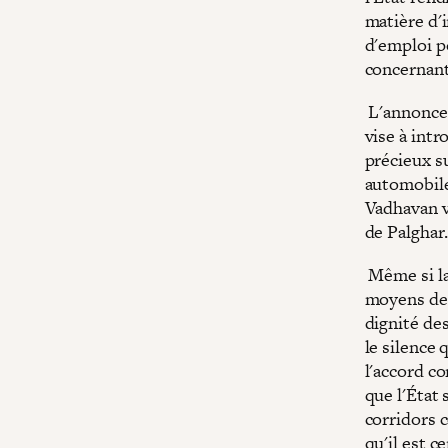
matière d'i
d'emploi p
concernant
L'annonce 
vise à int
précieux s
automobile
Vadhavan v
de Palghar
Même si la
moyens de 
dignité des
le silence 
l'accord co
que l'État 
corridors 
qu'il est c