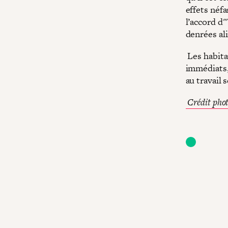
effets néfa
l’accord d'
denrées al
Les habita
immédiats, 
au travail 
Crédit phot