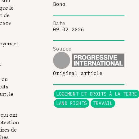
s son
Bono
que le
t de
e ses
Date
09.02.2026
oyers et
Source
s
Original article
n du
tats
nt, le
LOGEMENT ET DROITS À LA TERRE
LAND RIGHTS
TRAVAIL
 qui ont
otection
aires de
ches