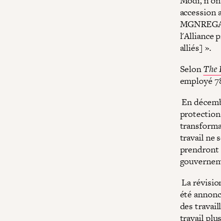
Modi, n'ont
accession 
MGNREGA «
l'Alliance
alliés] ».
Selon
The 
employé 78
En décembr
protection
transformat
travail ne
prendront e
gouverneme
La révisio
été annonc
des travail
travail pl