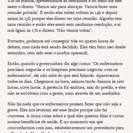
10h da manhã, apresentamos as demandas e ao meio-dia eles
saem e dizem: ‘Vamos sair para almoçar. Vamos fazer uma
reunião privada’. E então eles talvez voltem às 14h e depois
saiam às 15h porque eles dizem ter uma reunião. Alguém tem
uma reunião e então eles saem sem nenhuma resolução, e aí
nos ligam às 17h e dizem: ‘Não vamos voltar’.
Portanto, podemos até conseguir três ou quatro horas de
debate, mas nada está sendo decidido. Eles têm feito isso desde
setembro, tem sido esse o modus operandi.
Então, quando a governadora diz algo como: ‘Os enfermeiros
precisam negociar e os hospitais precisam negociar com os
enfermeiros’, ela não sabe do que está falando. Aparecemos
todos os dias. Chegamos na hora, saímos tarde. Saímos às oito
horas, nove horas. A gerência foi embora, saiu do prédio, e eles
não se envolvem com a gente, nem através de um mediador.
Não há nada que os enfermeiros possam fazer que não seja a
greve. Eles nos levaram até esse limite porque não há
conversa. A única coisa sobre a qual eles querem falar é cortar
nossos benefícios de saúde. E no momento em que
concordarmos com isso, estabeleceremos um precedente para