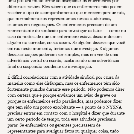
uma postura muito firme ao disciplinar os enfermeiros por
diferentes razões. Eles sabem que os enfermeiros não podem
receber o tipo de acompanhamento que merecem porque nós,
que normalmente os representamos nessas audiências,
estamos em negociações. Os enfermeiros precisam de um
representante do sindicato para investigar os fatos — como no
caso da notícia de que um enfermeiro estava discutindo com
alguém no corredor, coisas assim. Se alguém dissesse que você
entrou neste momento, teríamos que investigar. E algumas
dessas situações poderiam ser simples, mas em vez de uma
advertência verbal ou escrita, acaba sendo uma advertência
final ou suspensão pendente de investigação.
É difícil correlacionar com a atividade sindical por causa da
maneira como eles disfarçam, mas os enfermeiros têm sido
fortemente punidos durante esse período. Não podemos dizer
com certeza que é porque enviamos um aviso de greve ou
porque os enfermeiros estão paralisados, mas podemos dizer
que tem sido um pouco exorbitante — a ponto de o NYSNA
precisar entrar em contato com o hospital e dizer que durante
um certo período de tempo, toda essa atividade precisaria
parar. Se enfermeiros ou gerentes precisassem de
representantes para averiguar fatos ou qualquer coisa, tudo