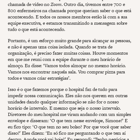
chamada de vídeo no
Zoom
. Outro dia, tivemos entre 700 e
800 enfermeiros na chamada porque queriam saber o que está
acontecendo. E todos os nossos membros estão lá com a sua
equipe executiva, e estamos transmitindo a mensagem sobre
tudo o que está acontecendo.
Portanto, é um esforço muito grande para alcançar as pessoas,
e não é apenas uma coisa isolada. Quando se trata de
organização, é preciso fazer muitas coisas. Houve momentos
em que me reuni com a equipe durante o meu horário de
almoço. Eu disse: ‘Vamos todos almoçar no mesmo horário.
Vamos nos encontrar naquela sala. Vou comprar pizza para
todos e vamos criar estratégias’.
Isso é o que fazemos porque o hospital faz de tudo para
impedir nossa comunicação. Eles não nos querem em outras
unidades dando qualquer informação se não for o nosso
horário de intervalo. E mesmo que seja o nosso intervalo.
Diretores do meu hospital me viram andando com um simples
envelope e disseram: ‘O que tem nesse envelope, Simone?’ E
eu fico tipo: ‘O que tem no seu bolso? Por que você quer saber
disso?’ Eles dizem: ‘Eu só fico me perguntando o que tem aí
dentro. Aonde você vai hoje?’ Eu respondi: ‘Tenho negócios a