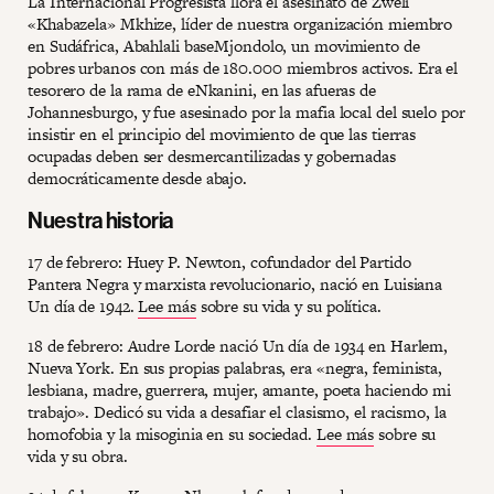
La Internacional Progresista llora el asesinato de Zweli
«Khabazela» Mkhize, líder de nuestra organización miembro
en Sudáfrica, Abahlali baseMjondolo, un movimiento de
pobres urbanos con más de 180.000 miembros activos. Era el
tesorero de la rama de eNkanini, en las afueras de
Johannesburgo, y fue asesinado por la mafia local del suelo por
insistir en el principio del movimiento de que las tierras
ocupadas deben ser desmercantilizadas y gobernadas
democráticamente desde abajo.
Nuestra historia
17 de febrero: Huey P. Newton, cofundador del Partido
Pantera Negra y marxista revolucionario, nació en Luisiana
Un día de 1942.
Lee más
sobre su vida y su política.
18 de febrero: Audre Lorde nació Un día de 1934 en Harlem,
Nueva York. En sus propias palabras, era «negra, feminista,
lesbiana, madre, guerrera, mujer, amante, poeta haciendo mi
trabajo». Dedicó su vida a desafiar el clasismo, el racismo, la
homofobia y la misoginia en su sociedad.
Lee más
sobre su
vida y su obra.