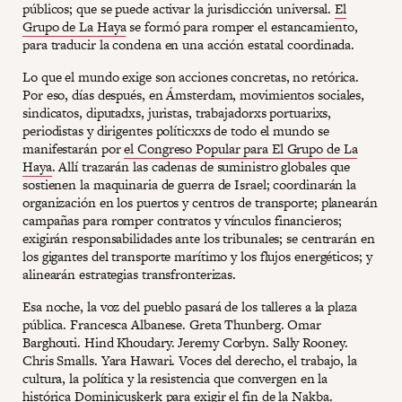
públicos; que se puede activar la jurisdicción universal.
El
Grupo de La Haya
se formó para romper el estancamiento,
para traducir la condena en una acción estatal coordinada.
Lo que el mundo exige son acciones concretas, no retórica.
Por eso, días después, en Ámsterdam, movimientos sociales,
sindicatos, diputadxs, juristas, trabajadorxs portuarixs,
periodistas y dirigentes políticxxs de todo el mundo se
manifestarán por
el Congreso Popular para El Grupo de La
Haya
. Allí trazarán las cadenas de suministro globales que
sostienen la maquinaria de guerra de Israel; coordinarán la
organización en los puertos y centros de transporte; planearán
campañas para romper contratos y vínculos financieros;
exigirán responsabilidades ante los tribunales; se centrarán en
los gigantes del transporte marítimo y los flujos energéticos; y
alinearán estrategias transfronterizas.
Esa noche, la voz del pueblo pasará de los talleres a la plaza
pública. Francesca Albanese. Greta Thunberg. Omar
Barghouti. Hind Khoudary. Jeremy Corbyn. Sally Rooney.
Chris Smalls. Yara Hawari. Voces del derecho, el trabajo, la
cultura, la política y la resistencia que convergen en la
histórica Dominicuskerk para exigir el fin de la Nakba.