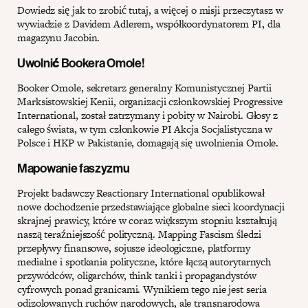
Dowiedz się jak to zrobić tutaj, a więcej o misji przeczytasz w
wywiadzie z Davidem Adlerem, współkoordynatorem PI, dla
magazynu Jacobin.
Uwolnić Bookera Omole!
Booker Omole, sekretarz generalny Komunistycznej Partii
Marksistowskiej Kenii, organizacji członkowskiej Progressive
International, został zatrzymany i pobity w Nairobi. Głosy z
całego świata, w tym członkowie PI Akcja Socjalistyczna w
Polsce i HKP w Pakistanie, domagają się uwolnienia Omole.
Mapowanie faszyzmu
Projekt badawczy Reactionary International opublikował
nowe dochodzenie przedstawiające globalne sieci koordynacji
skrajnej prawicy, które w coraz większym stopniu kształtują
naszą teraźniejszość polityczną. Mapping Fascism śledzi
przepływy finansowe, sojusze ideologiczne, platformy
medialne i spotkania polityczne, które łączą autorytarnych
przywódców, oligarchów, think tanki i propagandystów
cyfrowych ponad granicami. Wynikiem tego nie jest seria
odizolowanych ruchów narodowych, ale transnarodowa