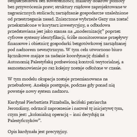
bezpieczeństwa bez suwerenności; miliardy dolarów pomocy
bez przywrócenia praw; struktury rządowe zaprojektowane w
zagranicznych stolicach; zarządzanie gospodarcze uzależnione
od przestrzegania zasad. Zniszczone wybrzeże Gazy ma zostać
przekształcone w korytarz inwestycyjny, a odbudowa
przedstawiana jest jako szansa na „modernizację” poprzez
cyfrowe systemy identyfikacji, ściśle monitorowane przepływy
finansowe i obietnicę gospodarki bezgotówkowej zarządzanej
pod nadzorem zewnętrznym. W tym celu utworzono biuro
łącznikowe mające za zadanie koordynację działań z
Autonomią Palestyńską pozbawioną kontroli terytorialnej, a
samostanowienie po raz kolejny zostaje odłożone w czasie.
W tym modelu okupacja zostaje przemianowana na
przebudowę. Aneksja postępuje, podczas gdy ponad nią
powstaje nowy system nadzoru.
Kardynał Pierbattista Pizzaballa, łaciński patriarcha
Jerozolimy, odrzucił zaproszenie i nazwał tę inicjatywę tym,
czym jest: „kolonialną operacją – inni decydują za
Palestyńczyków”.
Opis kardynała jest precyzyjny.