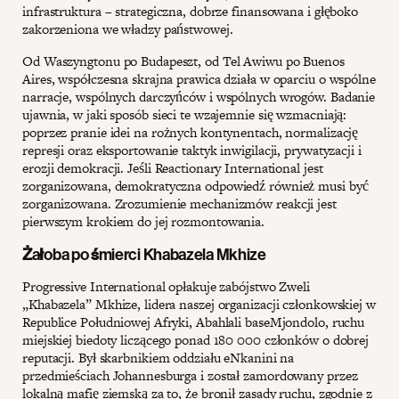
infrastruktura – strategiczna, dobrze finansowana i głęboko
zakorzeniona we władzy państwowej.
Od Waszyngtonu po Budapeszt, od Tel Awiwu po Buenos
Aires, współczesna skrajna prawica działa w oparciu o wspólne
narracje, wspólnych darczyńców i wspólnych wrogów. Badanie
ujawnia, w jaki sposób sieci te wzajemnie się wzmacniają:
poprzez pranie idei na rożnych kontynentach, normalizację
represji oraz eksportowanie taktyk inwigilacji, prywatyzacji i
erozji demokracji. Jeśli Reactionary International jest
zorganizowana, demokratyczna odpowiedź również musi być
zorganizowana. Zrozumienie mechanizmów reakcji jest
pierwszym krokiem do jej rozmontowania.
Żałoba po śmierci Khabazela Mkhize
Progressive International opłakuje zabójstwo Zweli
„Khabazela” Mkhize, lidera naszej organizacji członkowskiej w
Republice Południowej Afryki, Abahlali baseMjondolo, ruchu
miejskiej biedoty liczącego ponad 180 000 członków o dobrej
reputacji. Był skarbnikiem oddziału eNkanini na
przedmieściach Johannesburga i został zamordowany przez
lokalną mafię ziemską za to, że bronił zasady ruchu, zgodnie z