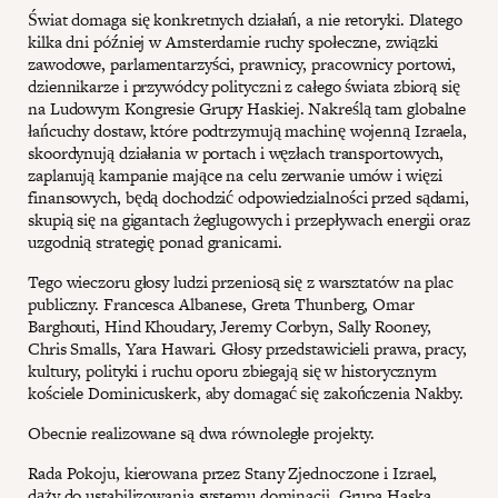
Świat domaga się konkretnych działań, a nie retoryki. Dlatego
kilka dni później w Amsterdamie ruchy społeczne, związki
zawodowe, parlamentarzyści, prawnicy, pracownicy portowi,
dziennikarze i przywódcy polityczni z całego świata zbiorą się
na Ludowym Kongresie Grupy Haskiej. Nakreślą tam globalne
łańcuchy dostaw, które podtrzymują machinę wojenną Izraela,
skoordynują działania w portach i węzłach transportowych,
zaplanują kampanie mające na celu zerwanie umów i więzi
finansowych, będą dochodzić odpowiedzialności przed sądami,
skupią się na gigantach żeglugowych i przepływach energii oraz
uzgodnią strategię ponad granicami.
Tego wieczoru głosy ludzi przeniosą się z warsztatów na plac
publiczny. Francesca Albanese, Greta Thunberg, Omar
Barghouti, Hind Khoudary, Jeremy Corbyn, Sally Rooney,
Chris Smalls, Yara Hawari. Głosy przedstawicieli prawa, pracy,
kultury, polityki i ruchu oporu zbiegają się w historycznym
kościele Dominicuskerk, aby domagać się zakończenia Nakby.
Obecnie realizowane są dwa równoległe projekty.
Rada Pokoju, kierowana przez Stany Zjednoczone i Izrael,
dąży do ustabilizowania systemu dominacji. Grupa Haska,