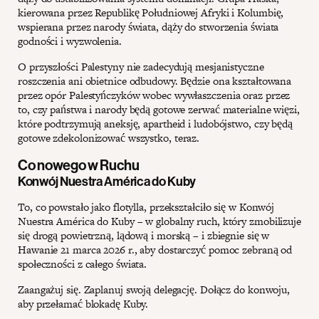
kierowana przez Republikę Południowej Afryki i Kolumbię,
wspierana przez narody świata, dąży do stworzenia świata
godności i wyzwolenia.
O przyszłości Palestyny nie zadecydują mesjanistyczne
roszczenia ani obietnice odbudowy. Będzie ona kształtowana
przez opór Palestyńczyków wobec wywłaszczenia oraz przez
to, czy państwa i narody będą gotowe zerwać materialne więzi,
które podtrzymują aneksję, apartheid i ludobójstwo, czy będą
gotowe zdekolonizować wszystko, teraz.
Co nowego w Ruchu
Konwój Nuestra América do Kuby
To, co powstało jako flotylla, przekształciło się w Konwój
Nuestra América do Kuby – w globalny ruch, który zmobilizuje
się drogą powietrzną, lądową i morską – i zbiegnie się w
Hawanie 21 marca 2026 r., aby dostarczyć pomoc zebraną od
społeczności z całego świata.
Zaangażuj się. Zaplanuj swoją delegację. Dołącz do konwoju,
aby przełamać blokadę Kuby.