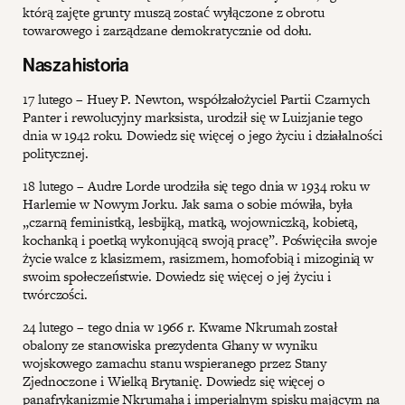
którą zajęte grunty muszą zostać wyłączone z obrotu
towarowego i zarządzane demokratycznie od dołu.
Nasza historia
17 lutego – Huey P. Newton, współzałożyciel Partii Czarnych
Panter i rewolucyjny marksista, urodził się w Luizjanie tego
dnia w 1942 roku. Dowiedz się więcej o jego życiu i działalności
politycznej.
18 lutego – Audre Lorde urodziła się tego dnia w 1934 roku w
Harlemie w Nowym Jorku. Jak sama o sobie mówiła, była
„czarną feministką, lesbijką, matką, wojowniczką, kobietą,
kochanką i poetką wykonującą swoją pracę”. Poświęciła swoje
życie walce z klasizmem, rasizmem, homofobią i mizoginią w
swoim społeczeństwie. Dowiedz się więcej o jej życiu i
twórczości.
24 lutego – tego dnia w 1966 r. Kwame Nkrumah został
obalony ze stanowiska prezydenta Ghany w wyniku
wojskowego zamachu stanu wspieranego przez Stany
Zjednoczone i Wielką Brytanię. Dowiedz się więcej o
panafrykanizmie Nkrumaha i imperialnym spisku mającym na