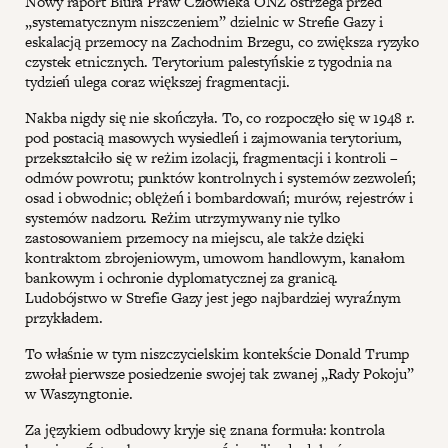
Nowy raport Biura Praw Człowieka ONZ ostrzega przed
„systematycznym niszczeniem” dzielnic w Strefie Gazy i
eskalacją przemocy na Zachodnim Brzegu, co zwiększa ryzyko
czystek etnicznych. Terytorium palestyńskie z tygodnia na
tydzień ulega coraz większej fragmentacji.
Nakba nigdy się nie skończyła. To, co rozpoczęło się w 1948 r.
pod postacią masowych wysiedleń i zajmowania terytorium,
przekształciło się w reżim izolacji, fragmentacji i kontroli –
odmów powrotu; punktów kontrolnych i systemów zezwoleń;
osad i obwodnic; oblężeń i bombardowań; murów, rejestrów i
systemów nadzoru. Reżim utrzymywany nie tylko
zastosowaniem przemocy na miejscu, ale także dzięki
kontraktom zbrojeniowym, umowom handlowym, kanałom
bankowym i ochronie dyplomatycznej za granicą.
Ludobójstwo w Strefie Gazy jest jego najbardziej wyraźnym
przykładem.
To właśnie w tym niszczycielskim kontekście Donald Trump
zwołał pierwsze posiedzenie swojej tak zwanej „Rady Pokoju”
w Waszyngtonie.
Za językiem odbudowy kryje się znana formuła: kontrola