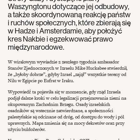
Waszyngtonu dotyczące jej odbudowy,
a także skoordynowaną reakcję państw
i ruchów społecznych, które zbierają się
w Hadze i Amsterdamie, aby położyć
kres Nakbie i egzekwować prawo
międzynarodowe.
W wiralowym wywiadzie z zeszłego tygodnia ambasador
Stanów Zjednoczonych w Izraelu Mike Huckabee stwierdził,
że „byłoby dobrze”, gdyby Izrael „zajął” wszystkie tereny od
Nilu w Egipcie po Eufrat w Iraku.
Wypowiedź ta pojawiła się w momencie, gdy rząd Izraela
podjął dalsze kroki w celu legalizacji przejmowania ziemi na
okupowanym Zachodnim Brzegu. Osady izraelskich
osadników są wstecznie zatwierdzane, a społeczności
palestyńskie są odcinane od dróg, od dostępu do wody i pól
uprawnych. Mapa zmienia się na mocy dekretów oraz przy
użyciu buldożerów.