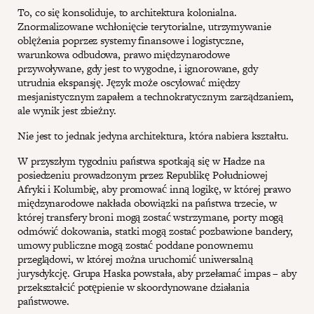
To, co się konsoliduje, to architektura kolonialna.
Znormalizowane wchłonięcie terytorialne, utrzymywanie
oblężenia poprzez systemy finansowe i logistyczne,
warunkowa odbudowa, prawo międzynarodowe
przywoływane, gdy jest to wygodne, i ignorowane, gdy
utrudnia ekspansję. Język może oscylować między
mesjanistycznym zapałem a technokratycznym zarządzaniem,
ale wynik jest zbieżny.
Nie jest to jednak jedyna architektura, która nabiera kształtu.
W przyszłym tygodniu państwa spotkają się w Hadze na
posiedzeniu prowadzonym przez Republikę Południowej
Afryki i Kolumbię, aby promować inną logikę, w której prawo
międzynarodowe nakłada obowiązki na państwa trzecie, w
której transfery broni mogą zostać wstrzymane, porty mogą
odmówić dokowania, statki mogą zostać pozbawione bandery,
umowy publiczne mogą zostać poddane ponownemu
przeglądowi, w której można uruchomić uniwersalną
jurysdykcję. Grupa Haska powstała, aby przełamać impas – aby
przekształcić potępienie w skoordynowane działania
państwowe.