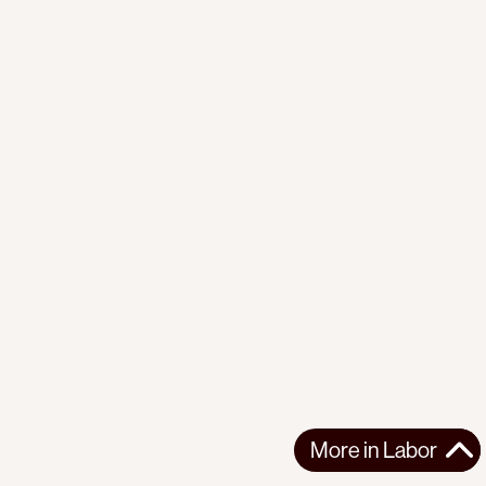
More in
Labor