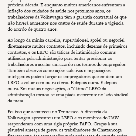
próxima década. E enquanto muitos americanos enfrentam a
inflação dos cuidados de saúde nos próximos anos, os
trabalhadores da Volkswagen têm a garantia contratual de que
não haverá aumentos nos custos de saúde durante a vigência
do acordo de quatro anos.
Ao longo da minha carreira, supervisionei, apoiei ou negociei
diretamente muitos contratos, incluindo dezenas de primeiros
contratos, e os LBFO são táticas de intimidação comuns
utilizadas pela administração para tentar pressionar os
trabalhadores a aceitar um acordo nos termos do empregador.
Também observei como ações coletivas e negociações
inteligentes podem forçar os empregadores que emitem um
LBFO a voltar com outra oferta. E depois outra. E depois
outra. Em muitas negociações, o “último” LBFO da
administração tornou-se uma piada recorrente no lado sindical
da mesa.
Foi isso que aconteceu no Tennessee. A diretoria da
Volkswagen apresentou um LBFO e os membros do UAW
responderam com uma sigla própria:
FAFO
. Graças à sua
plausível ameaça de greve, os trabalhadores de Chattanooga
fizeram uma das corporações mais poderosas do mundo ceder