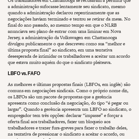
Os trabalhadores em Chattanooga se recusaram a permitir que
a administração sufocasse lentamente seu sindicato, mesmo
quando a administração declarou repentinamente que as
negociações haviam terminado e tentou se retirar da mesa. No
final do ano passado, ao mesmo tempo em que o NLRB
anunciava seu plano de entrar com uma liminar em Nova
Jersey, a administração da Volkswagen em Chattanooga
divulgou publicamente o que descreveu como sua “melhor e
última proposta final” ao sindicato, em uma tentativa
desesperada de intimidar os trabalhadores a aceitar um acordo
que estava muito aquém do que o sindicato pleiteava.
LBFO vs. FAFO
As melhores e últimas propostas finais (LBFOs, em inglês) são
comuns em negociações sindicais. Como o próprio nome diz,
os LBFOs são um pacote de propostas que a gerência
apresenta como conclusão da negociação, do tipo “é pegar ou
largar”. Quando a gerência apresenta um LBFO ao sindicato, o
empregador tem três opções: declarar “impasse” e forçar a
oferta final aos trabalhadores, fazer um bloqueio aos
trabalhadores e trazer fura-greves para fazer o trabalho deles,
na tentativa de pressionar o sindicato a aceitar o acordo, ou