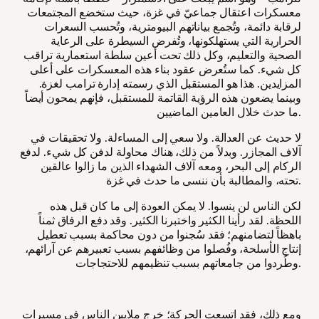
معسكرات اعتقال جماعيّ في غزة، حيث ستخضع المجتمعات
لرقابة دائمة، وتُجمع بياناتهم البيومترية، وتُحسب السعرات
الحرارية التي يستهلكونها، وتُفرض السيطرة على الرعاية
الصحية والتعليم، وكل ذلك تحت أعين سلطة استعمارية تراقب
كل شيء. كما ستُعرض عقود بناء هذه المعسكرات على أعلى
المزايدين. هذا هو المستقبل الذي رسمته إدارة ترامب لغزة.
وبينما يضعون هذه الرؤية القاتمة للمستقبل، فإنهم يمحون أيضاً
ما حدث خلال العامين الماضيين.
لا حديث عن العدالة. ولا سعي إلى المساءلة. ولا تحقيقات في
آلاف المجازر. وبدلاً من ذلك، هناك محاولة لدفن كل شيء. لدفع
الركام إلى البحر، ومعه آلاف الشهداء الذين ما زالوا عالقين
تحته، والمطالبة بأن ننسى ما حدث في غزة.
لكن الناس لن ينسوا. لا يمكن العودة إلى ما كان قبل هذه
اللحظة. لقد رأينا الكثير واختبرنا الكثير. وقد دفع الرفاق ثمناً
باهظاً لتضامنهم؛ فقد سُجنوا من دون محاكمة بسبب تعطيل
إنتاج الأسلحة، وفُصلوا من وظائفهم بسبب تعبيرهم عن آرائهم،
وطُردوا من جامعاتهم بسبب تنظيمهم للاحتجاجات.
ومع ذلك، فقد اتسعت الحركة؛ خرج ملايين الناس في مسيرات