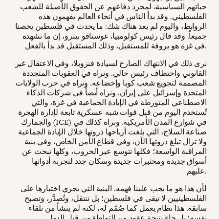
حياتهم السياسية، لمجرد دفاعهم عن الحقوق الأصيلة للشعب
الفلسطيني. وقد بدأ الناس في أنحاء العالم يفهمون هذه
الروابط، واليوم لم يعد هناك شك: ما يحدث في فلسطين يخصنا
جميعاً. وقد قال رئيس كولومبيا، غوستافو بيترو، إن ما نشهده
في غزة هو بروفة للمستقبل، وذلك المستقبل قد بدأ بالفعل.
نرى ذلك في الانتهاك الصارخ لسيادة فنزويلا، وفي الاعتقال غير
القانوني واختطاف رئيس حالي. ونراه في العقوبات المتجددة
المصممة لتجويع شعب كوبا وإخضاعه. ونراه في حرب الولايات
المتحدة وإسرائيل على إيران. ونراه أيضاً في شركات الذكاء
الاصطناعي المتورطة في الإبادة الجماعية في غزة، والتي
تُستخدم اليوم من قبل قوات شبه عسكرية تابعة لإدارة الهجرة
والجمارك (ICE) في شوارع المدن الأمريكية. ونراه كذلك في
صناعة السلاح، التي بلغت أرباحها ذروتها خلال الإبادة الجماعية
ولا تزال تبلغ ذروتها الآن، وفي قطاع الأمن الخاص، وفي بنية
المراقبة الواسعة؛ فكلها تتوسع عبر الحروب، وكلها تبحث عن
أسواق جديدة ومختبرات جديدة وسكان جدد لتجربة أدواتها
عليهم.
لأن هذا هو ما يجب علينا فهمه. البنية التي يجري اختبارها على
الفلسطينيين لا تبقى في فلسطين؛ بل تنتقل، وتُصدَّر، وتصبح
سابقة. هذا نظام يعمل كما صُمّم له، لكنه لم ينشأ من تلقاء
نفسه؛ بل جاء نتيجة عقود من التواطؤ من قبل الدول