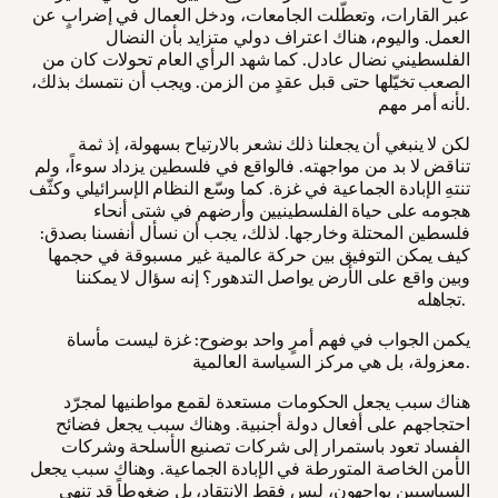
عبر القارات، وتعطّلت الجامعات، ودخل العمال في إضرابٍ عن
العمل. واليوم، هناك اعتراف دولي متزايد بأن النضال
الفلسطيني نضال عادل. كما شهد الرأي العام تحولات كان من
الصعب تخيّلها حتى قبل عقدٍ من الزمن. ويجب أن نتمسك بذلك،
لأنه أمر مهم.
لكن لا ينبغي أن يجعلنا ذلك نشعر بالارتياح بسهولة، إذ ثمة
تناقض لا بد من مواجهته. فالواقع في فلسطين يزداد سوءاً، ولم
تنتهِ الإبادة الجماعية في غزة. كما وسّع النظام الإسرائيلي وكثّف
هجومه على حياة الفلسطينيين وأرضهم في شتى أنحاء
فلسطين المحتلة وخارجها. لذلك، يجب أن نسأل أنفسنا بصدق:
كيف يمكن التوفيق بين حركة عالمية غير مسبوقة في حجمها
وبين واقع على الأرض يواصل التدهور؟ إنه سؤال لا يمكننا
تجاهله.
يكمن الجواب في فهم أمرٍ واحد بوضوح: غزة ليست مأساة
معزولة، بل هي مركز السياسة العالمية.
هناك سبب يجعل الحكومات مستعدة لقمع مواطنيها لمجرّد
احتجاجهم على أفعال دولة أجنبية. وهناك سبب يجعل فضائح
الفساد تعود باستمرار إلى شركات تصنيع الأسلحة وشركات
الأمن الخاصة المتورطة في الإبادة الجماعية. وهناك سبب يجعل
السياسيين يواجهون، ليس فقط الانتقاد، بل ضغوطاً قد تنهي