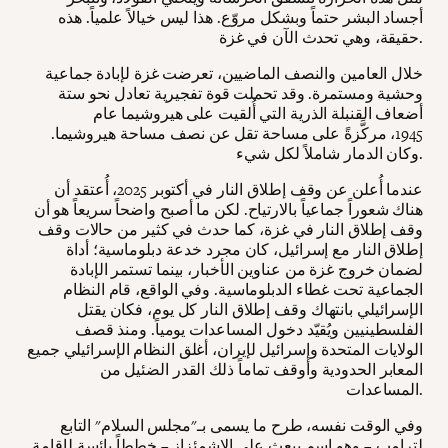
أجساد البشر حتماً وبشكل مروّع. هذا ليس خيالاً علمياً. هذه
حقيقة، وهي تحدث الآن في غزة.
خلال العامين والنصف الماضيين، تعرضت غزة لإبادة جماعية
وحشية ومستمرة. وقد تحملت قوة تفجيرية تعادل نحو ستة
أضعاف القنبلة الذرية التي أُلقيت على هيروشيما عام
1945، مركَّزةً على مساحة تقل عن نصف مساحة هيروشيما.
وكان الدمار شاملاً لكل شيء.
عندما أُعلن عن وقف إطلاق النار في أكتوبر 2025، أُعتقد أن
هناك شعوراً جماعياً بالارتياح. لكن ما أصبح واضحاً سريعاً هو أن
وقف إطلاق النار في غزة، كما حدث في كثير من حالات وقف
إطلاق النار مع إسرائيل، كان مجرد خدعة دبلوماسية؛ أداة
لضمان خروج غزة من عناوين الأخبار، بينما تستمر الإبادة
الجماعية تحت غطاء الدبلوماسية. وفي الواقع، قام النظام
الإسرائيلي بانتهاك وقف إطلاق النار كل يوم، فكان يقتل
الفلسطينيين ويُقيّد دخول المساعدات يومياً. ومنذ قصف
الولايات المتحدة وإسرائيل لإيران، أغلق النظام الإسرائيلي جميع
المعابر الحدودية وأوقف تماماً ذلك القدر الضئيل من
المساعدات.
وفي الوقت نفسه، طرح ما يسمى بـ"مجلس السلام" التابع
لترامب – وهو اسم يبعث على الاشمئزاز – خططاً بائسة لإقامة