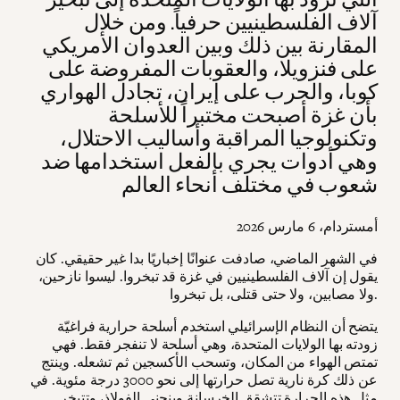
آلاف الفلسطينيين حرفياً. ومن خلال
المقارنة بين ذلك وبين العدوان الأمريكي
على فنزويلا، والعقوبات المفروضة على
كوبا، والحرب على إيران، تجادل الهواري
بأن غزة أصبحت مختبراً للأسلحة
وتكنولوجيا المراقبة وأساليب الاحتلال،
وهي أدوات يجري بالفعل استخدامها ضد
شعوب في مختلف أنحاء العالم
أمستردام، 6 مارس 2026
في الشهر الماضي، صادفت عنوانًا إخباريًا بدا غير حقيقي. كان
يقول إن آلاف الفلسطينيين في غزة قد تبخروا. ليسوا نازحين،
ولا مصابين، ولا حتى قتلى، بل تبخروا.
يتضح أن النظام الإسرائيلي استخدم أسلحة حرارية فراغيّة
زودته بها الولايات المتحدة، وهي أسلحة لا تنفجر فقط. فهي
تمتص الهواء من المكان، وتسحب الأكسجين ثم تشعله. وينتج
عن ذلك كرة نارية تصل حرارتها إلى نحو 3000 درجة مئوية. في
مثل هذه الحرارة تتشقق الخرسانة وينحني الفولاذ، وتتبخر