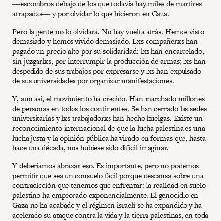
―‍escombros debajo de los que todavía hay miles de mártires
atrapadxs― y por olvidar lo que hicieron en Gaza.
Pero la gente no lo olvidará. No hay vuelta atrás. Hemos visto
demasiado y hemos vivido demasiado. Lxs compañerxs han
pagado un precio alto por su solidaridad: lxs han encarcelado,
sin juzgarlxs, por interrumpir la producción de armas; lxs han
despedido de sus trabajos por expresarse y lxs han expulsado
de sus universidades por organizar manifestaciones.
Y, aun así, el movimiento ha crecido. Han marchado millones
de personas en todos los continentes. Se han cerrado las sedes
universitarias y lxs trabajadorxs han hecho huelgas. Existe un
reconocimiento internacional de que la lucha palestina es una
lucha justa y la opinión pública ha virado en formas que, hasta
hace una década, nos hubiese sido difícil imaginar.
Y deberíamos abrazar eso. Es importante, pero no podemos
permitir que sea un consuelo fácil porque descansa sobre una
contradicción que tenemos que enfrentar: la realidad en suelo
palestino ha empeorado exponencialmente. El genocidio en
Gaza no ha acabado y el régimen israelí se ha expandido y ha
acelerado su ataque contra la vida y la tierra palestinas, en toda