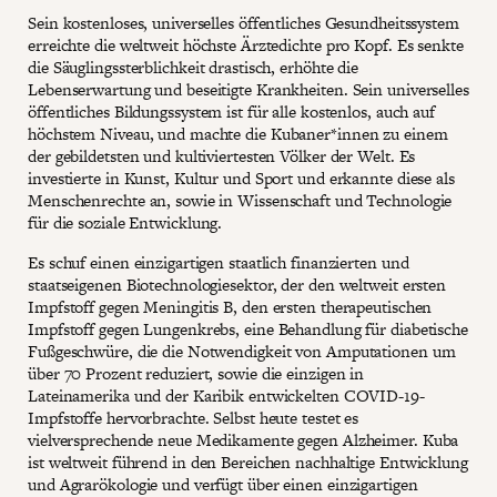
Sein kostenloses, universelles öffentliches Gesundheitssystem
erreichte die weltweit höchste Ärztedichte pro Kopf. Es senkte
die Säuglingssterblichkeit drastisch, erhöhte die
Lebenserwartung und beseitigte Krankheiten. Sein universelles
öffentliches Bildungssystem ist für alle kostenlos, auch auf
höchstem Niveau, und machte die Kubaner*innen zu einem
der gebildetsten und kultiviertesten Völker der Welt. Es
investierte in Kunst, Kultur und Sport und erkannte diese als
Menschenrechte an, sowie in Wissenschaft und Technologie
für die soziale Entwicklung.
Es schuf einen einzigartigen staatlich finanzierten und
staatseigenen Biotechnologiesektor, der den weltweit ersten
Impfstoff gegen Meningitis B, den ersten therapeutischen
Impfstoff gegen Lungenkrebs, eine Behandlung für diabetische
Fußgeschwüre, die die Notwendigkeit von Amputationen um
über 70 Prozent reduziert, sowie die einzigen in
Lateinamerika und der Karibik entwickelten COVID-19-
Impfstoffe hervorbrachte. Selbst heute testet es
vielversprechende neue Medikamente gegen Alzheimer. Kuba
ist weltweit führend in den Bereichen nachhaltige Entwicklung
und Agrarökologie und verfügt über einen einzigartigen