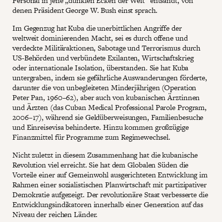
Personal in jene „dunklen Ecken der Welt“ entsandt, von
denen Präsident George W. Bush einst sprach.
Im Gegenzug hat Kuba die unerbittlichen Angriffe der
weltweit dominierenden Macht, sei es durch offene und
verdeckte Militäraktionen, Sabotage und Terrorismus durch
US-Behörden und verbündete Exilanten, Wirtschaftskrieg
oder internationale Isolation, überstanden. Sie hat Kuba
untergraben, indem sie gefährliche Auswanderungen förderte,
darunter die von unbegleiteten Minderjährigen (Operation
Peter Pan, 1960–62), aber auch von kubanischen Ärztinnen
und Ärzten (das Cuban Medical Professional Parole Program,
2006–17), während sie Geldüberweisungen, Familienbesuche
und Einreisevisa behinderte. Hinzu kommen großzügige
Finanzmittel für Programme zum Regimewechsel.
Nicht zuletzt in diesem Zusammenhang hat die kubanische
Revolution viel erreicht. Sie hat dem Globalen Süden die
Vorteile einer auf Gemeinwohl ausgerichteten Entwicklung im
Rahmen einer sozialistischen Planwirtschaft mit partizipativer
Demokratie aufgezeigt. Der revolutionäre Staat verbesserte die
Entwicklungsindikatoren innerhalb einer Generation auf das
Niveau der reichen Länder.