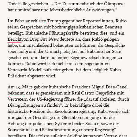
Todesfälle geschehen … Der Zusammenbruch der Ölimporte
hat unmittelbare und lebensbedrohliche Auswirkungen.“
Im Februar
erklärte
Trump gegenüber Reporter*innen, Rubio
sei an Gesprächen mit hochrangigen kubanischen Beamten
beteiligt. Kubanische Führungskräfte bestritten dies, und ein
Bericht
von
Drop Site News
deutete an, dass Rubio gelogen
habe, um anschließend behaupten zu können, die Gespräche
seien aufgrund der Unnachgiebigkeit auf kubanischer Seite
gescheitert, und dann auf einen Regimewechsel drängen zu
können. Rubio wird sich nicht mit dem sogenannten
Venezuela-Modell zufriedengeben, bei dem lediglich Kubas
Präsident abgesetzt wird.
Am 13. März
gab der kubanische Präsident Miguel Díaz-Canel
bekannt
, dass er gemeinsam mit Raúl Castro Gespräche mit
Vertretern der US-Regierung führe, die „darauf abzielen, durch
Dialog Lösungen zu finden“. Er bekräftigte dabei die
historische Position der Revolutionsregierung: Kuba werde sich
nur „auf der Grundlage der Gleichberechtigung und der
Achtung der politischen Systeme beider Staaten sowie der
Souveränität und Selbstbestimmung unserer Regierung“
beteiligen. Dies folgte auf eine Ankündigung vom Vortag, dass