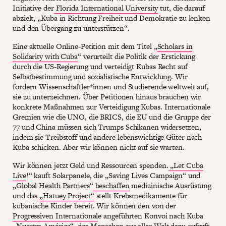
Initiative der
Florida International University
tut, die darauf
abzielt, „Kuba in Richtung Freiheit und Demokratie zu lenken
und den Übergang zu unterstützen“.
Eine aktuelle Online-Petition mit dem Titel „
Scholars in
Solidarity with Cuba
“ verurteilt die Politik der Erstickung
durch die US-Regierung und verteidigt Kubas Recht auf
Selbstbestimmung und sozialistische Entwicklung. Wir
fordern Wissenschaftler*innen und Studierende weltweit auf,
sie zu unterzeichnen. Über Petitionen hinaus brauchen wir
konkrete Maßnahmen zur Verteidigung Kubas. Internationale
Gremien wie die UNO, die BRICS, die EU und die Gruppe der
77 und China müssen sich Trumps Schikanen widersetzen,
indem sie Treibstoff und andere lebenswichtige Güter nach
Kuba schicken. Aber wir können nicht auf sie warten.
Wir können jetzt Geld und Ressourcen spenden.
„Let Cuba
Live
!“ kauft Solarpanele, die „Saving Lives Campaign“ und
„Global Health Partners“
beschaffen
medizinische Ausrüstung
und das
„Hatuey Project“
stellt Krebsmedikamente für
kubanische Kinder bereit. Wir können den von der
Progressiven International
e angeführten Konvoi nach Kuba
„
Nuestra América
“, der Menschen aus aller Welt dazu aufruft,