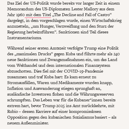
Das Ziel der US-Politik wurde bereits vor langer Zeit in einem
Memorandum des US-Diplomaten Lester Mallory aus dem
Jahr 1960
mit dem Titel
„The Decline and Fall of Castro“
dargelegt, in dem vorgeschlagen wurde, einen Wirtschaftskrieg
anzuzetteln, „um Hunger, Verzweiflung und den Sturz der
Regierung herbeizuführen“. Sanktionen sind Teil dieses
Instrumentariums.
Während seiner ersten Amtszeit verfolgte Trump eine Politik
des „maximalen Drucks“ gegen Kuba und führte mehr als 240
neue Sanktionen und Zwangsmaßnahmen ein, um das Land
vom Welthandel und dem internationalen Finanzsystem
abzuschotten. Dies fiel mit der COVID-19-Pandemie
zusammen und traf Kuba hart: Es kam erneut zu
Stromausfällen, Waren und Medikamente wurden knapp,
Inflation und Auswanderung stiegen sprunghaft an,
ausländische Investoren flohen und die Währungsreserven
schrumpften. Das Leben war für die Kubaner*innen bereits
extrem hart, bevor Trump 2025 ins Amt zurückkehrte, mit
Rubio – dessen Karriere auf einer kompromisslosen
Opposition gegen den kubanischen Sozialismus basiert – als
neuem Außenminister.