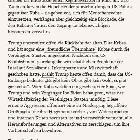
streben bis Ende 2026
einen Regimewechsel
in Kuba an. Ihre
Taten entlarven die Heuchelei der jahrzehntelangen US-Politik
gegenüber Kuba – sie geben vor, sich für Menschenrechte
einzusetzen, verhängen aber gleichzeitig eine Blockade, die
den Kubaner*innen den Zugang zu lebenswichtigen
Ressourcen verwehrt.
Trump unterstützt offen die Rückkehr der alten Elite Kubas
und hat sogar eine
„freundliche Übernahme"
Kubas durch die
Vereinigten Staaten angedeutet. Nachdem das US-
Establishment jahrelang die wirtschaftlichen Probleme der
Insel auf Sozialismus, Inkompetenz und Misswirtschaft
geschoben hatte,
prahlt
Trump heute offen damit, dass das US-
Embargo bedeute: „Es gibt kein Öl, es gibt kein Geld, es gibt
gar nichts“. Wäre Kuba wirklich ein gescheiterter Staat, wie
Trump und sein Vorgänger Joe Biden behaupten, wäre der
Wirtschaftskrieg der Vereinigten Staaten unnötig. Diese
erneute Aggression offenbart eine im Niedergang begriffene
Großmacht, die ihre Hegemonie verliert, von Widersprüchen
und internen Krisen zerrissen ist und verzweifelt versucht, alle
Herausforderungen und Alternativen zu zerschlagen, um ihre
Vorherrschaft zu bewahren.