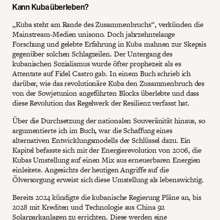
Kann Kuba überleben?
„Kuba steht am Rande des Zusammenbruchs“, verkünden die
Mainstream-Medien unisono. Doch jahrzehntelange
Forschung und gelebte Erfahrung in Kuba mahnen zur Skepsis
gegenüber solchen Schlagzeilen. Der Untergang des
kubanischen Sozialismus wurde öfter prophezeit als es
Attentate auf Fidel Castro gab. In einem Buch schrieb ich
darüber, wie das revolutionäre Kuba den Zusammenbruch des
von der Sowjetunion angeführten Blocks überlebte und dass
diese Revolution das Regelwerk der Resilienz verfasst hat.
Über die Durchsetzung der nationalen Souveränität hinaus, so
argumentierte ich im Buch, war die Schaffung eines
alternativen Entwicklungsmodells der Schlüssel dazu. Ein
Kapitel befasste sich mit der Energierevolution von 2006, die
Kubas Umstellung auf einen Mix aus erneuerbaren Energien
einleitete. Angesichts der heutigen Angriffe auf die
Ölversorgung erweist sich diese Umstellung als lebenswichtig.
Bereits 2024 kündigte die kubanische Regierung Pläne an, bis
2028 mit Krediten und Technologie aus China 92
Solarparkanlagen zu errichten. Diese werden eine