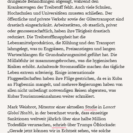
dringende Behandlungen abgesagt, während den
Krankenwagen der Treibstoff fehlt. Auch viele Schulen,
Hochschulen und Universitäten mussten schließen. Der
öffentliche und private Verkehr sowie der Gütertransport sind
drastisch eingeschränkt. Arbeitsstätten, ob staatlich, privat
oder genossenschaftlich, haben ihre Tätigkeit drastisch
reduziert. Die Treibstoffknappheit hat die
Lebensmittelproduktion, die Kühlung und den Transport
lahmgelegt, was zu Engpässen, Preisanstiegen und langen
Warteschlangen für Grundnahrungsmittel geführt hat. Die
Müllabfuhr ist zusammengebrochen, was die hygienischen
Risiken erhöht. Anhaltende Stromausfälle machen das tägliche
Leben extrem schwierig. Einige internationale
Fluggesellschaften haben ihre Flüge gestrichen, da es in Kuba
an Flugbenzin mangelt, und mehrere Regierungen haben von
allen nicht unbedingt notwendigen Reisen abgeraten, was
Kubas Tourismuseinnahmen weiter schmälert.
Mark Weisbrot, Mitautor einer aktuellen
Studie
in
Lancet
Global Health
, in der berechnet wurde, dass einseitige
Sanktionen weltweit jährlich über eine halbe Million
Todesfälle verursachen,
schrieb
über Trumps Ölblockade:
„Gerade jetzt können wir in Echtzeit sehen, wie solche