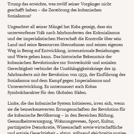
Trump das erreichte, was zwölf seiner Vorgänger nicht
geschafft haben – die Zerstörung des kubanischen
Sozialismus?
Ungeachtet all seiner Mängel hat Kuba gezeigt, dass ein
unterworfenes Volk nach Jahrhunderten des Kolonialismus
und der imperialistischen Herrschaft die Kontrolle über sein
Land und seine Ressourcen übernehmen und seinen eigenen
Weg in Bezug auf Entwicklung, internationale Beziehungen
und Werte gehen kann. Das historische Bekenntnis der
kubanischen Revolutionäre zur Souveränität und sozialen
Gerechtigkeit verbindet die Unabhängigkeitskriege des 19.
Jahrhunderts mit der Revolution von 1959, der Einführung des
Sozialismus und dem Kampf gegen Imperialismus und
Unterentwicklung. Es untermauert auch Kubas
Symbolcharakter für den Globalen Süden.
Linke, die das kubanische System kritisieren, irren sich, wenn
sie die bemerkenswerten Errungenschaften der Revolution für
die kubanische Bevölkerung – in den Bereichen Bildung,
Gesundheitsversorgung, Wohnungswesen, Sport, Kultur,
partizipative Demokratie, Wissenschaft sowie wirtschaftliche
und soziale Gerechtigkeit – abtun, während gleichzeitig mutige