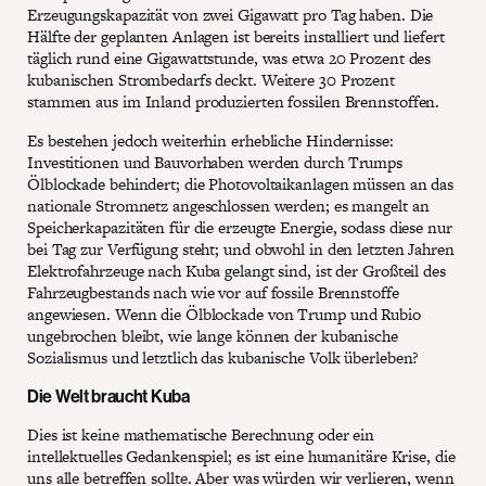
Erzeugungskapazität von zwei Gigawatt pro Tag haben. Die
Hälfte der geplanten Anlagen ist bereits installiert und liefert
täglich rund eine Gigawattstunde, was etwa 20 Prozent des
kubanischen Strombedarfs deckt. Weitere 30 Prozent
stammen aus im Inland produzierten fossilen Brennstoffen.
Es bestehen jedoch weiterhin erhebliche Hindernisse:
Investitionen und Bauvorhaben werden durch Trumps
Ölblockade behindert; die Photovoltaikanlagen müssen an das
nationale Stromnetz angeschlossen werden; es mangelt an
Speicherkapazitäten für die erzeugte Energie, sodass diese nur
bei Tag zur Verfügung steht; und obwohl in den letzten Jahren
Elektrofahrzeuge nach Kuba gelangt sind, ist der Großteil des
Fahrzeugbestands nach wie vor auf fossile Brennstoffe
angewiesen. Wenn die Ölblockade von Trump und Rubio
ungebrochen bleibt, wie lange können der kubanische
Sozialismus und letztlich das kubanische Volk überleben?
Die Welt braucht Kuba
Dies ist keine mathematische Berechnung oder ein
intellektuelles Gedankenspiel; es ist eine humanitäre Krise, die
uns alle betreffen sollte. Aber was würden wir verlieren, wenn