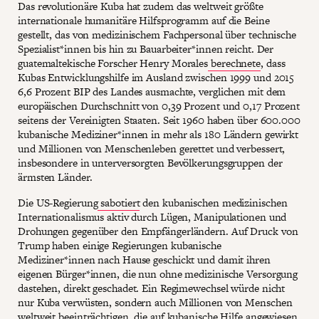
Das revolutionäre Kuba hat zudem das weltweit größte
internationale humanitäre Hilfsprogramm auf die Beine
gestellt, das von medizinischem Fachpersonal über technische
Spezialist*innen bis hin zu Bauarbeiter*innen reicht. Der
guatemaltekische Forscher Henry Morales
berechnete
, dass
Kubas Entwicklungshilfe im Ausland zwischen 1999 und 2015
6,6 Prozent BIP des Landes ausmachte, verglichen mit dem
europäischen Durchschnitt von 0,39 Prozent und 0,17 Prozent
seitens der Vereinigten Staaten. Seit 1960 haben über 600.000
kubanische Mediziner*innen in mehr als 180 Ländern gewirkt
und Millionen von Menschenleben gerettet und verbessert,
insbesondere in unterversorgten Bevölkerungsgruppen der
ärmsten Länder.
Die US-Regierung
sabotiert
den kubanischen medizinischen
Internationalismus aktiv durch Lügen, Manipulationen und
Drohungen gegenüber den Empfängerländern. Auf Druck von
Trump haben einige Regierungen kubanische
Mediziner*innen nach Hause geschickt und damit ihren
eigenen Bürger*innen, die nun ohne medizinische Versorgung
dastehen, direkt geschadet. Ein Regimewechsel würde nicht
nur Kuba verwüsten, sondern auch Millionen von Menschen
weltweit beeinträchtigen, die auf kubanische Hilfe angewiesen