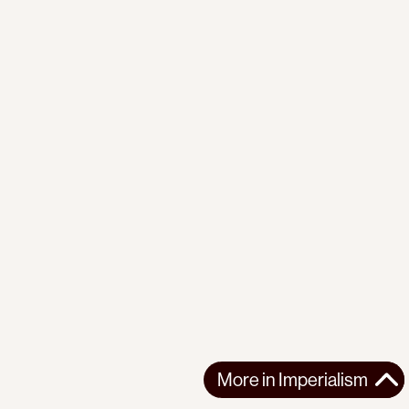
More in
Imperialism