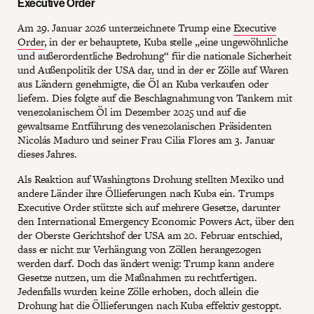
Executive Order
Am 29. Januar 2026 unterzeichnete Trump eine
Executive
Order
, in der er behauptete, Kuba stelle „eine ungewöhnliche
und außerordentliche Bedrohung“ für die nationale Sicherheit
und Außenpolitik der USA dar, und in der er Zölle auf Waren
aus Ländern genehmigte, die Öl an Kuba verkaufen oder
liefern. Dies folgte auf die Beschlagnahmung von Tankern mit
venezolanischem Öl im Dezember 2025 und auf die
gewaltsame Entführung des venezolanischen Präsidenten
Nicolás Maduro und seiner Frau Cilia Flores am 3. Januar
dieses Jahres.
Als Reaktion auf Washingtons Drohung stellten Mexiko und
andere Länder ihre Öllieferungen nach Kuba ein. Trumps
Executive Order stützte sich auf mehrere Gesetze, darunter
den International Emergency Economic Powers Act, über den
der Oberste Gerichtshof der USA am 20. Februar entschied,
dass er nicht zur Verhängung von Zöllen herangezogen
werden darf. Doch das ändert wenig: Trump kann andere
Gesetze nutzen, um die Maßnahmen zu rechtfertigen.
Jedenfalls wurden keine Zölle erhoben, doch allein die
Drohung hat die Öllieferungen nach Kuba effektiv gestoppt.