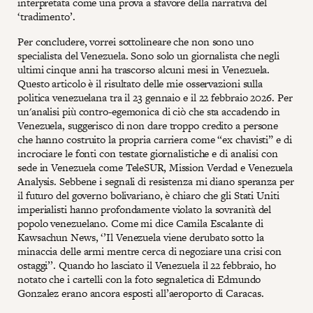
interpretata come una prova a sfavore della narrativa del
‘tradimento’.
Per concludere, vorrei sottolineare che non sono uno
specialista del Venezuela. Sono solo un giornalista che negli
ultimi cinque anni ha trascorso alcuni mesi in Venezuela.
Questo articolo è il risultato delle mie osservazioni sulla
politica venezuelana tra il 23 gennaio e il 22 febbraio 2026. Per
un'analisi più contro-egemonica di ciò che sta accadendo in
Venezuela, suggerisco di non dare troppo credito a persone
che hanno costruito la propria carriera come “ex chavisti” e di
incrociare le fonti con testate giornalistiche e di analisi con
sede in Venezuela come TeleSUR, Mission Verdad e Venezuela
Analysis. Sebbene i segnali di resistenza mi diano speranza per
il futuro del governo bolivariano, è chiaro che gli Stati Uniti
imperialisti hanno profondamente violato la sovranità del
popolo venezuelano. Come mi dice Camila Escalante di
Kawsachun News, ‘’Il Venezuela viene derubato sotto la
minaccia delle armi mentre cerca di negoziare una crisi con
ostaggi’’. Quando ho lasciato il Venezuela il 22 febbraio, ho
notato che i cartelli con la foto segnaletica di Edmundo
Gonzalez erano ancora esposti all’aeroporto di Caracas.