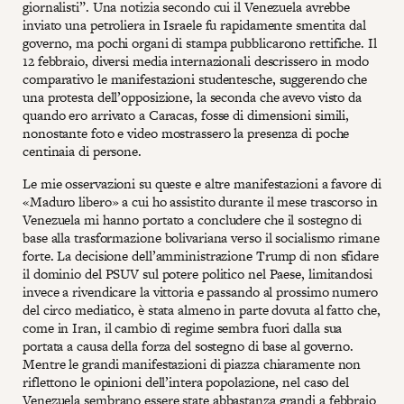
giornalisti”. Una notizia secondo cui il Venezuela avrebbe
inviato una petroliera in Israele fu rapidamente smentita dal
governo, ma pochi organi di stampa pubblicarono rettifiche. Il
12 febbraio, diversi media internazionali descrissero in modo
comparativo le manifestazioni studentesche, suggerendo che
una protesta dell’opposizione, la seconda che avevo visto da
quando ero arrivato a Caracas, fosse di dimensioni simili,
nonostante foto e video mostrassero la presenza di poche
centinaia di persone.
Le mie osservazioni su queste e altre manifestazioni a favore di
«Maduro libero» a cui ho assistito durante il mese trascorso in
Venezuela mi hanno portato a concludere che il sostegno di
base alla trasformazione bolivariana verso il socialismo rimane
forte. La decisione dell’amministrazione Trump di non sfidare
il dominio del PSUV sul potere politico nel Paese, limitandosi
invece a rivendicare la vittoria e passando al prossimo numero
del circo mediatico, è stata almeno in parte dovuta al fatto che,
come in Iran, il cambio di regime sembra fuori dalla sua
portata a causa della forza del sostegno di base al governo.
Mentre le grandi manifestazioni di piazza chiaramente non
riflettono le opinioni dell’intera popolazione, nel caso del
Venezuela sembrano essere state abbastanza grandi a febbraio