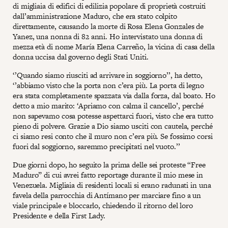
di migliaia di edifici di edilizia popolare di proprietà costruiti
dall’amministrazione Maduro, che era stato colpito
direttamente, causando la morte di Rosa Elena Gonzales de
Yanez, una nonna di 82 anni. Ho intervistato una donna di
mezza età di nome María Elena Carreño, la vicina di casa della
donna uccisa dal governo degli Stati Uniti.
‘’Quando siamo riusciti ad arrivare in soggiorno’’, ha detto,
‘’abbiamo visto che la porta non c’era più. La porta di legno
era stata completamente spazzata via dalla forza, dal boato. Ho
detto a mio marito: ‘Apriamo con calma il cancello’, perché
non sapevamo cosa potesse aspettarci fuori, visto che era tutto
pieno di polvere. Grazie a Dio siamo usciti con cautela, perché
ci siamo resi conto che il muro non c’era più. Se fossimo corsi
fuori dal soggiorno, saremmo precipitati nel vuoto.’’
Due giorni dopo, ho seguito la prima delle sei proteste “Free
Maduro” di cui avrei fatto reportage durante il mio mese in
Venezuela. Migliaia di residenti locali si erano radunati in una
favela della parrocchia di Antímano per marciare fino a un
viale principale e bloccarlo, chiedendo il ritorno del loro
Presidente e della First Lady.