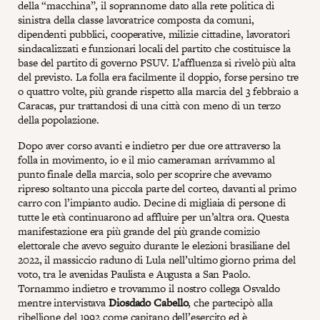
della “macchina”, il soprannome dato alla rete politica di
sinistra della classe lavoratrice composta da comuni,
dipendenti pubblici, cooperative, milizie cittadine, lavoratori
sindacalizzati e funzionari locali del partito che costituisce la
base del partito di governo PSUV. L’affluenza si rivelò più alta
del previsto. La folla era facilmente il doppio, forse persino tre
o quattro volte, più grande rispetto alla marcia del 3 febbraio a
Caracas, pur trattandosi di una città con meno di un terzo
della popolazione.
Dopo aver corso avanti e indietro per due ore attraverso la
folla in movimento, io e il mio cameraman arrivammo al
punto finale della marcia, solo per scoprire che avevamo
ripreso soltanto una piccola parte del corteo, davanti al primo
carro con l’impianto audio. Decine di migliaia di persone di
tutte le età continuarono ad affluire per un’altra ora. Questa
manifestazione era più grande del più grande comizio
elettorale che avevo seguito durante le elezioni brasiliane del
2022, il massiccio raduno di Lula nell’ultimo giorno prima del
voto, tra le avenidas Paulista e Augusta a San Paolo.
Tornammo indietro e trovammo il nostro collega Osvaldo
mentre intervistava
Diosdado Cabello
, che partecipò alla
ribellione del 1992 come capitano dell’esercito ed è