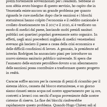
prezzi fortemente sovvenzionati per i residenti. Sebbene io
non abbia avuto bisogno di questo servizio, ho capito che in
Venezuela esiste ancora un grande problema per quanto
riguarda le cure mediche: dopo che le sanzioni e i blocchi
statunitensi hanno colpito l’economia e il reddito nazionale è
crollato drasticamente tra il 2017 e il 2020, si è verificato un
esodo di medici dal paese, lasciando molti presidi sanitari
pubblici nei quartieri popolari gravemente sotto organico. In
effetti, negli anni precedenti migliaia di medici venezuelani
avevano già lasciato il paese a causa della crisi economica e
delle difficili condizioni di lavoro. A gennaio, la presidente ad
interim Rodríguez ha annunciato piani per introdurre un
nuovo sistema sanitario pubblico universale. Si spera che
l’aumento delle entrate petrolifere dovuto a un allentamento
delle sanzioni possa contribuire a trasformare questo progetto
in realtà.
Caracas soffre ancora per la carenza di pezzi di ricambio per il
sistema idrico, causata dal blocco statunitense, e un giorno
siamo rimasti senza acqua nel nostro appartamento per 24 ore,
costretti a lavarci con secchi d’acqua proveniente dalle nostre
cisterne di riserva. La fine dei blocchi risolverebbe
rapidamente questo problema. Quando Hugo Chávez salì al