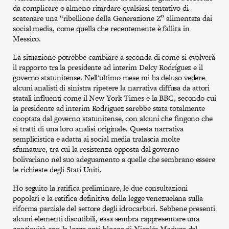
da complicare o almeno ritardare qualsiasi tentativo di
scatenare una “ribellione della Generazione Z” alimentata dai
social media, come quella che recentemente è fallita in
Messico.
La situazione potrebbe cambiare a seconda di come si evolverà
il rapporto tra la presidente ad interim Delcy Rodríguez e il
governo statunitense. Nell'ultimo mese mi ha deluso vedere
alcuni analisti di sinistra ripetere la narrativa diffusa da attori
statali influenti come il New York Times e la BBC, secondo cui
la presidente ad interim Rodriguez sarebbe stata totalmente
cooptata dal governo statunitense, con alcuni che fingono che
si tratti di una loro analisi originale. Questa narrativa
semplicistica e adatta ai social media tralascia molte
sfumature, tra cui la resistenza opposta dal governo
bolivariano nel suo adeguamento a quelle che sembrano essere
le richieste degli Stati Uniti.
Ho seguito la ratifica preliminare, le due consultazioni
popolari e la ratifica definitiva della legge venezuelana sulla
riforma parziale del settore degli idrocarburi. Sebbene presenti
alcuni elementi discutibili, essa sembra rappresentare una
continuità con la legge anti-blocco di Nicolás Maduro del