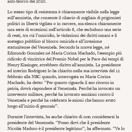
anti-blocco del 2020.
Lo stesso tipo di resistenza è chiaramente visibile nella legge
sull’amnistia, che consente il rilascio di migliaia di prigionieri
politici in libertà vigilata o in carcere, ma elenca chiaramente
una serie di eccezioni nell’articolo 8, che escludono una serie
di reati, tra cui l’omicidio, le violazioni dei diritti umani e il
sostegno pubblico al blocco omicida e all’invasione
statunitense del Venezuela. Secondo la nuova legge, né
Edmundo Gonzalez né Maria Corina Machado, l'esempio più
ridicolo di vincitrice del Premio Nobel per la Pace dai tempi di
Henry Kissinger, avrebbero diritto all'amnistia. La presidente
ad interim Rodriguez lo ha chiarito nella sua intervista del 12
febbraio alla NBC quando, interrogata su Maria Corina
Machado, ha detto: ‘’Per quanto riguarda il suo ritorno in
patria, dovrà rispondere al Venezuela. Perché ha invocato un
intervento militare, perché ha invocato sanzioni contro il
Venezuela e perché ha celebrato le azioni che hanno avuto
luogo all’inizio di gennaio’’.
Durante l'intervista, ha anche chiarito di non considerarsi la
presidente del Venezuela. ‘’Posso dirvi che il presidente
Nicolás Maduro è il presidente legittimo’’, ha affermato. ‘’Ve lo