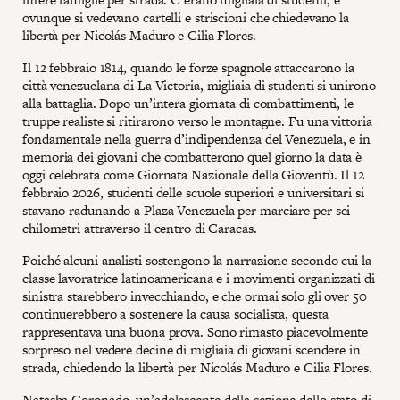
ovunque si vedevano cartelli e striscioni che chiedevano la
libertà per Nicolás Maduro e Cilia Flores.
Il 12 febbraio 1814, quando le forze spagnole attaccarono la
città venezuelana di La Victoria, migliaia di studenti si unirono
alla battaglia. Dopo un’intera giornata di combattimenti, le
truppe realiste si ritirarono verso le montagne. Fu una vittoria
fondamentale nella guerra d’indipendenza del Venezuela, e in
memoria dei giovani che combatterono quel giorno la data è
oggi celebrata come Giornata Nazionale della Gioventù. Il 12
febbraio 2026, studenti delle scuole superiori e universitari si
stavano radunando a Plaza Venezuela per marciare per sei
chilometri attraverso il centro di Caracas.
Poiché alcuni analisti sostengono la narrazione secondo cui la
classe lavoratrice latinoamericana e i movimenti organizzati di
sinistra starebbero invecchiando, e che ormai solo gli over 50
continuerebbero a sostenere la causa socialista, questa
rappresentava una buona prova. Sono rimasto piacevolmente
sorpreso nel vedere decine di migliaia di giovani scendere in
strada, chiedendo la libertà per Nicolás Maduro e Cilia Flores.
Natasha Coronado, un’adolescente della sezione dello stato di