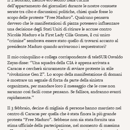
dell’appartamento dei giornalisti durante le nostre consuete
serate tra cibo e discussioni politiche, chiesi quale fosse lo
scopo delle proteste “Free Maduro”. Qualcuno pensava
davvero che le manifestazioni di piazza potessero influenzare
una decisione degli Stati Uniti di ritirare le accuse contro
Nicolás Maduro e la First Lady Cilia Gomes, il cui unico
“crimine” sembrava essere stato quello di trovarsi accanto al
presidente Maduro quando arrivarono i sequestratori?
Il mio coinquilino e collega corrispondente di teleSUR Osvaldo
Zayas disse: ‘’Una squadra della CIA è appena arrivata a
Caracas e cercherà sicuramente di avviare proteste in stile
“rivoluzione Gen Z”. Lo scopo della manifestazione di domani
è mostrare un segnale di forza da parte della sinistra
organizzata, per mandare loro il messaggio che le cose non
saranno così facili come pensano. Se fallisce, andranno avanti
rapidamente.’’
Il 3 febbraio, decine di migliaia di persone hanno marciato nel
centro di Caracas per quella che è stata finora la più grande
protesta “Free Maduro”. Sebbene non sia stata fornita una
stima ufficiale della partecipazione, nel momento di massima