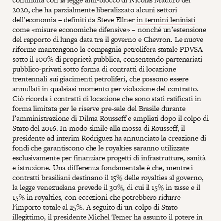
2020, che ha parzialmente liberalizzato alcuni settori
dell’economia – definiti da Steve Ellner
in termini leninisti
come «misure economiche difensive» – nonché un’estensione
del rapporto di lunga data tra il governo e Chevron. Le nuove
riforme mantengono la compagnia petrolifera statale PDVSA
sotto il 100% di proprietà pubblica, consentendo partenariati
pubblico-privati sotto forma di contratti di locazione
trentennali sui giacimenti petroliferi, che possono essere
annullati in qualsiasi momento per violazione del contratto.
Ciò ricorda i contratti di locazione che sono stati ratificati in
forma limitata per le riserve pre-sale del Brasile durante
l’amministrazione di Dilma Rousseff e ampliati dopo il colpo di
Stato del 2016. In modo simile alla mossa di Rousseff, il
presidente ad interim Rodriguez ha annunciato la creazione di
fondi che garantiscono che le royalties saranno utilizzate
esclusivamente per finanziare progetti di infrastrutture, sanità
e istruzione. Una differenza fondamentale è che, mentre i
contratti brasiliani destinano il 15% delle royalties al governo,
la legge venezuelana prevede il 30%, di cui il 15% in tasse e il
15% in royalties, con eccezioni che potrebbero ridurre
l'importo totale al 25%. A seguito di un colpo di Stato
illegittimo, il presidente Michel Temer ha assunto il potere in