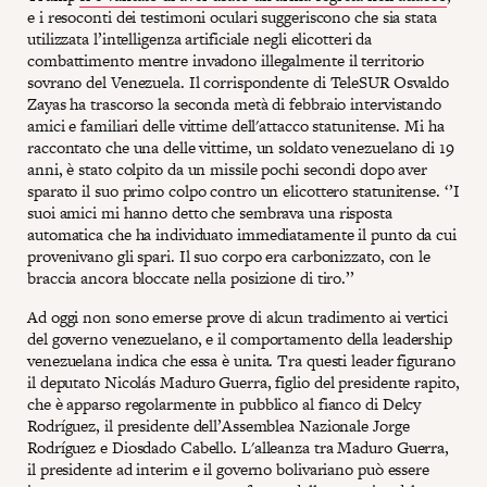
e i resoconti dei testimoni oculari suggeriscono che sia stata
utilizzata l’intelligenza artificiale negli elicotteri da
combattimento mentre invadono illegalmente il territorio
sovrano del Venezuela. Il corrispondente di TeleSUR Osvaldo
Zayas ha trascorso la seconda metà di febbraio intervistando
amici e familiari delle vittime dell'attacco statunitense. Mi ha
raccontato che una delle vittime, un soldato venezuelano di 19
anni, è stato colpito da un missile pochi secondi dopo aver
sparato il suo primo colpo contro un elicottero statunitense. ‘’I
suoi amici mi hanno detto che sembrava una risposta
automatica che ha individuato immediatamente il punto da cui
provenivano gli spari. Il suo corpo era carbonizzato, con le
braccia ancora bloccate nella posizione di tiro.’’
Ad oggi non sono emerse prove di alcun tradimento ai vertici
del governo venezuelano, e il comportamento della leadership
venezuelana indica che essa è unita. Tra questi leader figurano
il deputato Nicolás Maduro Guerra, figlio del presidente rapito,
che è apparso regolarmente in pubblico al fianco di Delcy
Rodríguez, il presidente dell’Assemblea Nazionale Jorge
Rodríguez e Diosdado Cabello. L'alleanza tra Maduro Guerra,
il presidente ad interim e il governo bolivariano può essere