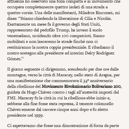
affluenza ho osservato una folla compatta e in movimento che
occupava completamente quattro isolati di una strada a
quattro corsie. Una delle manifestanti, Miladros Rinconez, mi
disse: ‘’Stiamo chiedendo la liberazione di Cilia e Nicolás.
Esattamente un mese fa il governo degli Stati Uniti,
rappresentato dal pedofilo Trump, ha invaso il suolo
venezuelano, uccidendo oltre 100 compatrioti. Siamo
mobilitati e non lasceremo le strade finché non ci
restituiranno la nostra coppia presidenziale. E ribadiamo il
nostro sostegno alla presidente ad interim Delcy Rodríguez
Gómez.’’
Il giorno seguente ci dirigemmo, scendendo per due ore dalle
montagne, verso la città di Maracay, nello stato di Aragua, per
una manifestazione che commemorava il 34º anniversario
della ribellione del
Movimento Rivoluzionario Bolivariano 200
,
guidata da Hugo Chávez contro i tagli all’austerità imposti dal
FMI. Maracay fu la città in cui la ribellione ebbe inizio e,
sebbene alla fine fosse stata repressa, il tenente colonnello
Chávez emerse dal carcere cinque anni dopo e fu eletto
presidente nel 1999.
Ci aspettavamo che fosse una dimostrazione di forza da parte