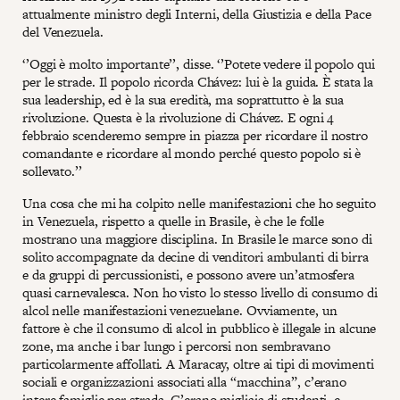
attualmente ministro degli Interni, della Giustizia e della Pace
del Venezuela.
‘’Oggi è molto importante’’, disse. ‘’Potete vedere il popolo qui
per le strade. Il popolo ricorda Chávez: lui è la guida. È stata la
sua leadership, ed è la sua eredità, ma soprattutto è la sua
rivoluzione. Questa è la rivoluzione di Chávez. E ogni 4
febbraio scenderemo sempre in piazza per ricordare il nostro
comandante e ricordare al mondo perché questo popolo si è
sollevato.’’
Una cosa che mi ha colpito nelle manifestazioni che ho seguito
in Venezuela, rispetto a quelle in Brasile, è che le folle
mostrano una maggiore disciplina. In Brasile le marce sono di
solito accompagnate da decine di venditori ambulanti di birra
e da gruppi di percussionisti, e possono avere un’atmosfera
quasi carnevalesca. Non ho visto lo stesso livello di consumo di
alcol nelle manifestazioni venezuelane. Ovviamente, un
fattore è che il consumo di alcol in pubblico è illegale in alcune
zone, ma anche i bar lungo i percorsi non sembravano
particolarmente affollati. A Maracay, oltre ai tipi di movimenti
sociali e organizzazioni associati alla “macchina”, c’erano
intere famiglie per strada. C’erano migliaia di studenti, e