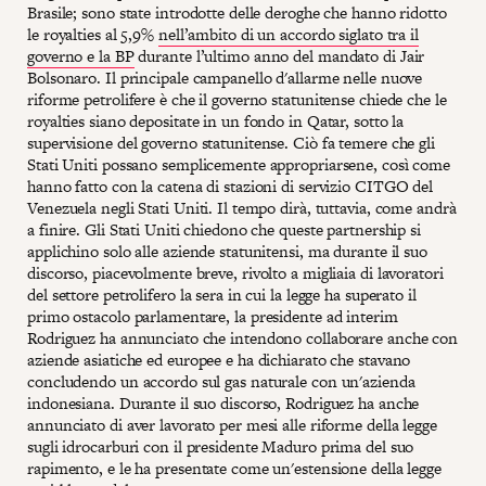
Brasile; sono state introdotte delle deroghe che hanno ridotto
le royalties al 5,9%
nell’ambito di un accordo siglato tra il
governo e la BP
durante l’ultimo anno del mandato di Jair
Bolsonaro. Il principale campanello d'allarme nelle nuove
riforme petrolifere è che il governo statunitense chiede che le
royalties siano depositate in un fondo in Qatar, sotto la
supervisione del governo statunitense. Ciò fa temere che gli
Stati Uniti possano semplicemente appropriarsene, così come
hanno fatto con la catena di stazioni di servizio CITGO del
Venezuela negli Stati Uniti. Il tempo dirà, tuttavia, come andrà
a finire. Gli Stati Uniti chiedono che queste partnership si
applichino solo alle aziende statunitensi, ma durante il suo
discorso, piacevolmente breve, rivolto a migliaia di lavoratori
del settore petrolifero la sera in cui la legge ha superato il
primo ostacolo parlamentare, la presidente ad interim
Rodriguez ha annunciato che intendono collaborare anche con
aziende asiatiche ed europee e ha dichiarato che stavano
concludendo un accordo sul gas naturale con un'azienda
indonesiana. Durante il suo discorso, Rodriguez ha anche
annunciato di aver lavorato per mesi alle riforme della legge
sugli idrocarburi con il presidente Maduro prima del suo
rapimento, e le ha presentate come un'estensione della legge