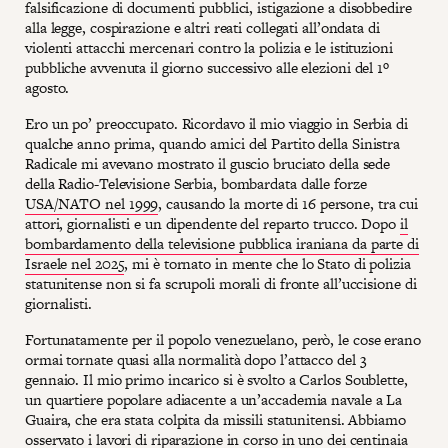
falsificazione di documenti pubblici, istigazione a disobbedire
alla legge, cospirazione e altri reati collegati all’ondata di
violenti attacchi mercenari contro la polizia e le istituzioni
pubbliche avvenuta il giorno successivo alle elezioni del 1º
agosto.
Ero un po’ preoccupato. Ricordavo il mio viaggio in Serbia di
qualche anno prima, quando amici del Partito della Sinistra
Radicale mi avevano mostrato il guscio bruciato della sede
della Radio-Televisione Serbia, bombardata dalle forze
USA/NATO nel 1999
, causando la morte di 16 persone, tra cui
attori, giornalisti e un dipendente del reparto trucco. Dopo
il
bombardamento della televisione pubblica iraniana da parte di
Israele nel 2025
, mi è tornato in mente che lo Stato di polizia
statunitense non si fa scrupoli morali di fronte all’uccisione di
giornalisti.
Fortunatamente per il popolo venezuelano, però, le cose erano
ormai tornate quasi alla normalità dopo l’attacco del 3
gennaio. Il mio primo incarico si è svolto a Carlos Soublette,
un quartiere popolare adiacente a un’accademia navale a La
Guaira, che era stata colpita da missili statunitensi. Abbiamo
osservato i lavori di riparazione in corso in uno dei centinaia