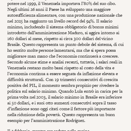
potere nel 1999, il Venezuela importava l’80% del suo cibo.
Negli ultimi 26 anni il Paese ha sviluppato una maggiore
autosufficienza alimentare, con una produzione nazionale che
nel 2025 ha raggiunto un livello record del 94%. Il salario
minimo, includendo il sistema obbligatorio di bonus minimi
introdotto dall’amministrazione Maduro, si aggira intorno ai
160 dollari al mese, rispetto ai circa 300 dollari del vicino
Brasile. Questo rappresenta un punto debole del sistema, di cui
ho sentito molte persone lamentarsi, ma che si spera possa
migliorare man mano che l’economia continuerà a crescere.
Secondo alcune stime e analisi recenti, tuttavia, i salari reali in
Venezuela restano molto bassi rispetto al costo della vita e
l’economia continua a essere segnata da inflazione elevata e
difficoltà strutturali. Con 19 trimestri consecutivi di crescita
positiva del PIL, il momento sembra propizio per rivedere la
politica sul salario minimo. Quando Lula entrò in carica per la
prima volta nel 2003, il salario minimo in Brasile era inferiore
ai 50 dollari, e i suoi otto aumenti consecutivi sopra il tasso
d’inflazione sono oggi citati come il fattore più importante
nella riduzione della povertà. Questo rappresenta un buon
esempio per l’amministrazione Rodríguez.
Il 2 febbraio, mentre ero seduto nella cucina