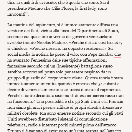
dico in qualità di avvocato, che è quello che sono. Sia il
presidente Maduro che Cilia Flores, la first lady, sono
innocenti’’.
La mattina del rapimento, si è immediatamente diffusa una
versione dei fatti, vicina alla linea del Dipartimento di Stato,
secondo cui qualcuno ai vertici del governo venezuelano
avrebbe tradito Nicolás Maduro. «Perché è stato così facile?»,
si chiedeva. «Perché nessuno ha opposto resistenza?» Sui
social media la notizia ha preso il volo, con Pepe Escobar
che
ha avanzato l’ennesima delle sue tipiche affermazioni
fantasiose
secondo cui un (inesistente) battaglione russo
sarebbe accorso sul posto solo per essere respinto da un
gruppo di guardie del corpo venezuelane. Questa teoria è stata
immediatamente smentita quando è emerso che 32 cubani e
decine di venezuelani erano stati uccisi durante il rapimento.
Perché il tanto decantato sistema di difesa antiaerea russo non
ha funzionato? Una possibilità è che gli Stati Uniti e la Francia
non siano gli unici paesi a rifilare ai propri alleati attrezzature
militari obsolete. Ma sono emerse notizie secondo cui gli Stati
Uniti avrebbero disturbato i sistemi di comunicazione
telefonica, radio e internet pochi minuti prima dell’attacco.
Trump
si è vantato di aver usato un’arma segreta nell’attacco
,