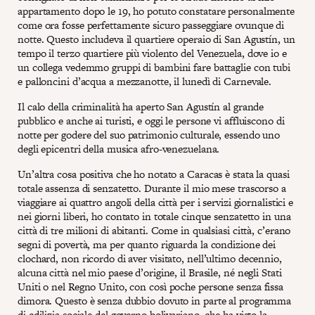
appartamento dopo le 19, ho potuto constatare personalmente
come ora fosse perfettamente sicuro passeggiare ovunque di
notte. Questo includeva il quartiere operaio di San Agustín, un
tempo il terzo quartiere più violento del Venezuela, dove io e
un collega vedemmo gruppi di bambini fare battaglie con tubi
e palloncini d’acqua a mezzanotte, il lunedì di Carnevale.
Il calo della criminalità ha aperto San Agustín al grande
pubblico e anche ai turisti, e oggi le persone vi affluiscono di
notte per godere del suo patrimonio culturale, essendo uno
degli epicentri della musica afro-venezuelana.
Un’altra cosa positiva che ho notato a Caracas è stata la quasi
totale assenza di senzatetto. Durante il mio mese trascorso a
viaggiare ai quattro angoli della città per i servizi giornalistici e
nei giorni liberi, ho contato in totale cinque senzatetto in una
città di tre milioni di abitanti. Come in qualsiasi città, c’erano
segni di povertà, ma per quanto riguarda la condizione dei
clochard, non ricordo di aver visitato, nell’ultimo decennio,
alcuna città nel mio paese d’origine, il Brasile, né negli Stati
Uniti o nel Regno Unito, con così poche persone senza fissa
dimora. Questo è senza dubbio dovuto in parte al programma
di edilizia sociale del governo bolivariano, che ha visto la