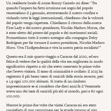
Un residente locale di nome Ronny Camelo mi disse: ‘’Da
quando l’impero ha fatto irruzione nei sogni del popolo
venezuelano il 3 gennaio, attraversando il nostro confine e
violando tutte le leggi internazionali, chiediamo che la volontà
del popolo venga rispettata. Chiediamo il ritorno della nostra
First Lady e del nostro presidente, Nicolás Maduro Moros, che
è stato eletto dal potere del popolo e dei movimenti sociali.
Promettiamo tutto il nostro sostegno alla compagna Delcy
Rodríguez per far tornare il nostro presidente, Nicolás Maduro
Moro. Viva l’Indipendenza e viva la nostra patria socialista!’’
Questo era il mio quarto viaggio a Caracas dal 2020, ed ero
felice di vedere che la qualità della vita era migliorata in modo
significativo rispetto a ciò che avevo osservato le prime volte
che l’avevo visitata. Il tasso di criminalità è crollato: il 2025 ha
registrato il più basso tasso di omicidi della storia recente, pari
a 1,9 ogni 100.000 abitanti. Si tratta di un risultato
impressionante se si considera che dieci anni fa il Venezuela
aveva uno dei tassi di omicidi più alti al mondo, pari a 60 ogni
100.000.
Mentre le prime due volte che visitai Caracas mi era stato
consigliato di non camminare per le strade intorno al mio