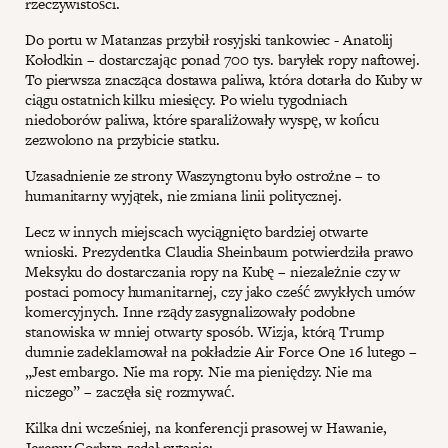
rzeczywistości.
Do portu w Matanzas przybił rosyjski tankowiec - Anatolij
Kołodkin – dostarczając ponad 700 tys. baryłek ropy naftowej.
To pierwsza znacząca dostawa paliwa, która dotarła do Kuby w
ciągu ostatnich kilku miesięcy. Po wielu tygodniach
niedoborów paliwa, które sparaliżowały wyspę, w końcu
zezwolono na przybicie statku.
Uzasadnienie ze strony Waszyngtonu było ostrożne – to
humanitarny wyjątek, nie zmiana linii politycznej.
Lecz w innych miejscach wyciągnięto bardziej otwarte
wnioski. Prezydentka Claudia Sheinbaum potwierdziła prawo
Meksyku do dostarczania ropy na Kubę – niezależnie czy w
postaci pomocy humanitarnej, czy jako cześć zwykłych umów
komercyjnych. Inne rządy zasygnalizowały podobne
stanowiska w mniej otwarty sposób. Wizja, którą Trump
dumnie zadeklamował na pokładzie Air Force One 16 lutego –
„Jest embargo. Nie ma ropy. Nie ma pieniędzy. Nie ma
niczego” – zaczęła się rozmywać.
Kilka dni wcześniej, na konferencji prasowej w Hawanie,
Jeremy Corbyn zadał pytanie: