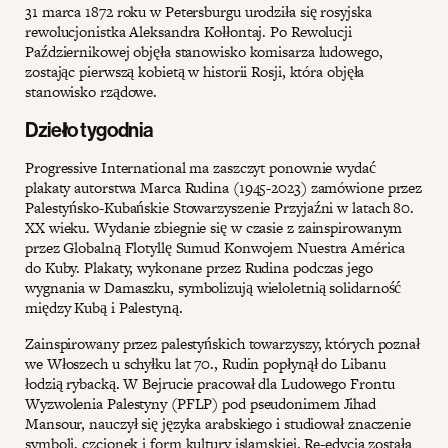
31 marca 1872 roku w Petersburgu urodziła się rosyjska
rewolucjonistka Aleksandra Kołłontaj. Po Rewolucji
Październikowej objęła stanowisko komisarza ludowego,
zostając pierwszą kobietą w historii Rosji, która objęła
stanowisko rządowe.
Dzieło tygodnia
Progressive International ma zaszczyt ponownie wydać
plakaty autorstwa Marca Rudina (1945-2023) zamówione przez
Palestyńsko-Kubańskie Stowarzyszenie Przyjaźni w latach 80.
XX wieku. Wydanie zbiegnie się w czasie z zainspirowanym
przez Globalną Flotyllę Sumud Konwojem Nuestra América
do Kuby. Plakaty, wykonane przez Rudina podczas jego
wygnania w Damaszku, symbolizują wieloletnią solidarność
między Kubą i Palestyną.
Zainspirowany przez palestyńskich towarzyszy, których poznał
we Włoszech u schyłku lat 70., Rudin popłynął do Libanu
łodzią rybacką. W Bejrucie pracował dla Ludowego Frontu
Wyzwolenia Palestyny (PFLP) pod pseudonimem Jihad
Mansour, nauczył się języka arabskiego i studiował znaczenie
symboli, czcionek i form kultury islamskiej. Re-edycja została