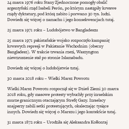
24 marca 1976 roku Stany Zjednoczone pomogły obalić
argentyński rząd Isabeli Perón, po którym nastąpiły krwawe
rządy dyktatury, pod którą zabito i porwano 30 tys. ludzi.
Dowiedz się więcej o zamachu i jego konsekwencjach tutaj.
25 marca 1971 roku – Ludobójstwo w Bangladeszu
25 marca 1971 pakistańskie wojsko rozpoczęło kampanię
krwawych represji w Pakistanie Wschodnim (obecny
Bangladesz). W trakcie trwania rzezi, Waszyngton
niewzruszenie stał po stronie Islamabadu.
Dowiedz się więcej o ludobójstwie tutaj.
30 marca 2018 roku – Wielki Marsz Powrotu
Wielki Marsz Powrotu rozpoczął się w Dzień Ziemi 30 marca
2018 roku, gdy masowe protesty wybuchły przy izraelskim
murze granicznym otaczającym Strefę Gazy. Izraelscy
snajperzy zabili setki protestujących, okaleczając tysiące
innych. Dowiedz się więcej o Marszu i jego kontekście tutaj.
31 marca 1872 roku – Urodziła się Aleksandra Kołłontaj