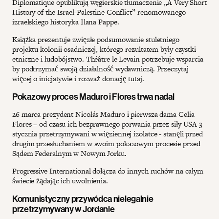
Diplomatique opublikują węgierskie tłumaczenie „A Very Short
History of the Israel-Palestine Conflict” renomowanego
izraelskiego historyka Ilana Pappe.
Książka prezentuje zwięzłe podsumowanie stuletniego
projektu kolonii osadniczej, którego rezultatem były czystki
etniczne i ludobójstwo. Théâtre le Levain potrzebuje wsparcia
by podtrzymać swoją działalność wydawniczą. Przeczytaj
więcej o inicjatywie i rozważ donację tutaj.
Pokazowy proces Maduro i Flores trwa nadal
26 marca prezydent Nicolás Maduro i pierwsza dama Celia
Flores – od czasu ich bezprawnego porwania przez siły USA 3
stycznia przetrzymywani w więziennej izolatce - stanęli przed
drugim przesłuchaniem w swoim pokazowym procesie przed
Sądem Federalnym w Nowym Jorku.
Progressive International dołącza do innych ruchów na całym
świecie żądając ich uwolnienia.
Komunistyczny przywódca nielegalnie
przetrzymywany w Jordanie