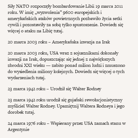
Siły NATO rozpoczęły bombardowanie Libii 19 marca 2011
roku. W imię „wyzwolenia” 9600 europejskich i
amerykańskich ataków powietrznych pozbawiło życia setki
cywili i pozostawiły za sobą tylko spustoszenie. Dowiedz się
więcej o ataku na Libię tutaj.
20 marca 2003 roku – Amerykańska inwazja na Irak
20 marca 2003 roku, USA wraz z sojusznikami dokonały
inwazji na Irak, dopuszczając się jednej z największych
zbrodni XXI wieku — zabito ponad milion ludzi i zmuszono
do wysiedlenia miliony kolejnych. Dowiedz się więcej o tych
wydarzeniach tutaj.
23 marca 1942 roku – Urodził się Walter Rodney
23 marca 1942 roku urodził się gujański rewolucjonistyczny
myśliciel Walter Rodney. Upamiętnij Waltera Rodneya i jego
dorobek tutaj.
24 marca 1976 roku – Wspierany przez USA zamach stanu w
Argentynie