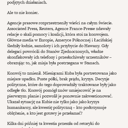
podjętych działaniach.
Ale to nie koniec.
Agencje prasowe rozprzestrzeniły wieści na całym świecie.
Associated Press, Reuters, Agence France-Presse zdawały
relacje o skali pomocy i koalicji, która stoi za konwojem.
Główne media w Europie, Ameryce Północnej i Łacińskiej
śledziły łodzie, samoloty i ich przybycie do Hawany. Gdy
delegaci powrócili do Stanów Zjednoczonych, władze
skonfiskowały ich telefony i przesłuchiwały uczestników –
obrazując to, jak misja była postrzegana w Stanach.
Konwój to zmienił. Miesiącami Kuba była portretowana jako
miejsce upadku. Puste półki, brak prądu, kryzys. Decyzje
polityczne, które do tego doprowadziły traktowane były jako
odległe tło. Konwój pomógł znów umiejscowić je na
pierwszym planie i pozwolił je ponownie zakwestionować.
Ukazał sytuację na Kubie nie tylko jako jako kryzys
humanitarny, ale kwestię polityczną – kto podtrzymuje
oblężenie, a kto jest gotowy je przełamać?
Kilka dni później ta kwestia przeszła od retoryki do