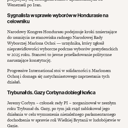
Wenezueli po Iran.
Sygnalista w sprawie wyborów w Hondurasie na
celowniku
Narodowy Kongres Hondurasu podejmuje kroki zmierzające
do usunięcia ze stanowiska radnego Narodowej Rady
Wyborczej Marlona Ochoi — urzędnika, który zgłosił
nieprawidłowości wyborcze podczas wyborów prezydenckich
w 2025 roku. Stanowi to jawne prześladowanie polityczne
naruszające konstytucję.
Progressive International stoi w solidarności z Marlonem
Ochoą i domaga się natychmiastowego zaprzestania tych
działań.
Trybunał ds. Gazy Corbyna dobiegł końca
Jeremy Corbyn – członek rady PI – zorganizował w zeszłym
roku Trybunał ds. Gazy, po tym jak rząd zablokował jego
działania w celu wymuszenia niezależnego parlamentarnego
dochodzenia w sprawie roli Wielkiej Brytanii w ludobójstwie w
Gazie.