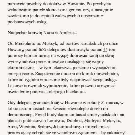
nareszcie przybiły do doków w Hawanie. Po przybyciu
wyładowano panele słoneczne i generatory, a następnie
zawieziono je do szpitali walczących o utrzymanie
podstawowych usług.
Nadjechał konwój Nuestra América.
Od Mediolanu po Meksyk, od portów karaibskich po ulice
Hawany, ponad 600 delegatów dostarczyło ponad 35 ton
pomocy humanitarnej na wyspę doprowadzoną na skraj
wytrzymałości przez miesiące nasilającej się wojny
ekonomicznej – w tym lekarstwa, jedzenie i wyposażenie
energetyczne. Zaopatrzenie dotarło do klinik i przychodni,
które od tygodni zmuszone były racjonować swoje usługi.
Lekarze otrzymali wyposażenie, które pozwoli utrzymać
oświetlenie podczas kolejnego blackoutu.
Gdy delegaci gromadzili się w Hawanie w sobotę 21 marca, w
kilkunastu miastach na świecie równolegle doszło do
demonstracji. Przed budynkami ambasad amerykańskich i na
placach publicznych Londynu, Dublina, Madrytu, Meksyku,
Aten, Wiednia, Sydney, Johannesburga i innych miast
protestujący zebrali się ze wspólnym żądaniem – by zakończyć