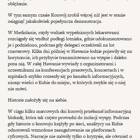
oblężenie.
W tym samym czasie Konwój zrobił więcej niż jest w stanie
osiągnąć jakakolwiek pojedyncza demonstracja.
W Mediolanie, rzędy walizek wypełnionych lekarstwami
rozciągały się wzdłuż podłogi lotniska, gdzie udokumentowano
je i podzielono, podczas gdy delegaci oczekiwali na lot
czarterowy. Kilka dni później w Hawanie łodzie pojawiły się na
horyzoncie, ich przybycie transmitowano na wyspie i daleko
poza nią. W całej Hawanie wywiady z organizatorami i
uczestnikami na konferencjach prasowych, koncertach i w
szpitalach szybko rozeszły się po kanałach informacyjnych,
niosąc wieści o Kubie do miejsc, w których zwykle się o niej
nie mówi.
Historie nałożyły się na siebie.
W ciągu kilku marcowych dni konwój przełamał informacyjną
blokadę, która tak często prowadzi do izolacji wyspy. Podczas
gdy historie o konwoju krążyły po sieci, analitycy na Kubie
odnotowali wzmożone zaangażowanie na platformach
cyfrowych. Narracje nie mówiły tylko o kryzysie, ale również o