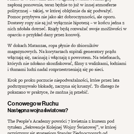
zapłoną ponownie, teraz będzie to już w innej atmosferze
politycznej – takiej, w której oblężenie da się podważyć.
Pomoc przybywa nie jako akt dobroczynności, ale oporu.
Dostawy ropy nie są już wyłącznie hipotezą – w końcu jedna z
nich zdołała dotrzeć. Rządy będą rozważać swoje możliwości w
oparciu o przykład dany przez konwój.
W dokach Matanzas, ropa płynie do zbiorników
magazynowych. Na korytarzach szpitali generatory prądu
włączają się, zacinają i włączają z powrotem. Na telefonach,
których nie zdołano skonfiskować, filmy z walizkami, łodziami
i tłumami ludzi nadal rozprzestrzeniają się po sieci.
Krok po proku poczucie niepodważalności, które przez lata
podtrzymywało blokadę, zaczyna się kruszyć. To dlatego że
pokazano w praktyce, że można ją przebić.
Co nowego w Ruchu
Następna wojna światowa?
The People’s Academy powróci 7 kwietnia z kursem pod
tytułem „Sekwencje Kolejnej Wojny Światowej”, w której
przyjrzymy się strategiom Stanów Zjednoczonych od