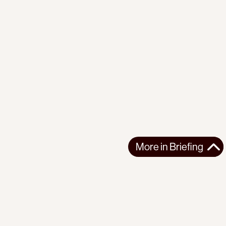
More in
Briefing
More in
Briefing