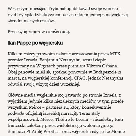
W zeszłym miesiącu Trybunał opublikował swoje wnioski –
rząd brytyjski był aktywnym uczestnikiem jednej z największej
zbrodni naszych czasów.
Przeczytaj raport w całości tutaj.
Ilan Pappe po węgiersku
Kilka miesięcy po swoim nakazie aresztowania przez MTK
premier Izraela, Benjamin Netanyahu, został ciepło
przywitany na Węgrzech przez premiera Viktora Orbána.
Obaj panowie mieli się spotkać ponownie w Budapeszcie 21
marca, na węgierskiej konferencji CPAC, jednak Netanyahu
odwołał swoją wizytę dzień wcześniej.
Główne media węgierskie stoją twardo po stronie Izraela, z
wyjątkiem jedynie kilku niezależnych mediów, w tym przede
wszystkim Mérce – partnera PI, który konsekwentnie
podważa oficjalną izraelską narrację. Teraz stały
współpracownik Mérce, Théâtre le Levain – niezależny teatr
francuski założony przez wieloletniego wolontaryjnego
tłumacza PI Attilę Pirotha – oraz węgierska edycja Le Monde