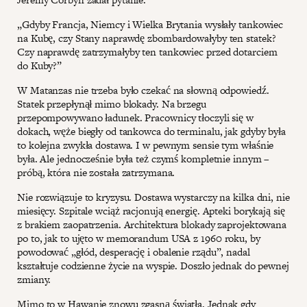
„Gdyby Francja, Niemcy i Wielka Brytania wysłały tankowiec
na Kubę, czy Stany naprawdę zbombardowałyby ten statek?
Czy naprawdę zatrzymałyby ten tankowiec przed dotarciem
do Kuby?”
W Matanzas nie trzeba było czekać na słowną odpowiedź.
Statek przepłynął mimo blokady. Na brzegu
przepompowywano ładunek. Pracownicy tłoczyli się w
dokach, węże biegły od tankowca do terminalu, jak gdyby była
to kolejna zwykła dostawa. I w pewnym sensie tym właśnie
była. Ale jednocześnie była też czymś kompletnie innym –
próbą, która nie została zatrzymana.
Nie rozwiązuje to kryzysu. Dostawa wystarczy na kilka dni, nie
miesięcy. Szpitale wciąż racjonują energię. Apteki borykają się
z brakiem zaopatrzenia. Architektura blokady zaprojektowana
po to, jak to ujęto w memorandum USA z 1960 roku, by
powodować „głód, desperację i obalenie rządu”, nadal
kształtuje codzienne życie na wyspie. Doszło jednak do pewnej
zmiany.
Mimo to w Hawanie znowu zgasną światła. Jednak gdy