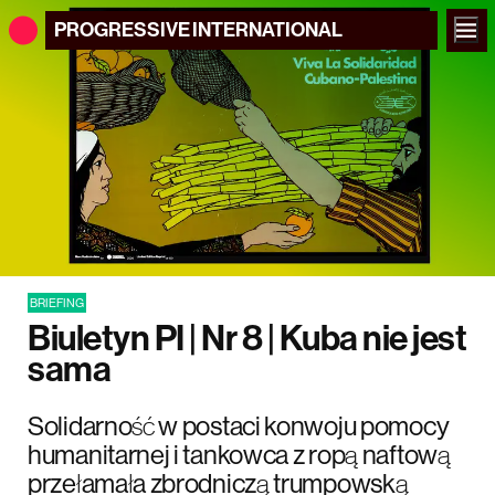
PROGRESSIVE
INTERNATIONAL
BRIEFING
Biuletyn PI | Nr 8 | Kuba nie jest
sama
Solidarność w postaci konwoju pomocy
humanitarnej i tankowca z ropą naftową
przełamała zbrodniczą trumpowską