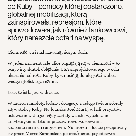
do Kuby – pomocy której dostarczono,
globalnej mobilizacji, którą
zainspirowała, represjom, które
spowodowała, jak również tankowcowi,
który nareszcie dotarł na wyspę.
Ciemność wisi nad Hawaną niczym duch.
W jeden moment całe ulice pogrążają się w ciemności – to
oczywisty skutek oblężenia USA zaprojektowanego w celu
ukarania ludności Kuby, by zmusić ją do uległości wobec
waszyngtońskiego reżimu.
Lecz światło jest w drodze.
W marcu samoloty, łodzie i delegacje z całego świata zebrały
się w stolicy Kuby. Na lotnisku José Martí, w hali przylotów
ustawione w długie rzędy zostały walizki wypełnione
antybiotykami, lekami przeciwnowotworowymi i
zaopatrzeniem chirurgicznym. Na morzu – łodzie przeprawiły
się przez Morze Karaibskie i po opóźnieniu pogodowym