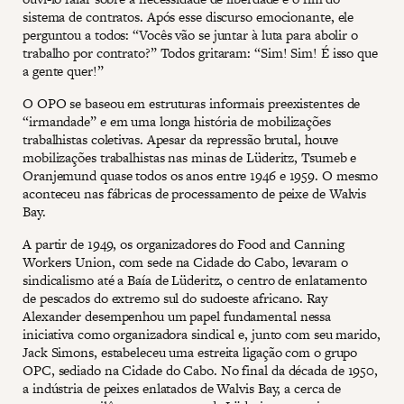
sistema de contratos. Após esse discurso emocionante, ele
perguntou a todos: “Vocês vão se juntar à luta para abolir o
trabalho por contrato?” Todos gritaram: “Sim! Sim! É isso que
a gente quer!”
O OPO se baseou em estruturas informais preexistentes de
“irmandade” e em uma longa história de mobilizações
trabalhistas coletivas. Apesar da repressão brutal, houve
mobilizações trabalhistas nas minas de Lüderitz, Tsumeb e
Oranjemund quase todos os anos entre 1946 e 1959. O mesmo
aconteceu nas fábricas de processamento de peixe de Walvis
Bay.
A partir de 1949, os organizadores do Food and Canning
Workers Union, com sede na Cidade do Cabo, levaram o
sindicalismo até a Baía de Lüderitz, o centro de enlatamento
de pescados do extremo sul do sudoeste africano. Ray
Alexander desempenhou um papel fundamental nessa
iniciativa como organizadora sindical e, junto com seu marido,
Jack Simons, estabeleceu uma estreita ligação com o grupo
OPC, sediado na Cidade do Cabo. No final da década de 1950,
a indústria de peixes enlatados de Walvis Bay, a cerca de