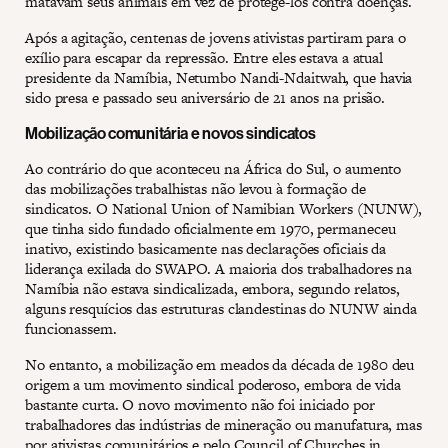
matavam seus animais em vez de protegê-los contra doenças.
Após a agitação, centenas de jovens ativistas partiram para o
exílio para escapar da repressão. Entre eles estava a atual
presidente da Namíbia, Netumbo Nandi-Ndaitwah, que havia
sido presa e passado seu aniversário de 21 anos na prisão.
Mobilização comunitária e novos sindicatos
Ao contrário do que aconteceu na África do Sul, o aumento
das mobilizações trabalhistas não levou à formação de
sindicatos. O National Union of Namibian Workers (NUNW),
que tinha sido fundado oficialmente em 1970, permaneceu
inativo, existindo basicamente nas declarações oficiais da
liderança exilada do SWAPO. A maioria dos trabalhadores na
Namíbia não estava sindicalizada, embora, segundo relatos,
alguns resquícios das estruturas clandestinas do NUNW ainda
funcionassem.
No entanto, a mobilização em meados da década de 1980 deu
origem a um movimento sindical poderoso, embora de vida
bastante curta. O novo movimento não foi iniciado por
trabalhadores das indústrias de mineração ou manufatura, mas
por ativistas comunitários e pelo Council of Churches in