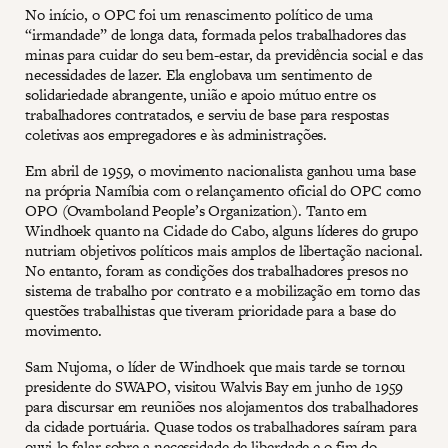
No início, o OPC foi um renascimento político de uma
“irmandade” de longa data, formada pelos trabalhadores das
minas para cuidar do seu bem-estar, da previdência social e das
necessidades de lazer. Ela englobava um sentimento de
solidariedade abrangente, união e apoio mútuo entre os
trabalhadores contratados, e serviu de base para respostas
coletivas aos empregadores e às administrações.
Em abril de 1959, o movimento nacionalista ganhou uma base
na própria Namíbia com o relançamento oficial do OPC como
OPO (Ovamboland People’s Organization). Tanto em
Windhoek quanto na Cidade do Cabo, alguns líderes do grupo
nutriam objetivos políticos mais amplos de libertação nacional.
No entanto, foram as condições dos trabalhadores presos no
sistema de trabalho por contrato e a mobilização em torno das
questões trabalhistas que tiveram prioridade para a base do
movimento.
Sam Nujoma, o líder de Windhoek que mais tarde se tornou
presidente do SWAPO, visitou Walvis Bay em junho de 1959
para discursar em reuniões nos alojamentos dos trabalhadores
da cidade portuária. Quase todos os trabalhadores saíram para
ouvi-lo falar sobre a necessidade de liberdade e o fim do