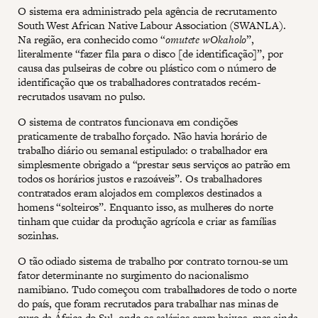
O sistema era administrado pela agência de recrutamento
South West African Native Labour Association (SWANLA).
Na região, era conhecido como “
omutete wOkaholo
”,
literalmente “fazer fila para o disco [de identificação]”, por
causa das pulseiras de cobre ou plástico com o número de
identificação que os trabalhadores contratados recém-
recrutados usavam no pulso.
O sistema de contratos funcionava em condições
praticamente de trabalho forçado. Não havia horário de
trabalho diário ou semanal estipulado: o trabalhador era
simplesmente obrigado a “prestar seus serviços ao patrão em
todos os horários justos e razoáveis”. Os trabalhadores
contratados eram alojados em complexos destinados a
homens “solteiros”. Enquanto isso, as mulheres do norte
tinham que cuidar da produção agrícola e criar as famílias
sozinhas.
O tão odiado sistema de trabalho por contrato tornou-se um
fator determinante no surgimento do nacionalismo
namibiano. Tudo começou com trabalhadores de todo o norte
do país, que foram recrutados para trabalhar nas minas de
ouro da África do Sul, onde os salários eram baixos, mas ainda