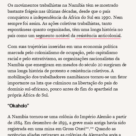
Os movimentos trabalhistas na Namíbia têm se mostrado
bastante frágeis nas últimas décadas, desde que o país
conquistou a independência da África do Sul em 1990. Nem
sempre foi assim. As ações coletivas trabalhistas, tanto
espontâneas quanto organizadas, têm uma longa história no
país como um
segmento notável
da
resistência anticolonial
.
Com suas trajetórias inseridas em uma economia política
marcada pelo colonialismo de ocupação, pelo capitalismo
racial e pelo extrativismo, as organizações nacionalistas da
Namíbia que emergiram em meados do século 20 surgiram de
uma longa história de protesto e resistência coletivos. A
mobilização dos trabalhadores namibianos tornou-se um fator
importante na luta que culminou na libertação do país do
domínio sul-africano, pouco antes do fim do apartheid na
própria África do Sul.
“Okaholo”
A Namíbia tornou-se uma colônia do Império Alemão a partir
de 1884. Em dezembro de 1893, a greve mais antiga havia sido
registrada em uma mina em Gross Otavi**.** Quando as
potências aliadas retiraram as colônias da Alemanha após a