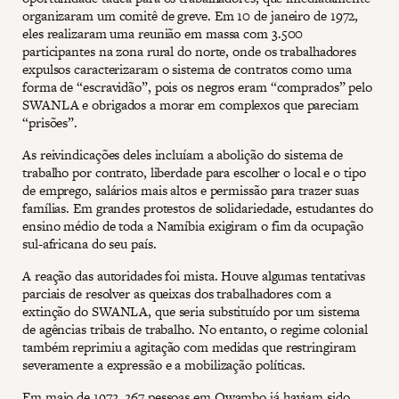
organizaram um comitê de greve. Em 10 de janeiro de 1972,
eles realizaram uma reunião em massa com 3.500
participantes na zona rural do norte, onde os trabalhadores
expulsos caracterizaram o sistema de contratos como uma
forma de “escravidão”, pois os negros eram “comprados” pelo
SWANLA e obrigados a morar em complexos que pareciam
“prisões”.
As reivindicações deles incluíam a abolição do sistema de
trabalho por contrato, liberdade para escolher o local e o tipo
de emprego, salários mais altos e permissão para trazer suas
famílias. Em grandes protestos de solidariedade, estudantes do
ensino médio de toda a Namíbia exigiram o fim da ocupação
sul-africana do seu país.
A reação das autoridades foi mista. Houve algumas tentativas
parciais de resolver as queixas dos trabalhadores com a
extinção do SWANLA, que seria substituído por um sistema
de agências tribais de trabalho. No entanto, o regime colonial
também reprimiu a agitação com medidas que restringiram
severamente a expressão e a mobilização políticas.
Em maio de 1972, 267 pessoas em Owambo já haviam sido