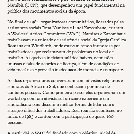
Namibia (CCN), que desempenhou um papel fundamental na
política dos movimentos sociais da época.
No final de 1984, organizadores comunitários, liderados pelas
assistentes sociais Rosa Namises e Lindi Kazombaue, criaram
o Workers’ Action Committee (WAC). Namises e Kazombaue
trabalhavam na unidade de assistência social da Igreja Católica
Romana em Windhoek, onde estavam sendo inundadas por
trabalhadores que reclamavam de problemas no local de
trabalho. As queixas incluíam salários baixos, demissões
injustas e falta de acordos de licença, além de condições de
vida precárias e provisão inadequada de moradia e transporte.
As duas organizadoras conversaram com ativistas religiosos e
sindicais da África do Sul, que conheciam por meio de
contatos pessoais. Como primeiro passo, elas organizaram um
workshop com um ativista sul-africano experiente em
sindicalismo para discutir a melhor forma de lidar com a
situação difícil dos trabalhadores. Essa reunião aconteceu no
início de 1985 e contou com a participação de quase 100
pessoas.
A partir daí, o WAC foi fundado com o objetivo inicial de