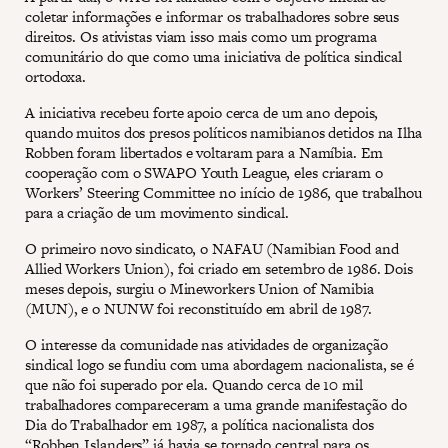
coletar informações e informar os trabalhadores sobre seus
direitos. Os ativistas viam isso mais como um programa
comunitário do que como uma iniciativa de política sindical
ortodoxa.
A iniciativa recebeu forte apoio cerca de um ano depois,
quando muitos dos presos políticos namibianos detidos na Ilha
Robben foram libertados e voltaram para a Namíbia. Em
cooperação com o SWAPO Youth League, eles criaram o
Workers’ Steering Committee no início de 1986, que trabalhou
para a criação de um movimento sindical.
O primeiro novo sindicato, o NAFAU (Namibian Food and
Allied Workers Union), foi criado em setembro de 1986. Dois
meses depois, surgiu o Mineworkers Union of Namibia
(MUN), e o NUNW foi reconstituído em abril de 1987.
O interesse da comunidade nas atividades de organização
sindical logo se fundiu com uma abordagem nacionalista, se é
que não foi superado por ela. Quando cerca de 10 mil
trabalhadores compareceram a uma grande manifestação do
Dia do Trabalhador em 1987, a política nacionalista dos
“Robben Islanders” já havia se tornado central para os