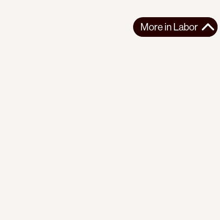
More in
Labor
More in
Labor
LATIN AMERICA
LABOR
2026-07-02
Bodies for Export: Blood Cherries
Behind Chile's glossy agro-export success lies a system of