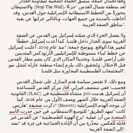
وفقاً لجمال جمعة، منسق الحملة الشعبية لمقاومة الجدار
والاستيطان (Stop The Wall)، تُعد منطقة شمال القدس "جزءًا
محوريًا من الخطط الاستيطانية الإسرائيلية حول القدس، وقد
أحاطت بالمدينة من جميع الجهات، وبالتالي عزلتها عن بقية
مناطق الضفة الغربية".
ولا يفصل الجزء الذي ضمّته إسرائيل من القدس عن الضفة
الغربية سوى الجدار داخل قلنديا. كما أعدت إسرائيل خططًا
لتغيير هذا الواقع. ويوضح جمعة: "منذ عام 2009، أعلنت إسرائيل
عن خطط لبناء مستوطنة للإسرائيليين الأرثوذكس المتدينين
على أراضي قلنديا، وتحديدًا المكان الذي كان يضم مطار القدس
قبل الاحتلال. ولتحقيق ذلك، يلزم إنشاء منطقة عازلة لتشل نمو
المجتمعات الفلسطينية المجاورة مثل قلنديا".
ومع ذلك، لا تقتصر سياسة هدم المنازل على شمال القدس
فحسب؛ ففي منتصف فبراير،
أفاد
مركز القدس للمساعدة
القانونية (JLAC) أن إسرائيل هدمت 300 منشأة فلسطينية في
الضفة الغربية خلال الشهر ونصف الأول من عام 2026. كما
أن موجة الهدم الإسرائيلية
Haaretz)
"هآرتس" (
ذكرت
صحيفة
كانت "تمهد الطريق" للتوسع الاستيطاني، في حين
حذرت الأمم
المتحدة
من أن عملية "نزع الهوية الفلسطينية" عن القدس غير
قابلة للعكس، محذّرة من أن الإبادة الجماعية في غزة قد "تمتد
إلى الضفة الغربية".