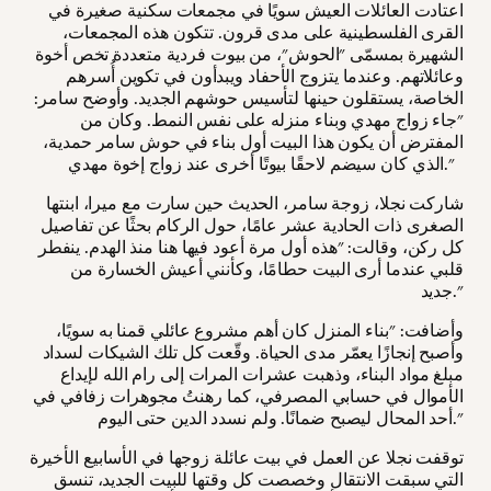
اعتادت العائلات العيش سويًا في مجمعات سكنية صغيرة في
القرى الفلسطينية على مدى قرون. تتكون هذه المجمعات،
الشهيرة بمسمّى "الحوش"، من بيوت فردية متعددة تخص أخوة
وعائلاتهم. وعندما يتزوج الأحفاد ويبدأون في تكوين أُسرهم
الخاصة، يستقلون حينها لتأسيس حوشهم الجديد. وأوضح سامر:
"جاء زواج مهدي وبناء منزله على نفس النمط. وكان من
المفترض أن يكون هذا البيت أول بناء في حوش سامر حمدية،
الذي كان سيضم لاحقًا بيوتًا أخرى عند زواج إخوة مهدي."
شاركت نجلا، زوجة سامر، الحديث حين سارت مع ميرا، ابنتها
الصغرى ذات الحادية عشر عامًا، حول الركام بحثًا عن تفاصيل
كل ركن، وقالت: "هذه أول مرة أعود فيها هنا منذ الهدم. ينفطر
قلبي عندما أرى البيت حطامًا، وكأنني أعيش الخسارة من
جديد."
وأضافت: "بناء المنزل كان أهم مشروع عائلي قمنا به سويًا،
وأصبح إنجازًا يعمّر مدى الحياة. وقّعت كل تلك الشيكات لسداد
مبلغ مواد البناء، وذهبت عشرات المرات إلى رام الله لإيداع
الأموال في حسابي المصرفي، كما رهنتُ مجوهرات زفافي في
أحد المحال ليصبح ضمانًا. ولم نسدد الدين حتى اليوم."
توقفت نجلا عن العمل في بيت عائلة زوجها في الأسابيع الأخيرة
التي سبقت الانتقال وخصصت كل وقتها للبيت الجديد، تنسق