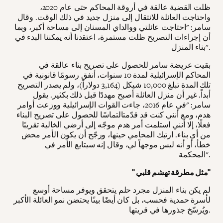
ظلت القضية عالقة في أروقة المحاكم حتى عام 2020،
واحتاجت العائلة للانتقال إلى منزل جديد في ذلك الوقت. وقال
سامر: "احتاجت عائلتي ووالداي المسنان إلى مساحة أكبر، وبما
أن إجراءات التصريح ظلت مستمرة، اعتقدنا أنه يمكننا البدء في
بناء المنزل".
بقيت عريضة سامر للحصول على تصريح بناء عالقة في
المحاكم الإسرائيلية لمدة 10 سنوات، أنفق رسومًا قانونية في
تلك المدة تبلغ 10,000 شيكل (3,164 دولاراً)، ولم يصدر التصريح
أبداً. غير أن منزل العائلة أصبح مهددًا قبل ذلك بكثير. يقول
سامر: "في عام 2016، جاءت القوات الإسرائيلية ووزعت أوامر
هدم، ومع أنني كنت قد قدّمتالتماسًا للحصول على تصريح البناء
فعلًا، إلا أنني استلمت أمر هدم موجّه إلى أرضي الخالية تقريبًا
من أي بناء. ارتبك المحامي حينها، ورجّح أن يكون الأمر محض
خطأ، أو أنه ليس موجهاً لي، وقال إنه سيتابع الأمر في
المحكمة".
" مثل مطرقة تهشم قلبي"
لم يكن بناء المنزل مجرد حلم يتحقق ويوفر مساحة أوسع
لأسرة حمدية فحسب، بل كان أيضًا بيتًا يحتضن نمو العائلة الأكبر
ويُرسّخ جذورها في قريتها.