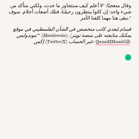
وقال متعجبًا: "لا أعلم كيف سنتجاوز ما حدث، ولكني متأكد من
شيء واحد: إن كانوا ينتظرون رحيلنا، فتلك أضغاث أحلام. سوف
نبقى هنا مهما كلفنا الأمر."
قسام مُعدي كاتب متخصص في الشأن الفلسطيني في موقع
"موندوايس" (Mondoweiss). يمكنك متابعته على منصة تويتر/
.
QassaMMuaddi@
إكس (Twitter/X) عبر الحساب: