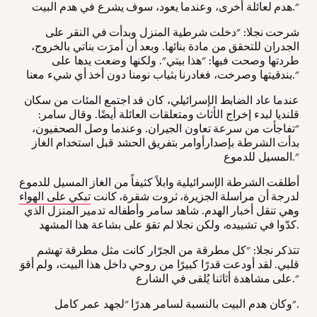
هدم لعائلة أخرى، وعندما يعود، سوف يشرع في هدم البيت."
شرحت نجلا: "دخلت شرطية المنزل وبدأت في النقر على
الجدران للتحقق من مادة بنائها. وبعد أن أمرَت بناتي بالخروج،
طردتها وصحت فيها: "هذا بيتي". ولكنها وضعت يدها على
بندقيتها وصرخت، فغادرنا بثياب نومنا دون أخذ أي شيء معنا."
عندما عاد الضابط الإسرائيلي، كان قد اجتمع المئات من سكان
قلنديا لبدء إخراج الأثاث ومتعلقات العائلة أيضًا. وقال سامر:
"تفاجأت من سرعة تعاون الجيران. وعندما وصل الصحفيون،
بدأت الشرطة بإصدارأوامر بتفريق الحشد قبل استخدام الغاز
المسيل للدموع."
أطلقت الشرطة الإسرائيلية وابلاً كثيفاً من الغاز المسيل للدموع
لدرجة أن مراسلة الجزيرة، ثروت شقرة، كانت
تبكي على الهواء
وهي تنقل أخبار الهدم. شاهد سامر وأطفاله تدمير المنزل الذي
كدّوا في تشييده، ولكن نجلا لم تقوَ على بشاعة هذا المشهد.
تتذكر نجلا: "كل مطرقة من الجرّار كانت مثل مطرقة تهشم
قلبي. لقد أودعت قدرًا كبيرًا من روحي داخل هذا البيت، ولم أقوَ
على مشاهدة أثاثنا يُلقى في الشارع."
وكان هدم البيت بالنسبة لسامر هدرًا "لجهد عمر كامل".