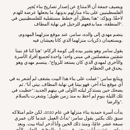
ويضيف جمعة أن الامتناع عن إصدار تصاريح بناء يُجبِر
الفلسطينيين على بناء منازلهم بدونها، ما يجعلها عرضة للهدم
لاحقًا. ويؤكد: "هذا يعطل أي خطط مستقبلية للفلسطينيين في
المنطقة، مما يدفعهم للرحيل في نهاية المطاف".
ينضم مهدي إلى والده، سامر، عند موقع منزلهما المهدوم،
ويستعيدان ذكريات منزلهما الذي كانا يعيشان فيه.
يقول سامر وهو يشير بيده إلى كومة الركام: "هنا كنا قد بنينا
شقتين منفصلتين في مبنى واحد؛ واحدة لجميع أفراد الأسرة
والأخرى لمهدي الذي كان يستعد للزواج". يبتسم مهدي وهو
يحدق في الحطام.
ويتابع سامر: "عملت على بناء هذا البيت بشغف لم أشعر به في
أي موقع بناء آخر، فهو بيتنا في نهاية المطاف. بيتي أنا". ثم
يضحك حين يستذكر ليلته الأولى في بيتهم الجديد: "حظيت في
تلك الليلة بنومٍ لم أحظ به منذ زمن طويل؛ وشعرت بالسلام
والرضا".
بدأت أسرة حمدية بناء منزلها في عام 2020، لكن حلم امتلاكه
سبق ذلك بكثير. يقول سامر: "بدأتُ العمل عندما كان عمري
سبعة عشر عامًا، ومنذ ذلك الحين وأنا أدخر لبناء بيت. وبعد
زواجي، عشت أنا وزوجتي في منزل والديّ في الجانب الآخر