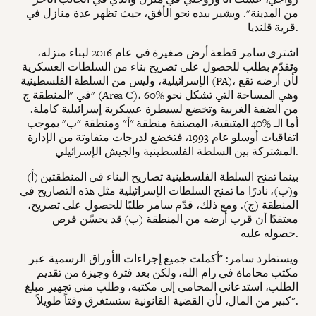
من المدينة". ويشير بيده نحو الأفق، حيث تظهر عدة منازل في
قرية قلنديا.
اشترى سامر قطعة أرض صغيرة في عام 2016 لبناء منزله،
و
ت
قدّم بطلب للحصول على تصريح بناء من السلطات العسكرية
الإسرائيلية، وليس من السلطة الفلسطينية (PA)، لأن أرضه تقع
في "المنطقة ج" (Area C)، وهي المساحة التي تشكل نحو %60
من الضفة الغربية وتخضع لسيطرة عسكرية إسرائيلية كاملة.
أما الـ %40 المتبقية، المصنفة منطقة "أ" ومنطقة "ب" بموجب
اتفاقيات أوسلو عام 1993، فتخضع لدرجات متفاوتة من الإدارة
المشتركة بين السلطة الفلسطينية والجيش الإسرائيلي.
بينما تمنح السلطة الفلسطينية تصاريح البناء في المنطقتين (أ)
و(ب)، نادرًا ما تمنح السلطات الإسرائيلية مثل هذه التصاريح في
المنطقة (ج). ومع ذلك، قدّم سامر طلبًا للحصول على تصريح،
معتقدًا أن قرب أرضه من المنطقة (ب) قد يحسّن فرص
حصوله عليه.
ويستطرد سامر: "أكملت جميع إجراءات الأوراق الرسمية عبر
مكتب محاماة في رام الله، ولكن بعد فترة وجيزة من تقديم
الطلب، استدعاني المحامي إلى مكتبه، وطلب مني تجهيز مبلغ
كبير من المال، لأن القضية القانونية ستستغرق وقتاً طويلاً".