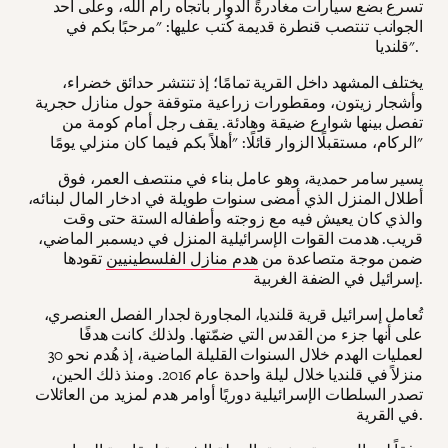
تسرع بضع سيارات مغادرةً الدوار باتجاه رام الله، وعلى أحد
الجوانب تنتصب قنطرة قديمة كُتب عليها: "مرحبًا بكم في
قلنديا".
يختلف المشهد داخل القرية تمامًا؛ إذ تنتشر حدائق خضراء،
وأشجار زيتون، ومقطورات زراعية متوقفة حول منازل حجرية
تفصل بينها شوارع ضيقة وهادئة. يقف رجل أمام كومة من
الركام، مستقبلًا الزوار قائلًا: "أهلاً بكم فيما كان منزلي يومًا"
يسير سامر حمدية، وهو عامل بناء في منتصف العمر، فوق
أطلال المنزل الذي أمضى سنوات طويلة في ادخار المال لبنائه،
والذي كان يعيش فيه مع زوجته وأطفاله الستة حتى وقت
قريب. هدمت القوات الإسرائيلية المنزل في ديسمبر الماضي،
ضمن موجة متصاعدة من
هدم منازل الفلسطينيين
تقودها
إسرائيل في الضفة الغربية.
تُعامل إسرائيل قرية قلنديا، المجاورة لجدار الفصل العنصري،
على أنها جزء من القدس التي ضمّتها. ولذلك كانت هدفًا
لعمليات الهدم خلال السنوات القليلة الماضية، إذ هُدم نحو 30
منزلاً في قلنديا خلال ليلة واحدة عام 2016. ومنذ ذلك الحين،
تصدر السلطات الإسرائيلية دوريًا أوامر هدم لمزيد من العائلات
في القرية.