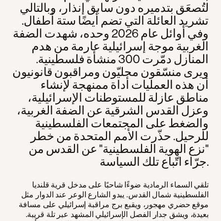
لتُصعَق بتدميره دون سابق إنذار، وبالتالي
تشريد العائلة التي تضم أيضًا ستة أطفال.
وفي أوائل عام 2026 وحده، شهدت الضفة
الغربية موجة إسرائيلية عارمة من هدم
المنازل دمّرت 300 منشأة فلسطينية.
ويرى منسّقون محليّون ومراقبون قانونيون
أن هذه العمليات أداة ممنهجة لإنشاء
مناطق عازلة للمستوطنات الإسرائيلية،
وعزل القدس الشرقية عن الضفة الغربية،
والضغط على المجتمعات الفلسطينية
للرحيل. حذّرت الأمم المتحدة من خطر
"نزع الهوية الفلسطينية" عن القدس من
جرّاء اتّباع تلك السياسة.
تلقي السماء الرمادية ضوءًا شاحبًا على مدخل قرية قلنديا
الفلسطينية شمال القدس. يبدو الشارع الوعر عند الدوار مثل
موقع حضري مهجور، ويقبع برج مراقبة إسرائيلي على مسافة
بعيدة، ويشق جدار الفصل الإسرائيلي المشهد عبر تلة قريبة.