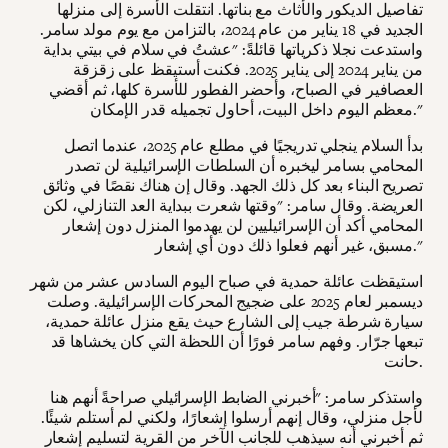
تفاصيل الديكور والأثاث مع بناتها. انتقلت الأسرة إلى منزلها
الجديد في 18 يناير من عام 2024، بالتزامن مع يوم مولد سامر.
واستدعت نجلا ذكرياتها قائلةً: "عشتُ في سلام في بيتي بداية
من يناير 2024 إلى يناير 2025. فكنت أستيقظ على زقزقة
العصافير في الصباح، وأحضر الفطور للأسرة كلها، ثم أقضي
معظم اليوم داخل البيت، أحاول تجميله قدر الإمكان."
بدأ السلام ينجلي تدريجيًا في مطلع عام 2025، عندما اتصل
المحامي بسامر ليخبره أن السلطات الإسرائيلية لن تصدر
تصريح البناء بعد كل ذلك الجهد. وقال إن هناك نقصًا في وثائق
العريضة. وقال سامر: "وقتها شعرت ببداية العد التنازلي، لكن
المحامي أكد أن الإسرائيليين لن يهدموا المنزل دون إشعار
مسبق، غير أنهم فعلوا ذلك دون أي إشعار."
استيقظت عائلة حمدية في صباح اليوم السادس عشر من شهر
ديسمبر لعام 2025 على ضجيج المحركات الإسرائيلية. وصلت
سيارة شرطة جيب إلى الشارع حيث يقع منزل عائلة حمدية،
تبعها جرّار. وفهم سامر فورًا أن اللحظة التي كان يخشاها قد
حانت.
واستذكر سامر: "أخبرني الضابط الإسرائيلي صراحةً أنهم هنا
لأجل منزلي، وقال إنهم أرسلوا إشعارًا، ولكني لم أستلم شيئًا.
ثم أخبرني أنه سيذهب للجانب الآخر من القرية لتسليم إشعار