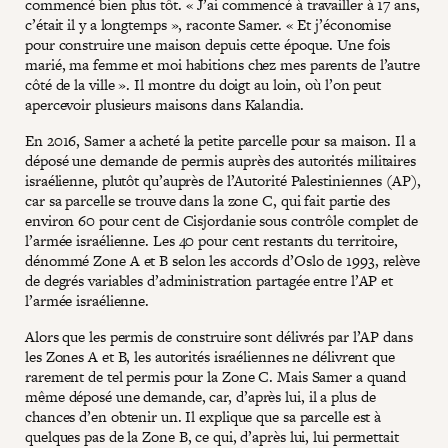
commencé bien plus tôt. « J’ai commencé à travailler à 17 ans,
c’était il y a longtemps », raconte Samer. « Et j’économise
pour construire une maison depuis cette époque. Une fois
marié, ma femme et moi habitions chez mes parents de l’autre
côté de la ville ». Il montre du doigt au loin, où l’on peut
apercevoir plusieurs maisons dans Kalandia.
En 2016, Samer a acheté la petite parcelle pour sa maison. Il a
déposé une demande de permis auprès des autorités militaires
israélienne, plutôt qu’auprès de l’Autorité Palestiniennes (AP),
car sa parcelle se trouve dans la zone C, qui fait partie des
environ 60 pour cent de Cisjordanie sous contrôle complet de
l’armée israélienne. Les 40 pour cent restants du territoire,
dénommé Zone A et B selon les accords d’Oslo de 1993, relève
de degrés variables d’administration partagée entre l’AP et
l’armée israélienne.
Alors que les permis de construire sont délivrés par l’AP dans
les Zones A et B, les autorités israéliennes ne délivrent que
rarement de tel permis pour la Zone C. Mais Samer a quand
même déposé une demande, car, d’après lui, il a plus de
chances d’en obtenir un. Il explique que sa parcelle est à
quelques pas de la Zone B, ce qui, d’après lui, lui permettait