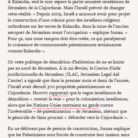
À Kalandia, seul le mur sépare la partie annexée israélienne de
Jérusalem de la Cisjordanie. Mais l’Israël prévoit de changer
cette réalité. « Depuis 2009, Israël a annoncé avoir pour projet
la construction d’une colonie pour des israéliens religieux
orthodoxes sur les terres de Kalandia, dans la zone de l’ancien
aéroport de Jérusalem avant l’occupation » explique Jumaa. «
Pour ça, une zone tampon doit être créée, ce qui paralyserait
la croissance de communautés palestiniennes avoisinantes
comme Kalandia ».
Or cette politique de démolition d’habitation de ne se limite
pas au nord de Jérusalem. À la mi-février, le Centre d’aide
juridictionnelle de Jérusalem (JLAC, Jerusalem Legal Aid
Center) a signalé que dans le premier mois et demi de l’année,
l’Israël avait démoli 300 propriétés palestiniennes en
Cisjordanie.
Haaretz
rapportait
que la vague israélienne de
démolition « ouvrait la voie » pour la colonisation israélienne,
alors que les
Nations-Unies mettaient en garde
contre
l’irréversible « dé-palestinisation » de Jérusalem, alertant que
le génocide de Gaza pourrait « déborder vers la Cisjordanie ».
En ne délivrant pas de permis de construction, Jumaa explique
que les Palestiniens sont forcés de construire leur maison sans