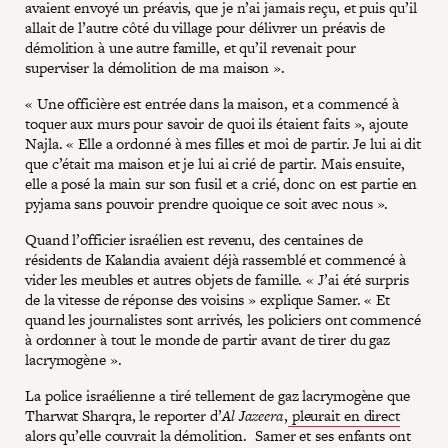
avaient envoyé un préavis, que je n’ai jamais reçu, et puis qu’il
allait de l’autre côté du village pour délivrer un préavis de
démolition à une autre famille, et qu’il revenait pour
superviser la démolition de ma maison ».
« Une officière est entrée dans la maison, et a commencé à
toquer aux murs pour savoir de quoi ils étaient faits », ajoute
Najla. « Elle a ordonné à mes filles et moi de partir. Je lui ai dit
que c’était ma maison et je lui ai crié de partir. Mais ensuite,
elle a posé la main sur son fusil et a crié, donc on est partie en
pyjama sans pouvoir prendre quoique ce soit avec nous ».
Quand l’officier israélien est revenu, des centaines de
résidents de Kalandia avaient déjà rassemblé et commencé à
vider les meubles et autres objets de famille. « J’ai été surpris
de la vitesse de réponse des voisins » explique Samer. « Et
quand les journalistes sont arrivés, les policiers ont commencé
à ordonner à tout le monde de partir avant de tirer du gaz
lacrymogène ».
La police israélienne a tiré tellement de gaz lacrymogène que
Tharwat Sharqra, le reporter d’
Al Jazeera
,
pleurait en direct
alors qu’elle couvrait la démolition. Samer et ses enfants ont