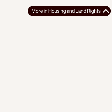
More in
Housing and Land Rights
More in
Housing and Land Rights
WEST ASIA
HOUSING AND LAND RIGHTS
2026-04-17
What it’s like to be a family caught in the crosshairs of
Israel’s ‘de-Palestinization’ of Jerusalem
A Palestinian family’s dream home is demolished by Israeli