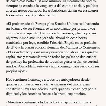
de cinco días hasta el salario mínimo. El movimiento obrero
siempre ha estado a la vanguardia del cambio social y político:
al crear nuestro mundo, lxs trabajadorxs tienen en sus manos
las semillas de su transformación.
«El proletariado de Europa y los Estados Unidos está haciendo
un balance de sus fuerzas; se ha movilizado por primera vez
como un solo ejército, bajo una sola bandera, y lucha por un
objetivo inmediato: una jornada laboral de ocho horas,
establecida por ley», escribió Friedrich Engels en su prefacio
de 1890 a la cuarta edición alemana del Manifiesto Comunista.
«El espectáculo que estamos presenciando ahora hará que lxs
capitalistas y terratenientes de todos los países se den cuenta
de que hoy lxs proletarixs de todos los países están, de verdad,
unidos. ¡Ojalá Marx estuviera aquí conmigo para verlo con sus
propios ojos!»
Hoy rendimos homenaje a todos los trabajadores: desde
quienes rompieron en su día las cadenas del capital para
construir nuevas sociedades, hasta quienes luchan hoy por la
dignidad y los derechos frente a la brutal explotación.
«Mientras continúe la lucha de lxs trabajadorxs contra la