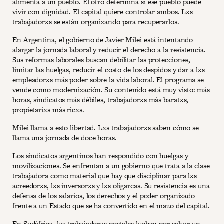
alimenta a un pueblo. El otro determina si ese pueblo puede
vivir con dignidad. El capital quiere controlar ambos. Lxs
trabajadorxs se están organizando para recuperarlos.
En Argentina, el gobierno de Javier Milei está intentando
alargar la jornada laboral y reducir el derecho a la resistencia.
Sus reformas laborales buscan debilitar las protecciones,
limitar las huelgas, reducir el costo de los despidos y dar a lxs
empleadorxs más poder sobre la vida laboral. El programa se
vende como modernización. Su contenido está muy visto: más
horas, sindicatos más débiles, trabajadorxs más baratxs,
propietarixs más ricxs.
Milei llama a esto libertad. Lxs trabajadorxs saben cómo se
llama una jornada de doce horas.
Los sindicatos argentinos han respondido con huelgas y
movilizaciones. Se enfrentan a un gobierno que trata a la clase
trabajadora como material que hay que disciplinar para lxs
acreedorxs, lxs inversorxs y lxs oligarcas. Su resistencia es una
defensa de los salarios, los derechos y el poder organizado
frente a un Estado que se ha convertido en el mazo del capital.
En Sudáfrica, lxs trabajadorxs postales luchan por salvar un