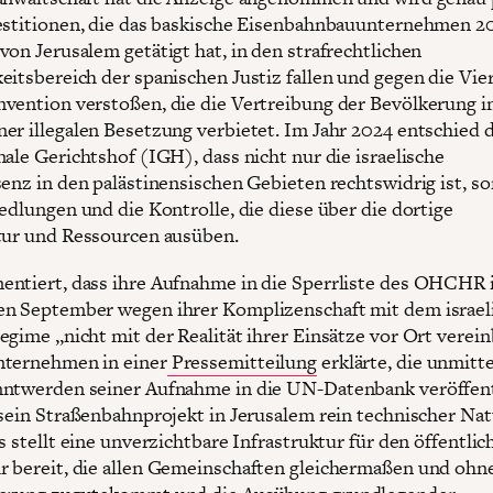
estitionen, die das baskische Eisenbahnbauunternehmen 20
von Jerusalem getätigt hat, in den strafrechtlichen
eitsbereich der spanischen Justiz fallen und gegen die Vie
vention verstoßen, die die Vertreibung der Bevölkerung 
er illegalen Besetzung verbietet. Im Jahr 2024 entschied 
nale Gerichtshof (IGH), dass nicht nur die israelische
senz in den palästinensischen Gebieten rechtswidrig ist, s
iedlungen und die Kontrolle, die diese über die dortige
tur und Ressourcen ausüben.
ntiert, dass ihre Aufnahme in die Sperrliste des OHCHR
n September wegen ihrer Komplizenschaft mit dem israel
gime „nicht mit der Realität ihrer Einsätze vor Ort vereinb
nternehmen in einer
Pressemitteilung
erklärte, die unmitt
ntwerden seiner Aufnahme in die UN-Datenbank veröffent
 sein Straßenbahnprojekt in Jerusalem rein technischer Na
s stellt eine unverzichtbare Infrastruktur für den öffentlic
 bereit, die allen Gemeinschaften gleichermaßen und ohn