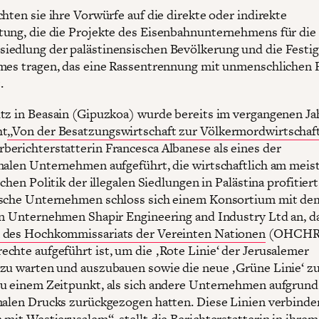
chten sie ihre Vorwürfe auf die direkte oder indirekte
ung, die die Projekte des Eisenbahnunternehmens für die
edlung der palästinensischen Bevölkerung und die Festi
mes tragen, das eine Rassentrennung mit unmenschlichen 
.
tz in Beasain (Gipuzkoa) wurde bereits im vergangenen Jah
ht
„Von der Besatzungswirtschaft zur Völkermordwirtschaf
erichterstatterin Francesca Albanese als eines der
nalen Unternehmen aufgeführt, die wirtschaftlich am meis
schen Politik der illegalen Siedlungen in Palästina profitier
ische Unternehmen schloss sich einem Konsortium mit de
en Unternehmen Shapir Engineering and Industry Ltd an, da
 des Hochkommissariats der Vereinten Nationen
(OHCHR)
chte aufgeführt ist, um die ‚Rote Linie‘ der Jerusalemer
zu warten und auszubauen sowie die neue ‚Grüne Linie‘ z
u einem Zeitpunkt, als sich andere Unternehmen aufgrund
nalen Drucks zurückgezogen hatten. Diese Linien verbinde
 mit Westjerusalem“, stellt die Berichterstatterin in ihrem