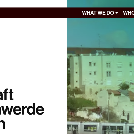
WHAT WE DO
WHO
ft
hwerde
n