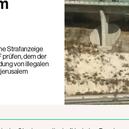
um
ne Strafanzeige
 prüfen, dem der
ung von illegalen
tjerusalem