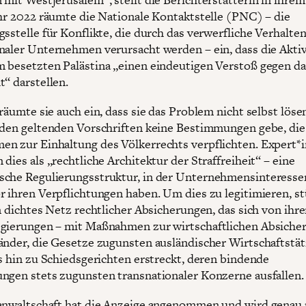
ahr 2022 räumte die Nationale Kontaktstelle (PNC) – die
gsstelle für Konflikte, die durch das verwerfliche Verhalte
naler Unternehmen verursacht werden – ein, dass die Aktiv
 besetzten Palästina „einen eindeutigen Verstoß gegen da
t“ darstellen.
räumte sie auch ein, dass sie das Problem nicht selbst löse
 den geltenden Vorschriften keine Bestimmungen gebe, die
n zur Einhaltung des Völkerrechts verpflichten. Expert*
dies als „rechtliche Architektur der Straffreiheit“ – eine
che Regulierungsstruktur, in der Unternehmensinteresse
r ihren Verpflichtungen haben. Um dies zu legitimieren, st
in dichtes Netz rechtlicher Absicherungen, das sich von ihr
gierungen – mit Maßnahmen zur wirtschaftlichen Absiche
änder, die Gesetze zugunsten ausländischer Wirtschaftstät
is hin zu Schiedsgerichten erstreckt, deren bindende
ngen stets zugunsten transnationaler Konzerne ausfallen.
anwaltschaft hat die Anzeige angenommen und wird genau 