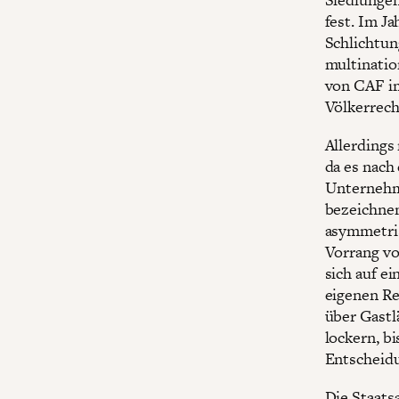
fest. Im J
Schlichtun
multinatio
von CAF im
Völkerrech
Allerdings 
da es nach
Unternehme
bezeichnen 
asymmetris
Vorrang vo
sich auf e
eigenen Re
über Gastl
lockern, b
Entscheidu
Die Staats