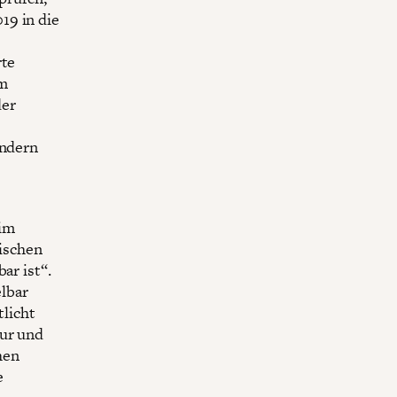
19 in die
rte
im
der
ondern
 im
ischen
ar ist“.
elbar
licht
tur und
hen
e