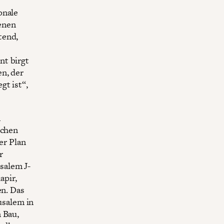
onale
enen
tend,
nt birgt
n, der
gt ist“,
n
schen
er Plan
r
salem J-
apir,
en. Das
rusalem in
 Bau,