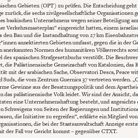
sischen Gebieten (OPT) zu prüfen. Die Entscheidung geht 
ge zurück, die sechs zivilgesellschaftliche Organisationen 
es baskischen Unternehmens wegen seiner Beteiligung a
er Verkehrsmasterplan“ eingereicht hatten, einem israelis
as den Bau und die Instandhaltung von 27 km Eisenbahnstr
r*innen annektierten Gebieten umfasst, gegen die in der G
n anerkannten Normen des humanitären Völkerrechts sow
el des spanischen Strafgesetzbuchs verstößt. Die Beschwe
t, die Palästinensische Gemeinschaft von Katalonien, das
rität mit der arabischen Sache, Observatori Desca, Peace wi
d Suds, die vom Zentrum Guernica 37 vertreten werden. 
orme Gewinne aus der Besatzungspolitik und dem Aparthei
 das palästinensische Volk leidet. Wir sind der Ansicht, da
ftaten eine Unternehmenshaftung besteht, und angesichts 
n Schweigens von Seiten der Regierungen und Institution
ssen, die Initiative zu ergreifen“, erklärte ein Mitglied vo
rganisationen, die bei der Staatsanwaltschaft Anzeige ersta
it der Fall vor Gericht kommt – gegenüber CTXT.