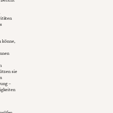
n
itäten
s
n könne,
innen
n
ützen sie
en
rung –
igkeiten
prüfen,