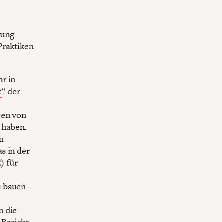
gung
Praktiken
r in
t
“ der
ten von
t haben.
m
s in der
 für
u bauen –
n die
 Bericht