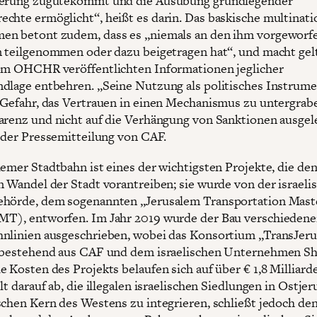
ierung zugutekommt und die Ausübung grundlegender
chte ermöglicht“, heißt es darin. Das baskische multinati
en betont zudem, dass es „niemals an den ihm vorgeworf
n teilgenommen oder dazu beigetragen hat“, und macht gel
om OHCHR veröffentlichten Informationen jeglicher
dlage entbehren. „Seine Nutzung als politisches Instrume
 Gefahr, das Vertrauen in einen Mechanismus zu untergrabe
arenz und nicht auf die Verhängung von Sanktionen ausgele
n der Pressemitteilung von CAF.
lemer Stadtbahn ist eines der wichtigsten Projekte, die de
n Wandel der Stadt vorantreiben; sie wurde von der israeli
hörde, dem sogenannten „Jerusalem Transportation Mast
T), entworfen. Im Jahr 2019 wurde der Bau verschiedene
nlinien ausgeschrieben, wobei das Konsortium „TransJeru
 bestehend aus CAF und dem israelischen Unternehmen Sh
e Kosten des Projekts belaufen sich auf über € 1,8 Milliard
lt darauf ab, die illegalen israelischen Siedlungen in Ostje
schen Kern des Westens zu integrieren, schließt jedoch den