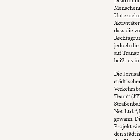
Diskrimin
Menschenre
Unternehm
Aktivitäte
dass die v
Rechtsgrun
jedoch die
auf Transp
heißt es i
Die Jerusa
städtische
Verkehrsbe
Team“ (JTM
Straßenbah
Net Ltd.“,
gewann. Di
Projekt zie
den städti