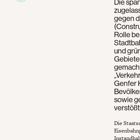
Die spa
zugelass
gegen d
(Constru
Rolle be
Stadtba
und grün
Gebieten
gemacht,
„Verkehr
Genfer K
Bevölke
sowie g
verstößt
Die Staats
Eisenbahng
Instandhal