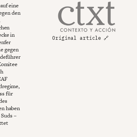
auf eine
gegen den
m
chen
ecke in
Original article
🔗
enfer
ie gegen
rdeführer
 Komitee
th
„CAF
dregime,
ss für
des
en haben
n Suds –
ttet