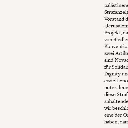
palästinen
Strafanzei
Vorstand d
„Jerusalem
Projekt, d
von Siedle
Konventio
zwei Artik
sind Novac
für Solida
Dignity un
erzielt en
unter denen
diese Stra
anhaltende
wir beschlo
eine der O
haben, dam