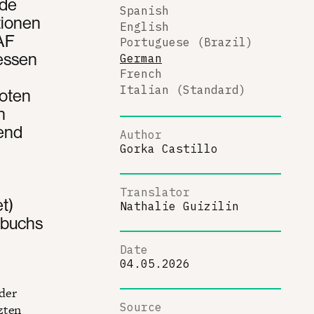
rde
Spanish
tionen
English
AF
Portuguese (Brazil)
dessen
German
French
Italian (Standard)
roten
n
tend
Author
Gorka Castillo
Translator
t)
Nathalie Guizilin
zbuchs
Date
04.05.2026
der
Source
zten