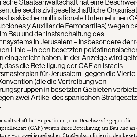
nische Staatsanwaltschaft hat eine Beschwe
en, die sechs zivilgesellschaftliche Organisa
as baskische multinationale Unternehmen C
cciones y Auxiliar de Ferrocarriles) wegen 
im Bau und der Instandhaltung des
hnsystems in Jerusalem – insbesondere der 
en Linie – in den besetzten palästinensische
 eingereicht haben. In der Anzeige wird gel
 dass die Beteiligung der CAF an Israels
smasterplan für Jerusalem“ gegen die Vierte
onvention (die die Vertreibung von
rungsgruppen in besetzten Gebieten verbiete
egen zwei Artikel des spanischen Strafgeset
.
anwaltschaft hat zugestimmt, eine Beschwerde gegen die
esellschaft (CAF) wegen ihrer Beteiligung am Bau und an 
tung von zwei israelischen Straßenbahnlinien in den beset