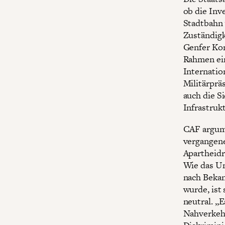
ob die Inv
Stadtbahn 
Zuständigk
Genfer Kon
Rahmen ein
Internatio
Militärprä
auch die S
Infrastruk
CAF argume
vergangene
Apartheidre
Wie das U
nach Bekan
wurde, ist
neutral. „E
Nahverkehr