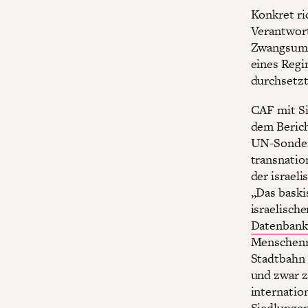
Konkret ri
Verantwort
Zwangsumsi
eines Regi
durchsetzt
CAF mit Si
dem Beric
UN-Sonderb
transnatio
der israeli
„Das bask
israelisch
Datenbank
Menschenre
Stadtbahn 
und zwar z
internatio
Siedlungen