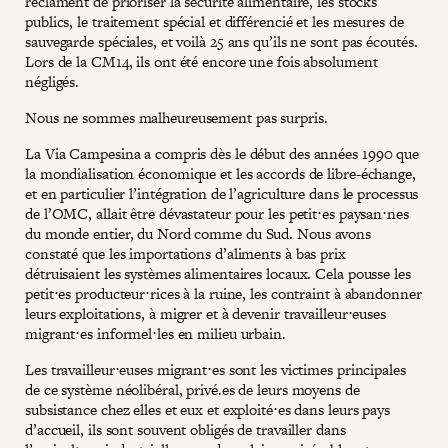
réclament de prioriser la sécurité alimentaire, les stocks
publics, le traitement spécial et différencié et les mesures de
sauvegarde spéciales, et voilà 25 ans qu’ils ne sont pas écoutés.
Lors de la CM14, ils ont été encore une fois absolument
négligés.
Nous ne sommes malheureusement pas surpris.
La Via Campesina a compris dès le début des années 1990 que
la mondialisation économique et les accords de libre-échange,
et en particulier l’intégration de l’agriculture dans le processus
de l’OMC, allait être dévastateur pour les petit⋅es paysan⋅nes
du monde entier, du Nord comme du Sud. Nous avons
constaté que les importations d’aliments à bas prix
détruisaient les systèmes alimentaires locaux. Cela pousse les
petit⋅es producteur⋅rices à la ruine, les contraint à abandonner
leurs exploitations, à migrer et à devenir travailleur⋅euses
migrant⋅es informel⋅les en milieu urbain.
Les travailleur⋅euses migrant⋅es sont les victimes principales
de ce système néolibéral, privé.es de leurs moyens de
subsistance chez elles et eux et exploité⋅es dans leurs pays
d’accueil, ils sont souvent obligés de travailler dans