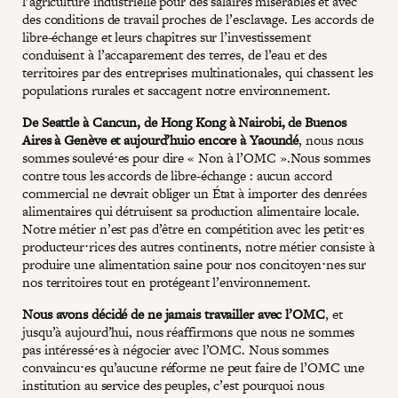
l’agriculture industrielle pour des salaires misérables et avec
des conditions de travail proches de l’esclavage. Les accords de
libre-échange et leurs chapitres sur l’investissement
conduisent à l’accaparement des terres, de l’eau et des
territoires par des entreprises multinationales, qui chassent les
populations rurales et saccagent notre environnement.
De Seattle à Cancun, de Hong Kong à Nairobi, de Buenos
Aires à Genève et aujourd’huio encore à Yaoundé
, nous nous
sommes soulevé⋅es pour dire « Non à l’OMC ».Nous sommes
contre tous les accords de libre-échange : aucun accord
commercial ne devrait obliger un État à importer des denrées
alimentaires qui détruisent sa production alimentaire locale.
Notre métier n’est pas d’être en compétition avec les petit⋅es
producteur⋅rices des autres continents, notre métier consiste à
produire une alimentation saine pour nos concitoyen⋅nes sur
nos territoires tout en protégeant l’environnement.
Nous avons décidé de ne jamais travailler avec l’OMC
, et
jusqu’à aujourd’hui, nous réaffirmons que nous ne sommes
pas intéressé⋅es à négocier avec l’OMC. Nous sommes
convaincu⋅es qu’aucune réforme ne peut faire de l’OMC une
institution au service des peuples, c’est pourquoi nous