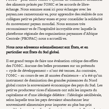
des aliments prônés par l’OMC et les accords de libre-
échange. Nous sommes aussi ici pour échanger avec les
paysan.nes camerounais⋅es, pour apprendre des réalités de nos
collègues petit⋅es pêcheur⋅euses et pour consolider la solidarité
du mouvement paysan mondial. Nous sommes très
reconnaissant⋅es de l’hospitalité incroyable avec laquelle la
plateforme régionale des organisations paysannes d’Afrique
Centrale (PROPAC) nous a accueilli⋅es.
Nous nous adressons solennellement aux États, et en
particulier aux États du Sud global.
Il est grand temps de faire une évaluation critique des effets
des l’OMC. Aucune des belles promesses sur un prétendu
« cycle de développement » n’ont été tenues. Au contraire,
l’OMC – au cours de ses 28 années d’existence – n’a été qu’un
instrument de domination des grandes puissances du Nord
global contre la souveraineté économique des pays du Sud. Les
petit⋅es producteur⋅rices d’aliments ont subi les impacts du
capitalisme et d’une idéologie délétère : l’idéologie néolibérale,
selon laquelle tous les pays devraient abandonner leur
souveraineté alimentaire pour importer au plus bas prix