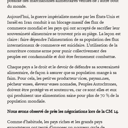
possible des marchandises alimentaires venues de l’autre bout
du monde.
Aujourd’hui, la guerre impérialiste menée par les États-Unis et
Israël en Iran conduit à un blocage massif des flux de
commerce mondial et les pays qui ont accepté de sacrifier leur
souveraineté alimentaire se trouvent pris au piège. La leçon est
claire : faire dépendre l’alimentation de sa population des flux
internationaux de commerce est suicidaire. L’utilisation de la
nourriture comme arme pour punir collectivement des
peuples est condamnable et doit être fermement combattue.
Chaque pays a le droit et le devoir de défendre sa souveraineté
alimentaire, de façon à assurer que sa population mange à sa
faim. Pour cela, les petit⋅es producteur⋅rices, paysan.nes,
pêcheur⋅euses, éleveur⋅euses nomades, Peuples Autochtones,
doivent être protégé⋅es et soutenu⋅es, car ce sont elles et eux
qui produisent une alimentation saine pour plus de 70 % de la
population mondiale.
Nous avons observé de près les négociations lors de la CM 14.
Comme d’habitude, les pays riches et les grands pays
exportateurs ont tenté d’imposer un nouveau cycle de