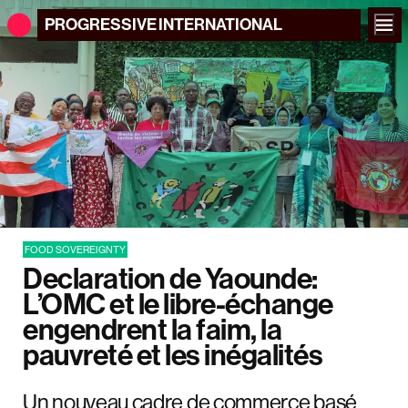
PROGRESSIVE
INTERNATIONAL
FOOD SOVEREIGNTY
Declaration de Yaounde:
L’OMC et le libre-échange
engendrent la faim, la
pauvreté et les inégalités
Un nouveau cadre de commerce basé