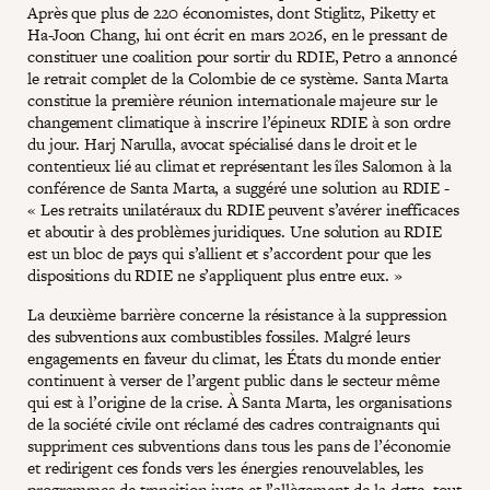
Après que plus de 220 économistes, dont Stiglitz, Piketty et
Ha-Joon Chang, lui ont écrit en mars 2026, en le pressant de
constituer une coalition pour sortir du RDIE, Petro a annoncé
le retrait complet de la Colombie de ce système. Santa Marta
constitue la première réunion internationale majeure sur le
changement climatique à inscrire l’épineux RDIE à son ordre
du jour. Harj Narulla, avocat spécialisé dans le droit et le
contentieux lié au climat et représentant les îles Salomon à la
conférence de Santa Marta, a suggéré une solution au RDIE -
« Les retraits unilatéraux du RDIE peuvent s’avérer inefficaces
et aboutir à des problèmes juridiques. Une solution au RDIE
est un bloc de pays qui s’allient et s’accordent pour que les
dispositions du RDIE ne s’appliquent plus entre eux. »
La deuxième barrière concerne la résistance à la suppression
des subventions aux combustibles fossiles. Malgré leurs
engagements en faveur du climat, les États du monde entier
continuent à verser de l’argent public dans le secteur même
qui est à l’origine de la crise. À Santa Marta, les organisations
de la société civile ont réclamé des cadres contraignants qui
suppriment ces subventions dans tous les pans de l’économie
et redirigent ces fonds vers les énergies renouvelables, les
programmes de transition juste et l’allègement de la dette, tout