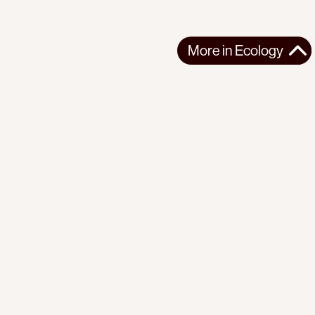
More in
Ecology
More in
Ecology
LATIN AMERICA
ECOLOGY
2026-05-11
The Conference That Named the Problem: Santa Marta and
the Beginning of the End of Fossil Fuels