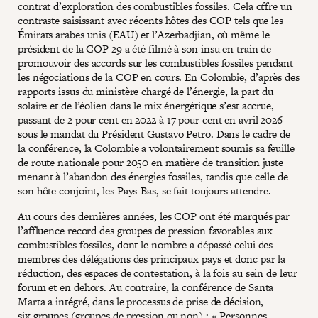
contrat d’exploration des combustibles fossiles. Cela offre un
contraste saisissant avec récents hôtes des COP tels que les
Émirats arabes unis (EAU) et l’Azerbadjian, où même le
président de la COP 29 a été filmé à son insu en train de
promouvoir des accords sur les combustibles fossiles pendant
les négociations de la COP en cours. En Colombie, d’après des
rapports issus du ministère chargé de l’énergie, la part du
solaire et de l’éolien dans le mix énergétique s’est accrue,
passant de 2 pour cent en 2022 à 17 pour cent en avril 2026
sous le mandat du Président Gustavo Petro. Dans le cadre de
la conférence, la Colombie a volontairement soumis sa feuille
de route nationale pour 2050 en matière de transition juste
menant à l’abandon des énergies fossiles, tandis que celle de
son hôte conjoint, les Pays-Bas, se fait toujours attendre.
Au cours des dernières années, les COP ont été marqués par
l’affluence record des groupes de pression favorables aux
combustibles fossiles, dont le nombre a dépassé celui des
membres des délégations des principaux pays et donc par la
réduction, des espaces de contestation, à la fois au sein de leur
forum et en dehors. Au contraire, la conférence de Santa
Marta a intégré, dans le processus de prise de décision,
six groupes (groupes de pression ou non) : « Personnes