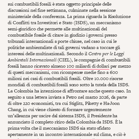
sui combustibili fossili è stata oggetto principale delle
discussioni nel fine settimana, culminate nella sessione
ministeriale della conferenza. La prima riguarda la Risoluzione
di Conflitti tra Investitori e Stato (ISDS), un meccanismo
semi-giuridico che permette alle multinazionali del
combustibile fossile di citare in giudizio i governi presso
tribunali internazionali a porte chiuse, nel caso in cui le
politiche ambientaliste di tali governi vadano a toccare gli
interessi delle multinazionali. Secondo il
Centro per le Leggi
Ambientali Internazionali
(CIEL), le compagnie di combustibili
fossili hanno
ricavato almeno 100 miliardi di dollari
per mezzo
di questi meccanismi, con ricompense medie fino a 600
milioni nei casi di combustibili fossili. Oltre 10.000 risorse
mondiali di combustibili fossili sono sotto la tutela della ISDS.
La Colombia ha intenzione di affrontare anche questo caso. In
seguito a una lettera inviata a Petro nel marzo 2026, da parte
di oltre 220 economisti, tra cui Stiglitz, Piketty e Ha-Joon
Chang, in cui viene chiesto di formare urgentemente
un’alleanza per uscire dal sistema ISDS, il Presidente ha
annunciato il completo ritiro della Colombia da ISDS. È la
prima volta che il meccanismo ISDS sia stato sfidato
apertamente in un incontro internazionale sul clima, e ciò è