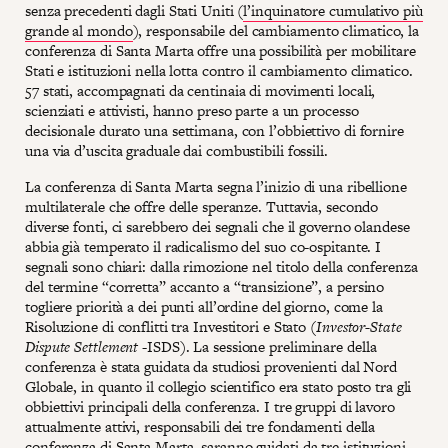
senza precedenti dagli Stati Uniti (
l’inquinatore cumulativo più
grande al mondo
), responsabile del cambiamento climatico, la
conferenza di Santa Marta offre una possibilità per mobilitare
Stati e istituzioni nella lotta contro il cambiamento climatico.
57 stati, accompagnati da centinaia di movimenti locali,
scienziati e attivisti, hanno preso parte a un processo
decisionale durato una settimana, con l’obbiettivo di fornire
una via d’uscita graduale dai combustibili fossili.
La conferenza di Santa Marta segna l’inizio di una ribellione
multilaterale che offre delle speranze. Tuttavia, secondo
diverse fonti, ci sarebbero dei segnali che il governo olandese
abbia già temperato il radicalismo del suo co-ospitante. I
segnali sono chiari: dalla rimozione nel titolo della conferenza
del termine “corretta” accanto a “transizione”, a persino
togliere priorità a dei punti all’ordine del giorno, come la
Risoluzione di conflitti tra Investitori e Stato (
Investor-State
Dispute Settlement
-ISDS). La sessione preliminare della
conferenza è stata guidata da studiosi provenienti dal Nord
Globale, in quanto il collegio scientifico era stato posto tra gli
obbiettivi principali della conferenza. I tre gruppi di lavoro
attualmente attivi, responsabili dei tre fondamenti della
conferenza di Santa Marta, saranno guidati da tre istituzioni