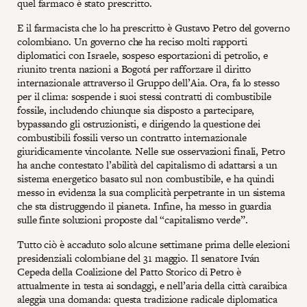
quel farmaco è stato prescritto.
E il farmacista che lo ha prescritto è Gustavo Petro del governo
colombiano. Un governo che ha reciso molti rapporti
diplomatici con Israele, sospeso esportazioni di petrolio, e
riunito trenta nazioni a Bogotá per rafforzare il diritto
internazionale attraverso il Gruppo dell’Aia. Ora, fa lo stesso
per il clima: sospende i suoi stessi contratti di combustibile
fossile, includendo chiunque sia disposto a partecipare,
bypassando gli ostruzionisti, e dirigendo la questione dei
combustibili fossili verso un contratto internazionale
giuridicamente vincolante. Nelle sue osservazioni finali, Petro
ha anche contestato l’abilità del capitalismo di adattarsi a un
sistema energetico basato sul non combustibile, e ha quindi
messo in evidenza la sua complicità perpetrante in un sistema
che sta distruggendo il pianeta. Infine, ha messo in guardia
sulle finte soluzioni proposte dal “capitalismo verde”.
Tutto ciò è accaduto solo alcune settimane prima delle elezioni
presidenziali colombiane del 31 maggio. Il senatore Iván
Cepeda della Coalizione del Patto Storico di Petro è
attualmente in testa ai sondaggi, e nell’aria della città caraibica
aleggia una domanda: questa tradizione radicale diplomatica