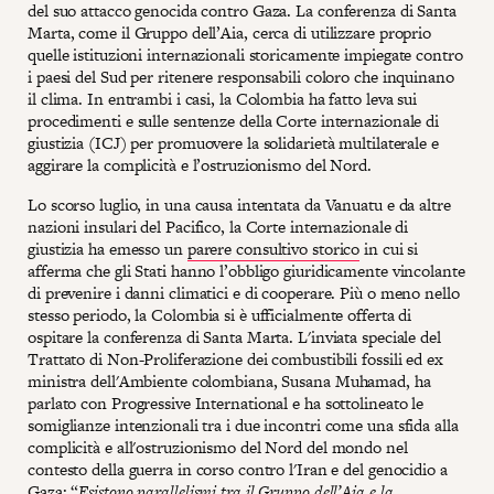
del suo attacco genocida contro Gaza. La conferenza di Santa
Marta, come il Gruppo dell’Aia, cerca di utilizzare proprio
quelle istituzioni internazionali storicamente impiegate contro
i paesi del Sud per ritenere responsabili coloro che inquinano
il clima. In entrambi i casi, la Colombia ha fatto leva sui
procedimenti e sulle sentenze della Corte internazionale di
giustizia (ICJ) per promuovere la solidarietà multilaterale e
aggirare la complicità e l’ostruzionismo del Nord.
Lo scorso luglio, in una causa intentata da Vanuatu e da altre
nazioni insulari del Pacifico, la Corte internazionale di
giustizia ha emesso un
parere consultivo storico
in cui si
afferma che gli Stati hanno l’obbligo giuridicamente vincolante
di prevenire i danni climatici e di cooperare. Più o meno nello
stesso periodo, la Colombia si è ufficialmente offerta di
ospitare la conferenza di Santa Marta. L'inviata speciale del
Trattato di Non-Proliferazione dei combustibili fossili ed ex
ministra dell'Ambiente colombiana, Susana Muhamad, ha
parlato con Progressive International e ha sottolineato le
somiglianze intenzionali tra i due incontri come una sfida alla
complicità e all'ostruzionismo del Nord del mondo nel
contesto della guerra in corso contro l'Iran e del genocidio a
Gaza: “
Esistono parallelismi tra il Gruppo dell’Aia e la