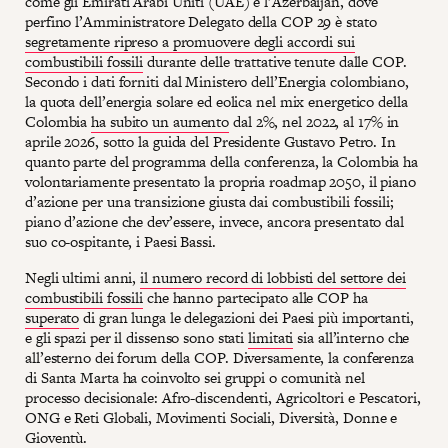
come gli Emirati Arabi Uniti (UAE) e l’Azerbaijan, dove
perfino l’Amministratore Delegato della COP 29 è stato
segretamente ripreso a promuovere degli accordi sui
combustibili fossili
durante delle trattative tenute dalle COP.
Secondo i dati forniti dal Ministero dell’Energia colombiano,
la quota dell’energia solare ed eolica nel mix energetico della
Colombia
ha subito un aumento
dal 2%, nel 2022, al 17% in
aprile 2026, sotto la guida del Presidente Gustavo Petro. In
quanto parte del programma della conferenza, la Colombia ha
volontariamente presentato la propria roadmap 2050, il piano
d’azione per una transizione giusta dai combustibili fossili;
piano d’azione che dev’essere, invece, ancora presentato dal
suo co-ospitante, i Paesi Bassi.
Negli ultimi anni,
il numero record di lobbisti del settore dei
combustibili fossili
che hanno partecipato alle COP ha
superato
di gran lunga le delegazioni dei Paesi più importanti,
e gli spazi per il dissenso sono stati
limitati
sia all’interno che
all’esterno dei forum della COP. Diversamente, la conferenza
di Santa Marta ha coinvolto sei gruppi o comunità nel
processo decisionale: Afro-discendenti, Agricoltori e Pescatori,
ONG e Reti Globali, Movimenti Sociali, Diversità, Donne e
Gioventù.