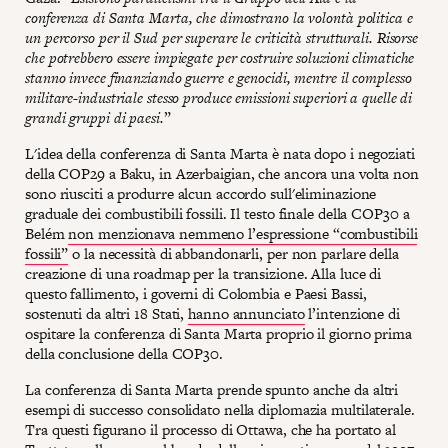
conferenza di Santa Marta, che dimostrano la volontà politica e
un percorso per il Sud per superare le criticità strutturali. Risorse
che potrebbero essere impiegate per costruire soluzioni climatiche
stanno invece finanziando guerre e genocidi, mentre il complesso
militare-industriale stesso produce emissioni superiori a quelle di
grandi gruppi di paesi.
”
L'idea della conferenza di Santa Marta è nata dopo i negoziati
della COP29 a Baku, in Azerbaigian, che ancora una volta non
sono riusciti a produrre alcun accordo sull'eliminazione
graduale dei combustibili fossili. Il testo finale della COP30 a
Belém
non menzionava nemmeno l’espressione “combustibili
fossili”
o la necessità di abbandonarli, per non parlare della
creazione di una roadmap per la transizione. Alla luce di
questo fallimento, i governi di Colombia e Paesi Bassi,
sostenuti da altri 18 Stati,
hanno annunciato
l’intenzione di
ospitare la conferenza di Santa Marta proprio il giorno prima
della conclusione della COP30.
La conferenza di Santa Marta prende spunto anche da altri
esempi di successo consolidato nella diplomazia multilaterale.
Tra questi figurano il processo di Ottawa, che ha portato al