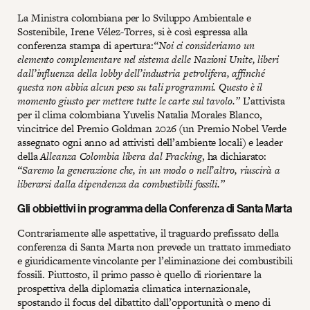
La Ministra colombiana per lo Sviluppo Ambientale e
Sostenibile, Irene Vélez-Torres, si è così espressa alla
conferenza stampa di apertura:
“Noi ci consideriamo un
elemento complementare nel sistema delle Nazioni Unite, liberi
dall’influenza della lobby dell’industria petrolifera, affinché
questa non abbia alcun peso su tali programmi. Questo è il
momento giusto per mettere tutte le carte sul tavolo.”
L’attivista
per il clima colombiana Yuvelis Natalia Morales Blanco,
vincitrice del Premio Goldman 2026 (un Premio Nobel Verde
assegnato ogni anno ad attivisti dell’ambiente locali) e leader
della
Alleanza Colombia libera dal Fracking
, ha dichiarato:
“Saremo la generazione che, in un modo o nell’altro, riuscirà a
liberarsi dalla dipendenza da combustibili fossili.”
Gli obbiettivi in programma della Conferenza di Santa Marta
Contrariamente alle aspettative, il traguardo prefissato della
conferenza di Santa Marta non prevede un trattato immediato
e giuridicamente vincolante per l’eliminazione dei combustibili
fossili. Piuttosto, il primo passo è quello di riorientare la
prospettiva della diplomazia climatica internazionale,
spostando il focus del dibattito dall’opportunità o meno di