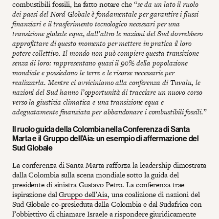
combustibili fossili, ha fatto notare che “
se da un lato il ruolo
dei paesi del Nord Globale è fondamentale per garantire i flussi
finanziari e il trasferimento tecnologico necessari per una
transizione globale equa, dall’altro le nazioni del Sud dovrebbero
approfittare di questo momento per mettere in pratica il loro
potere collettivo. Il mondo non può compiere questa transizione
senza di loro: rappresentano quasi il 90% della popolazione
mondiale e possiedono le terre e le risorse necessarie per
realizzarla. Mentre ci avviciniamo alla conferenza di Tuvalu, le
nazioni del Sud hanno l’opportunità di tracciare un nuovo corso
verso la giustizia climatica e una transizione equa e
adeguatamente finanziata per abbandonare i combustibili fossili.
”
Il ruolo guida della Colombia nella Conferenza di Santa
Marta e il Gruppo dell’Aia: un esempio di affermazione del
Sud Globale
La conferenza di Santa Marta rafforza la leadership dimostrata
dalla Colombia sulla scena mondiale sotto la guida del
presidente di sinistra Gustavo Petro. La conferenza trae
ispirazione dal
Gruppo dell’Aia
, una coalizione di nazioni del
Sud Globale co-presieduta dalla Colombia e dal Sudafrica con
l’obbiettivo di chiamare Israele a rispondere giuridicamente