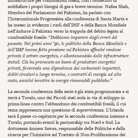
infrastrutture per combustibili fossili, con l’obbiettivo di
soddisfare i propri bisogni di gas a breve termine. Nafisa Shah,
Membro del Parlamento del Pakistan, ha parlato con
l’Internazionale Progressista alla conferenza di Santa Marta e
ha messo in evidenza i ruoli dell’IMF e della Banca Mondiale
nell’indurre il Pakistan verso la trappola del debito legata al
combustibile fossile: “
Dobbiamo imparare dagli errori del
passato. Nei primi anni ‘90, le politiche della Banca Mondiale e
dell’IMF hanno fatto pressione sul Pakistan affinché rendesse
privato il settore energetico, e allontanandolo dalle infrastrutture
statali. Ciò ha provocato un boom di produttori energetici
privati, favorendo una dipendenza dai carburanti importati,
debiti circolari a lungo termine, e contratti di energia ad alto
costo, anziché investire in energie rinnovabili pubbliche.
”
La seconda conferenza della serie è già stata programmata e si
terrà a Tuvalu, uno dei Piccoli stati isola in via di sviluppo in
prima linea contro l’abbandono dei combustibili fossili, il cui
tema rappresenta una questione di sopravvivenza. L’Irlanda
sarà il paese co-ospitante per la seconda conferenza insieme a
Tuvalu, portando avanti la partnership tra Nord e Sud. La
dottoressa Amiera Sawas, responsabile delle Politiche e della
ricerca per l’Iniziativa sul Trattato di Non-Proliferazione dei