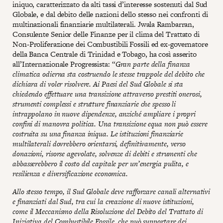
iniquo, caratterizzato da alti tassi d’interesse sostenuti dal Sud
Globale, e dal debito delle nazioni dello stesso nei confronti di
multinazionali finanziarie multilaterali. Jwala Rambarran,
Consulente Senior delle Finanze per il clima del Trattato di
Non-Proliferazione dei Combustibili Fossili ed ex-governatore
della Banca Centrale di Trinidad e Tobago, ha così asserito
all’Internazionale Progressista: “
Gran parte della finanza
climatica odierna sta costruendo le stesse trappole del debito che
dichiara di voler risolvere. Ai Paesi del Sud Globale si sta
chiedendo effettuare una transizione attraverso prestiti onerosi,
strumenti complessi e strutture finanziarie che spesso li
intrappolano in nuove dipendenze, anziché ampliare i propri
confini di manovra politica. Una transizione equa non può essere
costruita su una finanza iniqua. Le istituzioni finanziarie
multilaterali dovrebbero orientarsi, definitivamente, verso
donazioni, risorse agevolate, solvenze di debiti e strumenti che
abbasserebbero il costo del capitale per un’energia pulita, e
resilienza e diversificazione economica.
Allo stesso tempo, il Sud Globale deve rafforzare canali alternativi
e finanziati dal Sud, tra cui la creazione di nuove istituzioni,
come il Meccanismo della Risoluzione del Debito del Trattato di
Iniziativa del Combustibile Fossile, che può supportare dei