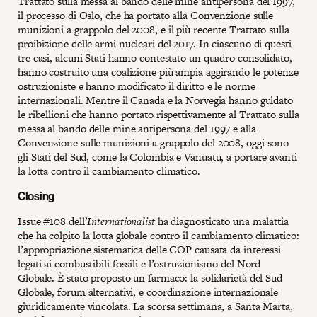
Trattato sulla messa al bando delle mine antipersona del 1997,
il processo di Oslo, che ha portato alla Convenzione sulle
munizioni a grappolo del 2008, e il più recente Trattato sulla
proibizione delle armi nucleari del 2017. In ciascuno di questi
tre casi, alcuni Stati hanno contestato un quadro consolidato,
hanno costruito una coalizione più ampia aggirando le potenze
ostruzioniste e hanno modificato il diritto e le norme
internazionali. Mentre il Canada e la Norvegia hanno guidato
le ribellioni che hanno portato rispettivamente al Trattato sulla
messa al bando delle mine antipersona del 1997 e alla
Convenzione sulle munizioni a grappolo del 2008, oggi sono
gli Stati del Sud, come la Colombia e Vanuatu, a portare avanti
la lotta contro il cambiamento climatico.
Closing
Issue #108
dell’
Internationalist
ha diagnosticato una malattia
che ha colpito la lotta globale contro il cambiamento climatico:
l’appropriazione sistematica delle COP causata da interessi
legati ai combustibili fossili e l’ostruzionismo del Nord
Globale. È stato proposto un farmaco: la solidarietà del Sud
Globale, forum alternativi, e coordinazione internazionale
giuridicamente vincolata. La scorsa settimana, a Santa Marta,