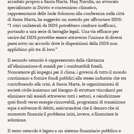
accaduto proprio a Santa Marta. Harj Narulla, un avvocato
specializzato in Diritto e contenzioso climatico,
rappresentante delle Isole Solomon alla conferenza nella città
di Santa Marta, ha suggerito un metodo per affrontare ISDS:
“I ritiri unilaterali da ISDS potrebbero risultare inefficaci,
portando a una serie di battaglie legali. Una via efficace per
uscire dal ISDS potrebbe essere attraverso l’unione di diversi
paesi sotto un accordo dove le disposizioni della ISDS non
applichino più tra di loro.”
Il secondo ostacolo è rappresentato dalla riluttanza
all’eliminazione di sussidi per i combustibili fossili.
Nonostante gli impegni per il clima, i governi di tutto il mondo
continuano a fornire fondi pubblici alla stessa industria che sta
contribuendo alla crisi. A Santa Marta, le organizzazioni di
società civile insistono nel bisogno di strutture vincolanti per
eliminare tali sussidi attraverso tutti i settori, e reindirizzare
quei fondi verso energie rinnovabili, programmi di transizione
equa e solvenze di debiti, assicurandosi che il denaro che al
momento finanzia il problema inizi, invece, a finanziare la
soluzione.
Il terzo ostacolo è legato a un sistema finanziario pubblico e