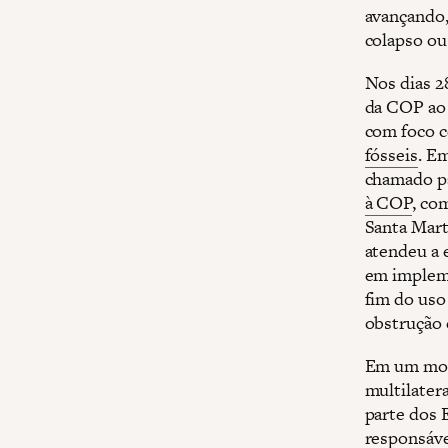
avançando
colapso ou
Nos dias 28
da COP ao 
com foco c
fósseis
. E
chamado pa
à COP
, co
Santa Mart
atendeu a 
em impleme
fim do uso
obstrução 
Em um mome
multilater
parte dos 
responsáve