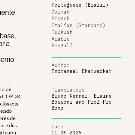
Portuguese (Brazil)
amente
German
French
Italian (Standard)
Turkish
 base,
Arabic
ar a
Bengali
 como
Author
Indraneel Dharwadkar
no de
Translators
na COP 28
Bruno Renner, Elaine
Bossoni
and
ProZ Pro
 fósseis
Bono
sendo
ores de
ente das
Date
ntinuou
11.05.2026