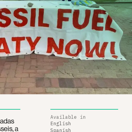
Available in
sadas
English
eis, a
Spanish