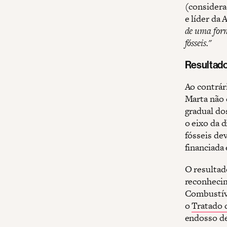
(considera
e líder da
de uma form
fósseis."
Resultado
Ao contrár
Marta não 
gradual do
o eixo da d
fósseis de
financiada
O resultad
reconhecim
Combustíve
o
Tratado 
endosso de