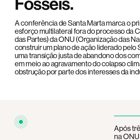
Fósseis.
A conferência de Santa Marta marca o pr
esforço multilateral fora do processo da
das Partes) da ONU (Organização das Na
construir um plano de ação liderado pelo 
uma transição justa de abandono dos comb
em meio ao agravamento do colapso climá
obstrução por parte dos interesses da indú
Após tr
na ONU e