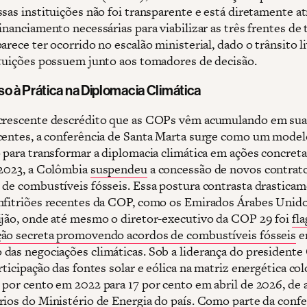
sas instituições não foi transparente e está diretamente at
inanciamento necessárias para viabilizar as três frentes de 
arece ter ocorrido no escalão ministerial, dado o trânsito l
ituições possuem junto aos tomadores de decisão.
so à Prática na Diplomacia Climática
crescente descrédito que as COPs vêm acumulando em sua
centes, a conferência de Santa Marta surge como um model
o para transformar a diplomacia climática em ações concret
 2023, a Colômbia
suspendeu
a concessão de novos contrato
 de combustíveis fósseis. Essa postura contrasta drastica
nfitriões recentes da COP, como os Emirados Árabes Uni
ijão, onde até mesmo o diretor-executivo da COP 29 foi
fl
ão secreta promovendo acordos de combustíveis fósseis
e
das negociações climáticas. Sob a liderança do presidente
rticipação das fontes solar e eólica na matriz energética c
 por cento em 2022 para 17 por cento em abril de 2026, de
rios do Ministério de Energia do país. Como parte da confe