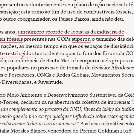
presentou voluntariamente seu plano de ação nacional at
ransição justa rumo ao fim do uso de combustíveis fósseis
o outro coorganizador, os Países Baixos, ainda não deu.
os anos,
um número recorde de lobistas da indústria de
is fósseis
presentes nas COPs
superou
o tamanho das del
 nações, ao mesmo tempo em que os espaços de dissidênci
e restringidos
tanto dentro quanto fora dos fóruns da CO
ida, a conferência de Santa Marta incorporou seis grupos o
tes populares no processo de tomada de decisão: Afrodesc
es e Pescadores, ONGs e Redes Globais, Movimentos Sociai
 Diversidades, e Juventude.
 do Meio Ambiente e Desenvolvimento Sustentável da Col
z-Torres, declarou na na abertura da coletiva de imprensa:
"
um complemento ao processo da ONU, livres do lobby da indúst
 modo que ela não exerça qualquer influência sobre essas agendas
colocarmos todas as cartas na mesa."
A ativista climática co
talia Morales Blanco, vencedora do Prêmio Goldman 2026