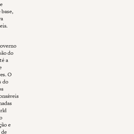
se
 base,
ra
eis.
 governo
são do
té a
e
res. O
s do
os
onsáveis
enadas
rld
o
ção e
 de