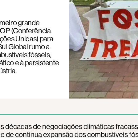
imeiro grande
 COP (Conferência
ções Unidas) para
Sul Global rumo a
ustíveis fósseis,
tico e à persistente
stria.
ês décadas de negociações climáticas fracas
 de contínua expansão dos combustíveis fóss