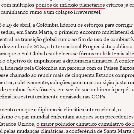
, com múltiplos
pontos de inflexão planetários
críticos já 
 caminhando rumo a um colapso irreversível.
 e 29 de abril, a Colômbia liderou os esforços para corrigir 
sediar, em Santa Marta, o primeiro encontro multilateral da
entral na
transição global rumo ao fim do uso de combustív
m dezembro de 2024, a Internacional Progressista publicou
ra que o Sul Global estabelecesse
fóruns multilaterais alt
m o objetivo de impulsionar a diplomacia climática. A confe
a, liderada pela Colômbia em parceria com os Países Baixos
esse chamado ao reunir mais de cinquenta Estados compr
ntar, coletivamente, soluções para uma transição justa r
 de combustíveis fósseis, em vez de sucumbirem à perpétu
climática estruturalmente enraizada nas COPs.
nto em que a diplomacia climática internacional, o
alismo e a paz mundial enfrentam ataques sem precedentes
Estados Unidos,
o maior poluidor climático cumulativo do
l pelas mudanças climáticas, a conferência de Santa Marta 