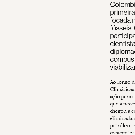
Colômbia
primeira
focada n
fósseis.
particip
cientist
diplomac
combust
viabiliza
Ao longo d
Climáticas
ação para 
que a nece
chegou a c
eliminada 
petróleo. 
crescentes