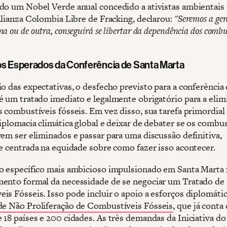
do um Nobel Verde anual concedido a ativistas ambientais
 Alianza Colombia Libre de Fracking, declarou:
"Seremos a ger
a ou de outra, conseguirá se libertar da dependência dos combu
s Esperados da Conferência de Santa Marta
io das expectativas, o desfecho previsto para a conferência
é um tratado imediato e legalmente obrigatório para a elim
s combustíveis fósseis. Em vez disso, sua tarefa primordia
iplomacia climática global e deixar de debater se os combus
vem ser eliminados e passar para uma discussão definitiva,
 e centrada na equidade sobre como fazer isso acontecer.
o específico mais ambicioso impulsionado em Santa Marta 
ento formal da necessidade de se negociar um Tratado de
is Fósseis. Isso pode incluir o apoio a esforços diplomát
de Não Proliferação de Combustíveis Fósseis
, que já conta
 18 países e 200 cidades. As três demandas da Iniciativa do