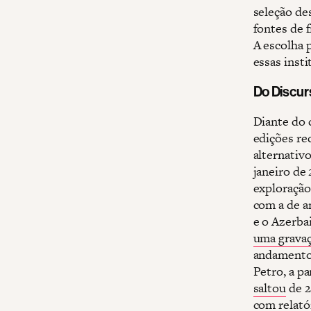
seleção des
fontes de f
A escolha p
essas inst
Do Discur
Diante do 
edições re
alternativ
janeiro de
exploração
com a de a
e o Azerba
uma gravaç
andamento 
Petro, a pa
saltou
de 2
com relató