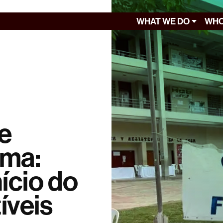
WHAT WE DO
WHO
e
ema:
nício do
íveis