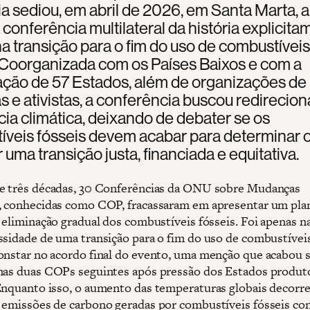
 sediou, em abril de 2026, em Santa Marta, a
 conferência multilateral da história explicit
a transição para o fim do uso de combustíveis
 Coorganizada com os Países Baixos e com a
ação de 57 Estados, além de organizações de
as e ativistas, a conferência buscou redirecion
ia climática, deixando de debater se os
íveis fósseis devem acabar para determinar
r uma transição justa, financiada e equitativa.
e três décadas, 30 Conferências da ONU sobre Mudanças
, conhecidas como COP, fracassaram em apresentar um pla
a eliminação gradual dos combustíveis fósseis. Foi apenas 
ssidade de uma transição para o fim do uso de combustíveis
onstar no acordo final do evento, uma menção que acabou 
nas duas COPs seguintes após pressão dos Estados produt
Enquanto isso, o aumento das temperaturas globais decorr
 emissões de carbono geradas por combustíveis fósseis co