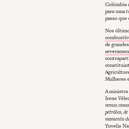
Colômbia a
para uma t
passo que 
Nos últim
combustíve
de grandes
severament
contrapart
constituin
Agricultor
Mulheres e
A ministra
Irene Véle
vemos como 
petróleo, de
momento de 
Yuvelis Na