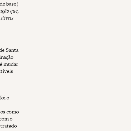
 de base)
ação que,
stíveis
 de Santa
inação
l é mudar
tíveis
foi o
icos como
 com o
 tratado