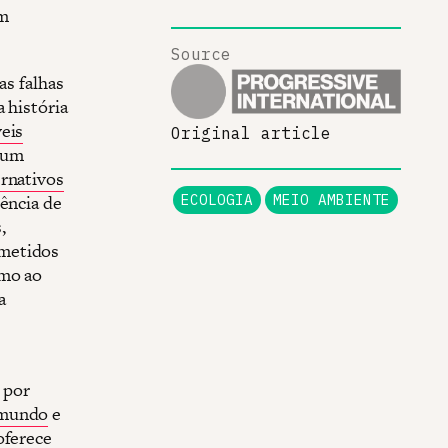
em
Source
as falhas
 história
eis
Original article
 um
ernativos
rência de
ECOLOGIA
MEIO AMBIENTE
,
ometidos
umo ao
a
 por
 mundo
e
oferece