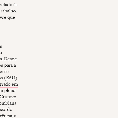
relado às
trabalho.
ivre que
s
o
as. Desde
s para a
mente
dos (EAU)
agrado em
m pleno
 Gustavo
olombiana
 acordo
rência, a