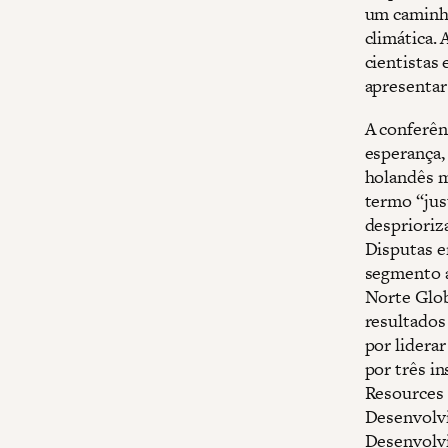
um caminho
climática. 
cientistas
apresentar
A conferênc
esperança,
holandês m
termo “just
desprioriz
Disputas e
segmento a
Norte Glob
resultados
por lidera
por três i
Resources 
Desenvolvi
Desenvolv