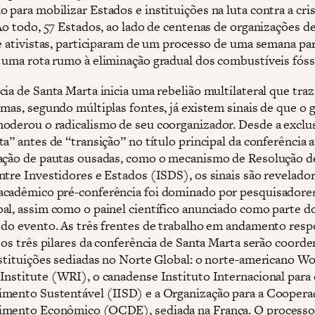
 para mobilizar Estados e instituições na luta contra a cri
Ao todo, 57 Estados, ao lado de centenas de organizações de
 e ativistas, participaram de um processo de uma semana pa
 uma rota rumo à eliminação gradual dos combustíveis fóss
ia de Santa Marta inicia uma rebelião multilateral que traz
 mas, segundo múltiplas fontes, já existem sinais de que o
oderou o radicalismo de seu coorganizador. Desde a exclu
a” antes de “transição” no título principal da conferência a
ação de pautas ousadas, como o mecanismo de Resolução d
ntre Investidores e Estados (ISDS), os sinais são revelado
cadêmico pré-conferência foi dominado por pesquisadore
al, assim como o painel científico anunciado como parte d
 do evento. As três frentes de trabalho em andamento resp
r os três pilares da conferência de Santa Marta serão coord
nstituições sediadas no Norte Global: o norte-americano Wo
Institute (WRI), o canadense Instituto Internacional para 
mento Sustentável (IISD) e a Organização para a Coopera
imento Econômico (OCDE), sediada na França. O processo