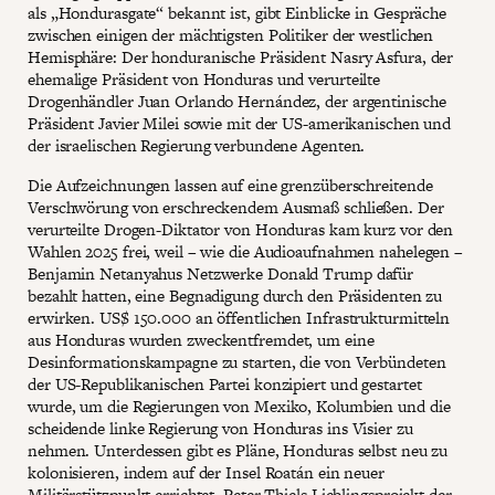
als „Hondurasgate“ bekannt ist, gibt Einblicke in Gespräche
zwischen einigen der mächtigsten Politiker der westlichen
Hemisphäre: Der honduranische Präsident Nasry Asfura, der
ehemalige Präsident von Honduras und verurteilte
Drogenhändler Juan Orlando Hernández, der argentinische
Präsident Javier Milei sowie mit der US-amerikanischen und
der israelischen Regierung verbundene Agenten.
Die Aufzeichnungen lassen auf eine grenzüberschreitende
Verschwörung von erschreckendem Ausmaß schließen. Der
verurteilte Drogen-Diktator von Honduras kam kurz vor den
Wahlen 2025 frei, weil – wie die Audioaufnahmen nahelegen –
Benjamin Netanyahus Netzwerke Donald Trump dafür
bezahlt hatten, eine Begnadigung durch den Präsidenten zu
erwirken. US$ 150.000 an öffentlichen Infrastrukturmitteln
aus Honduras wurden zweckentfremdet, um eine
Desinformationskampagne zu starten, die von Verbündeten
der US-Republikanischen Partei konzipiert und gestartet
wurde, um die Regierungen von Mexiko, Kolumbien und die
scheidende linke Regierung von Honduras ins Visier zu
nehmen. Unterdessen gibt es Pläne, Honduras selbst neu zu
kolonisieren, indem auf der Insel Roatán ein neuer
Militärstützpunkt errichtet, Peter Thiels Lieblingsprojekt der