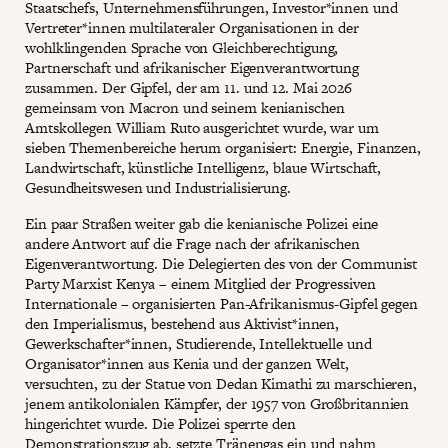
Staatschefs, Unternehmensführungen, Investor*innen und
Vertreter*innen multilateraler Organisationen in der
wohlklingenden Sprache von Gleichberechtigung,
Partnerschaft und afrikanischer Eigenverantwortung
zusammen. Der Gipfel, der am 11. und 12. Mai 2026
gemeinsam von Macron und seinem kenianischen
Amtskollegen William Ruto ausgerichtet wurde, war um
sieben Themenbereiche herum organisiert: Energie, Finanzen,
Landwirtschaft, künstliche Intelligenz, blaue Wirtschaft,
Gesundheitswesen und Industrialisierung.
Ein paar Straßen weiter gab die kenianische Polizei eine
andere Antwort auf die Frage nach der afrikanischen
Eigenverantwortung. Die Delegierten des von der Communist
Party Marxist Kenya – einem Mitglied der Progressiven
Internationale – organisierten Pan-Afrikanismus-Gipfel gegen
den Imperialismus, bestehend aus Aktivist*innen,
Gewerkschafter*innen, Studierende, Intellektuelle und
Organisator*innen aus Kenia und der ganzen Welt,
versuchten, zu der Statue von Dedan Kimathi zu marschieren,
jenem antikolonialen Kämpfer, der 1957 von Großbritannien
hingerichtet wurde. Die Polizei sperrte den
Demonstrationszug ab, setzte Tränengas ein und nahm