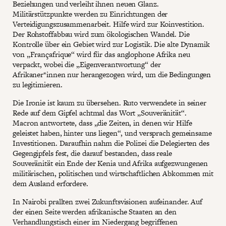
Beziehungen und verleiht ihnen neuen Glanz.
Militärstützpunkte werden zu Einrichtungen der
Verteidigungszusammenarbeit. Hilfe wird zur Koinvestition.
Der Rohstoffabbau wird zum ökologischen Wandel. Die
Kontrolle über ein Gebiet wird zur Logistik. Die alte Dynamik
von „Françafrique“ wird für das anglophone Afrika neu
verpackt, wobei die „Eigenverantwortung“ der
Afrikaner*innen nur herangezogen wird, um die Bedingungen
zu legitimieren.
Die Ironie ist kaum zu übersehen. Ruto verwendete in seiner
Rede auf dem Gipfel achtmal das Wort „Souveränität“.
Macron antwortete, dass „die Zeiten, in denen wir Hilfe
geleistet haben, hinter uns liegen“, und versprach gemeinsame
Investitionen. Daraufhin nahm die Polizei die Delegierten des
Gegengipfels fest, die darauf bestanden, dass reale
Souveränität ein Ende der Kenia und Afrika aufgezwungenen
militärischen, politischen und wirtschaftlichen Abkommen mit
dem Ausland erfordere.
In Nairobi prallten zwei Zukunftsvisionen aufeinander. Auf
der einen Seite werden afrikanische Staaten an den
Verhandlungstisch einer im Niedergang begriffenen