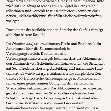
Nairobi zu einer diplomatischen Drehscheibe zu machen. Ruto
wird auf Einladung Macrons am G7-Gipfel in Frankreich
teilnehmen und Vorschläge zur Kreditreform sowie zu einer
neuen „Risikoarchitektur“ für afrikanische Volkswirtschaften
vorlegen.
Doch hinter der zurückhaltenden Sprache des Gipfels verbirgt
sich eine härtere Realität.
Im Oktober 2025 unterzeichneten Kenia und Frankreich ein
Abkommen über die Zusammenarbeit im
Verteidigungsbereich. Das kenianische
Verteidigungsministerium gab bekannt, dass das Abkommen
den Austausch von Geheimdienstinformationen, die Sicherheit
auf See, Friedenssicherung, Ausbildung und humanitäre Hilfe
umfasst. Es wurde im April ratifiziert. Etwa zur gleichen Zeit
trafen 800 französische Armeeangehörige in Mombasa ein,
um an einer gemeinsamen Übung mit den kenianischen
Streitkräften teilzunehmen. Das Abkommen ist verlängerbar,
gewährt den französischen Streitkräften diplomatischen
Schutz, überträgt Paris die vorrangige Gerichtsbarkeit über
bestimmte Straftaten, die von ihrem Personal auf
kenianischem Boden begangen werden, und sieht vor, dass