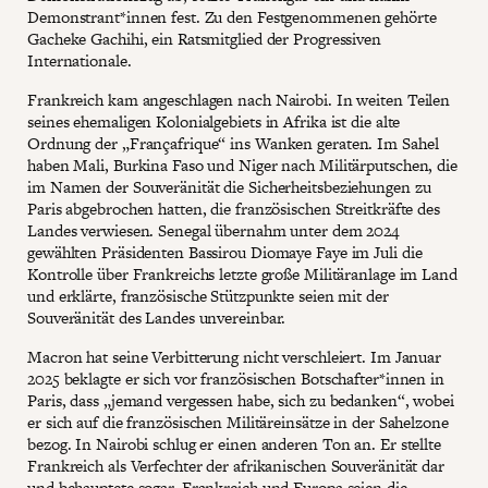
Demonstrant*innen fest. Zu den Festgenommenen gehörte
Gacheke Gachihi, ein Ratsmitglied der Progressiven
Internationale.
Frankreich kam angeschlagen nach Nairobi. In weiten Teilen
seines ehemaligen Kolonialgebiets in Afrika ist die alte
Ordnung der „Françafrique“ ins Wanken geraten. Im Sahel
haben Mali, Burkina Faso und Niger nach Militärputschen, die
im Namen der Souveränität die Sicherheitsbeziehungen zu
Paris abgebrochen hatten, die französischen Streitkräfte des
Landes verwiesen. Senegal übernahm unter dem 2024
gewählten Präsidenten Bassirou Diomaye Faye im Juli die
Kontrolle über Frankreichs letzte große Militäranlage im Land
und erklärte, französische Stützpunkte seien mit der
Souveränität des Landes unvereinbar.
Macron hat seine Verbitterung nicht verschleiert. Im Januar
2025 beklagte er sich vor französischen Botschafter*innen in
Paris, dass „jemand vergessen habe, sich zu bedanken“, wobei
er sich auf die französischen Militäreinsätze in der Sahelzone
bezog. In Nairobi schlug er einen anderen Ton an. Er stellte
Frankreich als Verfechter der afrikanischen Souveränität dar
und behauptete sogar, Frankreich und Europa seien die