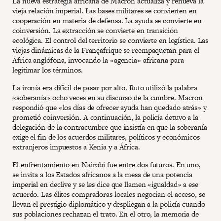
La nueva estrategia africana de Macron actualiza y renueva la
vieja relación imperial. Las bases militares se convierten en
cooperación en materia de defensa. La ayuda se convierte en
coinversión. La extracción se convierte en transición
ecológica. El control del territorio se convierte en logística. Las
viejas dinámicas de la Françafrique se reempaquetan para el
África anglófona, invocando la «agencia» africana para
legitimar los términos.
La ironía era difícil de pasar por alto. Ruto utilizó la palabra
«soberanía» ocho veces en su discurso de la cumbre. Macron
respondió que «los días de ofrecer ayuda han quedado atrás» y
prometió coinversión. A continuación, la policía detuvo a la
delegación de la contracumbre que insistía en que la soberanía
exige el fin de los acuerdos militares, políticos y económicos
extranjeros impuestos a Kenia y a África.
El enfrentamiento en Nairobi fue entre dos futuros. En uno,
se invita a los Estados africanos a la mesa de una potencia
imperial en declive y se les dice que llamen «igualdad» a ese
acuerdo. Las élites compradoras locales negocian el acceso, se
llevan el prestigio diplomático y despliegan a la policía cuando
sus poblaciones rechazan el trato. En el otro, la memoria de