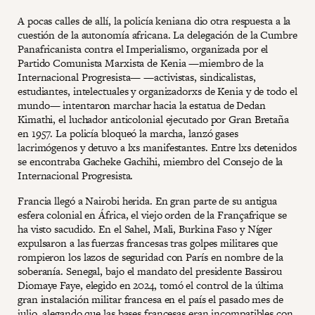
A pocas calles de allí, la policía keniana dio otra respuesta a la
cuestión de la autonomía africana. La delegación de la Cumbre
Panafricanista contra el Imperialismo, organizada por el
Partido Comunista Marxista de Kenia —miembro de la
Internacional Progresista— —activistas, sindicalistas,
estudiantes, intelectuales y organizadorxs de Kenia y de todo el
mundo— intentaron marchar hacia la estatua de Dedan
Kimathi, el luchador anticolonial ejecutado por Gran Bretaña
en 1957. La policía bloqueó la marcha, lanzó gases
lacrimógenos y detuvo a lxs manifestantes. Entre lxs detenidos
se encontraba Gacheke Gachihi, miembro del Consejo de la
Internacional Progresista.
Francia llegó a Nairobi herida. En gran parte de su antigua
esfera colonial en África, el viejo orden de la Françafrique se
ha visto sacudido. En el Sahel, Mali, Burkina Faso y Níger
expulsaron a las fuerzas francesas tras golpes militares que
rompieron los lazos de seguridad con París en nombre de la
soberanía. Senegal, bajo el mandato del presidente Bassirou
Diomaye Faye, elegido en 2024, tomó el control de la última
gran instalación militar francesa en el país el pasado mes de
julio, alegando que las bases francesas eran incompatibles con