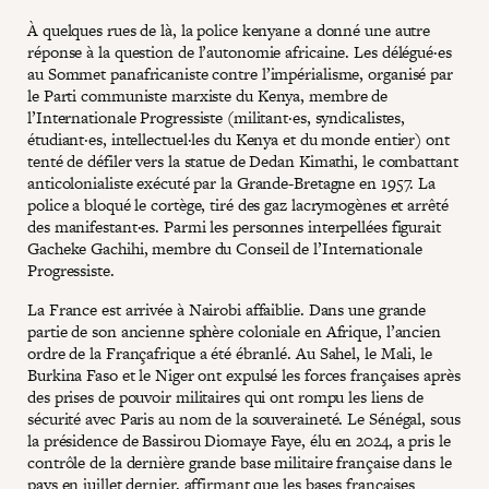
À quelques rues de là, la police kenyane a donné une autre
réponse à la question de l’autonomie africaine. Les délégué·es
au Sommet panafricaniste contre l’impérialisme, organisé par
le Parti communiste marxiste du Kenya, membre de
l’Internationale Progressiste (militant·es, syndicalistes,
étudiant·es, intellectuel·les du Kenya et du monde entier) ont
tenté de défiler vers la statue de Dedan Kimathi, le combattant
anticolonialiste exécuté par la Grande-Bretagne en 1957. La
police a bloqué le cortège, tiré des gaz lacrymogènes et arrêté
des manifestant·es. Parmi les personnes interpellées figurait
Gacheke Gachihi, membre du Conseil de l’Internationale
Progressiste.
La France est arrivée à Nairobi affaiblie. Dans une grande
partie de son ancienne sphère coloniale en Afrique, l’ancien
ordre de la Françafrique a été ébranlé. Au Sahel, le Mali, le
Burkina Faso et le Niger ont expulsé les forces françaises après
des prises de pouvoir militaires qui ont rompu les liens de
sécurité avec Paris au nom de la souveraineté. Le Sénégal, sous
la présidence de Bassirou Diomaye Faye, élu en 2024, a pris le
contrôle de la dernière grande base militaire française dans le
pays en juillet dernier, affirmant que les bases françaises