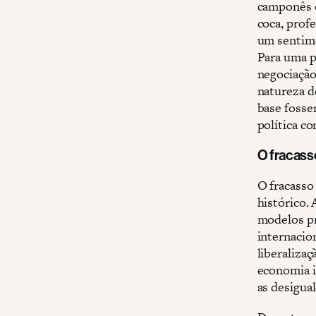
camponês e
coca, profe
um sentime
Para uma p
negociação
natureza d
base fosse
política c
O fracass
O fracasso
histórico. 
modelos pr
internacio
liberaliza
economia i
as desigua