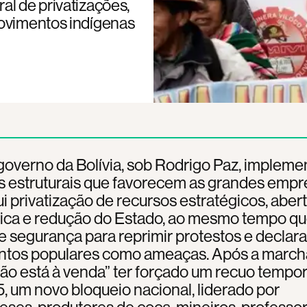
al de privatizações,
movimentos indígenas
overno da Bolívia, sob Rodrigo Paz, impleme
s estruturais que favorecem as grandes empr
ui privatização de recursos estratégicos, aber
ca e redução do Estado, ao mesmo tempo qu
e segurança para reprimir protestos e declara
tos populares como ameaças. Após a march
não está à venda” ter forçado um recuo tempor
 um novo bloqueio nacional, liderado por
es, produtores de coca, mineiros, professor