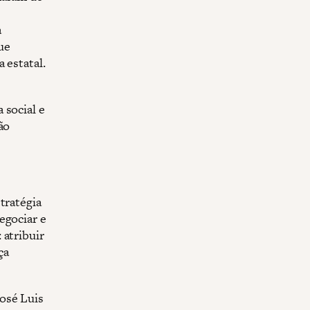
a
ue
 estatal.
 social e
ão
tratégia
egociar e
 atribuir
ça
osé Luis