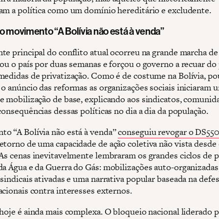
am a política como um domínio hereditário e excludente.
o movimento “A Bolívia não está à venda”
te principal do conflito atual ocorreu na grande marcha de
sou o país por duas semanas e forçou o governo a recuar do
medidas de privatização. Como é de costume na Bolívia, po
 o anúncio das reformas as organizações sociais iniciaram 
e mobilização de base, explicando aos sindicatos, comunid
consequências dessas políticas no dia a dia da população.
o “A Bolívia não está à venda”
conseguiu revogar o DS55
etorno de uma capacidade de ação coletiva não vista desde 
 As cenas inevitavelmente lembraram os grandes ciclos de 
da Água e da Guerra do Gás: mobilizações auto-organizadas
 sindicais ativadas e uma narrativa popular baseada na defe
acionais contra interesses externos.
 hoje é ainda mais complexa. O bloqueio nacional liderado p