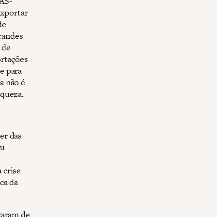
AS-
exportar
de
grandes
 de
ortações
e para
a não é
iqueza.
er das
ou
 crise
ca da
xaram de