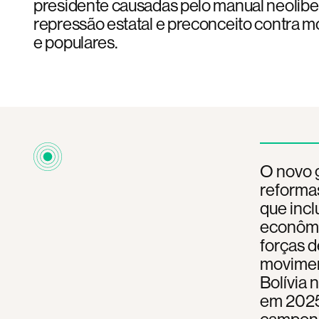
presidente causadas pelo manual neoliber
repressão estatal e preconceito contra 
e populares.
O novo g
reforma
que incl
econômi
forças d
movimen
Bolívia 
em 2025,
campones