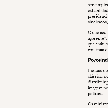
ser simple
estabilidad
presidenci
sindicatos
O que acon
aparente”:
que traiu 
contínua d
Povos indí
Incapaz de
clássica: 
distribuir
imagem neg
política.
Os ministr