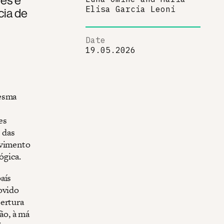
Elisa Garcia Leoni
cia de
Date
19.05.2026
mesma
s
es
o das
ovimento
ógica.
aís
ovido
bertura
ão, à má