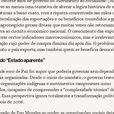
 catorze anos de governo do Movimento ao Socialismo (M
ve ao menos uma tentativa de alterar a lógica histórica de 
aturais a baixo custo, com a riqueza concentrada nas mãos 
liberalização das exportações e os benefícios concedidos a 
 agronegócio geram divisas que muitas vezes não retornam
iva ao circuito econômico nacional. O crescimento das exp
rar certos indicadores macroeconômicos, mas é irrelevant
ção cujo poder de compra diminui dia após dia. O problem
nto o país exporta, mas também quem se beneficia dessa r
 do “Estado aparente”
de erro de Paz foi supor que poderia governar sem depend
ais organizadas. Desde o início do mandato, o governo trat
, organizações indígenas e movimentos camponeses como
os, incapazes de compreender a “complexidade técnica” da
 Essa perspectiva ignora totalmente a transformação políti
pois de 2006.
nsão de Evo Morales ao poder, as organizações sociais dei