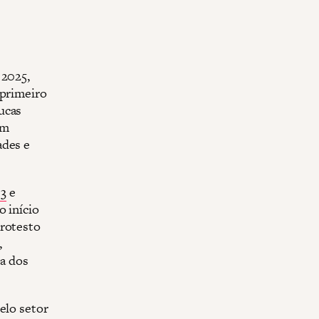
 2025,
 primeiro
ucas
um
ades e
03
e
o início
protesto
,
sa dos
elo setor