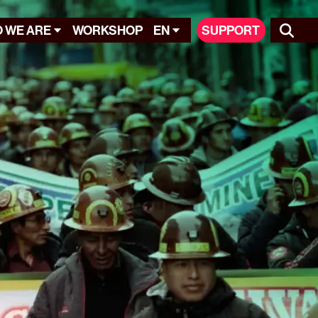
 WE ARE
WORKSHOP
EN
SUPPORT