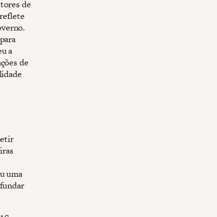
utores de
reflete
overno.
 para
eu a
ações de
lidade
etir
iras
eu uma
ofundar