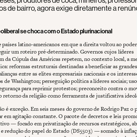
s de bairro, agora exige diretamente a renún
oliberal se choca com o Estado plurinacional
e países latino-americanos em que a direita voltou ao poder
guir um roteiro pré-determinado. Governos cujos líderes
am da Cúpula das Américas repetem, no contexto local, a 
tica: reformas estruturais destinadas a beneficiar as grande
lianças entre as elites empresariais nacionais e os interess
s de Washington; perseguição política a líderes sociais; us
segurança para reprimir protestos; preconceito contra o m
o retorno da religião como ferramenta de justificativa ideol
não é exceção. Em seis meses do governo de Rodrigo Paz o p
ar em agitação constante. O pacote de decretos e leis prom
tivo — focado em privatização de recursos estratégicos, a
e redução do papel do Estado (DS5503) — somado à inflaç