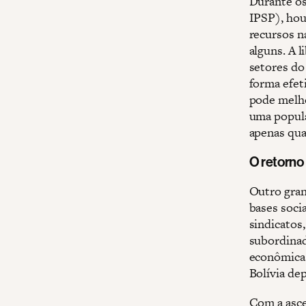
Durante os
IPSP), hou
recursos n
alguns. A 
setores do
forma efet
pode melho
uma popula
apenas qua
O retorno
Outro gran
bases soci
sindicatos
subordinad
econômica.
Bolívia de
Com a asce