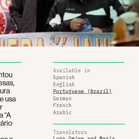
Available in
ntou
Spanish
esas,
English
tura
Portuguese (Brazil)
e usa
German
r
French
Arabic
a “A
ário
Translators
es e
Luna Omine
and
Maria