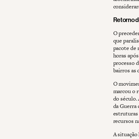
considerar
Retorno d
O preceden
que parali
pacote de 
horas após
processo d
bairros as 
O moviment
marcou o r
do século.
da Guerra 
estruturas
recursos n
A situação