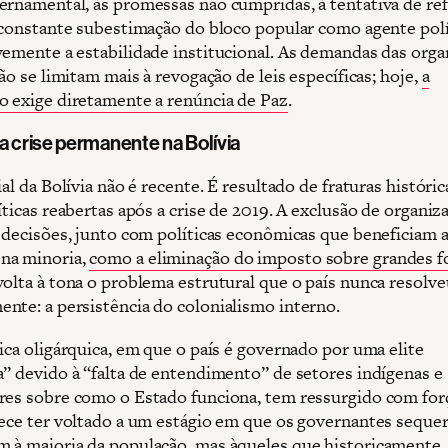
ernamental, às promessas não cumpridas, à tentativa de re
à constante subestimação do bloco popular como agente polí
vemente a estabilidade institucional. As demandas das org
não se limitam mais à revogação de leis específicas; hoje,
a
o exige diretamente a renúncia de Paz
.
a crise permanente na Bolívia
ial da Bolívia não é recente. É resultado de fraturas históric
íticas reabertas após a crise de 2019. A exclusão de organiz
s decisões, junto com políticas econômicas que beneficiam 
na minoria,
como a eliminação do imposto sobre grandes f
volta à tona o problema estrutural que o país nunca resolve
nte: a persistência do colonialismo interno.
ica oligárquica, em que o país é governado por uma elite
a” devido à “falta de entendimento” de setores indígenas e
res sobre como o Estado funciona, tem ressurgido com forç
rece ter voltado a um estágio em que os governantes sequer
 à maioria da população, mas àqueles que historicamente