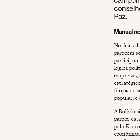
conselho
Paz.
Manual ne
Notícias d
parecem se
participar
lógica polí
empresas; a
estratégico
forças de 
popular; e 
A Bolívia 
parece est
pelo Execu
econômica 