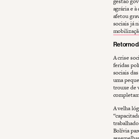
gestão gov
agrária e 
afetou gra
sociais já 
mobilizaçã
Retorno d
A crise soc
feridas pol
sociais da
uma peque
trouxe de 
completame
A velha lóg
“capacitad
trabalhado
Bolívia pa
assemelham