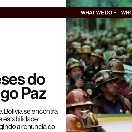
WHAT WE DO
WHO
eses do
igo Paz
 Bolívia se encontra
 estabilidade
igindo a renúncia do