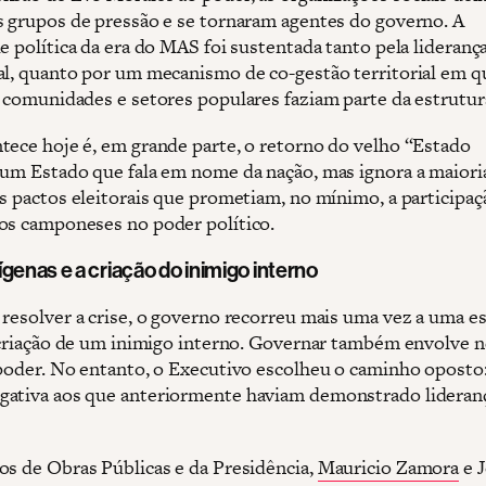
s grupos de pressão e se tornaram agentes do governo. A
e política da era do MAS foi sustentada tanto pela lideranç
al, quanto por um mecanismo de co-gestão territorial em q
, comunidades e setores populares faziam parte da estrutura
tece hoje é, em grande parte, o retorno do velho “Estado
 um Estado que fala em nome da nação, mas ignora a maioria
os pactos eleitorais que prometiam, no mínimo, a participaç
os camponeses no poder político.
genas e a criação do inimigo interno
 resolver a crise, o governo recorreu mais uma vez a uma es
a criação de um inimigo interno. Governar também envolve n
 poder. No entanto, o Executivo escolheu o caminho oposto:
ativa aos que anteriormente haviam demonstrado lideran
os de Obras Públicas e da Presidência,
Mauricio Zamora
e J