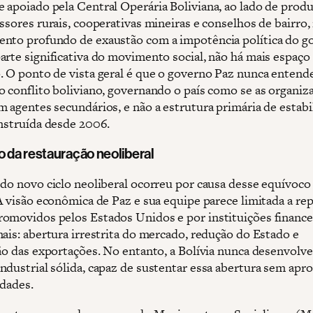
 apoiado pela Central Operária Boliviana, ao lado de prod
ssores rurais, cooperativas mineiras e conselhos de bairro, 
nto profundo de exaustão com a impotência política do g
arte significativa do movimento social, não há mais espaço
. O ponto de vista geral é que o governo Paz nunca entend
o conflito boliviano, governando o país como se as organiz
m agentes secundários, e não a estrutura primária de estabi
onstruída desde 2006.
o da restauração neoliberal
 do novo ciclo neoliberal ocorreu por causa desse equívoco
A visão econômica de Paz e sua equipe parece limitada a rep
omovidos pelos Estados Unidos e por instituições finance
nais: abertura irrestrita do mercado, redução do Estado e
ção das exportações. No entanto, a Bolívia nunca desenvolv
ndustrial sólida, capaz de sustentar essa abertura sem apr
ldades.