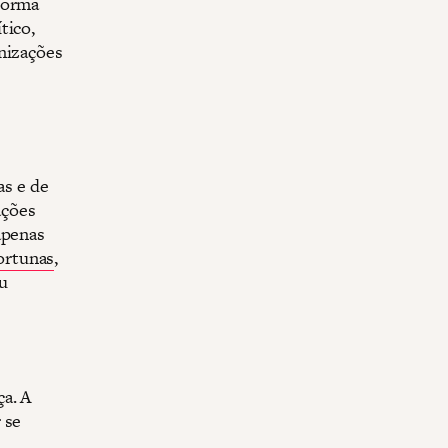
forma
tico,
anizações
as e de
ações
apenas
ortunas
,
u
a. A
 se