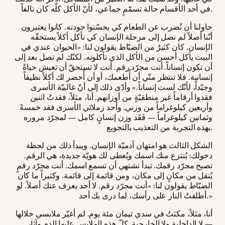
في أحد الأقسام حالة تسمّمٍ جماعي، لأنّ الأكل كلّه كان تالفاً.
حاولنا أن نُضرب عن الطعام كي يحسّنوا جودته. كانوا يعتبرون
أنّنا أصلاً لم نصل إلى مرحلة الإنسان كي نأكل أكلاً يستحقّه
الإنسان. كان كثيرٌ من الضبّاط يقولون لنا: «الحيوان عندي في
البيت يأكل أحسن من الأكل الذي تأكلونه. لكنّك لم تصل بعد إلى
أن تكون إنساناً. أنت مجرّد رقم. أنت لا تستحقّ أن تعيش حياةً
إنسانية. فلا تنتظر منّي أن أُطعمك، أو أن أُحضر لك أكلاً نظيفاً
وجيّداً، لأنّك لست إنساناً.» وأدّى ذلك إلى أنّ غالبيّة الأسرى
فقدوا أرقاماً غير منطقيّةٍ من أوزانهم. أنا، مثلاً، فقدتُ اثنين
وأربعين كيلوغراماً من وزني. وأحد زملائي الأسرى فقد خمسةً
وثمانين كيلوغراماً — فَقَد وزن إنسانٍ كامل — لمجرّد مروره
بهذه التجربة من التعذيب بالتجويع.
الشكل الثالث هو امتهان آدميّة الإنسان. ويبدأ ذلك من لحظة
دخولك: يُنتزع منك اسمك ويُعطى لك هويّة جديدة، هي الرقم.
تصبح مجرّد رقمك. تبدأ تشتهي أن تسمع اسمك. أنت مجرّد رقمٍ
يُنقل من مكانٍ إلى مكان، ومن قائمة إلى قائمة. وكثيراً ما كان
الضبّاط يقولون لنا: «أنت مجرّد رقم. لا أحد يعرف عنك أصلاً. لو
أطلقتُ النار على رأسك، لما درى بك أحد.»
أنا، مثلاً، مكثتُ في سدي تيمان مئة يوم. لم أغيّر ملابسي خلالها
— لا الداخلية ولا الخارجية. كلّ هذه الملابس عليها الدم وآثار