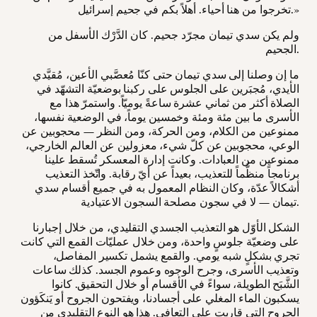
تخرجوا من هنا أحياء. أهلاً بكم في جحيم إسرائيل.»
ولم يكن سدي تيمان مجرّد جحيم. كان الدَّرْك الأسفل من
الجحيم.
ما إن وصلنا إلى سدي تيمان حتى كنّا مُعصَّبي الأعين، مُقيَّدي
الأيدي، مُجبَرين على الجلوس على ركبنا بوضعيّة التشهّد في
الصلاة أكثر من ثماني عشرة ساعةً يوميّاً. واستمرّ هذا مع
الأسرى ما بين مئة ومئة وخمسين يوماً، في الوضعية نفسها،
ممنوعين من الكلام، ومن الحركة، ومن النظر — محجوبين عن
الوعي، محجوبين عن كلّ شيء، معزولين عن العالم الخارجي،
ممنوعين من العبادات. وكانت إدارة المعسكر تُسقط علينا
برنامجاً منظَّماً للتعذيب، بعيداً عن أيّ رقابة. واتّخذ التعذيب
أشكالاً عدّة، وكان النظام المعمول به في جميع أقسام سدي
تيمان — لا في سجون مصلحة السجون الاعتيادية.
الشكل الأوّل هو التعذيب الجسدي التقليدي، من خلال إجبارنا
على وضعيّة جلوسٍ واحدة، ومن خلال عمليّات القمع التي كانت
تجري بشكلٍ شبه يومي. والقمع يشمل تكسير المفاصل،
وتعذيب الأسرى، وجرح الوجوه وعموم الجسد. كذلك ساعات
الشَّبَح الطويلة، سواءً في الأقسام أو خلال التحقيق. كانوا
يسكبون الماء المغلي على أجسادنا، ويفتحون الجروح أو يَنكَؤون
الجروح التي قاربت على التعافي. هذا هو النوع التقليدي من