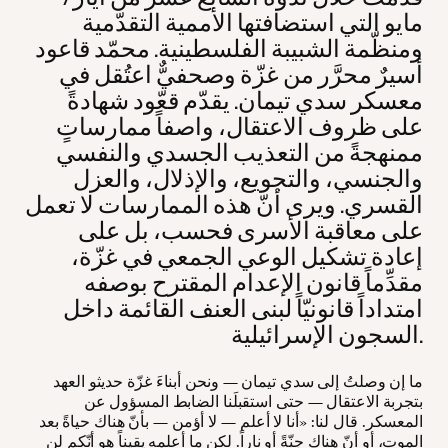
مايو التي استضافتها الأممية التقدّمية
ومنظّمة الشبيبة الفلسطينية. محمّد قاعود
أسيرٌ محرَّر من غزّة وصحفيٌّ اعتُقل في
معسكر سدي تيمان. يقدّم قعّود شهادةً
على ظروف الاعتقال، واصفاً ممارساتٍ
ممنهجةً من التعذيب الجسدي والنفسي
والجنسي، والتجويع، والإذلال، والعزل
القسري. ويرى أنّ هذه الممارسات لا تعمل
على معاقبة الأسرى فحسب، بل على
إعادة تشكيل الوعي الجمعي في غزّة،
مقدِّماً قانون الإعدام المقترح بوصفه
امتداداً قانونيّاً لبنى العنف القائمة داخل
السجون الإسرائيلية.
ما إن وصلتُ إلى سدي تيمان — ونحن أبناءَ غزّة حديثو العهد
بتجربة الاعتقال — حتى استقبلَنا الضابط المسؤول عن
المعسكر. قال لنا: «أنا لا أعلم — لا أؤمن — بأنّ هناك حياةً بعد
الموت، أو أنّ هناك جنّةً أو ناراً. لكن ما أعلمه يقيناً هو أنّكم لن