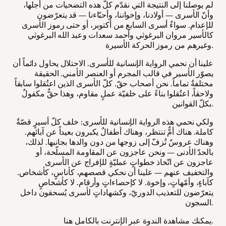
لم يوصلنا إلى النتيجة التي نقدّم كلّ هذه التضحيات من أجلها،
وأنّ الأسرى — أولادنا، وإخواننا، وأحبّاءنا — قد يتعرّضون
للإعدام. سواءٌ أسرى السابع من أكتوبر، أو حتى رموز الأسرى
كالأسير مروان البرغوثي وأحمد سعدات وعبد الله البرغوثي
وغيرهم من رموز الحركة الأسيرة.
علينا أن نحمي الرواية الإنسانية للأسرى. الاحتلال يحاول دائماً أن
يصوّر الأسير في قالب المجرم أو العنصر الأمني. الحقيقة
مختلفةٌ تماماً. نحن أصحاب حقّ. كلّ الأسرى الذين اعتُقلوا سابقاً
ولاحقاً، اعتُقلوا بناءً على خلفيّة عملٍ مقاوم، وهذا حقٌّ مكفولٌ
بكلّ القوانين.
ولكي نحمي هذه الرواية الإنسانية للأسرى: خلف كلّ أسيرٍ قصّةٌ
كاملة. هناك أمٌّ تنتظر، وهناك أطفالٌ يكبرون بعيداً عن آبائهم.
وهناك عروسٌ تُزفّ إلى زوجها من دون والدها بجانبها. لذلك،
بالحدّ الأدنى — ونحن عاجزون عن المقاومة المسلّحة، أو
عاجزون عن اتّخاذ خطواتٍ عمليّةٍ للإفراج عن الأسرى
والتخفيف عنهم — علينا أن نحكي قصصهم، كأناسٍ، كأشخاص.
كآباءٍ، وأمّهاتٍ، وإخوة. لا كإحصاءاتٍ وأرقام. لا كأشخاصٍ
يتعرّضون للتعذيب الدوريّ، وكشهاداتٍ لأسرى يُسحقون داخل
السجون.
.
يمكنك مشاهدة الندوة عبر الإنترنت بالكامل
هنا