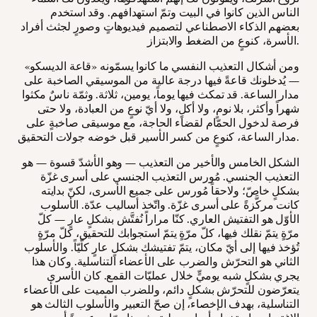
الناس الذين كانوا في البيت وتمّ استهدافهم. وقد استخدم
بعضهم الذكاء الاصطناعي لتصميم فيديوهاتٍ وصورٍ لجثث أفراد
الأسرة، كنوعٍ من الضغط والابتزاز.
ومن أشكال التعذيب النفسي ما كانوا يسمّونه «قاعة الديسكو»
— يُدخلونك قاعةً فيها درجة عالية من الموسيقي الصاخبة على
مدار الساعة. قد تمكث فيها يوماً، يومين، ثلاثة. وثمّة ناسٌ مكثوا
شهراً وأكثر، بلا نومٍ، ولا أكلٍ، ولا أيّ نوعٍ من العبادة، ولا حتى
فرصة لدخول الحمّام لقضاء الحاجة، مع موسيقى صاخبةٍ على
مدار الساعة، كنوعٍ من كسر الأسير قبل خوضه جولات التحقيق.
الشكل الخامس والأخير من التعذيب — وهو الأشدّ قسوة — هو
التعذيب الجنسي. مُورس التعذيب الجنسي على أسرى غزّة
بشكلٍ خاصّ؛ ولاحقاً مُورس على جميع الأسرى، لكنّ بدايته
كانت مركَّزةً على أسرى غزّة. واتّخذ أساليب عدّة. الأسلوب
الأوّل هو التفتيش العاري. كنّا مراراً نُفتَّش بشكلٍ عارٍ — كلّ
مرّةٍ يتمّ نقلك فيها، كلّ مرّةٍ يتمّ استجوابك للتحقيق، كلّ مرّةٍ
تُؤخذ فيها إلى أيّ مكان، يتمّ تفتيشك بشكلٍ عارٍ كلّيّاً. والأسلوب
الثاني هو التحرّش والضرب على الأعضاء التناسلية. وكان هذا
يجري بشكلٍ شبه يوميٍّ خلال عمليّات القمع. كان الأسرى
يتعرّضون للتحرّش بشكلٍ دائم، وللضرب المميت على الأعضاء
التناسلية، بهدف الإخصاء، إن صحّ التعبير والأسلوب الثالث هو