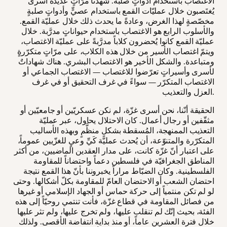
الاغتصاب باستخدام أدواتٍ صلبة. شهدنا مرّاتٍ عديدةً أسرى
يُغتَصبون خلال عمليّات القمع باستخدام عصيٍّ وأدواتٍ صلبةٍ
مخصّصةٍ لهذا الغرض، وعادةً ما يحدث ذلك خلال عمليّة القمع.
والأسلوب الرابع هو الاغتصاب باستخدام حيواناتٍ مدرَّبة. خلال
عمليّة القمع كانوا يُحضرون كلاباً مدرَّبةً على عمليّة الاغتصاب،
ويتمّ اغتصاب الأسير من خلال هذه الكلاب، على مرّاتٍ متكرّرةٍ
ومتباعدة. والشكل الأخير هو الاغتصاب البشري. هناك شهاداتٌ
لأسرى وأسيراتٍ تعرّضوا للاغتصاب — الاغتصاب الجماعي أو
الاغتصاب المتكرّر — سواءً في غرف التحقيق أو في غرف
العزل والتعذيب.
الحقيقة أنّنا، نحن أسرى غزّة، لم نكن عسكريّين أو جامعيّين أو
مثقّفين أو رجال أعمال. كان الاحتلال يحاول، عبر عمليّة
التعذيب الممنهجة، المُسقطة بشكلٍ منظَّمٍ وبهذه الأساليب
المتكرّرة والمتنوّعة، أن يُحدث عمليّة كَيِّ وعيٍ للغزّيين عموماً،
على اعتبار أنّ غزّة كانت، على مدار العقدين الماضيين، من أكثر
المناطق الجغرافيّة في فلسطين دعماً واحتضاناً للمقاومة
الفلسطينية. وكان الضبّاط مراراً يخبروننا بأنّ هذا القمع نتيجة
احتضان الشعب أو الاحتضان العامّ للمقاومة بكلّ أشكالها. وحتى
لو لم تكن منتمياً إلى حركة حماس أو الجهاد الإسلامي أو غيرها
من فصائل المقاومة في قطاع غزّة، فأنت تنتمي روحيّاً إلى هذه
الفئة، بحيث إنّك لم تنقلب عليها، ولم تخرج عليها، ولم تثر عليها
خلال فترة العشرين عاماً، أو منذ بداية انتفاضة الأقصى. ولذلك