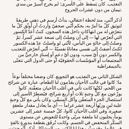
التعذيب. كان يَسقط على الأسرى؛ لم يخرج أسيرٌ من سدي
تيمان من دون عشرات الجروح.
أذكر أنّني، منذ لحظة اعتقالي، بدأتُ أرسم في ذهني طريقةً
لتوثيق كلّ ما أمرّ به، بحكم أنّني صحفيّ وأردتُ أن أوثّق كلّ ما
نتعرّض له من انتهاكاتٍ داخل هذه السجون. كنتُ أعدّ الكسور
التي أتعرّض لها — إلى أن وصلتُ إلى تسعة عشر كسراً. ثمّ
وصلتُ إلى حالةٍ من اليأس، لأنّني لو واصلتُ عدّ هذه الكسور
لكنتُ أضفتُ إلى نفسي معاناةً نفسيّةً — أنّني أتعرّض للتعذيب
والكسر دون أيّ سبب، ودون أيّ دعمٍ أو إسنادٍ خارجيٍّ من
المجتمعات أو المؤسّسات الحقوقيّة أو حتى الدول التي تتغنّى
بالديمقراطية.
الشكل الثاني من التعذيب هو التجويع. كان وضعنا مختلفاً نوعاً
ما؛ كانوا في غالب الأحيان يقدّمون لنا الطعام، عبارة عن شرائح
من اللحم، لكنّها كانت تأتي في أغلب الأحيان متعفّنة. كانوا
يوزّعون مع كلّ وجبةٍ ثلاث أو أربع شرائح، فيُضطرّ الأسير إلى
استئصال الجزء المتعفّن وأكل المتبقّي. وكان يأتي مع كلّ وجبةٍ
علبة لبنٍ وزنُها أربعة عشر غراماً — أي ما يعادل مقدار ملعقةٍ
صغيرة. وفي أغلب الأحيان كانوا، كلّ خمسة عشر إلى عشرين
يوماً، يجلبون لنا ملعقة مربّى واحدةً للتعويض عن مستوى
السكّر المنخفض في الجسم. وكانت تُرفَق بقطعة بندورةٍ تالفةٍ
في غالبها. وقد سبَّب هذا لنا الكثير من المشاكل. أذكر أنّه حدثت