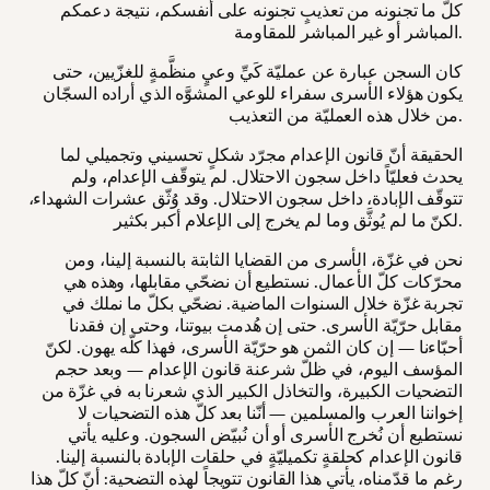
كلّ ما تجنونه من تعذيبٍ تجنونه على أنفسكم، نتيجة دعمكم
المباشر أو غير المباشر للمقاومة.
كان السجن عبارة عن عمليّة كَيِّ وعيٍ منظَّمةٍ للغزّيين، حتى
يكون هؤلاء الأسرى سفراء للوعي المشوَّه الذي أراده السجّان
من خلال هذه العمليّة من التعذيب.
الحقيقة أنّ قانون الإعدام مجرّد شكلٍ تحسيني وتجميلي لما
يحدث فعليّاً داخل سجون الاحتلال. لم يتوقّف الإعدام، ولم
تتوقّف الإبادة، داخل سجون الاحتلال. وقد وُثّق عشرات الشهداء،
لكنّ ما لم يُوثَّق وما لم يخرج إلى الإعلام أكبر بكثير.
نحن في غزّة، الأسرى من القضايا الثابتة بالنسبة إلينا، ومن
محرّكات كلّ الأعمال. نستطيع أن نضحّي مقابلها، وهذه هي
تجربة غزّة خلال السنوات الماضية. نضحّي بكلّ ما نملك في
مقابل حرّيّة الأسرى. حتى إن هُدمت بيوتنا، وحتى إن فقدنا
أحبّاءنا — إن كان الثمن هو حرّيّة الأسرى، فهذا كلّه يهون. لكنّ
المؤسف اليوم، في ظلّ شرعنة قانون الإعدام — وبعد حجم
التضحيات الكبيرة، والتخاذل الكبير الذي شعرنا به في غزّة من
إخواننا العرب والمسلمين — أنّنا بعد كلّ هذه التضحيات لا
نستطيع أن نُخرج الأسرى أو أن نُبيّض السجون. وعليه يأتي
قانون الإعدام كحلقةٍ تكميليّةٍ في حلقات الإبادة بالنسبة إلينا.
رغم ما قدّمناه، يأتي هذا القانون تتويجاً لهذه التضحية: أنّ كلّ هذا