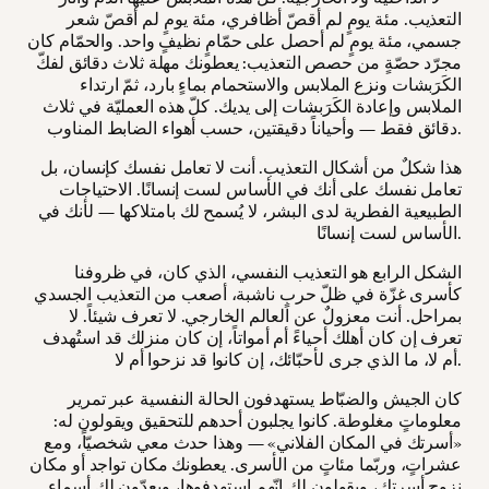
التعذيب. مئة يومٍ لم أقصّ أظافري، مئة يومٍ لم أقصّ شعر
جسمي، مئة يومٍ لم أحصل على حمّامٍ نظيفٍ واحد. والحمّام كان
مجرّد حصّةٍ من حصص التعذيب: يعطونك مهلة ثلاث دقائق لفكّ
الكَرَبشات ونزع الملابس والاستحمام بماءٍ بارد، ثمّ ارتداء
الملابس وإعادة الكَرَبشات إلى يديك. كلّ هذه العمليّة في ثلاث
دقائق فقط — وأحياناً دقيقتين، حسب أهواء الضابط المناوب.
هذا شكلٌ من أشكال التعذيب. أنت لا تعامل نفسك كإنسان، بل
تعامل نفسك على أنك في الأساس لست إنسانًا. الاحتياجات
الطبيعية الفطرية لدى البشر، لا يُسمح لك بامتلاكها — لأنك في
الأساس لست إنسانًا.
الشكل الرابع هو التعذيب النفسي، الذي كان، في ظروفنا
كأسرى غزّة في ظلّ حربٍ ناشبة، أصعب من التعذيب الجسدي
بمراحل. أنت معزولٌ عن العالم الخارجي. لا تعرف شيئاً. لا
تعرف إن كان أهلك أحياءً أم أمواتاً، إن كان منزلك قد استُهدف
أم لا، ما الذي جرى لأحبّائك، إن كانوا قد نزحوا أم لا.
كان الجيش والضبّاط يستهدفون الحالة النفسية عبر تمرير
معلوماتٍ مغلوطة. كانوا يجلبون أحدهم للتحقيق ويقولون له:
«أسرتك في المكان الفلاني» — وهذا حدث معي شخصيّاً، ومع
عشراتٍ، وربّما مئاتٍ من الأسرى. يعطونك مكان تواجد أو مكان
نزوح أسرتك، ويقولون لك إنّهم استهدفوها، ويعدّون لك أسماء