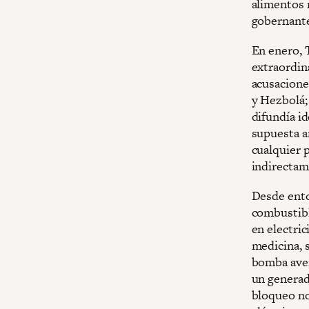
alimentos 
gobernante
En enero, 
extraordin
acusacione
y Hezbolá;
difundía id
supuesta a
cualquier p
indirectam
Desde ento
combustibl
en electric
medicina, 
bomba aver
un generad
bloqueo no