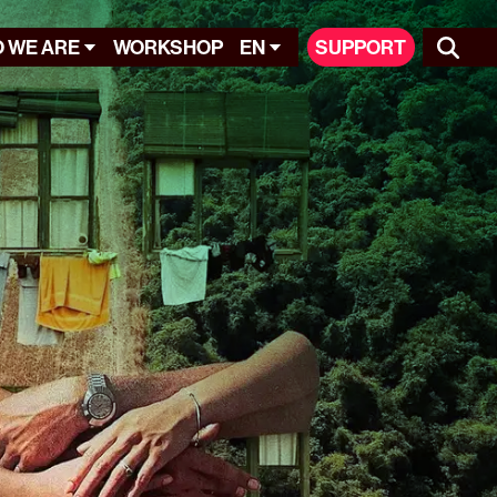
 WE ARE
WORKSHOP
EN
SUPPORT