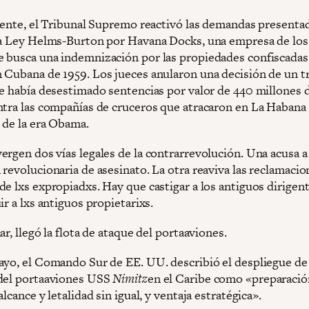
uiente, el Tribunal Supremo reactivó las demandas presenta
la Ley Helms-Burton por Havana Docks, una empresa de los
 busca una indemnización por las propiedades confiscadas 
 Cubana de 1959. Los jueces anularon una decisión de un t
ue había desestimado sentencias por valor de 440 millones 
ntra las compañías de cruceros que atracaron en La Habana
 de la era Obama.
rgen dos vías legales de la contrarrevolución. Una acusa a 
revolucionaria de asesinato. La otra reaviva las reclamacio
de lxs expropiadxs. Hay que castigar a los antiguos dirigen
ir a lxs antiguos propietarixs.
ar, llegó la flota de ataque del portaaviones.
ayo, el Comando Sur de EE. UU. describió el despliegue de l
del portaaviones USS
Nimitz
en el Caribe como «preparació
alcance y letalidad sin igual, y ventaja estratégica».