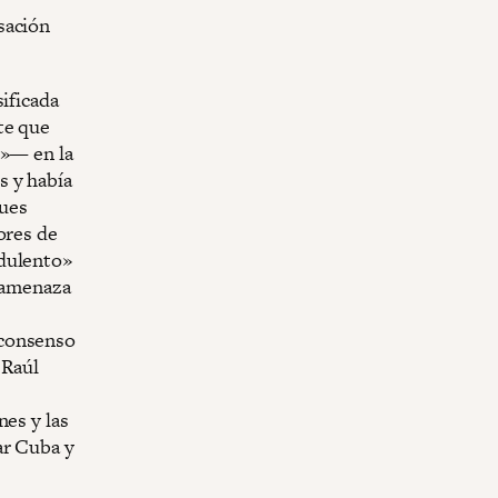
sación
ificada
te que
.»— en la
s y había
ques
ores de
udulento»
o amenaza
 consenso
 Raúl
nes y las
ar Cuba y