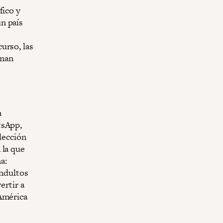
fico y
n país
urso, las
rman
a
tsApp,
olección
 la que
a:
indultos
ertir a
 América