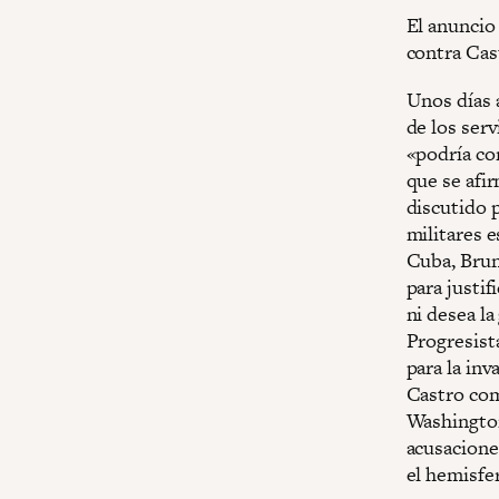
El anuncio
contra Cas
Unos días 
de los ser
«podría co
que se afi
discutido 
militares 
Cuba, Brun
para justi
ni desea la
Progresist
para la in
Castro com
Washington
acusacione
el hemisfer