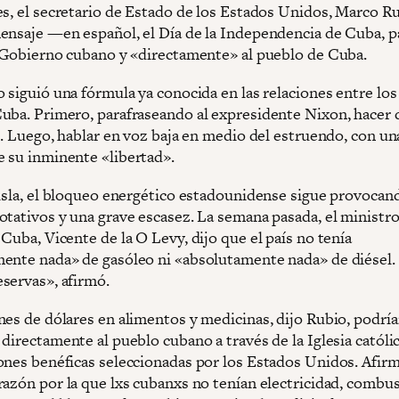
es, el secretario de Estado de los Estados Unidos, Marco Ru
ensaje —en español, el Día de la Independencia de Cuba, 
l Gobierno cubano y «directamente» al pueblo de Cuba.
o siguió una fórmula ya conocida en las relaciones entre lo
uba. Primero, parafraseando al expresidente Nixon, hacer 
». Luego, hablar en voz baja en medio del estruendo, con un
 su inminente «libertad».
 isla, el bloqueo energético estadounidense sigue provocan
otativos y una grave escasez. La semana pasada, el ministr
Cuba, Vicente de la O Levy, dijo que el país no tenía
ente nada» de gasóleo ni «absolutamente nada» de diésel
servas», afirmó.
nes de dólares en alimentos y medicinas, dijo Rubio, podrí
directamente al pueblo cubano a través de la Iglesia católic
ones benéficas seleccionadas por los Estados Unidos. Afirm
razón por la que lxs cubanxs no tenían electricidad, combus