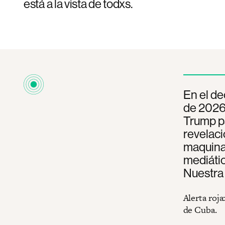
está a la vista de todxs.
En el de
de 2026
Trump pa
revelaci
maquinar
mediátic
Nuestra
Alerta roj
de Cuba.