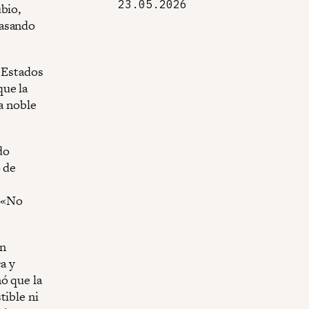
23.05.2026
bio,
pasando
s Estados
que la
a noble
do
o de
. «No
an
a y
ó que la
tible ni