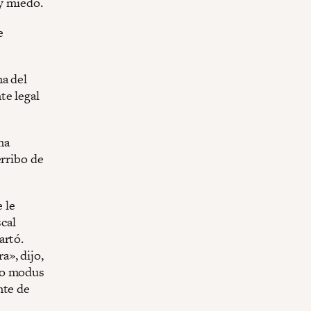
 y miedo.
e
na del
te legal
na
erribo de
 le
scal
artó.
a», dijo,
vo modus
nte de