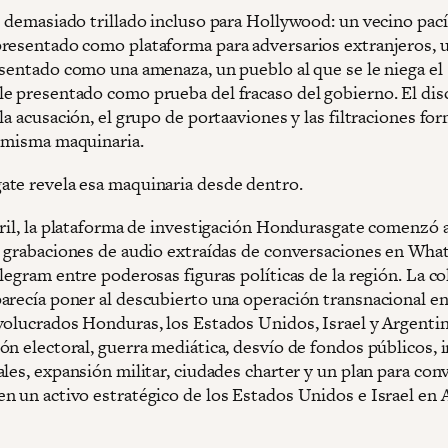
s demasiado trillado incluso para Hollywood: un vecino pací
resentado como plataforma para adversarios extranjeros, u
esentado como una amenaza, un pueblo al que se le niega el
e presentado como prueba del fracaso del gobierno. El disc
la acusación, el grupo de portaaviones y las filtraciones fo
a misma maquinaria.
te revela esa maquinaria desde dentro.
bril, la plataforma de investigación Hondurasgate comenzó 
7 grabaciones de audio extraídas de conversaciones en Wha
legram entre poderosas figuras políticas de la región. La c
arecía poner al descubierto una operación transnacional en
volucrados Honduras, los Estados Unidos, Israel y Argentin
ón electoral, guerra mediática, desvío de fondos públicos, 
les, expansión militar, ciudades charter y un plan para conv
n un activo estratégico de los Estados Unidos e Israel en