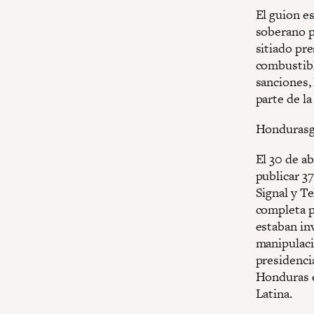
El guion e
soberano p
sitiado pr
combustibl
sanciones, 
parte de l
Hondurasga
El 30 de a
publicar 3
Signal y Te
completa p
estaban in
manipulaci
presidencia
Honduras e
Latina.