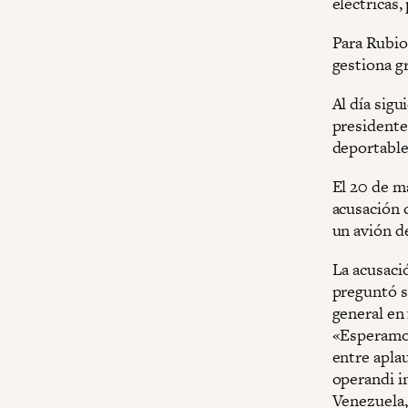
eléctricas
Para Rubio
gestiona g
Al día sig
presidente
deportable
El 20 de m
acusación 
un avión d
La acusaci
preguntó si
general en
«Esperamos
entre apla
operandi i
Venezuela,