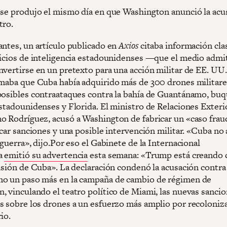
 se produjo el mismo día en que Washington anunció la acu
tro.
antes, un artículo publicado en
Axios
citaba información clas
vicios de inteligencia estadounidenses —que el medio admi
nvertirse en un pretexto para una acción militar de EE. UU
rmaba que Cuba había adquirido más de 300 drones militare
posibles contraataques contra la bahía de Guantánamo, bu
estadounidenses y Florida. El ministro de Relaciones Exteri
o Rodríguez, acusó a Washington de fabricar un «caso fra
ficar sanciones y una posible intervención militar. «Cuba n
 guerra», dijo.Por eso el Gabinete de la Internacional
a
emitió su advertencia
esta semana: «Trump está creando
vasión de Cuba». La declaración condenó la acusación contra
o un paso más en la campaña de cambio de régimen de
, vinculando el teatro político de Miami, las nuevas sancio
s sobre los drones a un esfuerzo más amplio por recoloniz
io.