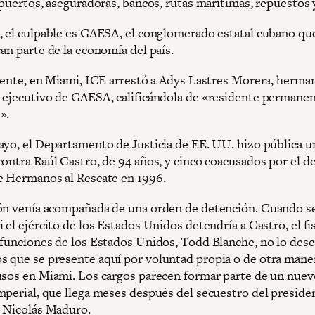
, puertos, aseguradoras, bancos, rutas marítimas, repuestos
, el culpable es GAESA, el conglomerado estatal cubano qu
ran parte de la economía del país.
uiente, en Miami, ICE arrestó a Adys Lastres Morera, herma
 ejecutivo de GAESA, calificándola de «residente permanen
».
ayo, el Departamento de Justicia de EE. UU. hizo pública u
contra Raúl Castro, de 94 años, y cinco coacusados por el d
e Hermanos al Rescate en 1996.
ón venía acompañada de una orden de detención. Cuando se
 el ejército de los Estados Unidos detendría a Castro, el fi
 funciones de los Estados Unidos, Todd Blanche, no lo desc
 que se presente aquí por voluntad propia o de otra maner
usos en Miami. Los cargos parecen formar parte de un nue
mperial, que llega meses después del secuestro del preside
 Nicolás Maduro.