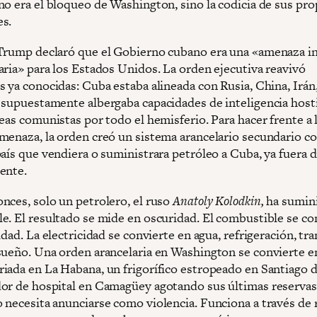
no era el bloqueo de Washington, sino la codicia de sus pro
s.
Trump declaró que el Gobierno cubano era una «amenaza in
aria» para los Estados Unidos. La orden ejecutiva reavivó
s ya conocidas: Cuba estaba alineada con Rusia, China, Irá
 supuestamente albergaba capacidades de inteligencia hosti
eas comunistas por todo el hemisferio. Para hacer frente a 
menaza, la orden creó un sistema arancelario secundario c
aís que vendiera o suministrara petróleo a Cuba, ya fuera d
ente.
nces, solo un petrolero, el ruso
Anatoly Kolodkin,
ha sumin
e. El resultado se mide en oscuridad. El combustible se co
idad. La electricidad se convierte en agua, refrigeración, tr
sueño. Una orden arancelaria en Washington se convierte e
iada en La Habana, un frigorífico estropeado en Santiago 
or de hospital en Camagüey agotando sus últimas reservas.
 necesita anunciarse como violencia. Funciona a través de 