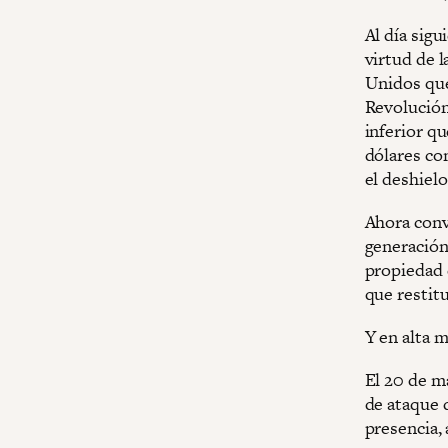
Al día sig
virtud de 
Unidos que
Revolución
inferior q
dólares co
el deshielo
Ahora conve
generación 
propiedad 
que restitu
Y en alta m
El 20 de m
de ataque 
presencia, 