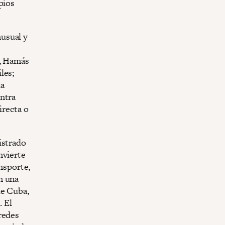
pios
usual y
n, Hamás
les;
la
ontra
irecta o
istrado
nvierte
ansporte,
n una
de Cuba,
 El
redes