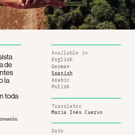
Available in
sista
English
a de
German
entes
Spanish
 la
Arabic
Polish
en toda
Translator
Maria Inés Cuervo
invasión
Date