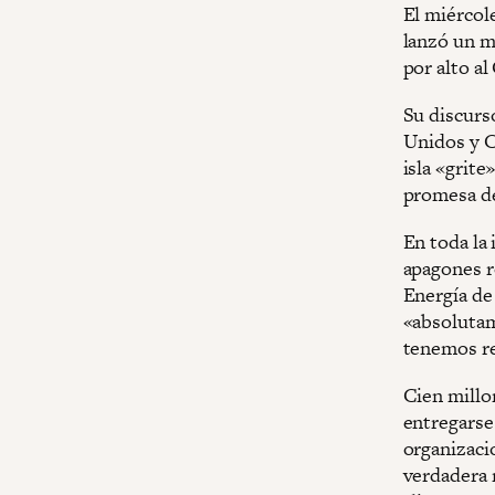
El miércol
lanzó un m
por alto a
Su discurs
Unidos y C
isla «grite
promesa de
En toda la
apagones r
Energía de 
«absolutam
tenemos re
Cien millo
entregarse 
organizaci
verdadera 