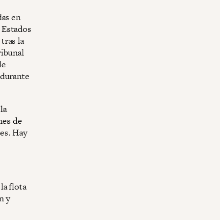
das en
 Estados
tras la
ribunal
de
 durante
la
nes de
tes. Hay
a flota
n y