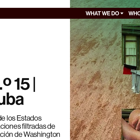
WHAT WE DO
WHO
º 15 |
Cuba
de los Estados
ciones filtradas de
ación de Washington